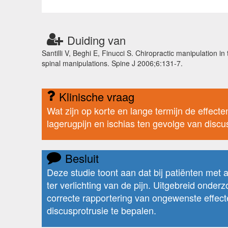
Duiding van
Santilli V, Beghi E, Finucci S. Chiropractic manipulation in
spinal manipulations. Spine J 2006;6:131-7.
Klinische vraag
Wat zijn op korte en lange termijn de effect
lagerugpijn en ischias ten gevolge van discu
Besluit
Deze studie toont aan dat bij patiënten met a
ter verlichting van de pijn. Uitgebreid onder
correcte rapportering van ongewenste effecte
discusprotrusie te bepalen.