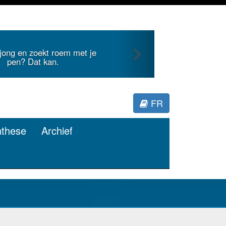
Next
nternationale literatuur voor
Minerva.
FR
nthese
Archief