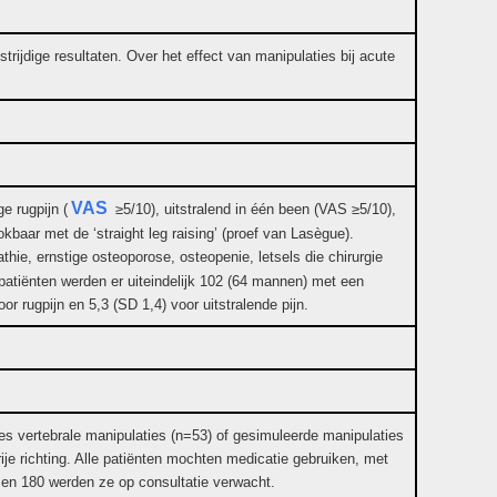
trijdige resultaten. Over het effect van manipulaties bij acute
VAS
e rugpijn (
≥5/10), uitstralend in één been (VAS ≥5/10),
kbaar met de ‘straight leg raising’ (proef van Lasègue).
hie, ernstige osteoporose, osteopenie, letsels die chirurgie
patiënten werden er uiteindelijk 102 (64 mannen) met een
or rugpijn en 5,3 (SD 1,4) voor uitstralende pijn.
s vertebrale manipulaties (n=53) of gesimuleerde manipulaties
je richting. Alle patiënten mochten medicatie gebruiken, met
0 en 180 werden ze op consultatie verwacht.