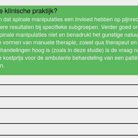
 klinische praktijk?
n dat spinale manipulaties een invloed hebben op pijnred
ere resultaten bij specifieke subgroepen. Verder goed 
nale manipulaties niet en benadrukt het gunstige natuur
de vormen van manuele therapie, zowel qua therapeut en 
ndelingen hoog is (zoals in deze studie) is de vraag naar
kostprijs voor de ambulante behandeling van een patiënt 
n.