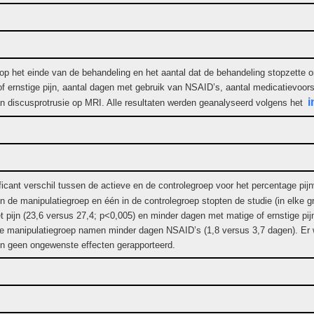
s op het einde van de behandeling en het aantal dat de behandeling stopzette 
f ernstige pijn, aantal dagen met gebruik van NSAID’s, aantal medicatievoors
i
an discusprotrusie op MRI. Alle resultaten werden geanalyseerd volgens het
icant verschil tussen de actieve en de controlegroep voor het percentage pijn
 in de manipulatiegroep en één in de controlegroep stopten de studie (in elke
pijn (23,6 versus 27,4; p<0,005) en minder dagen met matige of ernstige pijn 
de manipulatiegroep namen minder dagen NSAID’s (1,8 versus 3,7 dagen). Er wa
jn geen ongewenste effecten gerapporteerd.