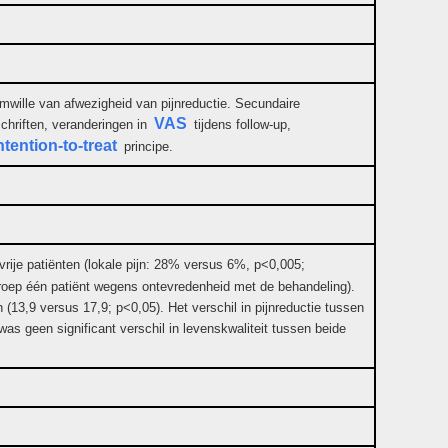
omwille van afwezigheid van pijnreductie. Secundaire
VAS
chriften, veranderingen in
tijdens follow-up,
ntention-to-treat
principe.
vrije patiënten (lokale pijn: 28% versus 6%, p<0,005;
 groep één patiënt wegens ontevredenheid met de behandeling).
(13,9 versus 17,9; p<0,05). Het verschil in pijnreductie tussen
s geen significant verschil in levenskwaliteit tussen beide