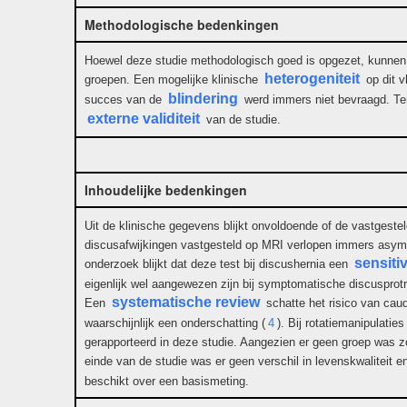
Methodologische bedenkingen
Hoewel deze studie methodologisch goed is opgezet, kunnen we
heterogeniteit
groepen. Een mogelijke klinische
op dit v
blindering
succes van de
werd immers niet bevraagd. Ten 
externe validiteit
van de studie.
Inhoudelijke bedenkingen
Uit de klinische gegevens blijkt onvoldoende of de vastgestel
discusafwijkingen vastgesteld op MRI verlopen immers asym
sensitiv
onderzoek blijkt dat deze test bij discushernia een
eigenlijk wel aangewezen zijn bij symptomatische discusprot
systematische review
Een
schatte het risico van cau
waarschijnlijk een onderschatting (
4
). Bij rotatiemanipulati
gerapporteerd in deze studie. Aangezien er geen groep was zo
einde van de studie was er geen verschil in levenskwaliteit en
beschikt over een basismeting.