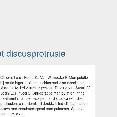
et discusprotrusie
Citeer dit als : Peers K., Van Wambeke P. Manipulatie
bij acute lagerugpijn en ischias met discusprotrusie.
Minerva Artikel 2007;6(4):59-61. Duiding van Santilli V,
Beghi E, Finucci S. Chiropractic manipulation in the
treatment of acute back pain and sciatica with disc
protrusion: a randomized double-blind clinical trial of
active and simulated spinal manipulations. Spine J
2006;6:131-7.