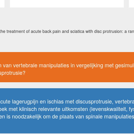
 the treatment of acute back pain and sciatica with disc protrusion: a ra
en van vertebrale manipulaties in vergelijking met gesimu
sprotrusie?
cute lagerugpijn en ischias met discusprotrusie, vertebra
zoek met klinisch relevante uitkomsten (levenskwaliteit, f
n is noodzakelijk om de plaats van spinale manipulaties 