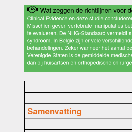
Wat zeggen de richtlijnen voor de
Clinical Evidence en deze studie concludere
Misschien geven vertebrale manipulaties bet
te evalueren. De NHG-Standaard vermeldt spi
syndroom. In België zijn er vele verschillen
behandelingen. Zeker wanneer het aantal beha
Verenigde Staten is de gemiddelde medische 
dan bij huisartsen en orthopedische chirurge
Samenvatting