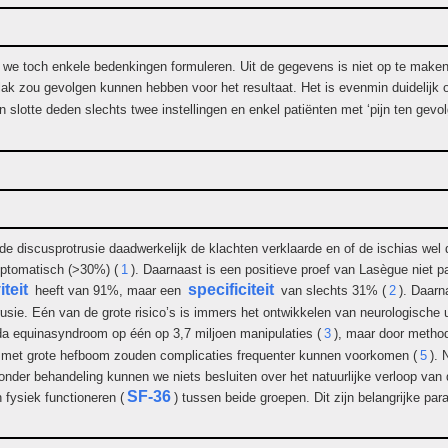
 toch enkele bedenkingen formuleren. Uit de gegevens is niet op te maken of 
lak zou gevolgen kunnen hebben voor het resultaat. Het is evenmin duidelijk o
slotte deden slechts twee instellingen en enkel patiënten met ‘pijn ten gevo
de discusprotrusie daadwerkelijk de klachten verklaarde en of de ischias wel d
ptomatisch (>30%) (
1
). Daarnaast is een positieve proef van Lasègue niet p
iteit
specificiteit
heeft van 91%, maar een
van slechts 31% (
2
). Daarn
rusie. Eén van de grote risico’s is immers het ontwikkelen van neurologische
da equinasyndroom op één op 3,7 miljoen manipulaties (
3
), maar door method
es met grote hefboom zouden complicaties frequenter kunnen voorkomen (
5
). 
nder behandeling kunnen we niets besluiten over het natuurlijke verloop van 
SF-36
 fysiek functioneren (
) tussen beide groepen. Dit zijn belangrijke par