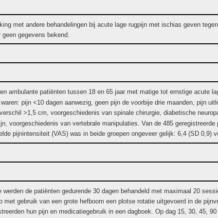
jking met andere behandelingen bij acute lage rugpijn met ischias geven tegens
 er geen gegevens bekend.
n ambulante patiënten tussen 18 en 65 jaar met matige tot ernstige acute lag
aren: pijn <10 dagen aanwezig, geen pijn de voorbije drie maanden, pijn uitlo
erschil >1,5 cm, voorgeschiedenis van spinale chirurgie, diabetische neuropat
jn, voorgeschiedenis van vertebrale manipulaties. Van de 485 geregistreerde 
lde pijnintensiteit (VAS) was in beide groepen ongeveer gelijk: 6,4 (SD 0,9) vo
ie werden de patiënten gedurende 30 dagen behandeld met maximaal 20 sessie
met gebruik van een grote hefboom een plotse rotatie uitgevoerd in de pijnvri
istreerden hun pijn en medicatiegebruik in een dagboek. Op dag 15, 30, 45, 9