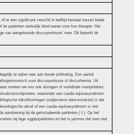
er een significant verschil in leeftijd bestaat tussen beide
f de patiënten werkelijk blind waren voor hun therapie. Het
lge van aangetoonde discusprotrusie’ mee. Dit beperkt de
egelijk te wijten was aan durale prikkeling. Een aantal
athognomonisch voor discusprotrusie of discushernia. Uit
aast moeten we ons ook afvragen of vertebrale manipulaties
 uitvalsverschijnselen, waaronder een cauda equinasyndroom.
ologische tekortkomingen (subjectieve data-extractie) is dat
Neurologische uitval of een cauda equinasyndroom is niet
de aandoening bij de geïncludeerde patiënten (
6
). Op het
ameters bij lage rugpijnpatiënten en het is jammer dat men niet