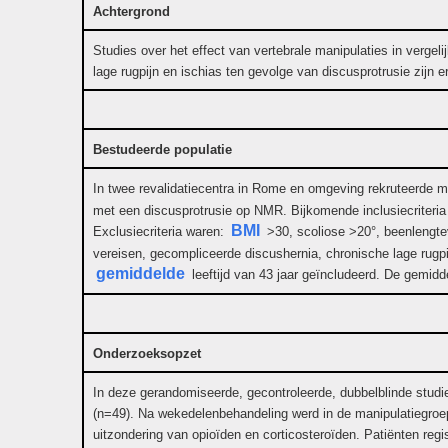
Achtergrond
Studies over het effect van vertebrale manipulaties in vergeli
lage rugpijn en ischias ten gevolge van discusprotrusie zijn
Bestudeerde populatie
In twee revalidatiecentra in Rome en omgeving rekruteerde me
met een discusprotrusie op NMR. Bijkomende inclusiecriteria w
BMI
Exclusiecriteria waren:
>30, scoliose >20°, beenlengtev
vereisen, gecompliceerde discushernia, chronische lage rugpi
gemiddelde
leeftijd van 43 jaar geïncludeerd. De gemidde
Onderzoeksopzet
In deze gerandomiseerde, gecontroleerde, dubbelblinde stud
(n=49). Na wekedelenbehandeling werd in de manipulatiegroep 
uitzondering van opioïden en corticosteroïden. Patiënten reg