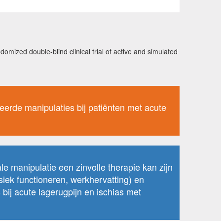
ndomized double-blind clinical trial of active and simulated
leerde manipulaties bij patiënten met acute
le manipulatie een zinvolle therapie kan zijn
ysiek functioneren, werkhervatting) en
bij acute lagerugpijn en ischias met