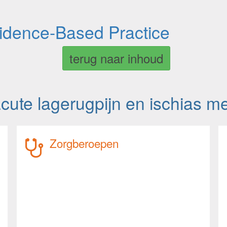
vidence-Based Practice
terug naar inhoud
acute lagerugpijn en ischias m
Zorgberoepen