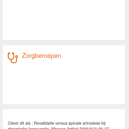
Zorgberoepen
Citeer dit als : Revalidatie versus spinale artrodese bij
chronische lagerugpijn. Minerva Artikel 2006;5(3):36-37.