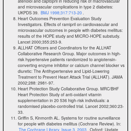
atenolol and captopril in reducing risk of macrovascular
and microvascular complications in type 2 diabetes:
UKPDS 39.
BMJ 1998;317:713-20
.
Heart Outcomes Prevention Evaluation Study
Investigators. Effects of ramipril on cardiovascular and
microvascular outcomes in people with diabetes mellitus:
results of the HOPE study and MICRO-HOPE substudy.
Lancet 2000;355:253-9.
ALLHAT Officers and Coordinators for the ALLHAT
Collaborative Research Group. Major outcomes in high-
risk hypertensive patients randomized to angiotensin-
converting enzyme inhibitor or calcium channel blocker vs
diuretic: The Antihypertensive and Lipid-Lowering
Treatment to Prevent Heart Attack Trial (ALLHAT). JAMA
2002;288: 2981-97.
Heart Protection Study Collaborative Group. MRC/BHF
Heart Protection Study of anti-oxidant vitamin
supplementation in 20 536 high-risk individuals: a
randomised placebo-controlled trial. Lancet 2002;360:23-
33.
Griffin S, Kinmonth AL. Systems for routine surveillance
for people with diabetes mellitus (Cochrane Review). In:
The Cochrane Library, Issue 3, 2003
. Oxford: Update