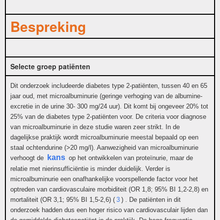
Bespreking
Selecte groep patiënten
Dit onderzoek includeerde diabetes type 2-patiënten, tussen 40 en 65
jaar oud, met microalbuminurie (geringe verhoging van de albumine-
excretie in de urine 30- 300 mg/24 uur). Dit komt bij ongeveer 20% tot
25% van de diabetes type 2-patiënten voor. De criteria voor diagnose
van microalbuminurie in deze studie waren zeer strikt. In de
dagelijkse praktijk wordt microalbuminurie meestal bepaald op een
staal ochtendurine (>20 mg/l). Aanwezigheid van microalbuminurie
kans
verhoogt de
op het ontwikkelen van proteïnurie, maar de
relatie met nierinsufficiëntie is minder duidelijk. Verder is
microalbuminurie een onafhankelijke voorspellende factor voor het
optreden van cardiovasculaire morbiditeit (OR 1,8; 95% BI 1,2-2,8) en
mortaliteit (OR 3,1; 95% BI 1,5-2,6) (
3
) . De patiënten in dit
onderzoek hadden dus een hoger risico van cardiovasculair lijden dan