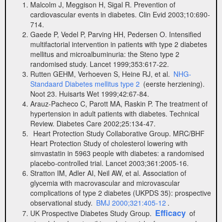
Malcolm J, Meggison H, Sigal R. Prevention of
cardiovascular events in diabetes. Clin Evid 2003;10:690-
714.
Gaede P, Vedel P, Parving HH, Pedersen O. Intensified
multifactorial intervention in patients with type 2 diabetes
mellitus and microalbuminuria: the Steno type 2
randomised study. Lancet 1999;353:617-22.
Rutten GEHM, Verhoeven S, Heine RJ, et al.
NHG-
Standaard Diabetes mellitus type 2
(eerste herziening).
Noot 23. Huisarts Wet 1999;42:67-84.
Arauz-Pacheco C, Parott MA, Raskin P. The treatment of
hypertension in adult patients with diabetes. Technical
Review. Diabetes Care 2002;25:134-47.
Heart Protection Study Collaborative Group. MRC/BHF
Heart Protection Study of cholesterol lowering with
simvastatin in 5963 people with diabetes: a randomised
placebo-controlled trial. Lancet 2003;361:2005-16.
Stratton IM, Adler AI, Neil AW, et al. Association of
glycemia with macrovascular and microvascular
complications of type 2 diabetes (UKPDS 35): prospective
observational study.
BMJ 2000;321:405-12
.
Efficacy
UK Prospective Diabetes Study Group.
of