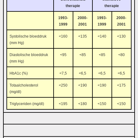
therapie
therapie
1993-
2000-
1993-
2000-
1999
2001
1999
2001
Systolische bloeddruk
<160
<135
<140
<130
(mm Hg)
Diastolische bloeddruk
<95
<85
<85
<80
(mm Hg)
HbA1c (%)
<7,5
<6,5
<6,5
<6,5
Totaalcholesterol
<250
<190
<190
<175
(mg/dl)
Triglyceriden (mg/dl)
<195
<180
<150
<150