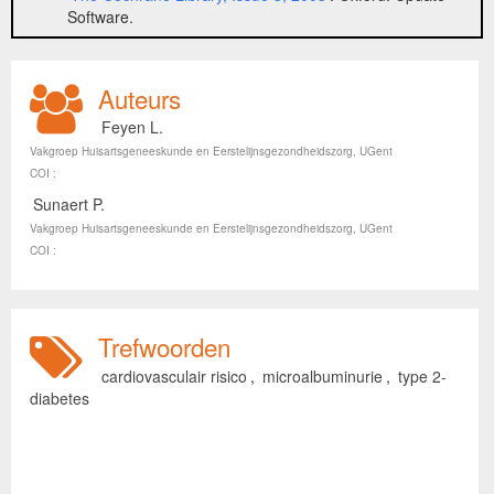
Software.
Auteurs
Feyen L.
Vakgroep Huisartsgeneeskunde en Eerstelijnsgezondheidszorg, UGent
COI :
Sunaert P.
Vakgroep Huisartsgeneeskunde en Eerstelijnsgezondheidszorg, UGent
COI :
Trefwoorden
cardiovasculair risico
,
microalbuminurie
,
type 2-
diabetes