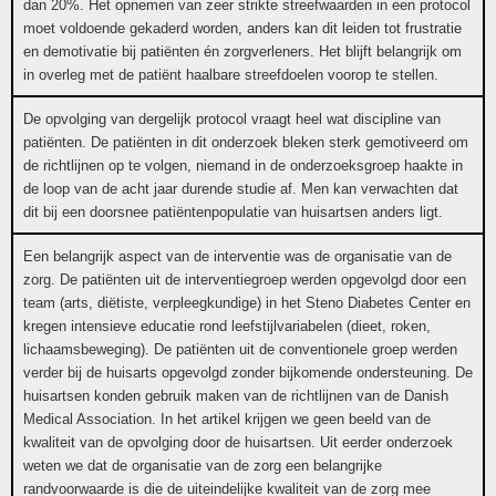
dan 20%. Het opnemen van zeer strikte streefwaarden in een protocol
moet voldoende gekaderd worden, anders kan dit leiden tot frustratie
en demotivatie bij patiënten én zorgverleners. Het blijft belangrijk om
in overleg met de patiënt haalbare streefdoelen voorop te stellen.
De opvolging van dergelijk protocol vraagt heel wat discipline van
patiënten. De patiënten in dit onderzoek bleken sterk gemotiveerd om
de richtlijnen op te volgen, niemand in de onderzoeksgroep haakte in
de loop van de acht jaar durende studie af. Men kan verwachten dat
dit bij een doorsnee patiëntenpopulatie van huisartsen anders ligt.
Een belangrijk aspect van de interventie was de organisatie van de
zorg. De patiënten uit de interventiegroep werden opgevolgd door een
team (arts, diëtiste, verpleegkundige) in het Steno Diabetes Center en
kregen intensieve educatie rond leefstijlvariabelen (dieet, roken,
lichaamsbeweging). De patiënten uit de conventionele groep werden
verder bij de huisarts opgevolgd zonder bijkomende ondersteuning. De
huisartsen konden gebruik maken van de richtlijnen van de Danish
Medical Association. In het artikel krijgen we geen beeld van de
kwaliteit van de opvolging door de huisartsen. Uit eerder onderzoek
weten we dat de organisatie van de zorg een belangrijke
randvoorwaarde is die de uiteindelijke kwaliteit van de zorg mee