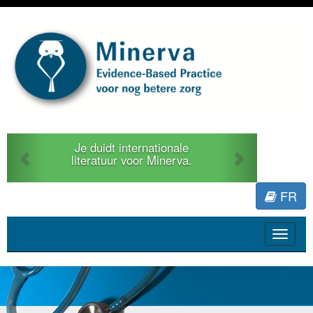
Previous
Next
Je duidt internationale
literatuur voor Minerva.
FR
Toggle
navigat