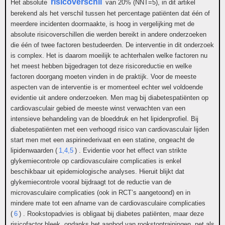
risicoverschil
Het absolute
van 20% (NNT=5), in dit artikel
berekend als het verschil tussen het percentage patiënten dat één of
meerdere incidenten doormaakte, is hoog in vergelijking met de
absolute risicoverschillen die werden bereikt in andere onderzoeken
die één of twee factoren bestudeerden. De interventie in dit onderzoek
is complex. Het is daarom moeilijk te achterhalen welke factoren nu
het meest hebben bijgedragen tot deze risicoreductie en welke
factoren doorgang moeten vinden in de praktijk. Voor de meeste
aspecten van de interventie is er momenteel echter wel voldoende
evidentie uit andere onderzoeken. Men mag bij diabetespatiënten op
cardiovasculair gebied de meeste winst verwachten van een
intensieve behandeling van de bloeddruk en het lipidenprofiel. Bij
diabetespatiënten met een verhoogd risico van cardiovasculair lijden
start men met een aspirinederivaat en een statine, ongeacht de
lipidenwaarden (
1,4,5
) . Evidentie voor het effect van strikte
glykemiecontrole op cardiovasculaire complicaties is enkel
beschikbaar uit epidemiologische analyses. Hieruit blijkt dat
glykemiecontrole vooral bijdraagt tot de reductie van de
microvasculaire complicaties (ook in RCT’s aangetoond) en in
mindere mate tot een afname van de cardiovasculaire complicaties
(
6
) . Rookstopadvies is obligaat bij diabetes patiënten, maar deze
risicofactor bleek, ondanks het aanbod van rookstoptrainingen, net als