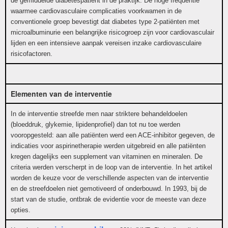
de gemiddelde diabetespatiënt in de praktijk. De hoge frequentie
waarmee cardiovasculaire complicaties voorkwamen in de
conventionele groep bevestigt dat diabetes type 2-patiënten met
microalbuminurie een belangrijke risicogroep zijn voor cardiovasculair
lijden en een intensieve aanpak vereisen inzake cardiovasculaire
risicofactoren.
Elementen van de interventie
In de interventie streefde men naar striktere behandeldoelen
(bloeddruk, glykemie, lipidenprofiel) dan tot nu toe werden
vooropgesteld: aan alle patiënten werd een ACE-inhibitor gegeven, de
indicaties voor aspirinetherapie werden uitgebreid en alle patiënten
kregen dagelijks een supplement van vitaminen en mineralen. De
criteria werden verscherpt in de loop van de interventie. In het artikel
worden de keuze voor de verschillende aspecten van de interventie
en de streefdoelen niet gemotiveerd of onderbouwd. In 1993, bij de
start van de studie, ontbrak de evidentie voor de meeste van deze
opties.