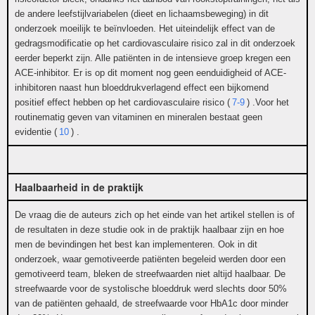
de andere leefstijlvariabelen (dieet en lichaamsbeweging) in dit
onderzoek moeilijk te beïnvloeden. Het uiteindelijk effect van de
gedragsmodificatie op het cardiovasculaire risico zal in dit onderzoek
eerder beperkt zijn. Alle patiënten in de intensieve groep kregen een
ACE-inhibitor. Er is op dit moment nog geen eenduidigheid of ACE-
inhibitoren naast hun bloeddrukverlagend effect een bijkomend
positief effect hebben op het cardiovasculaire risico (
7-9
) .Voor het
routinematig geven van vitaminen en mineralen bestaat geen
evidentie (
10
) .
Haalbaarheid in de praktijk
De vraag die de auteurs zich op het einde van het artikel stellen is of
de resultaten in deze studie ook in de praktijk haalbaar zijn en hoe
men de bevindingen het best kan implementeren. Ook in dit
onderzoek, waar gemotiveerde patiënten begeleid werden door een
gemotiveerd team, bleken de streefwaarden niet altijd haalbaar. De
streefwaarde voor de systolische bloeddruk werd slechts door 50%
van de patiënten gehaald, de streefwaarde voor HbA1c door minder