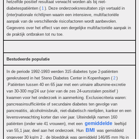
hetzelfde positief resultaat verwacht worden als bij niet-
diabetespatiënten (
1
). Deze onderzoeksresultaten zijn vertaald in
(inter)nationale richtlijnen waarin een intensieve, multifactoriële
aanpak van de verschillende risicofactoren wordt aanbevolen.
Gegevens over het effect van een dergelijke multifactoriële aanpak in
de praktijk ontbraken tot nu toe.
Bestudeerde populatie
In de periode 1992-1993 werden 315 diabetes type 2-patiënten
gerekruteerd in het Steno Diabetes Center in Kopenhagen (
2
)
.Patiënten tussen 40 en 65 jaar met een urinaire albumine-excretie
van 30-300 mg/24 uur (vier van de zes 24-uursstalen positief )
kwamen voor het onderzoek in aanmerking. Exclusiecriteria waren:
pancreasinsufficiëntie of secundaire diabetes ten gevolge van
pancreatitis, alcoholmisbruik, niet-diabetisch nierlijden, kanker en een
levensverwachting korter dan vier jaar. Uiteindelijk namen 160
gemiddelde
patiënten (onder wie 41 vrouwen), met een
leeftijd
BMI
van 55,1 jaar, deel aan het onderzoek. Hun
was gemiddeld
ongeveer 30 kg/m 2 , de bloeddruk was gemiddeld 146/85 mm Hg in