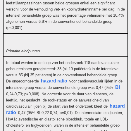
leefstijlaanpassingen tussen beide groepen enkel een significant
verschil voor de verhouding vet- en koolhydrateninname per dag: in de
intensief behandelde groep was het percentage vetinname met 10,4%
afgenomen versus 6,8% in de conventioneel behandelde groep
(p<0,001).
Primaire eindpunten
In totaal werden in de loop van het onderzoek 118 cardiovasculaire
gebeurtenissen geregistreerd: 33 (bij 19 patiënten) in de intensieve
versus 85 (bij 35 patiënten) in de conventioneel behandelde groep .
hazard ratio
De ongecorrigeerde
voor cardiovasculair lijden in de
BI
intensieve groep versus de conventionele groep was 0,47 (95%
0,24-0,73; p=0,008). Na correctie voor de duur van diabetes, de
leeftijd, het geslacht, de rook-status en de aanwezigheid van
hazard
cardiovasculair lijden bij de start van het onderzoek bleef de
ratio
0,47 (95% BI 0,22-0,74; p=0,01). De intermediaire eindpunten,
HbA1c,systolische en diastolische bloeddruk, totale en LDL-
cholesterol en triglyceriden, waren in de intensief behandelde groep