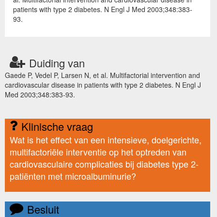
patients with type 2 diabetes. N Engl J Med 2003;348:383-
93.
Duiding van
Gaede P, Vedel P, Larsen N, et al. Multifactorial intervention and
cardiovascular disease in patients with type 2 diabetes. N Engl J
Med 2003;348:383-93.
Klinische vraag
Wat is het effect van een intensieve, doelgerichte,
multifactoriële interventie op het optreden van
cardiovasculaire complicaties bij diabetes type 2-
patiënten met microalbuminurie?
Besluit