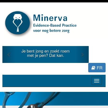
Previous
Next
Je bent jong en zoekt roem
met je pen? Dat kan.
FR
Toggle
navigat