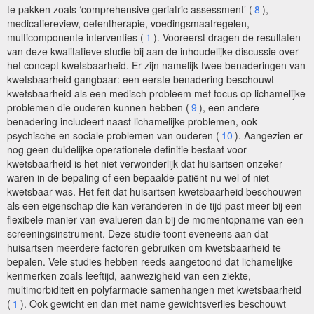
te pakken zoals ‘comprehensive geriatric assessment’ (
8
),
medicatiereview, oefentherapie, voedingsmaatregelen,
multicomponente interventies (
1
). Vooreerst dragen de resultaten
van deze kwalitatieve studie bij aan de inhoudelijke discussie over
het concept kwetsbaarheid. Er zijn namelijk twee benaderingen van
kwetsbaarheid gangbaar: een eerste benadering beschouwt
kwetsbaarheid als een medisch probleem met focus op lichamelijke
problemen die ouderen kunnen hebben (
9
), een andere
benadering includeert naast lichamelijke problemen, ook
psychische en sociale problemen van ouderen (
10
). Aangezien er
nog geen duidelijke operationele definitie bestaat voor
kwetsbaarheid is het niet verwonderlijk dat huisartsen onzeker
waren in de bepaling of een bepaalde patiënt nu wel of niet
kwetsbaar was. Het feit dat huisartsen kwetsbaarheid beschouwen
als een eigenschap die kan veranderen in de tijd past meer bij een
flexibele manier van evalueren dan bij de momentopname van een
screeningsinstrument. Deze studie toont eveneens aan dat
huisartsen meerdere factoren gebruiken om kwetsbaarheid te
bepalen. Vele studies hebben reeds aangetoond dat lichamelijke
kenmerken zoals leeftijd, aanwezigheid van een ziekte,
multimorbiditeit en polyfarmacie samenhangen met kwetsbaarheid
(
1
). Ook gewicht en dan met name gewichtsverlies beschouwt