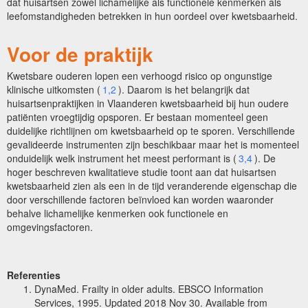
dat huisartsen zowel lichamelijke als functionele kenmerken als
leefomstandigheden betrekken in hun oordeel over kwetsbaarheid.
Voor de praktijk
Kwetsbare ouderen lopen een verhoogd risico op ongunstige
klinische uitkomsten (
1,2
). Daarom is het belangrijk dat
huisartsenpraktijken in Vlaanderen kwetsbaarheid bij hun oudere
patiënten vroegtijdig opsporen. Er bestaan momenteel geen
duidelijke richtlijnen om kwetsbaarheid op te sporen. Verschillende
gevalideerde instrumenten zijn beschikbaar maar het is momenteel
onduidelijk welk instrument het meest performant is (
3,4
). De
hoger beschreven kwalitatieve studie toont aan dat huisartsen
kwetsbaarheid zien als een in de tijd veranderende eigenschap die
door verschillende factoren beïnvloed kan worden waaronder
behalve lichamelijke kenmerken ook functionele en
omgevingsfactoren.
Referenties
DynaMed. Frailty in older adults.
EBSCO Information
Services, 1995
. Updated 2018 Nov 30
. Available from