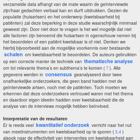
verzamelde data afhangt van de mate waarin de geïnterviewde
zijn/haar gedachten verbaal kan en durft uitdrukken. Gezien de
populatie (huisartsen) en het onderwerp (kwetsbaarheid bij
patiënten) zal deze beperking in deze studie waarschijnlijk minimaal
geweest zijn. Door niet door te vragen is het wel mogelijk dat niet
alle factoren zijn benoemd die huisartsen in ogenschouw nemen bij
het beoordelen of een patiënt kwetsbaar is of niet. Denken we
hierbij bijvoorbeeld aan de mogelijke voorkennis over bestaande
schalen
om kwetsbaarheid te beoordelen. De auteurs gebruikten
thematische analyse
op een correcte manier de techniek van
om tot relevante thema’s en subthema’s te komen (
7
). Alle
consensus
gegevens werden in
geanalyseerd door twee
onafhankelijke onderzoekers, die geen band hadden met de
geïnterviewde artsen, noch met de patiënten. Toch moeten we
erkennen dat deze onderzoekers vertrouwd waren met het thema
en daardoor eigen ideeën hadden over kwetsbaarheid die de
analyse van de interviews mogelijk hebben beïnvloed.
Interpretatie van de resultaten
kwantitatief onderzoek
Er is reeds veel
verricht naar het nut
van meetinstrumenten om kwetsbaarheid op te sporen (
3,4
)
alsook naar de effectiviteit van interventies om kwetsbaarheid aan