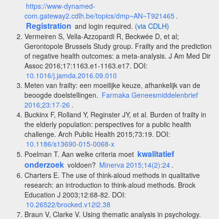
https://www-dynamed-
com.gateway2.cdlh.be/topics/dmp~AN~T921465
.
Registration
and login required.
(via CDLH)
Vermeiren S, Vella-Azzopardi R, Beckwée D, et al;
Gerontopole Brussels Study group. Frailty and the prediction
of negative health outcomes: a meta-analysis. J Am Med Dir
Assoc 2016;17:1163.e1-1163.e17. DOI:
10.1016/j.jamda.2016.09.010
Meten van frailty: een moeilijke keuze, afhankelijk van de
beoogde doelstellingen.
Farmaka Geneesmiddelenbrief
2016;23:17-26
.
Buckinx F, Rolland Y, Reginster JY, et al. Burden of frailty in
the elderly population: perspectives for a public health
challenge. Arch Public Health 2015;73:19. DOI:
10.1186/s13690-015-0068-x
kwalitatief
Poelman T. Aan welke criteria moet
onderzoek
voldoen?
Minerva 2015;14(2):24
.
Charters E. The use of think-aloud methods in qualitative
research: an introduction to think-aloud methods. Brock
Education J 2003;12:68-82. DOI:
10.26522/brocked.v12i2.38
Braun V, Clarke V. Using thematic analysis in psychology.