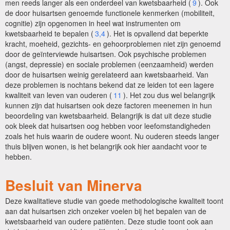
men reeds langer als een onderdeel van kwetsbaarheid (
9
). Ook
de door huisartsen genoemde functionele kenmerken (mobiliteit,
cognitie) zijn opgenomen in heel wat instrumenten om
kwetsbaarheid te bepalen (
3,4
). Het is opvallend dat beperkte
kracht, moeheid, gezichts- en gehoorproblemen niet zijn genoemd
door de geïnterviewde huisartsen. Ook psychische problemen
(angst, depressie) en sociale problemen (eenzaamheid) werden
door de huisartsen weinig gerelateerd aan kwetsbaarheid. Van
deze problemen is nochtans bekend dat ze leiden tot een lagere
kwaliteit van leven van ouderen (
11
). Het zou dus wel belangrijk
kunnen zijn dat huisartsen ook deze factoren meenemen in hun
beoordeling van kwetsbaarheid. Belangrijk is dat uit deze studie
ook bleek dat huisartsen oog hebben voor leefomstandigheden
zoals het huis waarin de oudere woont. Nu ouderen steeds langer
thuis blijven wonen, is het belangrijk ook hier aandacht voor te
hebben.
Besluit van Minerva
Deze kwalitatieve studie van goede methodologische kwaliteit toont
aan dat huisartsen zich onzeker voelen bij het bepalen van de
kwetsbaarheid van oudere patiënten. Deze studie toont ook aan