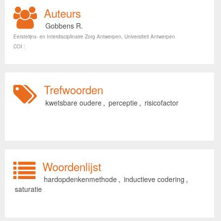
Auteurs
Gobbens R.
Eerstelijns- en Interdisciplinaire Zorg Antwerpen, Universiteit Antwerpen
COI :
Trefwoorden
kwetsbare oudere
,
perceptie
,
risicofactor
Woordenlijst
hardopdenkenmethode
,
inductieve codering
,
saturatie