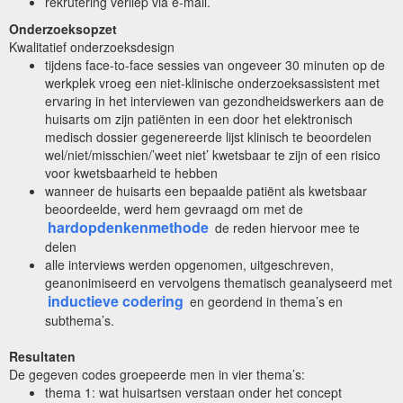
rekrutering verliep via e-mail.
Onderzoeksopzet
Kwalitatief onderzoeksdesign
tijdens face-to-face sessies van ongeveer 30 minuten op de
werkplek vroeg een niet-klinische onderzoeksassistent met
ervaring in het interviewen van gezondheidswerkers aan de
huisarts om zijn patiënten in een door het elektronisch
medisch dossier gegenereerde lijst klinisch te beoordelen
wel/niet/misschien/’weet niet’ kwetsbaar te zijn of een risico
voor kwetsbaarheid te hebben
wanneer de huisarts een bepaalde patiënt als kwetsbaar
beoordeelde, werd hem gevraagd om met de
hardopdenkenmethode
de reden hiervoor mee te
delen
alle interviews werden opgenomen, uitgeschreven,
geanonimiseerd en vervolgens thematisch geanalyseerd met
inductieve codering
en geordend in thema’s en
subthema’s.
Resultaten
De gegeven codes groepeerde men in vier thema’s:
thema 1: wat huisartsen verstaan onder het concept