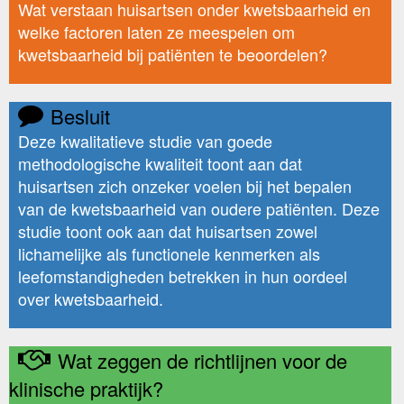
Wat verstaan huisartsen onder kwetsbaarheid en
welke factoren laten ze meespelen om
kwetsbaarheid bij patiënten te beoordelen?
Besluit
Deze kwalitatieve studie van goede
methodologische kwaliteit toont aan dat
huisartsen zich onzeker voelen bij het bepalen
van de kwetsbaarheid van oudere patiënten. Deze
studie toont ook aan dat huisartsen zowel
lichamelijke als functionele kenmerken als
leefomstandigheden betrekken in hun oordeel
over kwetsbaarheid.
Wat zeggen de richtlijnen voor de
klinische praktijk?