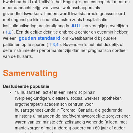
Kwetsbaarheid (of ‘frailty’ in het Engels) is een concept dat meer en
meer aandacht krijgt van zowel wetenschappers als
gezondheidswerkers. Immers wordt kwetsbaarheid geassocieerd
met ongunstige klinische uitkomsten zoals hospitalisatie,
ADL
institutionalisering, achteruitgang in
en vroegtijdig overlijden
(
1,2
). Een duidelijke definitie ontbreekt echter en evenmin hebben
gouden standaard
we een
om kwetsbaarheid bij oudere
patiënten op te sporen (
1,3,4
). Bovendien is het niet duidelijk of
deze instrumenten performanter zijn dan het pragmatisch oordeel
van de huisarts.
Samenvatting
Bestudeerde populatie
18 huisartsen, actief in een interdisciplinair
(verpleegkundigen, diëtisten, sociaal werkers, apotheker,
ergotherapeut) academisch centrum voor
huisartsgeneeskunde in Toronto, Canada, die gedurende
minstens 6 maanden de hoofdverantwoordelijke zorgverlener
waren van ten minste één zelfstandig wonende (alleen, met
mantelzorger of met anderen) oudere van 80 jaar of ouder