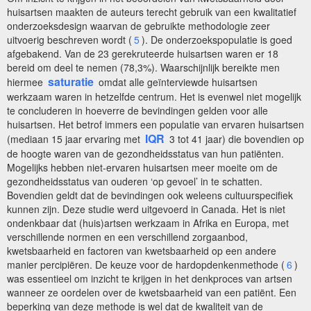
huisartsen maakten de auteurs terecht gebruik van een kwalitatief
onderzoeksdesign waarvan de gebruikte methodologie zeer
uitvoerig beschreven wordt (
5
). De onderzoekspopulatie is goed
afgebakend. Van de 23 gerekruteerde huisartsen waren er 18
bereid om deel te nemen (78,3%). Waarschijnlijk bereikte men
saturatie
hiermee
omdat alle geïnterviewde huisartsen
werkzaam waren in hetzelfde centrum. Het is evenwel niet mogelijk
te concluderen in hoeverre de bevindingen gelden voor alle
huisartsen. Het betrof immers een populatie van ervaren huisartsen
IQR
(mediaan 15 jaar ervaring met
3 tot 41 jaar) die bovendien op
de hoogte waren van de gezondheidsstatus van hun patiënten.
Mogelijks hebben niet-ervaren huisartsen meer moeite om de
gezondheidsstatus van ouderen ‘op gevoel’ in te schatten.
Bovendien geldt dat de bevindingen ook weleens cultuurspecifiek
kunnen zijn. Deze studie werd uitgevoerd in Canada. Het is niet
ondenkbaar dat (huis)artsen werkzaam in Afrika en Europa, met
verschillende normen en een verschillend zorgaanbod,
kwetsbaarheid en factoren van kwetsbaarheid op een andere
manier percipiëren. De keuze voor de hardopdenkenmethode (
6
)
was essentieel om inzicht te krijgen in het denkproces van artsen
wanneer ze oordelen over de kwetsbaarheid van een patiënt. Een
beperking van deze methode is wel dat de kwaliteit van de