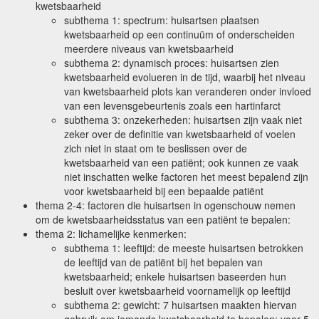
kwetsbaarheid
subthema 1: spectrum: huisartsen plaatsen
kwetsbaarheid op een continuüm of onderscheiden
meerdere niveaus van kwetsbaarheid
subthema 2: dynamisch proces: huisartsen zien
kwetsbaarheid evolueren in de tijd, waarbij het niveau
van kwetsbaarheid plots kan veranderen onder invloed
van een levensgebeurtenis zoals een hartinfarct
subthema 3: onzekerheden: huisartsen zijn vaak niet
zeker over de definitie van kwetsbaarheid of voelen
zich niet in staat om te beslissen over de
kwetsbaarheid van een patiënt; ook kunnen ze vaak
niet inschatten welke factoren het meest bepalend zijn
voor kwetsbaarheid bij een bepaalde patiënt
thema 2-4: factoren die huisartsen in ogenschouw nemen
om de kwetsbaarheidsstatus van een patiënt te bepalen:
thema 2: lichamelijke kenmerken:
subthema 1: leeftijd: de meeste huisartsen betrokken
de leeftijd van de patiënt bij het bepalen van
kwetsbaarheid; enkele huisartsen baseerden hun
besluit over kwetsbaarheid voornamelijk op leeftijd
subthema 2: gewicht: 7 huisartsen maakten hiervan
gebruik om iemands kwetsbaarheid te bepalen; voor 5