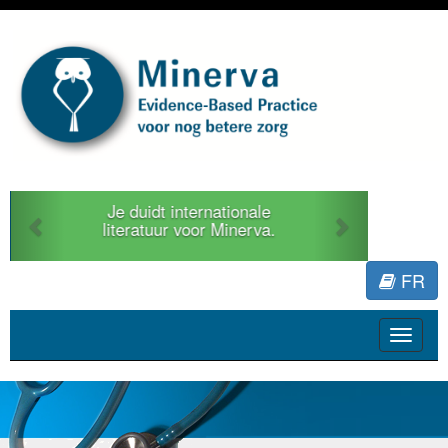
Previous
Next
Je duidt internationale
literatuur voor Minerva.
FR
Toggle
navigat