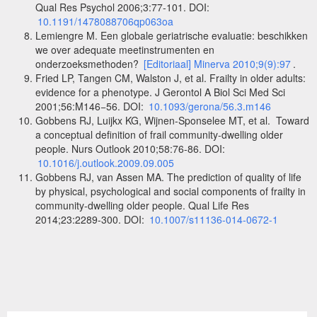
Qual Res Psychol 2006;3:77-101. DOI:
10.1191/1478088706qp063oa
Lemiengre M. Een globale geriatrische evaluatie: beschikken
we over adequate meetinstrumenten en
onderzoeksmethoden?
[Editoriaal] Minerva 2010;9(9):97
.
Fried LP, Tangen CM, Walston J, et al. Frailty in older adults:
evidence for a phenotype. J Gerontol A Biol Sci Med Sci
2001;56:M146−56. DOI:
10.1093/gerona/56.3.m146
Gobbens RJ, Luijkx KG, Wijnen-Sponselee MT, et al. Toward
a conceptual definition of frail community-dwelling older
people. Nurs Outlook 2010;58:76-86. DOI:
10.1016/j.outlook.2009.09.005
Gobbens RJ, van Assen MA. The prediction of quality of life
by physical, psychological and social components of frailty in
community-dwelling older people. Qual Life Res
2014;23:2289-300. DOI:
10.1007/s11136-014-0672-1