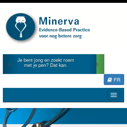
Previous
Next
Je duidt internationale
literatuur voor Minerva.
FR
Toggle
navigat