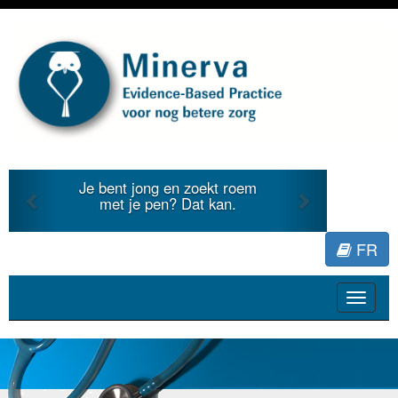
Previous
Next
Je bent jong en zoekt roem
met je pen? Dat kan.
FR
Toggle
navigat