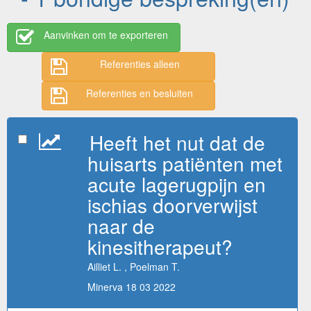
Aanvinken om te exporteren
Referenties alleen
Referenties en besluiten
Heeft het nut dat de
huisarts patiënten met
acute lagerugpijn en
ischias doorverwijst
naar de
kinesitherapeut?
Ailliet L. , Poelman T.
Minerva 18 03 2022