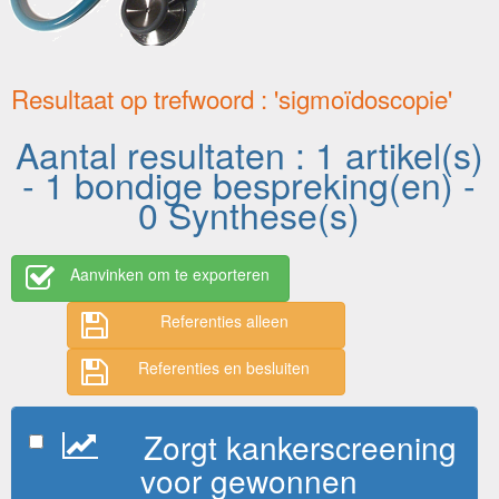
Resultaat op trefwoord : 'sigmoïdoscopie'
Aantal resultaten : 1 artikel(s)
- 1 bondige bespreking(en) -
0 Synthese(s)
Aanvinken om te exporteren
Referenties alleen
Referenties en besluiten
Zorgt kankerscreening
voor gewonnen