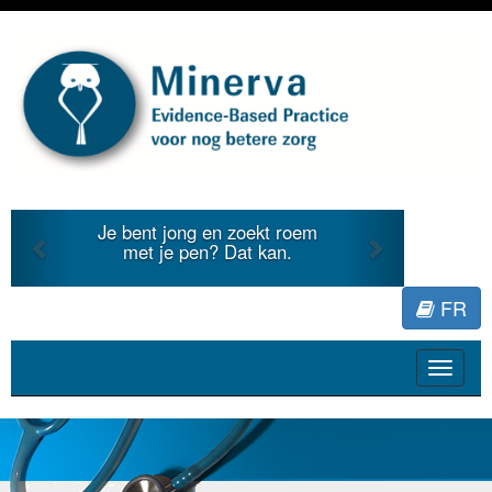
Previous
Next
Je bent jong en zoekt roem
met je pen? Dat kan.
FR
Toggle
navigat