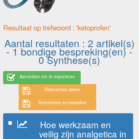
Resultaat op trefwoord : 'ketoprofen'
Aantal resultaten : 2 artikel(s)
- 1 bondige bespreking(en) -
0 Synthese(s)
Aanvinken om te exporteren
Referenties alleen
Referenties en besluiten
Hoe werkzaam en
veilig zijn analgetica in