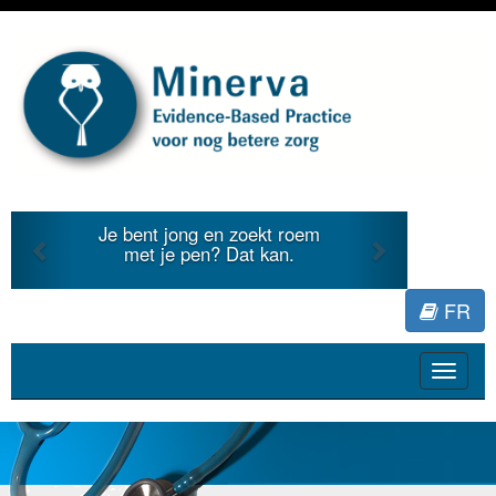
Previous
Next
Je bent jong en zoekt roem
met je pen? Dat kan.
FR
Toggle
navigat