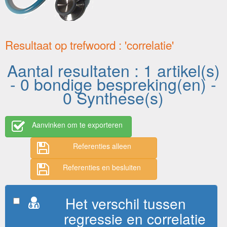
Resultaat op trefwoord : 'correlatie'
Aantal resultaten : 1 artikel(s)
- 0 bondige bespreking(en) -
0 Synthese(s)
Aanvinken om te exporteren
Referenties alleen
Referenties en besluiten
Het verschil tussen
regressie en correlatie