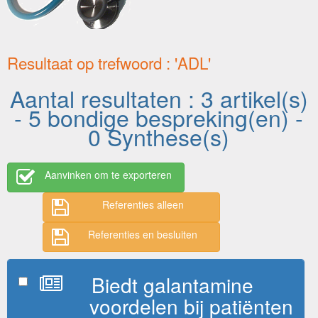
Resultaat op trefwoord : 'ADL'
Aantal resultaten : 3 artikel(s)
- 5 bondige bespreking(en) -
0 Synthese(s)
Aanvinken om te exporteren
Referenties alleen
Referenties en besluiten
Biedt galantamine
voordelen bij patiënten