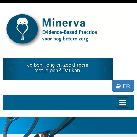
Previous
Next
Je bent jong en zoekt roem
met je pen? Dat kan.
FR
Toggle
navigat