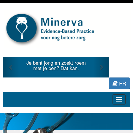
Previous
Next
Je bent jong en zoekt roem
met je pen? Dat kan.
FR
Toggle
navigat