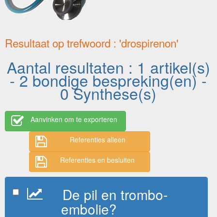
Resultaat op trefwoord : 'drospirenon'
Aantal resultaten : 1 artikel(s)
- 2 bondige bespreking(en) -
0 Synthese(s)
Aanvinken om te exporteren
Referenties alleen
Referenties en besluiten
De pil en trombo-
embolie?