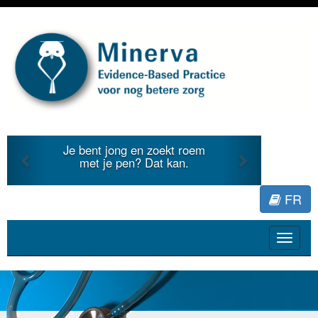
Previous
Next
Je bent jong en zoekt roem
Je d
met je pen? Dat kan.
lite
FR
Toggle
navigat