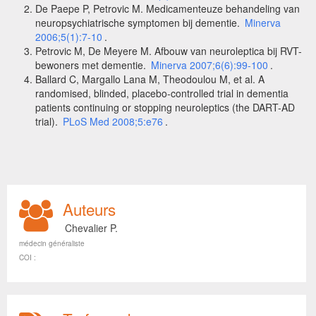
De Paepe P, Petrovic M. Medicamenteuze behandeling van
neuropsychiatrische symptomen bij dementie.
Minerva
2006;5(1):7-10
.
Petrovic M, De Meyere M. Afbouw van neuroleptica bij RVT-
bewoners met dementie.
Minerva 2007;6(6):99-100
.
Ballard C, Margallo Lana M, Theodoulou M, et al. A
randomised, blinded, placebo-controlled trial in dementia
patients continuing or stopping neuroleptics (the DART-AD
trial).
PLoS Med 2008;5:e76
.
Auteurs
Chevalier P.
médecin généraliste
COI :