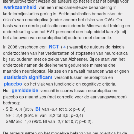
literatuuroverzicht wezen de auteurs op het feit dat het bewijs voor
werkzaamheid
van een medicamenteuze behandeling in
kortetermijnstudies gering is. Beide publicaties benadrukken de
risico’s van neuroleptica (onder andere het risico van CVA). Op
basis van de derde publicatie concludeerde Minerva dat training en
ondersteuning van het RVT-personeel een hulpmiddel kan zijn bij
het afbouwen van neuroleptica bij ouderen met dementie.
RCT
In 2008 verscheen een
(
4
) waarbij de auteurs de risico’s
onderzochten van het verderzetten of stopzetten van neuroleptica
bij 165 ouderen met de ziekte van Alzheimer. Bij de start van het
onderzoek namen de deelnemers gedurende minstens drie
maanden neuroleptica. Na zes en na twaalf maanden was er geen
statistisch significant
verschil tussen neuroleptica en
placebo
op het vlak van functionele en cognitieve criteria.
gemiddelde
Het
verschil in scores tussen neuroleptica en
placebo op maand zes (met correctie voor de aanvangswaarden)
bedroeg:
BI
- SIB: -0,4 (95%
van -6,4 tot 5,5; p=0,9)
- NPI: -2,4 (95% BI van -8,2 tot 3,5; p=0,4)
- SMMSE: -1,0 (95% BI van -2,7 tot 0,7; p=0,2).
De auteurs wijzen op het mogelijke belang van neuroleptica bij de