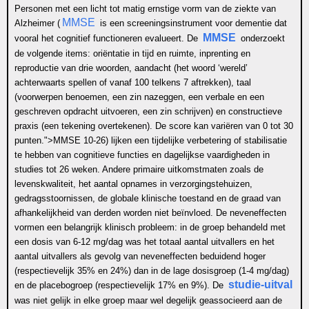
Personen met een licht tot matig ernstige vorm van de ziekte van
MMSE
Alzheimer (
is een screeningsinstrument voor dementie dat
MMSE
vooral het cognitief functioneren evalueert. De
onderzoekt
de volgende items: oriëntatie in tijd en ruimte, inprenting en
reproductie van drie woorden, aandacht (het woord ‘wereld’
achterwaarts spellen of vanaf 100 telkens 7 aftrekken), taal
(voorwerpen benoemen, een zin nazeggen, een verbale en een
geschreven opdracht uitvoeren, een zin schrijven) en constructieve
praxis (een tekening overtekenen). De score kan variëren van 0 tot 30
punten.">
MMSE
10-26) lijken een tijdelijke verbetering of stabilisatie
te hebben van cognitieve functies en dagelijkse vaardigheden in
studies tot 26 weken. Andere primaire uitkomstmaten zoals de
levenskwaliteit, het aantal opnames in verzorgingstehuizen,
gedragsstoornissen, de globale klinische toestand en de graad van
afhankelijkheid van derden worden niet beïnvloed. De neveneffecten
vormen een belangrijk klinisch probleem: in de groep behandeld met
een dosis van 6-12 mg/dag was het totaal aantal uitvallers en het
aantal uitvallers als gevolg van neveneffecten beduidend hoger
(respectievelijk 35% en 24%) dan in de lage dosisgroep (1-4 mg/dag)
studie-uitval
en de placebogroep (respectievelijk 17% en 9%). De
was niet gelijk in elke groep maar wel degelijk geassocieerd aan de