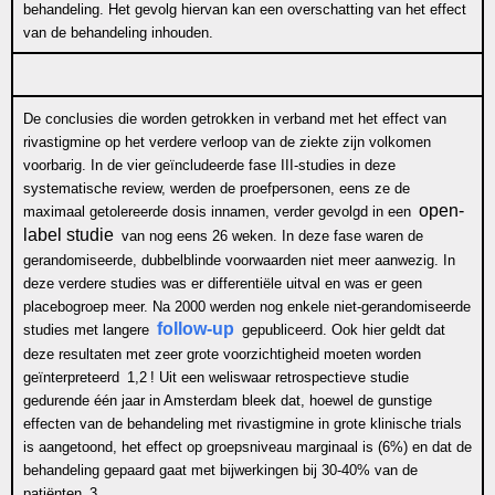
behandeling. Het gevolg hiervan kan een overschatting van het effect
van de behandeling inhouden.
De conclusies die worden getrokken in verband met het effect van
rivastigmine op het verdere verloop van de ziekte zijn volkomen
voorbarig. In de vier geïncludeerde
fase III-studies
in deze
systematische review, werden de proefpersonen, eens ze de
open-
maximaal getolereerde dosis innamen, verder gevolgd in een
label studie
van nog eens 26 weken. In deze fase waren de
gerandomiseerde, dubbelblinde voorwaarden niet meer aanwezig. In
deze verdere studies was er differentiële uitval en was er geen
placebogroep meer. Na 2000 werden nog enkele niet-gerandomiseerde
follow-up
studies met langere
gepubliceerd. Ook hier geldt dat
deze resultaten met zeer grote voorzichtigheid moeten worden
geïnterpreteerd
1,2
! Uit een weliswaar retrospectieve studie
gedurende één jaar in Amsterdam bleek dat, hoewel de gunstige
effecten van de behandeling met rivastigmine in grote klinische trials
is aangetoond, het effect op groepsniveau marginaal is (6%) en dat de
behandeling gepaard gaat met bijwerkingen bij 30-40% van de
patiënten
3
.