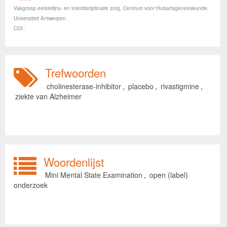
Vakgroep eerstelijns- en interdisciplinaire zorg, Centrum voor Huisartsgeneeskunde,
Universiteit Antwerpen
COI :
Trefwoorden
cholinesterase-inhibitor
,
placebo
,
rivastigmine
,
ziekte van Alzheimer
Woordenlijst
Mini Mental State Examination
,
open (label)
onderzoek