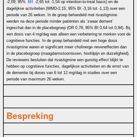
BI
-2,09; 95%
-2,65 tot -1,54 op intention-to-treat basis) en de
dagelijkse activiteiten (
WMD
-2,15; 95% BI -3,16 tot -1,13) over een
periode van 26 weken. In de groep behandeld met rivastigmine
werden na deze periode minder patiënten als ‘zwaar dement’
ingeschat dan in de placebogroep (OR 0,78; 95% BI 0,64 tot 0,94). Bij
een dosis van 4 mg/dag was alleen een verbetering te merken voor de
cognitieve functies. In de groep behandeld met een hoge dosis
rivastigmine waren er significant meer cholinerge neveneffecten dan
in de placebogroep (maagdarmstoornissen, hoofdpijn en duizeligheid).
De reviewers besluiten dat rivastigmine een gunstig effect blijkt te
hebben op cognitieve functies, dagelijkse activiteiten en de ernst van
de dementie bij doses van 6 tot 12 mg/dag in studies over een
periode van maximum 26 weken.
Bespreking