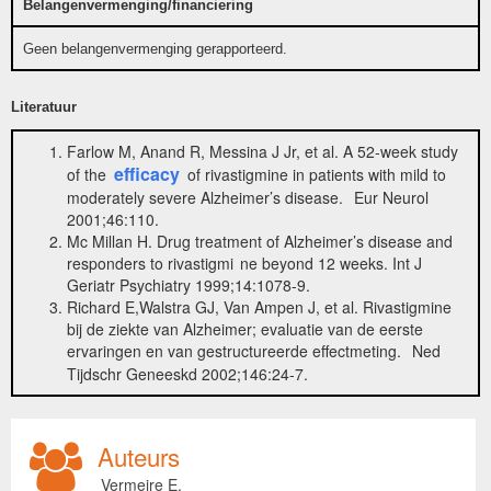
Belangenvermenging/financiering
Geen belangenvermenging gerapporteerd.
Literatuur
Farlow M, Anand R, Messina J Jr, et al. A 52-week study
efficacy
of the
of rivastigmine in patients with mild to
moderately severe Alzheimer’s disease.
Eur Neurol
2001;46:110.
Mc Millan H. Drug treatment of Alzheimer’s disease and
responders to rivastigmi
ne beyond 12 weeks. Int J
Geriatr Psychiatry 1999;14:1078-9.
Richard E,Walstra GJ, Van Ampen J, et al. Rivastigmine
bij de ziekte van Alzheimer; evaluatie van de eerste
ervaringen en van gestructureerde effectmeting.
Ned
Tijdschr Geneeskd 2002;146:24-7.
Auteurs
Vermeire E.