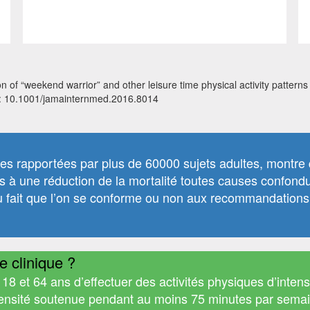
f “weekend warrior” and other leisure time physical activity patterns w
I: 10.1001/jamainternmed.2016.8014
es rapportées par plus de 60000 sujets adultes, montre 
s à une réduction de la mortalité toutes causes confondue
 fait que l’on se conforme ou non aux recommandations ac
e clinique ?
8 et 64 ans d’effectuer des activités physiques d’inte
ntensité soutenue pendant au moins 75 minutes par sema