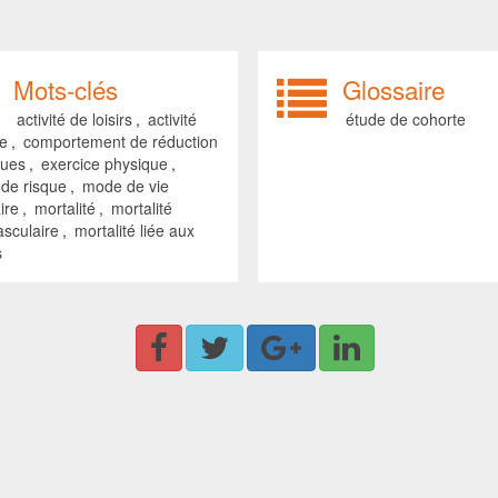
Mots-clés
Glossaire
activité de loisirs
,
activité
étude de cohorte
ue
,
comportement de réduction
ques
,
exercice physique
,
 de risque
,
mode de vie
ire
,
mortalité
,
mortalité
asculaire
,
mortalité liée aux
s