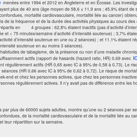
e
menées entre 1994 et 2012 en Angleterre et en Écosse. Les investigate
 ayant plus de 40 ans (âge moyen de 58,6 ± 11,9 ans ; 45,9% étant de 
onfondues, mortalité cardiovasculaire, mortalité liée au cancer) obtenu
quis de la fréquence et de la durée des activités physiques au cours 
été répartis en 4 groupes : 62,8% étaient inactifs (pas d’activité d’in
rée et < 75 minutes/semaine d’activité d’intensité soutenue) ; 3,7% éta
ctivité d’intensité soutenue en une ou 2 séances) ; et 11,1% étaient ré
’intensité soutenue en au moins 3 séances).
s habitudes de tabagisme, de la présence ou non d’une maladie chroniqu
I
insuffisamment actifs (rapport de hasards (hazard ratio, HR) 0,69 avec
nt régulièrement actifs (HR 0,65 avec IC à 95% de 0,58 à 0,73). Le ris
2 séances (HR 0,66 avec IC à 95% de 0,62 à 0,72). Le risque de mortalit
k-end et chez les personnes actives, que chez les personnes inactives. 
sonnes régulièrement actives. Il n’y avait pas de différence entre les
 par plus de 60000 sujets adultes, montre qu’une ou 2 séances par sem
onfondues, de la mortalité cardiovasculaire et de la mortalité liée au
 leur répartition sur la semaine.