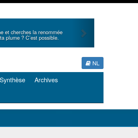
Next
Tu écris une analyse 
a renommée
article de la littératur
possible.
pour Miner
NL
Synthèse
Archives