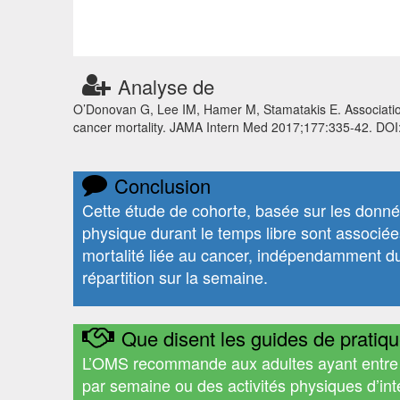
Analyse de
O’Donovan G, Lee IM, Hamer M, Stamatakis E. Association o
cancer mortality. JAMA Intern Med 2017;177:335-42. DO
Conclusion
Cette étude de cohorte, basée sur les donné
physique durant le temps libre sont associée
mortalité liée au cancer, indépendamment du
répartition sur la semaine.
Que disent les guides de pratiqu
L’OMS recommande aux adultes ayant entre 1
par semaine ou des activités physiques d’i