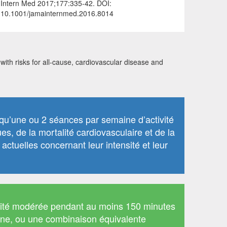
Intern Med 2017;177:335-42. DOI:
10.1001/jamainternmed.2016.8014
ith risks for all-cause, cardiovascular disease and
qu’une ou 2 séances par semaine d’activité
s, de la mortalité cardiovasculaire et de la
tuelles concernant leur intensité et leur
nsité modérée pendant au moins 150 minutes
ine, ou une combinaison équivalente