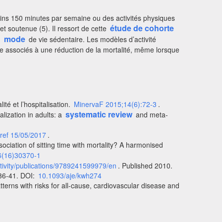
ins 150 minutes par semaine ou des activités physiques
étude de cohorte
t soutenue (5). Il ressort de cette
mode
n
de vie sédentaire. Les modèles d’activité
e associés à une réduction de la mortalité, même lorsque
té et l’hospitalisation.
MinervaF 2015;14(6):72-3
.
systematic review
lization in adults: a
and meta-
ref 15/05/2017
.
ociation of sitting time with mortality? A harmonised
6(16)30370-1
ctivity/publications/9789241599979/en
. Published 2010.
636-41. DOI:
10.1093/aje/kwh274
terns with risks for all-cause, cardiovascular disease and