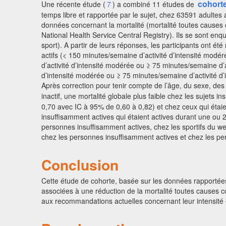
cohort
Une récente étude (
7
) a combiné 11 études de
temps libre et rapportée par le sujet, chez 63591 adultes
données concernant la mortalité (mortalité toutes causes c
National Health Service Central Registry). Ils se sont en
sport). A partir de leurs réponses, les participants ont 
actifs (< 150 minutes/semaine d’activité d’intensité modé
d’activité d’intensité modérée ou ≥ 75 minutes/semaine d’a
d’intensité modérée ou ≥ 75 minutes/semaine d’activité d
Après correction pour tenir compte de l’âge, du sexe, de
inactif, une mortalité globale plus faible chez les sujets 
0,70 avec IC à 95% de 0,60 à 0,82) et chez ceux qui étaie
insuffisamment actives qui étaient actives durant une ou 
personnes insuffisamment actives, chez les sportifs du wee
chez les personnes insuffisamment actives et chez les per
Conclusion
Cette étude de cohorte, basée sur les données rapportées
associées à une réduction de la mortalité toutes causes c
aux recommandations actuelles concernant leur intensité et