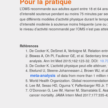
Pour la pratique
L’OMS recommande aux adultes ayant entre 18 et 64 ans d
d’intensité soutenue pendant au moins 75 minutes par sema
que différents modèles d’activité physique durant le temp
d’intensité modérée à soutenue moins fréquente (une ou 2
le niveau d’activité recommandé par l’OMS n’est pas attei
Références
De Cocker K, DeSmet A, Verloigne M. Relation entre l
Biswas A, Oh PI, Faulkner GE, et al. Sedentary time a
analysis. Ann Int Med 2015;162:123-32. DOI:
10.7
De Cocker K. L’activité physique peut-elle atténuer, v
Ekelund U, Steene-Johannessen J, Brown WJ, et al. D
meta-analysis
of data from more than 1 millio
World Health Organization. Global recommendations 
Lee IM, Sesso HD, Oguma Y, Paffenbarger RS Jr. Th
O’Donovan G, Lee IM, Hamer M, Stamatakis E. Associa
cancer mortality. JAMA Intern Med 2017;177:335-4