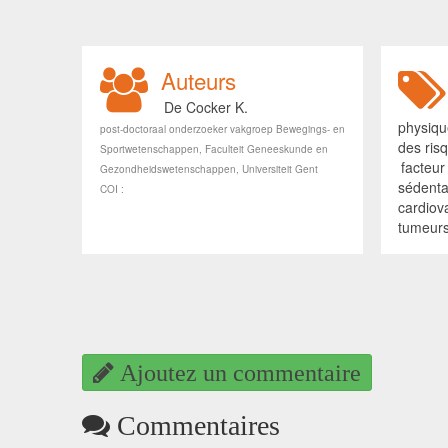
Auteurs
De Cocker K.
physiq
post-doctoraal onderzoeker vakgroep Bewegings- en
des ris
Sportwetenschappen, Faculteit Geneeskunde en
facteur
Gezondheidswetenschappen, Universiteit Gent
sédenta
COI :
cardiov
tumeur
Ajoutez un commentaire
Commentaires