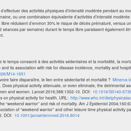
’effectuer des activités physiques d’intensité modérée pendant au mo
ine, ou une combinaison équivalente d’activités d’intensité modérée e
s libre réduisent d’environ 30% le risque de décès prématuré, versus u
 séances par semaine) durant le temps libre paraissent également êtr
nt.
e temps consacré à des activités sédentaires et la morbidité, la mortali
nd its association with risk for disease incidence, mortality and hospita
326/M14-1651
oire faire disparaître, le lien entre sédentarité et mortalité ?
Minerva b
oes physical activity attenuate, or even eliminate, the detrimental ass
n men and women. Lancet 2016;388:1302-10. DOI:
10.1016/S0140-673
on physical activity for health. URL:
http://www.who.int/dietphysicala
e “weekend warrior” and risk of mortality. Am J Epidemiol 2004;160:
tion of “weekend warrior” and other leisure time physical activity pat
2. DOI:
10.1001/jamainternmed.2016.8014