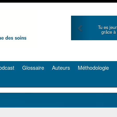
Previous
Tu es jeune et cherches l
grâce à ta plume ? C’est 
odcast
Glossaire
Auteurs
Méthodologie