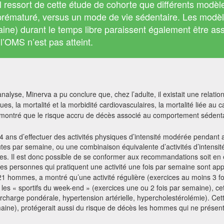
Il ressort de cette étude de cohorte que différents modèle
prématuré, versus un mode de vie sédentaire. Les modèle
ne) durant le temps libre paraissent également être ass
l’OMS n’est pas atteint.
alyse, Minerva a pu conclure que, chez l’adulte, il existait une relation
es, la mortalité et la morbidité cardiovasculaires, la mortalité liée au 
montré que le risque accru de décès associé au comportement sédentai
ans d’effectuer des activités physiques d’intensité modérée pendant 
es par semaine, ou une combinaison équivalente d’activités d’intensi
ées. Il est donc possible de se conformer aux recommandations soit en e
 Les personnes qui pratiquent une activité une fois par semaine sont ap
hommes, a montré qu’une activité régulière (exercices au moins 3 fois
r les « sportifs du week-end » (exercices une ou 2 fois par semaine), c
rcharge pondérale, hypertension artérielle, hypercholestérolémie). Cett
ine), protégerait aussi du risque de décès les hommes qui ne présente