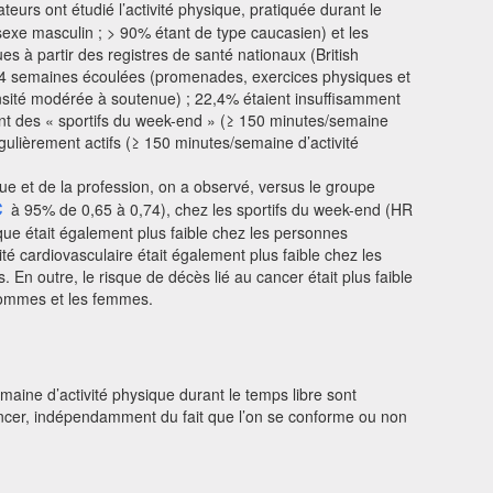
urs ont étudié l’activité physique, pratiquée durant le
sexe masculin ; > 90% étant de type caucasien) et les
es à partir des registres de santé nationaux (British
des 4 semaines écoulées (promenades, exercices physiques et
tensité modérée à soutenue) ; 22,4% étaient insuffisamment
ient des « sportifs du week-end » (≥ 150 minutes/semaine
gulièrement actifs (≥ 150 minutes/semaine d’activité
e et de la profession, on a observé, versus le groupe
C
à 95% de 0,65 à 0,74), chez les sportifs du week-end (HR
que était également plus faible chez les personnes
é cardiovasculaire était également plus faible chez les
En outre, le risque de décès lié au cancer était plus faible
 hommes et les femmes.
aine d’activité physique durant le temps libre sont
 cancer, indépendamment du fait que l’on se conforme ou non