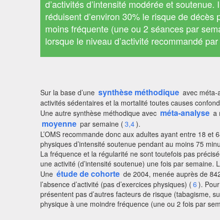
d’activités d’intensité modérée et soutenue. 
réduisent d’environ 30% le risque de décès 
moins fréquente (une ou 2 séances par semai
lorsque le niveau d’activité recommandé par 
synthèse méthodique
Sur la base d’une
avec méta-an
activités sédentaires et la mortalité toutes causes confondu
méta-analyse
Une autre synthèse méthodique avec
a 
moyenne
par semaine (
3,4
).
L’OMS recommande donc aux adultes ayant entre 18 et 64 
physiques d’intensité soutenue pendant au moins 75 minut
La fréquence et la régularité ne sont toutefois pas précis
une activité (d’intensité soutenue) une fois par semaine.
étude de cohorte
Une
de 2004, menée auprès de 8421 
l’absence d’activité (pas d’exercices physiques) (
6
). Pou
présentent pas d’autres facteurs de risque (tabagisme, su
physique à une moindre fréquence (une ou 2 fois par sema