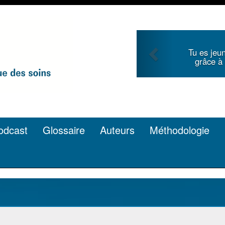
Previous
Tu écri
t cherches la renommée
article de
lume ? C’est possible.
odcast
Glossaire
Auteurs
Méthodologie