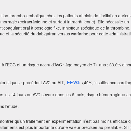
ntion thrombo-embolique chez les patients atteints de fibrillation auricu
morragie (extracrânienne et surtout intracrânienne). Elle nécessite un
nticoagulant oral à posologie fixe, inhibiteur spécifique de la thrombine
tique et la sécurité du dabigatran versus warfarine pour cette administra
ire à l’ECG et un risque accru d’AVC ; âge moyen de 71 ans ; 63,6% d’h
FEVG
téristiques : précédent AVC ou AIT,
<40%, insuffisance cardi
ns les 14 jours ou AVC sévère dans les 6 mois, risque hémorragique acc
s l’étude.
ontrer qu’un traitement en expérimentation n’est pas moins efficace qu
raitements est plus importante qu’une valeur précisée au préalable. S’il