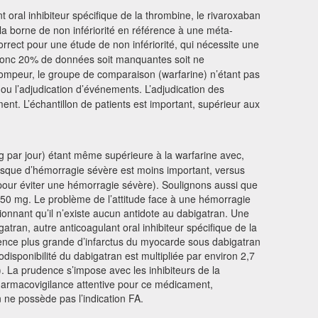
ral inhibiteur spécifique de la thrombine, le rivaroxaban
e la borne de non infériorité en référence à une méta-
correct pour une étude de non infériorité, qui nécessite une
, donc 20% de données soit manquantes soit ne
 trompeur, le groupe de comparaison (warfarine) n’étant pas
ou l’adjudication d’événements. L’adjudication des
nt. L’échantillon de patients est important, supérieur aux
 mg par jour) étant même supérieure à la warfarine avec,
risque d’hémorragie sévère est moins important, versus
 pour éviter une hémorragie sévère). Soulignons aussi que
 150 mg. Le problème de l’attitude face à une hémorragie
ionnant qu’il n’existe aucun antidote au dabigatran. Une
atran, autre anticoagulant oral inhibiteur spécifique de la
dence plus grande d’infarctus du myocarde sous dabigatran
odisponibilité du dabigatran est multipliée par environ 2,7
). La prudence s’impose avec les inhibiteurs de la
pharmacovigilance attentive pour ce médicament,
 ne possède pas l’indication FA.