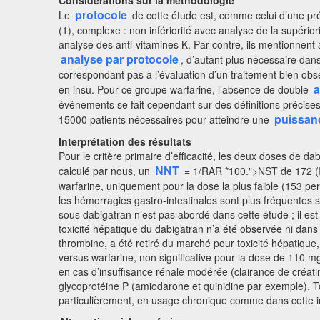
Considérations sur la méthodologie
protocole
Le
de cette étude est, comme celui d’une pré
(1), complexe : non infériorité avec analyse de la supérior
analyse des anti-vitamines K. Par contre, ils mentionnent a
analyse par protocole
, d’autant plus nécessaire da
correspondant pas à l’évaluation d’un traitement bien obse
a
en insu. Pour ce groupe warfarine, l’absence de double
événements se fait cependant sur des définitions précises
puissan
15000 patients nécessaires pour atteindre une
Interprétation des résultats
Pour le critère primaire d’efficacité, les deux doses de da
NNT
calculé par nous, un
= 1/RAR *100.">NST de 172 (IC
warfarine, uniquement pour la dose la plus faible (153 pe
les hémorragies gastro-intestinales sont plus fréquentes 
sous dabigatran n’est pas abordé dans cette étude ; il es
toxicité hépatique du dabigatran n’a été observée ni dans 
thrombine, a été retiré du marché pour toxicité hépatiqu
versus warfarine, non significative pour la dose de 110 mg,
en cas d’insuffisance rénale modérée (clairance de créati
glycoprotéine P (amiodarone et quinidine par exemple). To
particulièrement, en usage chronique comme dans cette in