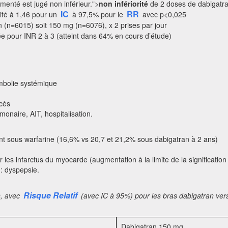
imenté est jugé non inférieur.">
non infériorité
de 2 doses de dabigatran
IC
RR
rité à 1,46 pour un
à 97,5% pour le
avec p<0,025
n (n=6015) soit 150 mg (n=6076), x 2 prises par jour
rée pour INR 2 à 3 (atteint dans 64% en cours d’étude)
embolie systémique
écès
monaire, AIT, hospitalisation.
ent sous warfarine (16,6% vs 20,7 et 21,2% sous dabigatran à 2 ans)
ur les infarctus du myocarde (augmentation à la limite de la significatio
 : dyspepsie.
Risque Relatif
s, avec
(avec IC à 95%) pour les bras dabigatran ver
Dabigatran 150 mg