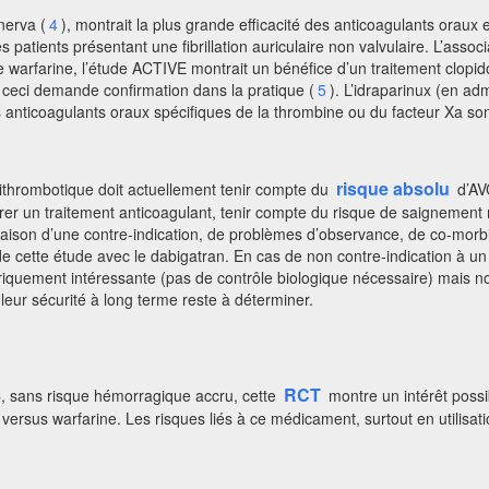
nerva (
4
), montrait la plus grande efficacité des anticoagulants orau
 patients présentant une fibrillation auriculaire non valvulaire. L’associ
de warfarine, l’étude ACTIVE montrait un bénéfice d’un traitement clopid
 ceci demande confirmation dans la pratique (
5
). L’idraparinux (en ad
 anticoagulants oraux spécifiques de la thrombine ou du facteur Xa sont
risque absolu
antithrombotique doit actuellement tenir compte du
d’AVC
r un traitement anticoagulant, tenir compte du risque de saignement mai
 raison d’une contre-indication, de problèmes d’observance, de co-morbid
 cette étude avec le dabigatran. En cas de non contre-indication à un t
riquement intéressante (pas de contrôle biologique nécessaire) mais 
 leur sécurité à long terme reste à déterminer.
RCT
C, sans risque hémorragique accru, cette
montre un intérêt possi
versus warfarine. Les risques liés à ce médicament, surtout en utilisati