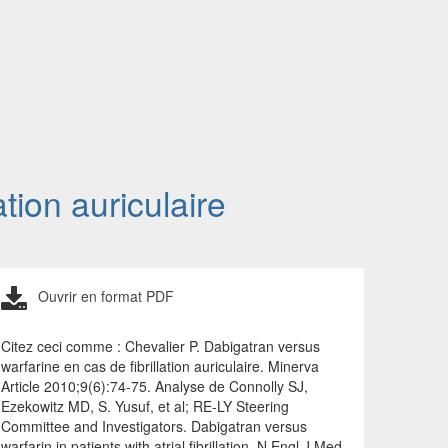
tion auriculaire
Ouvrir en format PDF
Citez ceci comme : Chevalier P. Dabigatran versus
warfarine en cas de fibrillation auriculaire. Minerva
Article 2010;9(6):74-75. Analyse de Connolly SJ,
Ezekowitz MD, S. Yusuf, et al; RE-LY Steering
Committee and Investigators. Dabigatran versus
warfarin in patients with atrial fibrillation. N Engl J Med