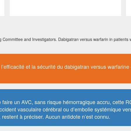
 Committee and Investigators. Dabigatran versus warfarin in patients wi
nt l’efficacité et la sécurité du dabigatran versus warfari
e faire un AVC, sans risque hémorragique accru, cette R
ccident vasculaire cérébral ou d’embolie systémique vers
 restent à préciser. Aucun antidote n’est connu.