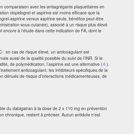
x en comparaison avec les antiagrégants plaquettaires en
ation clopidogrel et aspirine est moins efficace que la
ogrel-aspirine versus aspirine seule, bénéfice peut-être
ministration sous-cutanée), associé à un risque plus élevé
 encore à l‘étude dans cette indication de FA, dont le
 : en cas de risque élevé, un anticoagulant est
s aussi de la qualité possible du suivi de l’INR. Si le
ité, de polymédication, l’aspirine est une alternative (
6
).
raitement anticoagulant, les inhibiteurs spécifiques de la
non dénués de risque d’interactions médicamenteuses, de
ble du dabigatran à la dose de 2 x 110 mg en prévention
on chronique, restent à préciser. Aucun antidote n’est