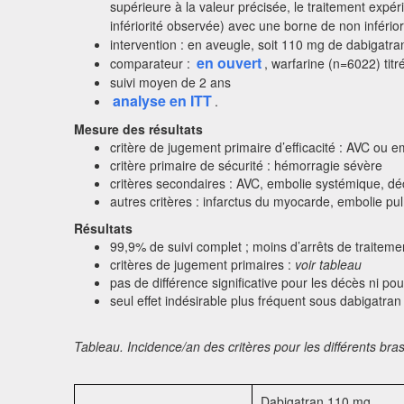
supérieure à la valeur précisée, le traitement expér
infériorité observée) avec une borne de non infério
intervention : en aveugle, soit 110 mg de dabigatra
en ouvert
comparateur :
, warfarine (n=6022) tit
suivi moyen de 2 ans
analyse en ITT
.
Mesure des résultats
critère de jugement primaire d’efficacité : AVC ou 
critère primaire de sécurité : hémorragie sévère
critères secondaires : AVC, embolie systémique, d
autres critères : infarctus du myocarde, embolie pul
Résultats
99,9% de suivi complet ; moins d’arrêts de traitem
critères de jugement primaires :
voir tableau
pas de différence significative pour les décès ni po
seul effet indésirable plus fréquent sous dabigatran
Tableau. Incidence/an des critères pour les différents bra
Dabigatran 110 mg