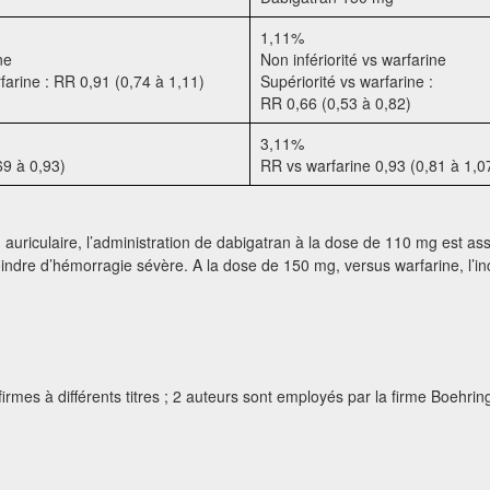
1,11%
ne
Non infériorité vs warfarine
farine : RR 0,91 (0,74 à 1,11)
Supériorité vs warfarine :
RR 0,66 (0,53 à 0,82)
3,11%
69 à 0,93)
RR vs warfarine 0,93 (0,81 à 1,0
n auriculaire, l’administration de dabigatran à la dose de 110 mg est a
 moindre d’hémorragie sévère. A la dose de 150 mg, versus warfarine, l’
irmes à différents titres ; 2 auteurs sont employés par la firme Boehrin