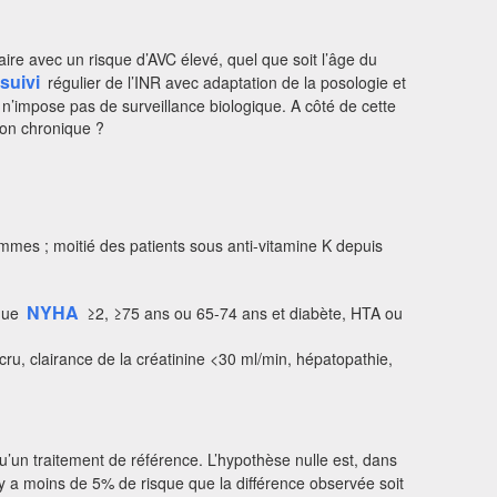
laire avec un risque d’AVC élevé, quel que soit l’âge du
suivi
régulier de l’INR avec adaptation de la posologie et
, n’impose pas de surveillance biologique. A côté de cette
tion chronique ?
ommes ; moitié des patients sous anti-vitamine K depuis
NYHA
aque
≥2, ≥75 ans ou 65-74 ans et diabète, HTA ou
ru, clairance de la créatinine <30 ml/min, hépatopathie,
’un traitement de référence. L’hypothèse nulle est, dans
 y a moins de 5% de risque que la différence observée soit