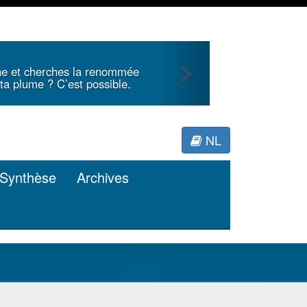
Next
s une analyse critique d’un
 la littérature internationale
pour Minerva.
NL
Synthèse
Archives