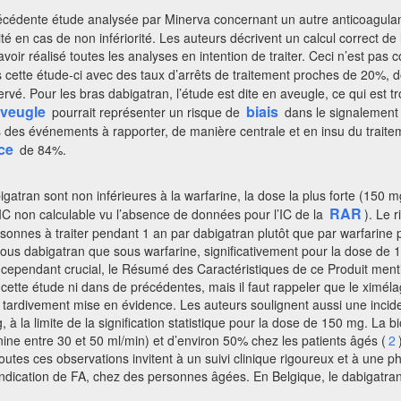
cédente étude analysée par Minerva concernant un autre anticoagulant o
ité en cas de non infériorité. Les auteurs décrivent un calcul correct d
voir réalisé toutes les analyses en intention de traiter. Ceci n’est pas 
ns cette étude-ci avec des taux d’arrêts de traitement proches de 20%
rvé. Pour les bras dabigatran, l’étude est dite en aveugle, ce qui est
veugle
biais
pourrait représenter un risque de
dans le signalement 
 des événements à rapporter, de manière centrale et en insu du traiteme
ce
de 84%.
bigatran sont non inférieures à la warfarine, la dose la plus forte (150
RAR
 non calculable vu l’absence de données pour l’IC de la
). Le 
rsonnes à traiter pendant 1 an par dabigatran plutôt que par warfarine
sous dabigatran que sous warfarine, significativement pour la dose de
t cependant crucial, le Résumé des Caractéristiques de ce Produit ment
cette étude ni dans de précédentes, mais il faut rappeler que le ximélag
e, tardivement mise en évidence. Les auteurs soulignent aussi une inci
 à la limite de la signification statistique pour la dose de 150 mg. La bi
nine entre 30 et 50 ml/min) et d’environ 50% chez les patients âgés (
2
utes ces observations invitent à un suivi clinique rigoureux et à une 
dication de FA, chez des personnes âgées. En Belgique, le dabigatran