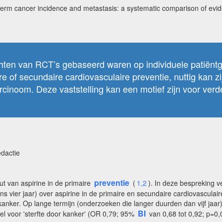
-term cancer incidence and metastasis: a systematic comparison of evid
zichten van RCT’s gebaseerd waren op individuele patiënt
aire of secundaire cardiovasculaire preventie, nuttig kan
inoom. Deze vaststelling kan een motief zijn voor verd
edactie
preventie
ut van aspirine in de primaire
(
1,2
). In deze bespreking 
s vier jaar) over aspirine in de primaire en secundaire cardiovasculair
r kanker. Op lange termijn (onderzoeken die langer duurden dan vijf jaa
BI
el voor 'sterfte door kanker' (OR 0,79; 95%
van 0,68 tot 0,92; p=0,0