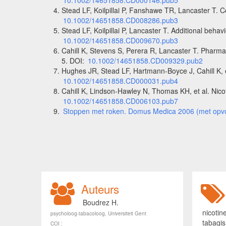
10.1002/14651858.CD000146.pub5
Stead LF, Koilpillai P, Fanshawe TR, Lancaster T.
10.1002/14651858.CD008286.pub3
Stead LF, Koilpillai P, Lancaster T. Additional be
10.1002/14651858.CD009670.pub3
Cahill K, Stevens S, Perera R, Lancaster T. Pharm
5. DOI:
10.1002/14651858.CD009329.pub2
Hughes JR, Stead LF, Hartmann-Boyce J, Cahill K, 
10.1002/14651858.CD000031.pub4
Cahill K, Lindson-Hawley N, Thomas KH, et al. Nico
10.1002/14651858.CD006103.pub7
Stoppen met roken. Domus Medica 2006 (met opvolg
Auteurs
Boudrez H.
nicotin
psycholoog-tabacoloog, Universiteit Gent
tabagi
COI :