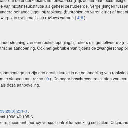
baar dat de onderzoekers het onwaarschijnlijk achten dat toekomstig o
iëntie van nicotinesubstitutie als geheel bestudeerde. Vergelijkingen tus
 andere behandelingen bij rookstop (bupropion en varenicline) of met 
erwerp van systematische reviews vormen (
4-8
).
ter ondersteuning van een rookstoppoging bij rokers die gemotiveerd zij
rische aandoening. Ook het gebruik ervan tijdens de zwangerschap blijkt 
toppercentage en zijn een eerste keuze in de behandeling van rookstop 
 om te stoppen met roken (
9
). De hoger beschreven resultaten van ee
ls deze aanbeveling.
99;28(6):251-3
.
ract 1998;46:195-6
ne replacement therapy versus control for smoking cessation. Cochran