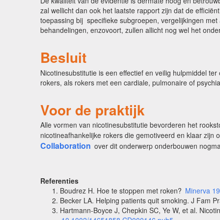
De kwaliteit van de evidentie is dermate hoog en betrouw
zal wellicht dan ook het laatste rapport zijn dat de effic
toepassing bij specifieke subgroepen, vergelijkingen met
behandelingen, enzovoort, zullen allicht nog wel het ond
Besluit
Nicotinesubstitutie is een effectief en veilig hulpmiddel 
rokers, als rokers met een cardiale, pulmonaire of psychiat
Voor de praktijk
Alle vormen van nicotinesubstitutie bevorderen het rooks
nicotineafhankelijke rokers die gemotiveerd en klaar zijn
Collaboration
over dit onderwerp onderbouwen nogmaa
Referenties
Boudrez H. Hoe te stoppen met roken?
Minerva 19
Becker LA. Helping patients quit smoking. J Fam P
Hartmann-Boyce J, Chepkin SC, Ye W, et al. Nicoti