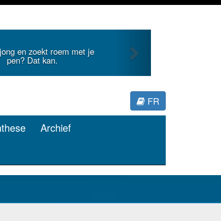
Next
ekt roem met je
Je duidt interna
 kan.
M
FR
nthese
Archief