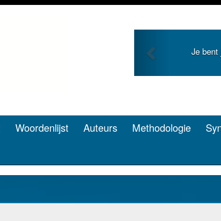
Previous
Je bent jong en zo
pen? Dat
t
Woordenlijst
Auteurs
Methodologie
Sy