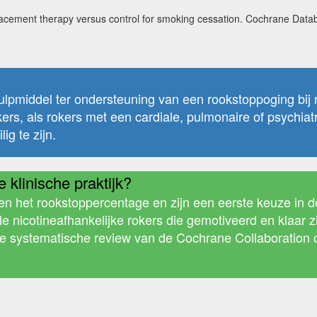
lacement therapy versus control for smoking cessation. Cochrane Data
g hulpmiddel ter ondersteuning van een rookstoppoging bij
kers, als rokers met een cardiale, pulmonaire of psychi
ig te zijn.
 klinische praktijk?
ren het rookstoppercentage en zijn een eerste keuze in 
le nicotineafhankelijke rokers die gemotiveerd en klaar 
de systematische review van de Cochrane Collaboration