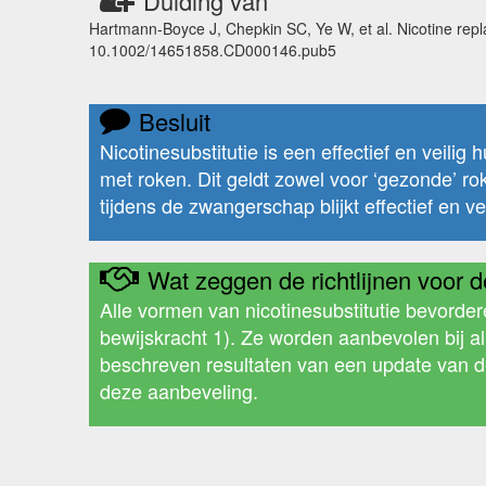
Duiding van
Hartmann-Boyce J, Chepkin SC, Ye W, et al. Nicotine rep
10.1002/14651858.CD000146.pub5
Besluit
Nicotinesubstitutie is een effectief en veili
met roken. Dit geldt zowel voor ‘gezonde’ ro
tijdens de zwangerschap blijkt effectief en veil
Wat zeggen de richtlijnen voor de
Alle vormen van nicotinesubstitutie bevorde
bewijskracht 1). Ze worden aanbevolen bij al
beschreven resultaten van een update van 
deze aanbeveling.