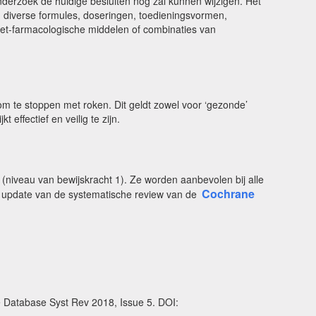
nderzoek de huidige besluiten nog zal kunnen wijzigen. Het
sen diverse formules, doseringen, toedieningsvormen,
niet-farmacologische middelen of combinaties van
n om te stoppen met roken. Dit geldt zowel voor ‘gezonde’
effectief en veilig te zijn.
(niveau van bewijskracht 1). Ze worden aanbevolen bij alle
Cochrane
n update van de systematische review van de
e Database Syst Rev 2018, Issue 5. DOI: