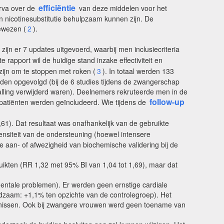
efficiëntie
erva over de
van deze middelen voor het
n nicotinesubstitutie behulpzaam kunnen zijn. De
bewezen (
2
).
zijn er 7 updates uitgevoerd, waarbij men inclusiecriteria
apport wil de huidige stand inzake effectiviteit en
zijn om te stoppen met roken (
3
). In totaal werden 133
en opgevolgd (bij de 6 studies tijdens de zwangerschap
valling verwijderd waren). Deelnemers rekruteerde men in de
follow-up
patiënten werden geïncludeerd. Wie tijdens de
,61). Dat resultaat was onafhankelijk van de gebruikte
ensiteit van de ondersteuning (hoewel intensere
e aan- of afwezigheid van biochemische validering bij de
uikten (RR 1,32 met 95% BI van 1,04 tot 1,69), maar dat
odentale problemen). Er werden geen ernstige cardiale
eldzaam: +1,1% ten opzichte van de controlegroep). Het
urtenissen. Ook bij zwangere vrouwen werd geen toename van