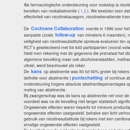
Als farmacologische ondersteuning voor rookstop is nicot
bereiken van rookabstinentie (
1,2
). We besloten toen da
effectiviteit van nicotinekauwgom, nicotinebevattende tra
Cochrane Collaboration
De
voerde in 1996 voor het
follow-up
aanpaste (zoals
van minstens 6 maanden), nie
veiligheid van nicotinesubstitutie opnieuw evalueren ten 
RCT’s geselecteerd met 64 640 participanten (vooral vo
hield men rekening met de gegevens die prenataal het dic
algemene bevolking maar ook alcoholverslaafden, methado
uitviel, werd beschouwd als roker.
kans
De
op abstinentie was 50 tot 60% groter bij rokers
puntschatting
definitie voor abstinentie (
of continue ab
ondersteuning hogere absolute abstinentiepercentages opl
meting van abstinentie.
Bij zwangerschap was de kans op abstinentie net voor de 
voordeel was na de bevalling niet langer statistisch signifi
Ongewenste effecten waren beperkt tot mineure productspec
ongewenste effecten vastgesteld, behalve een licht verho
gebruik van nicotinesubstitutie bij rokers met een cardio
ernstige ongewenste effecten vastgesteld.