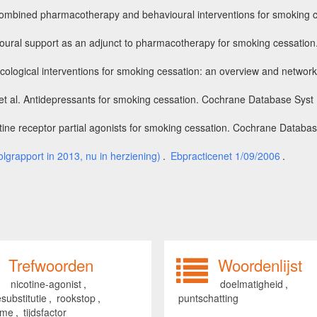
 Combined pharmacotherapy and behavioural interventions for smoking 
havioural support as an adjunct to pharmacotherapy for smoking cessati
acological interventions for smoking cessation: an overview and netwo
et al. Antidepressants for smoking cessation. Cochrane Database Syst
tine receptor partial agonists for smoking cessation. Cochrane Databa
rapport in 2013, nu in herziening)
.
Ebpracticenet 1/09/2006
.
Trefwoorden
Woordenlijst
nicotine-agonist
,
doelmatigheid
,
esubstitutie
,
rookstop
,
puntschatting
sme
,
tijdsfactor