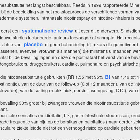
inesubstitutie het langst beschikbaar. Reeds in 1999 rapporteerde Min
t bij de begeleiding van het rookstopproces de verschillende vormen va
nsdermale systemen, intranasale nicotinespray en nicotine-inhalers is 
systematische review
 eerst een
uit over dit onderwerp. Sindsdien 
uwe studies includeerde, auteurs toevoegde of schrapte. Het recentste r
placebo
opzichte van
of geen behandeling bij rokers die gemotiveerd 
lwassenen, evenveel vrouwen als mannen) die minstens 6 maanden werd
htst bij de bevalling lagen en deze die postnataal het verst van de be
ngebruikers, druggebruikers, cardiale, pulmonaire en psychiatrische 
BI
 die nicotinesubstitutie gebruikten (RR 1,55 met 95%
van 1,49 tot 1
stinentie), van de duur van de follow-up (6 of 12 maanden), van de int
everde), van de setting (rookkliniek, eerstelijnsomgeving, OTC), van d
bevalling 30% groter bij zwangere vrouwen die nicotinesubstitutie gebr
cant.
ifieke sensaties (huidirritatie, hik, gastrointestinale stoornissen, or
ogde frequentie van pijn op de borstkas en palpitaties (maar eerder z
vasculaire ziekte leidde niet tot een verhoogd risico op cardiale gebe