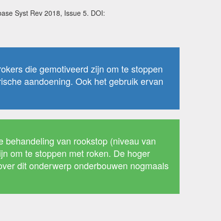
base Syst Rev 2018, Issue 5. DOI:
 rokers die gemotiveerd zijn om te stoppen
atrische aandoening. Ook het gebruik ervan
de behandeling van rookstop (niveau van
zijn om te stoppen met roken. De hoger
 over dit onderwerp onderbouwen nogmaals