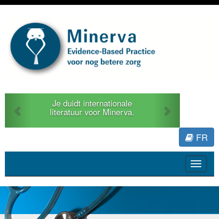
Previous
Next
Je duidt internationale
literatuur voor Minerva.
FR
Toggle
navigat