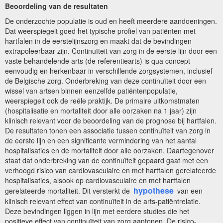
Beoordeling van de resultaten
De onderzochte populatie is oud en heeft meerdere aandoeningen.
Dat weerspiegelt goed het typische profiel van patiënten met
hartfalen in de eerstelijnszorg en maakt dat de bevindingen
extrapoleerbaar zijn. Continuïteit van zorg in de eerste lijn door een
vaste behandelende arts (de referentiearts) is qua concept
eenvoudig en herkenbaar in verschillende zorgsystemen, inclusief
de Belgische zorg. Onderbreking van deze continuïteit door een
wissel van artsen binnen eenzelfde patiëntenpopulatie,
weerspiegelt ook de reële praktijk. De primaire uitkomstmaten
(hospitalisatie en mortaliteit door alle oorzaken na 1 jaar) zijn
klinisch relevant voor de beoordeling van de prognose bij hartfalen.
De resultaten tonen een associatie tussen continuïteit van zorg in
de eerste lijn en een significante vermindering van het aantal
hospitalisaties en de mortaliteit door alle oorzaken. Daartegenover
staat dat onderbreking van de continuïteit gepaard gaat met een
verhoogd risico van cardiovasculaire en met hartfalen gerelateerde
hospitalisaties, alsook op cardiovasculaire en met hartfalen
hypothese
gerelateerde mortaliteit. Dit versterkt de
van een
klinisch relevant effect van continuïteit in de arts-patiëntrelatie.
Deze bevindingen liggen in lijn met eerdere studies die het
positieve effect van continuïteit van zorg aantonen. De risico-