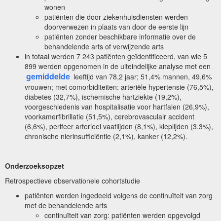
wonen
patiënten die door ziekenhuisdiensten werden
doorverwezen in plaats van door de eerste lijn
patiënten zonder beschikbare informatie over de
behandelende arts of verwijzende arts
in totaal werden 7 243 patiënten geïdentificeerd, van wie 5
899 werden opgenomen in de uiteindelijke analyse met een
gemiddelde
leeftijd van 78,2 jaar; 51,4% mannen, 49,6%
vrouwen; met comorbiditeiten: arteriële hypertensie (76,5%),
diabetes (32,7%), ischemische hartziekte (19,2%),
voorgeschiedenis van hospitalisatie voor hartfalen (26,9%),
voorkamerfibrillatie (51,5%), cerebrovasculair accident
(6,6%), perifeer arterieel vaatlijden (8,1%), kleplijden (3,3%),
chronische nierinsufficiëntie (2,1%), kanker (12,2%).
Onderzoeksopzet
Retrospectieve observationele cohortstudie
patiënten werden ingedeeld volgens de continuïteit van zorg
met de behandelende arts
continuïteit van zorg: patiënten werden opgevolgd