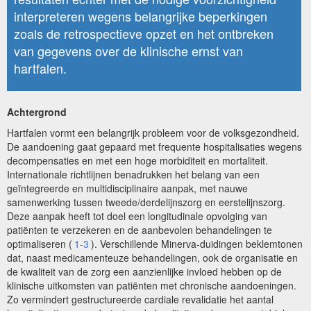
interpreteren wegens belangrijke beperkingen
zoals de retrospectieve opzet en het ontbreken
van gegevens over de klinische ernst van
hartfalen.
Achtergrond
Hartfalen vormt een belangrijk probleem voor de volksgezondheid.
De aandoening gaat gepaard met frequente hospitalisaties wegens
decompensaties en met een hoge morbiditeit en mortaliteit.
Internationale richtlijnen benadrukken het belang van een
geïntegreerde en multidisciplinaire aanpak, met nauwe
samenwerking tussen tweede/derdelijnszorg en eerstelijnszorg.
Deze aanpak heeft tot doel een longitudinale opvolging van
patiënten te verzekeren en de aanbevolen behandelingen te
optimaliseren (
1-3
). Verschillende Minerva-duidingen beklemtonen
dat, naast medicamenteuze behandelingen, ook de organisatie en
de kwaliteit van de zorg een aanzienlijke invloed hebben op de
klinische uitkomsten van patiënten met chronische aandoeningen.
Zo vermindert gestructureerde cardiale revalidatie het aantal