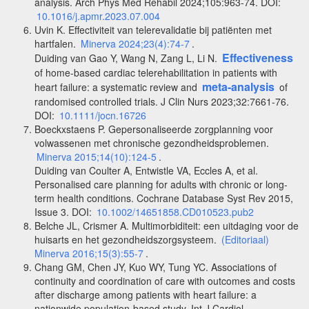
analysis. Arch Phys Med Rehabil 2024;105:963-74. DOI:
10.1016/j.apmr.2023.07.004
Uvin K. Effectiviteit van telerevalidatie bij patiënten met
hartfalen.
Minerva 2024;23(4):74-7
.
Effectiveness
Duiding van Gao Y, Wang N, Zang L, Li N.
of home-based cardiac telerehabilitation in patients with
meta-analysis
heart failure: a systematic review and
of
randomised controlled trials. J Clin Nurs 2023;32:7661-76.
DOI:
10.1111/jocn.16726
Boeckxstaens P. Gepersonaliseerde zorgplanning voor
volwassenen met chronische gezondheidsproblemen.
Minerva 2015;14(10):124-5
.
Duiding van Coulter A, Entwistle VA, Eccles A, et al.
Personalised care planning for adults with chronic or long-
term health conditions. Cochrane Database Syst Rev 2015,
Issue 3. DOI:
10.1002/14651858.CD010523.pub2
Belche JL, Crismer A. Multimorbiditeit: een uitdaging voor de
huisarts en het gezondheidszorgsysteem.
(Editoriaal)
Minerva 2016;15(3):55-7
.
Chang GM, Chen JY, Kuo WY, Tung YC. Associations of
continuity and coordination of care with outcomes and costs
after discharge among patients with heart failure: a
nationwide population-based study. Int J Cardiol