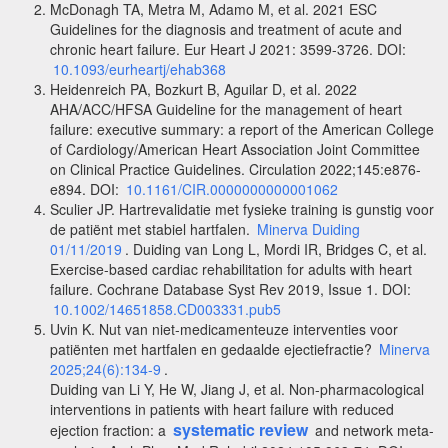
McDonagh TA, Metra M, Adamo M, et al. 2021 ESC
Guidelines for the diagnosis and treatment of acute and
chronic heart failure. Eur Heart J 2021: 3599-3726. DOI:
10.1093/eurheartj/ehab368
Heidenreich PA, Bozkurt B, Aguilar D, et al. 2022
AHA/ACC/HFSA Guideline for the management of heart
failure: executive summary: a report of the American College
of Cardiology/American Heart Association Joint Committee
on Clinical Practice Guidelines. Circulation 2022;145:e876-
e894. DOI:
10.1161/CIR.0000000000001062
Sculier JP. Hartrevalidatie met fysieke training is gunstig voor
de patiënt met stabiel hartfalen.
Minerva Duiding
01/11/2019
. Duiding van Long L, Mordi IR, Bridges C, et al.
Exercise-based cardiac rehabilitation for adults with heart
failure. Cochrane Database Syst Rev 2019, Issue 1. DOI:
10.1002/14651858.CD003331.pub5
Uvin K. Nut van niet-medicamenteuze interventies voor
patiënten met hartfalen en gedaalde ejectiefractie?
Minerva
2025;24(6):134-9
.
Duiding van Li Y, He W, Jiang J, et al. Non-pharmacological
interventions in patients with heart failure with reduced
systematic review
ejection fraction: a
and network meta-