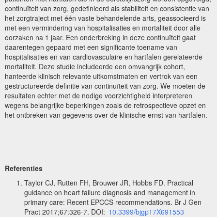
continuïteit van zorg, gedefinieerd als stabiliteit en consistentie van
het zorgtraject met één vaste behandelende arts, geassocieerd is
met een vermindering van hospitalisaties en mortaliteit door alle
oorzaken na 1 jaar. Een onderbreking in deze continuïteit gaat
daarentegen gepaard met een significante toename van
hospitalisaties en van cardiovasculaire en hartfalen gerelateerde
mortaliteit. Deze studie includeerde een omvangrijk cohort,
hanteerde klinisch relevante uitkomstmaten en vertrok van een
gestructureerde definitie van continuïteit van zorg. We moeten de
resultaten echter met de nodige voorzichtigheid interpreteren
wegens belangrijke beperkingen zoals de retrospectieve opzet en
het ontbreken van gegevens over de klinische ernst van hartfalen.
Referenties
Taylor CJ, Rutten FH, Brouwer JR, Hobbs FD. Practical
guidance on heart failure diagnosis and management in
primary care: Recent EPCCS recommendations. Br J Gen
Pract 2017;67:326-7. DOI:
10.3399/bjgp17X691553