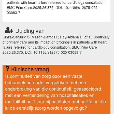
patients with heart failure referred for cardiology consultation.
BMC Prim Care 2025;26:375. DOI: 10.1186/s12875-025-
03083-7
Duiding van
Cinza-Sanjurjo S, Mazón-Ramos P, Rey-Aldana D, et al. Continuity
of primary care and its impact on prognosis in patients with heart
failure referred for cardiology consultation. BMC Prim Care
2025;26:375. DOI: 10.1186/s12875-025-03083-7
Klinische vraag
Is continuïteit van zorg door één vaste
behandelende arts, vergeleken met een
onderbreking van die continuïteit, geassocieerd
met een vermindering van hospitalisaties en
mortaliteit na 1 jaar bij patiënten met hartfalen die
in de eerstelijnszorg worden opgevolgd?