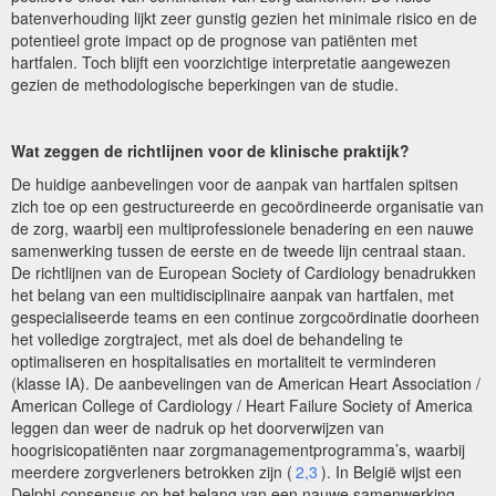
batenverhouding lijkt zeer gunstig gezien het minimale risico en de
potentieel grote impact op de prognose van patiënten met
hartfalen. Toch blijft een voorzichtige interpretatie aangewezen
gezien de methodologische beperkingen van de studie.
Wat zeggen de richtlijnen voor de klinische praktijk?
De huidige aanbevelingen voor de aanpak van hartfalen spitsen
zich toe op een gestructureerde en gecoördineerde organisatie van
de zorg, waarbij een multiprofessionele benadering en een nauwe
samenwerking tussen de eerste en de tweede lijn centraal staan.
De richtlijnen van de European Society of Cardiology benadrukken
het belang van een multidisciplinaire aanpak van hartfalen, met
gespecialiseerde teams en een continue zorgcoördinatie doorheen
het volledige zorgtraject, met als doel de behandeling te
optimaliseren en hospitalisaties en mortaliteit te verminderen
(klasse IA). De aanbevelingen van de American Heart Association /
American College of Cardiology / Heart Failure Society of America
leggen dan weer de nadruk op het doorverwijzen van
hoogrisicopatiënten naar zorgmanagementprogramma’s, waarbij
meerdere zorgverleners betrokken zijn (
2,3
). In België wijst een
Delphi-consensus op het belang van een nauwe samenwerking