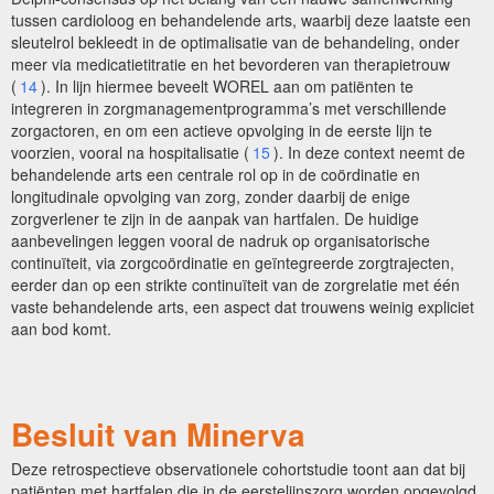
tussen cardioloog en behandelende arts, waarbij deze laatste een
sleutelrol bekleedt in de optimalisatie van de behandeling, onder
meer via medicatietitratie en het bevorderen van therapietrouw
(
14
). In lijn hiermee beveelt WOREL aan om patiënten te
integreren in zorgmanagementprogramma’s met verschillende
zorgactoren, en om een actieve opvolging in de eerste lijn te
voorzien, vooral na hospitalisatie (
15
). In deze context neemt de
behandelende arts een centrale rol op in de coördinatie en
longitudinale opvolging van zorg, zonder daarbij de enige
zorgverlener te zijn in de aanpak van hartfalen. De huidige
aanbevelingen leggen vooral de nadruk op organisatorische
continuïteit, via zorgcoördinatie en geïntegreerde zorgtrajecten,
eerder dan op een strikte continuïteit van de zorgrelatie met één
vaste behandelende arts, een aspect dat trouwens weinig expliciet
aan bod komt.
Besluit van Minerva
Deze retrospectieve observationele cohortstudie toont aan dat bij
patiënten met hartfalen die in de eerstelijnszorg worden opgevolgd,