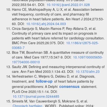
2022;353:54-61. DOI:
10.1016/j.ijcard.2022.01.028
Hamo CE, Mukhopadhyay A, Li X, et al. Association between
visit frequency, continuity of care, and pharmacy fill
adherence in heart failure patients. Am Heart J 2024;273:53-
60. DOI:
10.1016/j.ahj.2024.04.003
Cinza-Sanjurjo S, Mazón-Ramos P, Rey-Aldana D, et al.
Continuity of primary care and its impact on prognosis in
patients with heart failure referred for cardiology consultation.
BMC Prim Care 2025;26:375. DOI:
10.1186/s12875-025-
03083-7
Bice TW, Boxehman SB. A quantitative measure of continuity
of care. Med Care 1977;15:347-9. DOI:
10.1097/00005650-
197704000-00010
Saultz JW. Defining and measuring interpersonal continuity of
care. Ann Fam Med 2003;1:134-43. DOI:
10.1370/afm.23
Verhestraeten C, Weijers G, Debleu D, et al. Diagnosis,
follow-up
treatment, and
of heart failure patients by
consensus
general practitioners: A Delphi
statement.
PLoS One 2020;15:1-14. DOI:
10.1371/journal.pone.0244485
Smeets M, Van Cauwenbergh S, Mokrane S, et al.
Chronisch hartfalen
. WOREL. Published online: 2024;