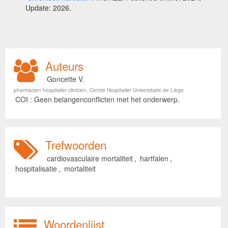
Update: 2026.
Auteurs
Goncette V.
pharmacien hospitalier clinicien, Centre Hospitalier Universitaire de Liège
COI : Geen belangenconflicten met het onderwerp.
Trefwoorden
cardiovasculaire mortaliteit
,
hartfalen
,
hospitalisatie
,
mortaliteit
Woordenlijst