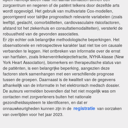
zorgcentrum en negeren of de patiënt telkens door dezelfde arts
wordt opgevolgd. Het gebruik van multivariate Cox-modellen,
gecorrigeerd voor talrijke prognostisch relevante variabelen (zoals
leeftijd, geslacht, comorbiditeiten, cardiovasculaire risicofactoren,
afstand tot het ziekenhuis en consultatiemodaliteiten), versterkt de
robuustheid van de gevonden associaties.
Er zijn echter ook belangrijke methodologische beperkingen. Het
observationele en retrospectieve karakter laat niet toe om causale
verbanden te leggen. Het ontbreken van informatie over de ernst
van hartfalen, zoals linkerventrikelejectiefractie, NYHA-klasse (New
York Heart Association), biomerkers en therapeutische status van
de patiënten, is een belangrijke beperking, aangezien deze
factoren sterk samenhangen met een verschillende prognose
tussen de groepen. Daarnaast is de kwaliteit van de gegevens
afhankelijk van de informatie in het elektronisch medisch dossier.
De auteurs vermelden bovendien dat het niet mogelijk was om
contacten met zorgverleners buiten het nationale
gezondheidssysteem te identificeren, en dat er
registratie
onnauwkeurigheden kunnen zijn in de
van oorzaken
van overlijden voor het jaar 2023.