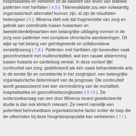
hospitalisaties en verbetert ze de kwaliteit van leven van stabiele
patiënten met hartfalen (
4,5
). Telerevalidatie zou een volwaardig
organisatorisch alternatief kunnen zijn, al zijn de resultaten
heterogeen (
6
). Minerva stelt ook dat fragmentatie van zorg en
gebrek aan coördinatie tussen huisartsen en
tweede/derdelijnsartsen een belangrijke uitdaging vormen in de
zorg voor patiënten met complexe chronische aandoeningen. Dit
wijst op het belang van geïntegreerde en collaboratieve
eerstelijnszorg (
7,8
). Patiënten met hartfalen zijn bovendien vaak
geconfronteerd met multimorbiditeit, wat een nauwe afstemming
tussen huisarts en cardioloog vereist. In deze context lijkt
continuïteit van zorg, gedefinieerd als één vaste behandelende arts
in de eerste lijn en consistentie in het zorgtraject, een belangrijke
organisatorische determinant van de prognose. Die continuïteit
wordt geassocieerd met een vermindering van de mortaliteit,
hospitalisaties en gezondheidszorgkosten (
9,10
). De
onderzoeksvraag van een door Minerva recent geselecteerde
studie is dan ook klinisch relevant. Ze neemt namelijk een
potentieel beïnvloedbare organisatorische factor onder de loep die
de uitkomsten bij deze hoogrisicopopulatie kan verbeteren (
11
).