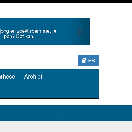
Next
Je duidt internationale literatuur voor
Minerva.
FR
nthese
Archief