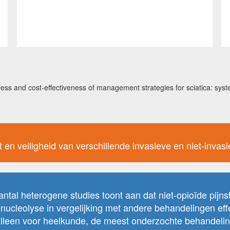
veness and cost-effectiveness of management strategies for sciatica: s
eit en veiligheid van verschillende invasieve en niet-inva
al heterogene studies toont aan dat niet-opioïde pijnstil
cleolyse in vergelijking met andere behandelingen effec
lleen voor heelkunde, de meest onderzochte behandeling, 