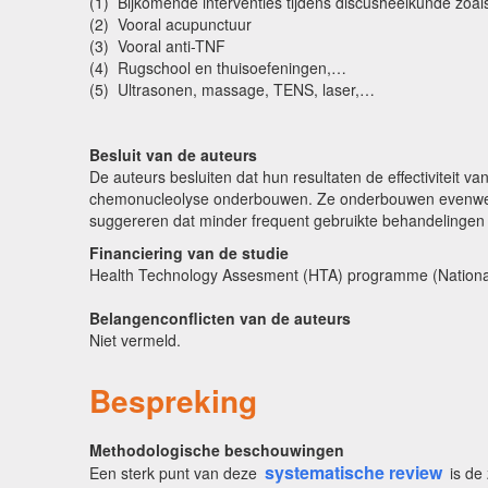
(1) Bijkomende interventies tijdens discusheelkunde zoals
(2) Vooral acupunctuur
(3) Vooral anti-TNF
(4) Rugschool en thuisoefeningen,…
(5) Ultrasonen, massage, TENS, laser,…
Besluit van de auteurs
De auteurs besluiten dat hun resultaten de effectiviteit v
chemonucleolyse onderbouwen. Ze onderbouwen evenwel nie
suggereren dat minder frequent gebruikte behandelingen 
Financiering van de studie
Health Technology Assesment (HTA) programme (National 
Belangenconflicten van de auteurs
Niet vermeld.
Bespreking
Methodologische beschouwingen
systematische review
Een sterk punt van deze
is de 