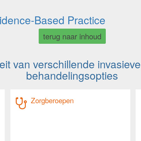
vidence-Based Practice
terug naar inhoud
iteit van verschillende invasiev
behandelingsopties
Zorgberoepen