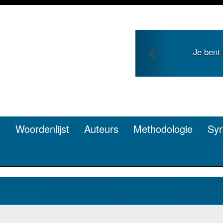
Previous
Je bent jong en zoekt roem met je
pen? Dat kan.
t
Woordenlijst
Auteurs
Methodologie
Sy