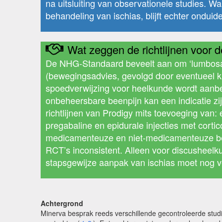
na uitsluiting van observationele studies.
behandeling van ischias, blijft echter ondui
Wat zeggen de richtlijnen voor de
De NHG-Standaard beveelt aan om ‘lumbosac
(bewegingsadvies, gevolgd door eventueel k
spoedverwijzing voor heelkunde wordt aanbe
onbeheersbare beenpijn kan een indicatie zi
richtlijnen van Prodigy mits toevoeging van
pregabaline en epidurale injecties met cort
medicamenteuze en niet-medicamenteuze behan
RCT’s inconsistent. Alleen voor discusheelk
stapsgewijze aanpak van ischias moet nog ve
Achtergrond
Minerva besprak reeds verschillende gecontroleerde studie