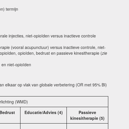
n) termijn
ale injecties, niet-opioïden versus inactieve controle
herapie (vooral acupunctuur) versus inactieve controle, niet-
opioïden, opioïden, bedrust en passieve kinesitherapie (
zie
e en niet-opioïden
 van elkaar op vlak van globale verbetering (OR met 95% BI)
rlichting (WMD)
Bedrust
Educatie/Advies (4)
Passieve
kinesitherapie (5)