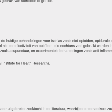
 gebruik van steroïden of greffen.
an de huidige behandelingen voor ischias zoals niet-opioïden, epidurale 
t de effectiviteit van opioïden, die nochtans veel gebruikt worden i
zoals acupunctuur, en experimentele behandelingen zoals anti-inflamma
Institute for Health Research).
zeer uitgebreide zoektocht in de literatuur, waarbij de onderzoekers z