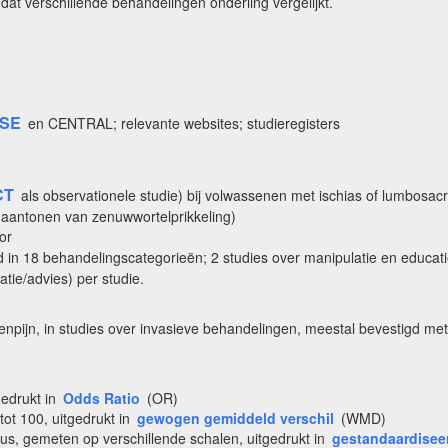
dat verschillende behandelingen onderling vergelijkt.
SE
en CENTRAL; relevante websites; studieregisters
CT
als observationele studie) bij volwassenen met ischias of lumbosacra
 (aantonen van zenuwwortelprikkeling)
or
ld in 18 behandelingscategorieën; 2 studies over manipulatie en educat
tie/advies) per studie.
enpijn, in studies over invasieve behandelingen, meestal bevestigd me
gedrukt in
Odds Ratio
(OR)
tot 100, uitgedrukt in
gewogen gemiddeld verschil
(WMD)
tus, gemeten op verschillende schalen, uitgedrukt in
gestandaardisee