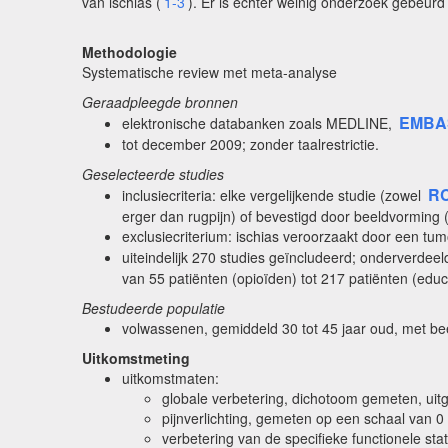
van ischias (
1-3
). Er is echter weinig onderzoek gebeurd 
Methodologie
Systematische review met meta-analyse
Geraadpleegde bronnen
EMBA
elektronische databanken zoals MEDLINE,
tot december 2009; zonder taalrestrictie.
Geselecteerde studies
R
inclusiecriteria: elke vergelijkende studie (zowel
erger dan rugpijn) of bevestigd door beeldvorming
exclusiecriterium: ischias veroorzaakt door een tum
uiteindelijk 270 studies geïncludeerd; onderverdee
van 55 patiënten (opioïden) tot 217 patiënten (educa
Bestudeerde populatie
volwassenen, gemiddeld 30 tot 45 jaar oud, met be
Uitkomstmeting
uitkomstmaten:
globale verbetering, dichotoom gemeten, uit
pijnverlichting, gemeten op een schaal van 0 
verbetering van de specifieke functionele sta