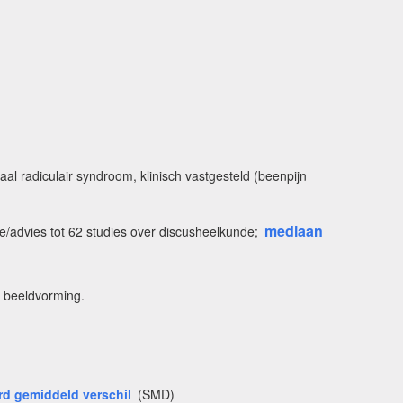
al radiculair syndroom, klinisch vastgesteld (beenpijn
mediaan
ie/advies tot 62 studies over discusheelkunde;
t beeldvorming.
rd gemiddeld verschil
(SMD)