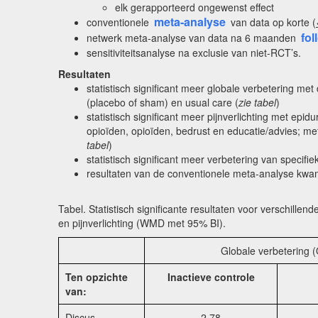
elk gerapporteerd ongewenst effect
meta-analyse
conventionele
van data op korte (
fol
netwerk meta-analyse van data na 6 maanden
sensitiviteitsanalyse na exclusie van niet-RCT’s.
Resultaten
statistisch significant meer globale verbetering met
(placebo of sham) en usual care (
zie tabel
)
statistisch significant meer pijnverlichting met epid
opioïden, opioïden, bedrust en educatie/advies; me
tabel
)
statistisch significant meer verbetering van specif
resultaten van de conventionele meta-analyse kwa
Tabel. Statistisch significante resultaten voor verschille
en pijnverlichting (WMD met 95% BI).
Globale verbetering 
Ten opzichte
Inactieve controle
van:
Discus-
2,78