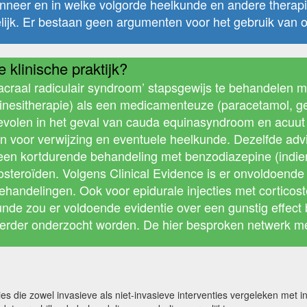
 Wanneer en in welke volgorde heelkunde en andere thera
delijk. Er bestaan geen argumenten voor het gebruik van 
 klinische praktijk?
raal radiculair syndroom’ stapsgewijs te behandelen 
inesitherapie) als een medicamenteuze (paracetamol, g
volen in het geval van cauda equinasyndroom en acuut 
jn voor verwijzing en eventuele heelkunde. Dezelfde ad
: een kortdurende behandeling met benzodiazepine (indien
icosteroïden. Volgens Clinical Evidence is er onvoldoend
delingen. Ook voor epidurale injecties met corticoster
unde zou er voldoende evidentie over een gunstig effect
rder onderzocht worden. De hier besproken netwerk meta
s die zowel invasieve als niet-invasieve interventies vergeleken met in