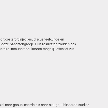
corticosteroïdinjecties, discusheelkunde en
n deze patiëntengroep. Hun resultaten zouden ook
toire immunomodulatoren mogelijk effectief zijn.
owel naar gepubliceerde als naar niet-gepubliceerde studies