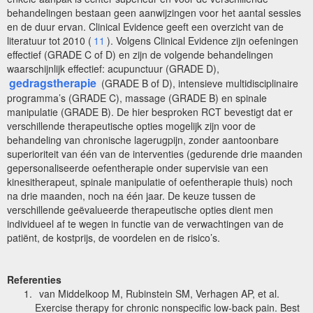
behandelingen bestaan geen aanwijzingen voor het aantal sessies
en de duur ervan. Clinical Evidence geeft een overzicht van de
literatuur tot 2010 (
11
). Volgens Clinical Evidence zijn oefeningen
effectief (GRADE C of D) en zijn de volgende behandelingen
waarschijnlijk effectief: acupunctuur (GRADE D),
gedragstherapie
(GRADE B of D), intensieve multidisciplinaire
programma’s (GRADE C), massage (GRADE B) en spinale
manipulatie (GRADE B). De hier besproken RCT bevestigt dat er
verschillende therapeutische opties mogelijk zijn voor de
behandeling van chronische lagerugpijn, zonder aantoonbare
superioriteit van één van de interventies (gedurende drie maanden
gepersonaliseerde oefentherapie onder supervisie van een
kinesitherapeut, spinale manipulatie of oefentherapie thuis) noch
na drie maanden, noch na één jaar. De keuze tussen de
verschillende geëvalueerde therapeutische opties dient men
individueel af te wegen in functie van de verwachtingen van de
patiënt, de kostprijs, de voordelen en de risico’s.
Referenties
van Middelkoop M, Rubinstein SM, Verhagen AP, et al.
Exercise therapy for chronic nonspecific low-back pain. Best