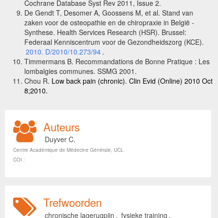
Cochrane Database Syst Rev 2011, Issue 2.
De Gendt T, Desomer A, Goossens M, et al. Stand van
zaken voor de osteopathie en de chiropraxie in België -
Synthese. Health Services Research (HSR). Brussel:
Federaal Kenniscentrum voor de Gezondheidszorg (KCE).
2010. D/2010/10.273/94
.
Timmermans B. Recommandations de Bonne Pratique : Les
lombalgies communes. SSMG 2001.
Chou R.
Low back pain (chronic). Clin Evid (Online) 2010 Oct
8;2010.
Auteurs
Duyver C.
Centre Académique de Médecine Générale, UCL
COI :
Trefwoorden
chronische lagerugpijn
,
fysieke training
,