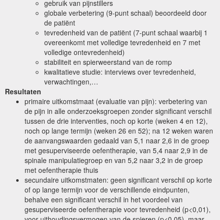
gebruik van pijnstillers
globale verbetering (9-punt schaal) beoordeeld door
de patiënt
tevredenheid van de patiënt (7-punt schaal waarbij 1
overeenkomt met volledige tevredenheid en 7 met
volledige ontevredenheid)
stabiliteit en spierweerstand van de romp
kwalitatieve studie: interviews over tevredenheid,
verwachtingen,…
Resultaten
primaire uitkomstmaat (evaluatie van pijn): verbetering van
de pijn in alle onderzoeksgroepen zonder significant verschil
tussen de drie interventies, noch op korte (weken 4 en 12),
noch op lange termijn (weken 26 en 52); na 12 weken waren
de aanvangswaarden gedaald van 5,1 naar 2,6 in de groep
met gesuperviseerde oefentherapie, van 5,4 naar 2,9 in de
spinale manipulatiegroep en van 5,2 naar 3,2 in de groep
met oefentherapie thuis
secundaire uitkomstmaten: geen significant verschil op korte
of op lange termijn voor de verschillende eindpunten,
behalve een significant verschil in het voordeel van
gesuperviseerde oefentherapie voor tevredenheid (p<0,01),
voor uithoudingsvermogen van de spieren (p<0,05), maar