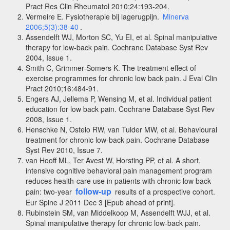
Pract Res Clin Rheumatol 2010;24:193-204.
Vermeire E. Fysiotherapie bij lagerugpijn.
Minerva
2006;5(3):38-40
.
Assendelft WJ, Morton SC, Yu EI, et al. Spinal manipulative
therapy for low-back pain. Cochrane Database Syst Rev
2004, Issue 1.
Smith C, Grimmer-Somers K. The treatment effect of
exercise programmes for chronic low back pain. J Eval Clin
Pract 2010;16:484-91.
Engers AJ, Jellema P, Wensing M, et al. Individual patient
education for low back pain. Cochrane Database Syst Rev
2008, Issue 1.
Henschke N, Ostelo RW, van Tulder MW, et al. Behavioural
treatment for chronic low-back pain. Cochrane Database
Syst Rev 2010, Issue 7.
van Hooff ML, Ter Avest W, Horsting PP, et al. A short,
intensive cognitive behavioral pain management program
reduces health-care use in patients with chronic low back
follow-up
pain: two-year
results of a prospective cohort.
Eur Spine J 2011 Dec 3 [Epub ahead of print].
Rubinstein SM, van Middelkoop M, Assendelft WJJ, et al.
Spinal manipulative therapy for chronic low-back pain.