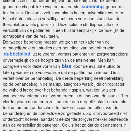
situeert zich bij de rekrutering van de patiënten. De rekrutering
screening
gebeurde via publieke weg en een eerste
gebeurde
telefonisch. De studie zelf vond plaats in een universitair centrum.
Bij patiënten die zich vrijwillig aanbieden voor een studie kan de
therapietrouw iets groter zijn. Deze selecte studiepopulatie die
verschilt van de patiënten in een huisartsenpraktijk, bemoeilijkt de
extrapolatie van de resultaten.
De tweede beperking moeten we zien in het kader van de
onmogelijkheid om studies over het effect van oefentherapie
dubbelblind
uit te voeren, vermits patiënten en zorgverstrekkers
onvermijdelijk op de hoogte zijn van de interventie. Men kan
bias
corrigeren voor deze vorm van
door de evaluatie blind te
laten gebeuren op voorwaarde dat de patiënt aan niemand iets
vertelt over de behandeling. De derde beperking heeft betrekking
op de behandeling in de manipulatiegroep waarbij de chiropracter
de vrijheid kreeg over het behandelingsplan, wat kon wijzigen
wanneer symptomen niet verbeterden in de loop van de studie. Ten
vierde geven de auteurs zelf aan dat een dergelijk studie-opzet niet
toelaat om een onderscheid te maken tussen het effect van de
behandeling en de contextuele zorgeffecten. Zo is bijvoorbeeld niet
onderzocht hoeveel aandacht eenzelfde zorgverstrekker besteedde
aan de verschillende patiënten. Ook is het zo dat de deelnemers in
de gesuperviseerde oefentherapiegroep veel hogere