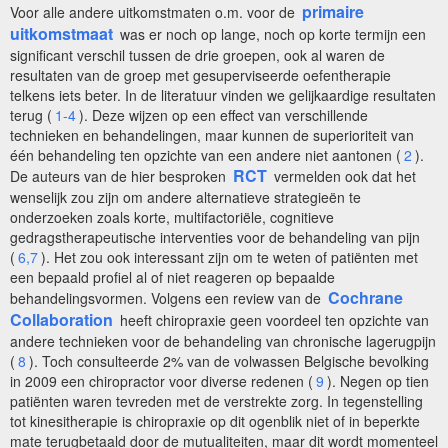
primaire
Voor alle andere uitkomstmaten o.m. voor de
uitkomstmaat
was er noch op lange, noch op korte termijn een
significant verschil tussen de drie groepen, ook al waren de
resultaten van de groep met gesuperviseerde oefentherapie
telkens iets beter. In de literatuur vinden we gelijkaardige resultaten
terug (
1-4
). Deze wijzen op een effect van verschillende
technieken en behandelingen, maar kunnen de superioriteit van
één behandeling ten opzichte van een andere niet aantonen (
2
).
RCT
De auteurs van de hier besproken
vermelden ook dat het
wenselijk zou zijn om andere alternatieve strategieën te
onderzoeken zoals korte, multifactoriële, cognitieve
gedragstherapeutische interventies voor de behandeling van pijn
(
6,7
). Het zou ook interessant zijn om te weten of patiënten met
een bepaald profiel al of niet reageren op bepaalde
Cochrane
behandelingsvormen. Volgens een review van de
Collaboration
heeft chiropraxie geen voordeel ten opzichte van
andere technieken voor de behandeling van chronische lagerugpijn
(
8
). Toch consulteerde 2% van de volwassen Belgische bevolking
in 2009 een chiropractor voor diverse redenen (
9
). Negen op tien
patiënten waren tevreden met de verstrekte zorg. In tegenstelling
tot kinesitherapie is chiropraxie op dit ogenblik niet of in beperkte
mate terugbetaald door de mutualiteiten, maar dit wordt momenteel