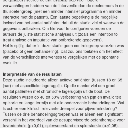
verwachtingen hadden van de interventie dan de deelnemers in de
thuisoefengroep (met een minder intensief programma en minder
interactie met de patient). Een laatste beperking is de mogelijke
invloed van het aantal patiënten dat uit de studie viel of waarvan de
gegevens ontbraken. Om hiervoor te corrigeren voerden de
auteurs de juiste statistische analyses uit (zoals een intention to
treat analyse en imputatie van ontbrekende gegevens).
Het is spijtig dat er in deze studie geen controlegroep voorzien was
(placebo of geen behandeling). Dat zou ons toelaten om het effect
van de verschillende interventies te vergelijken met de spontane
evolutie.
Interpretatie van de resultaten
Deze studie includeerde alleen actieve patiënten (tussen 18 en 65
jaar) met aspecifieke lagerugpijn. Op die manier viel een groot
aantal patiënten met chronische lagerugpijn uit de boot. De
resultaten wijzen op 40 tot 50% verbetering van pijn en invaliditeit
op korte en lange termijn met alle onderzochte behandelingen. Wat
is echter een klinisch relevante drempel voor pijnvermindering?
Tussen de drie behandelingsgroepen was er alleen een significant
verschil in het voordeel van de gesuperviseerde oefentherapie voor
tevredenheid (p<0,01), spierweerstand en spiersterkte (p<0,05).