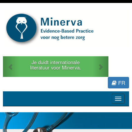
Previous
Next
Je duidt internationale
literatuur voor Minerva.
FR
Toggle
navigat