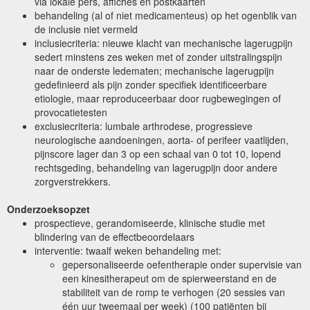
via lokale pers, affiches en postkaarten
behandeling (al of niet medicamenteus) op het ogenblik van
de inclusie niet vermeld
inclusiecriteria: nieuwe klacht van mechanische lagerugpijn
sedert minstens zes weken met of zonder uitstralingspijn
naar de onderste ledematen; mechanische lagerugpijn
gedefinieerd als pijn zonder specifiek identificeerbare
etiologie, maar reproduceerbaar door rugbewegingen of
provocatietesten
exclusiecriteria: lumbale arthrodese, progressieve
neurologische aandoeningen, aorta- of perifeer vaatlijden,
pijnscore lager dan 3 op een schaal van 0 tot 10, lopend
rechtsgeding, behandeling van lagerugpijn door andere
zorgverstrekkers.
Onderzoeksopzet
prospectieve, gerandomiseerde, klinische studie met
blindering van de effectbeoordelaars
interventie: twaalf weken behandeling met:
gepersonaliseerde oefentherapie onder supervisie van
een kinesitherapeut om de spierweerstand en de
stabiliteit van de romp te verhogen (20 sessies van
één uur tweemaal per week) (100 patiënten bij