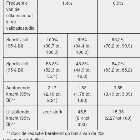
Frequentie
1,4%
0,9%
van de
uitkomstmaat
in de
validatiestudie
Sensitiviteit
100%
99%
95,2%
(95% BI)
(90,7 tot
(94,4 tot
(76,2 tot 99,9)
100,0)
100,0)
Specificiteit
53,8%
45,8%
84,2%
(95% BI)
(52,3 tot
(44,9 tot
(83,2 tot 85,2)
55,4)
46,8)
Aantonende
2,17
1,83
3,55
kracht (95%
(2,10 tot
(1,78 tot
(3,19 tot 3,99)
BI)**
2,24)
1,88)
Uitsluitende
zeer sterk
45,5
15,38
kracht (95%
(6,4 tot
(2,27 tot 100)
BI)**
333)
** door de redactie berekend op basis van de 2x2-
contingentietabellen.