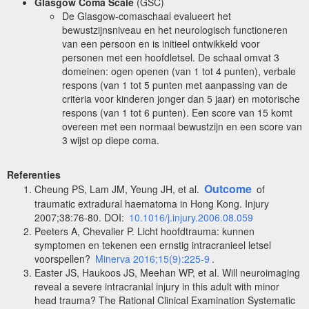
Glasgow Coma Scale
(GSC)
De Glasgow-comaschaal evalueert het
bewustzijnsniveau en het neurologisch functioneren
van een persoon en is initieel ontwikkeld voor
personen met een hoofdletsel. De schaal omvat 3
domeinen: ogen openen (van 1 tot 4 punten), verbale
respons (van 1 tot 5 punten met aanpassing van de
criteria voor kinderen jonger dan 5 jaar) en motorische
respons (van 1 tot 6 punten). Een score van 15 komt
overeen met een normaal bewustzijn en een score van
3 wijst op diepe coma.
Referenties
Outcome
Cheung PS, Lam JM, Yeung JH, et al.
of
traumatic extradural haematoma in Hong Kong. Injury
2007;38:76-80. DOI:
10.1016/j.injury.2006.08.059
Peeters A, Chevalier P. Licht hoofdtrauma: kunnen
symptomen en tekenen een ernstig intracranieel letsel
voorspellen?
Minerva 2016;15(9):225-9
.
Easter JS, Haukoos JS, Meehan WP, et al. Will neuroimaging
reveal a severe intracranial injury in this adult with minor
head trauma? The Rational Clinical Examination Systematic