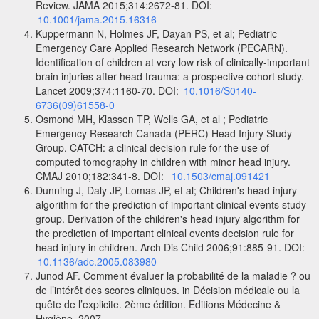
Review. JAMA 2015;314:2672-81. DOI:
10.1001/jama.2015.16316
Kuppermann N, Holmes JF, Dayan PS, et al; Pediatric
Emergency Care Applied Research Network (PECARN).
Identification of children at very low risk of clinically-important
brain injuries after head trauma: a prospective cohort study.
Lancet 2009;374:1160-70. DOI:
10.1016/S0140-
6736(09)61558-0
Osmond MH, Klassen TP, Wells GA, et al ; Pediatric
Emergency Research Canada (PERC) Head Injury Study
Group. CATCH: a clinical decision rule for the use of
computed tomography in children with minor head injury.
CMAJ 2010;182:341-8. DOI:
10.1503/cmaj.091421
Dunning J, Daly JP, Lomas JP, et al; Children's head injury
algorithm for the prediction of important clinical events study
group. Derivation of the children's head injury algorithm for
the prediction of important clinical events decision rule for
head injury in children. Arch Dis Child 2006;91:885-91. DOI:
10.1136/adc.2005.083980
Junod AF. Comment évaluer la probabilité de la maladie ? ou
de l’intérêt des scores cliniques. in Décision médicale ou la
quête de l’explicite. 2ème édition. Editions Médecine &
Hygiène, 2007.