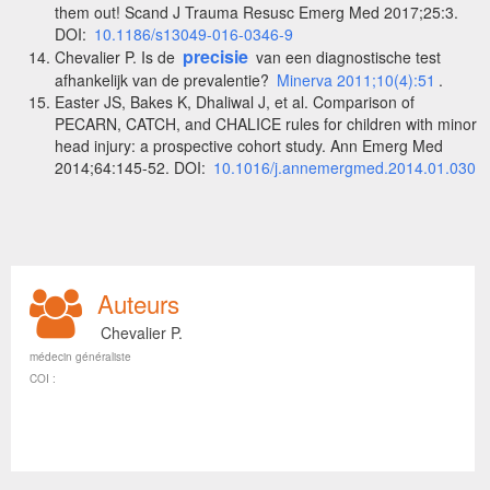
them out! Scand J Trauma Resusc Emerg Med 2017;25:3.
DOI:
10.1186/s13049-016-0346-9
precisie
Chevalier P. Is de
van een diagnostische test
afhankelijk van de prevalentie?
Minerva 2011;10(4):51
.
Easter JS, Bakes K, Dhaliwal J, et al. Comparison of
PECARN, CATCH, and CHALICE rules for children with minor
head injury: a prospective cohort study. Ann Emerg Med
2014;64:145-52. DOI:
10.1016/j.annemergmed.2014.01.030
Auteurs
Chevalier P.
médecin généraliste
COI :