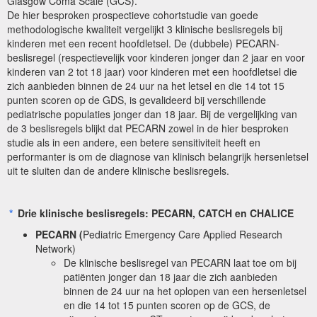
Glasgow Coma Scale (GCS).
De hier besproken prospectieve cohortstudie van goede
methodologische kwaliteit vergelijkt 3 klinische beslisregels bij
kinderen met een recent hoofd
letsel
. De (dubbele) PECARN-
beslisregel (respectievelijk voor kinderen jonger dan 2 jaar en voor
kinderen van 2 tot 18 jaar) voor kinderen met een hoofdletsel die
zich aanbieden binnen de 24 uur na het letsel en die 14 tot 15
punten scoren op de GDS, is gevalideerd bij verschillende
pediatrische populaties jonger dan 18 jaar. Bij de vergelijking van
de 3 beslisregels blijkt dat PECARN zowel in de hier besproken
studie als in een andere, een betere sensitiviteit heeft en
performanter is om de diagnose van klinisch belangrijk hersenletsel
uit te sluiten dan de andere klinische beslisregels.
*
Drie klinische beslisregels: PECARN, CATCH en CHALICE
PECARN (
Pediatric Emergency Care Applied Research
Network)
De klinische beslisregel van PECARN laat toe om bij
patiënten jonger dan 18 jaar die zich aanbieden
binnen de 24 uur na het oplopen van een hersenletsel
en die 14 tot 15 punten scoren op de GCS, de