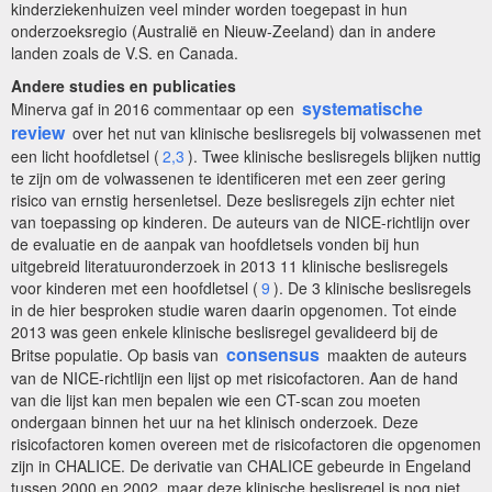
kinderziekenhuizen veel minder worden toegepast in hun
onderzoeksregio (Australië en Nieuw-Zeeland) dan in andere
landen zoals de V.S. en Canada.
Andere studies en publicaties
systematische
Minerva gaf in 2016 commentaar op een
review
over het nut van klinische beslisregels bij volwassenen met
een licht hoofdletsel (
2,3
). Twee klinische beslisregels blijken nuttig
te zijn om de volwassenen te identificeren met een zeer gering
risico van ernstig hersenletsel. Deze beslisregels zijn echter niet
van toepassing op kinderen. De auteurs van de NICE-richtlijn over
de evaluatie en de aanpak van hoofdletsels vonden bij hun
uitgebreid literatuuronderzoek in 2013 11 klinische beslisregels
voor kinderen met een hoofdletsel (
9
). De 3 klinische beslisregels
in de hier besproken studie waren daarin opgenomen. Tot einde
2013 was geen enkele klinische beslisregel gevalideerd bij de
consensus
Britse populatie. Op basis van
maakten de auteurs
van de NICE-richtlijn een lijst op met risicofactoren. Aan de hand
van die lijst kan men bepalen wie een CT-scan zou moeten
ondergaan binnen het uur na het klinisch onderzoek. Deze
risicofactoren komen overeen met de risicofactoren die opgenomen
zijn in CHALICE. De derivatie van CHALICE gebeurde in Engeland
tussen 2000 en 2002, maar deze klinische beslisregel is nog niet