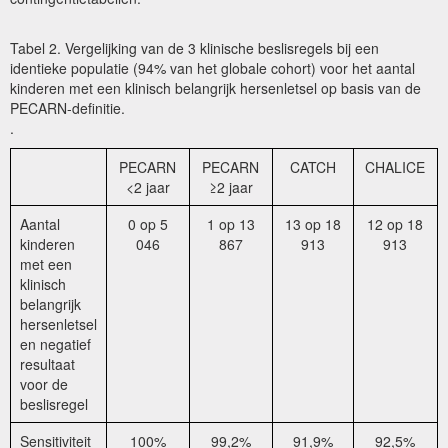
Tabel 2. Vergelijking van de 3 klinische beslisregels bij een
identieke populatie (94% van het globale cohort) voor het aantal
kinderen met een klinisch belangrijk hersenletsel op basis van de
PECARN-definitie.
.
PECARN
PECARN
CATCH
CHALICE
<2 jaar
≥2 jaar
Aantal
0 op 5
1 op 13
13 op 18
12 op 18
kinderen
046
867
913
913
met een
klinisch
belangrijk
hersenletsel
en negatief
resultaat
voor de
beslisregel
Sensitiviteit
100%
99,2%
91,9%
92,5%