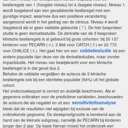
beslisregels van 1 (hoogste niveau) tot 4 (laagste niveau). Niveau 1
wordt toegekend aan een gevalideerde beslisregel met een
gunstige impact, waarmee dus een positieve verandering
aangetoond wordt in het gedrag van de clinicus. Niveau 4 wordt
toegekend als er geen validatie gebeurde (
7
). De hier besproken
studie is geen derivatiestudie. De derivatie van de 3 besproken
klinische beslisregels is al gebeurd bij grote cohorten: bij 20 137
kinderen voor PECARN (
4
), 3 866 voor CATCH (
5
) en 22 772
validatiestudie
voor CHALICE (
6
). Het gaat hier om een
bij een
andere populatie dan deze van de derivatiestudies, maar zonder
impactstudie. Het niveau van bewijskracht voor een klinische
beslisregel is in dat geval dus 2.
Behalve de validatie vergelijken de auteurs de 3 klinische
beslisregels ook bij een identieke populatie (94%) uit het globale
cohort.
Het onderzoeksopzet is correct en duidelijk beschreven. Als er
gegevens ontbraken voor de predictieve variabelen, beschouwden
sensitiviteitsanalyse
de auteurs die als negatief en uit een
bleek dat de resultaten niet wijzigden bij exclusie van de
ontbrekende gegevens. De steekproefgrootte is berekend aan de
hand van de kleinste subgroep, namelijk de PECARN bij kinderen
jonger dan 2 jaar. Op basis hiervan moest het onderzoek een