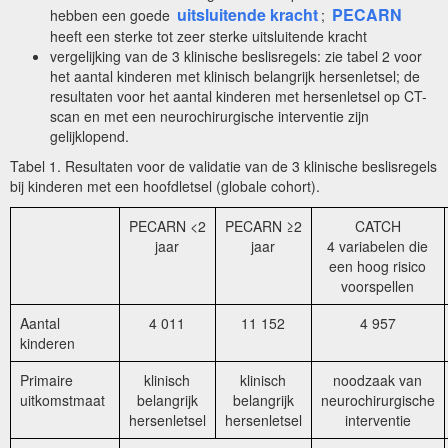
uitsluitende kracht
PECARN
hebben een goede
;
heeft een sterke tot zeer sterke uitsluitende kracht
vergelijking van de 3 klinische beslisregels: zie tabel 2 voor
het aantal kinderen met klinisch belangrijk hersenletsel; de
resultaten voor het aantal kinderen met hersenletsel op CT-
scan en met een neurochirurgische interventie zijn
gelijklopend.
Tabel 1. Resultaten voor de validatie van de 3 klinische beslisregels
bij kinderen met een hoofdletsel (globale cohort).
PECARN <2
PECARN ≥2
CATCH
jaar
jaar
4 variabelen die
een hoog risico
voorspellen
Aantal
4 011
11 152
4 957
kinderen
Primaire
klinisch
klinisch
noodzaak van
uitkomstmaat
belangrijk
belangrijk
neurochirurgische
hersenletsel
hersenletsel
interventie