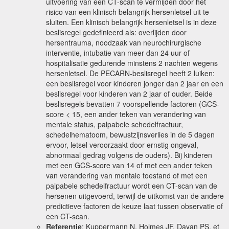
uitvoering van een CT-scan te vermijden door het
risico van een klinisch belangrijk hersenletsel uit te
sluiten. Een klinisch belangrijk hersenletsel is in deze
beslisregel gedefinieerd als: overlijden door
hersentrauma, noodzaak van neurochirurgische
interventie, intubatie van meer dan 24 uur of
hospitalisatie gedurende minstens 2 nachten wegens
hersenletsel. De PECARN-beslisregel heeft 2 luiken:
een beslisregel voor kinderen jonger dan 2 jaar en een
beslisregel voor kinderen van 2 jaar of ouder. Beide
beslisregels bevatten 7 voorspellende factoren (GCS-
score < 15, een ander teken van verandering van
mentale status, palpabele schedelfractuur,
schedelhematoom, bewustzijnsverlies in de 5 dagen
ervoor, letsel veroorzaakt door ernstig ongeval,
abnormaal gedrag volgens de ouders). Bij kinderen
met een GCS-score van 14 of met een ander teken
van verandering van mentale toestand of met een
palpabele schedelfractuur wordt een CT-scan van de
hersenen uitgevoerd, terwijl de uitkomst van de andere
predictieve factoren de keuze laat tussen observatie of
een CT-scan.
Referentie
: Kuppermann N, Holmes JF, Dayan PS, et