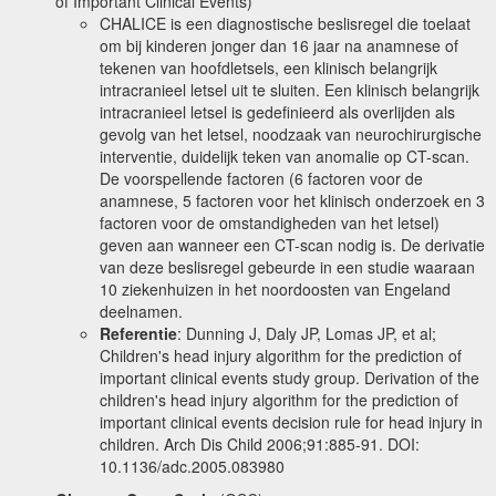
of Important Clinical Events)
CHALICE is een diagnostische beslisregel die toelaat
om bij kinderen jonger dan 16 jaar na anamnese of
tekenen van hoofdletsels, een klinisch belangrijk
intracranieel letsel uit te sluiten. Een klinisch belangrijk
intracranieel letsel is gedefinieerd als overlijden als
gevolg van het letsel, noodzaak van neurochirurgische
interventie, duidelijk teken van anomalie op CT-scan.
De voorspellende factoren (6 factoren voor de
anamnese, 5 factoren voor het klinisch onderzoek en 3
factoren voor de omstandigheden van het letsel)
geven aan wanneer een CT-scan nodig is. De derivatie
van deze beslisregel gebeurde in een studie waaraan
10 ziekenhuizen in het noordoosten van Engeland
deelnamen.
Referentie
: Dunning J, Daly JP, Lomas JP, et al;
Children's head injury algorithm for the prediction of
important clinical events study group. Derivation of the
children's head injury algorithm for the prediction of
important clinical events decision rule for head injury in
children. Arch Dis Child 2006;91:885-91. DOI:
10.1136/adc.2005.083980