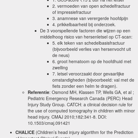
2. vermoeden van open schedelfractuur
of impressiefractuur
3. anamnese van verergerde hoofdpijn
4. prikkelbaarheid bij onderzoek.
De 3 voorspellende factoren die wijzen op een
middelhoog risico van hersenletsel op CT-scan:
5. elk teken van schedelbasisfractuur
(bijvoorbeeld verlies van hersenvocht uit
de neus)
6. groot hematoom op de hoofdhuid met
zwelling
7. letsel veroorzaakt door gevaarlijke
omstandigheden (bijvoorbeeld: val met de
fiets zonder een helm te dragen).
Referentie
:
Osmond MH, Klassen TP, Wells GA, et al ;
Pediatric Emergency Research Canada (PERC) Head
Injury Study Group. CATCH: a clinical decision rule for
the use of computed tomography in children with minor
head injury. CMAJ 2010;182:341-8. DOI:
10.1503/cmaj.091421
CHALICE
(Children’s head injury algorithm for the Prediction