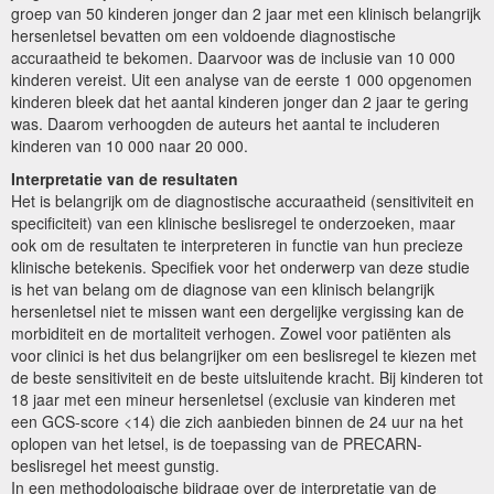
groep van 50 kinderen jonger dan 2 jaar met een klinisch belangrijk
hersenletsel bevatten om een voldoende diagnostische
accuraatheid te bekomen. Daarvoor was de inclusie van 10 000
kinderen vereist. Uit een analyse van de eerste 1 000 opgenomen
kinderen bleek dat het aantal kinderen jonger dan 2 jaar te gering
was. Daarom verhoogden de auteurs het aantal te includeren
kinderen van 10 000 naar 20 000.
Interpretatie van de resultaten
Het is belangrijk om de diagnostische accuraatheid (sensitiviteit en
specificiteit) van een klinische beslisregel te onderzoeken, maar
ook om de resultaten te interpreteren in functie van hun precieze
klinische betekenis. Specifiek voor het onderwerp van deze studie
is het van belang om de diagnose van een klinisch belangrijk
hersenletsel niet te missen want een dergelijke vergissing kan de
morbiditeit en de mortaliteit verhogen. Zowel voor patiënten als
voor clinici is het dus belangrijker om een beslisregel te kiezen met
de beste sensitiviteit en de beste uitsluitende kracht. Bij kinderen tot
18 jaar met een mineur hersenletsel (exclusie van kinderen met
een GCS-score <14) die zich aanbieden binnen de 24 uur na het
oplopen van het letsel, is de toepassing van de PRECARN-
beslisregel het meest gunstig.
In een methodologische bijdrage over de interpretatie van de