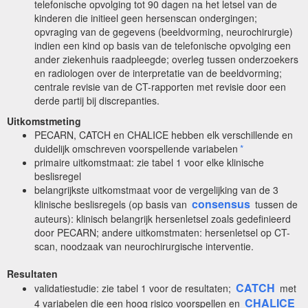
telefonische opvolging tot 90 dagen na het letsel van de
kinderen die initieel geen hersenscan ondergingen;
opvraging van de gegevens (beeldvorming, neurochirurgie)
indien een kind op basis van de telefonische opvolging een
ander ziekenhuis raadpleegde; overleg tussen onderzoekers
en radiologen over de interpretatie van de beeldvorming;
centrale revisie van de CT-rapporten met revisie door een
derde partij bij discrepanties.
Uitkomstmeting
PECARN, CATCH en CHALICE hebben elk verschillende en
duidelijk omschreven voorspellende variabelen
*
primaire uitkomstmaat: zie tabel 1 voor elke klinische
beslisregel
belangrijkste uitkomstmaat voor de vergelijking van de 3
consensus
klinische beslisregels (op basis van
tussen de
auteurs): klinisch belangrijk hersenletsel zoals gedefinieerd
door PECARN; andere uitkomstmaten: hersenletsel op CT-
scan, noodzaak van neurochirurgische interventie.
Resultaten
CATCH
validatiestudie: zie tabel 1 voor de resultaten;
met
CHALICE
4 variabelen die een hoog risico voorspellen en