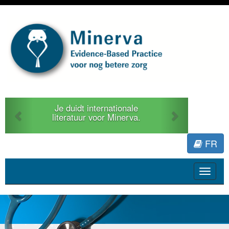
Previous
Next
Je duidt internationale
literatuur voor Minerva.
FR
Toggle
navigat