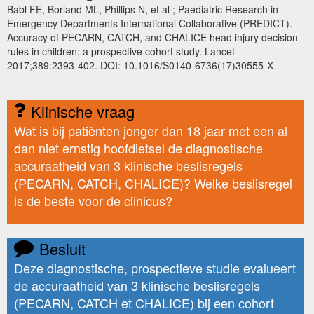
Babl FE, Borland ML, Phillips N, et al ; Paediatric Research in
Emergency Departments International Collaborative (PREDICT).
Accuracy of PECARN, CATCH, and CHALICE head injury decision
rules in children: a prospective cohort study. Lancet
2017;389:2393-402. DOI: 10.1016/S0140-6736(17)30555-X
Klinische vraag
Wat is bij patiënten jonger dan 18 jaar met een al
dan niet ernstig hoofdletsel de diagnostische
accuraatheid van 3 klinische beslisregels
(PECARN, CATCH, CHALICE)? Welke beslisregel
is de beste voor de clinicus?
Besluit
Deze diagnostische, prospectieve studie evalueert
de accuraatheid van 3 klinische beslisregels
(PECARN, CATCH et CHALICE) bij een cohort