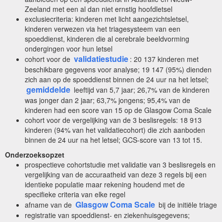
Zeeland met een al dan niet ernstig hoofdletsel
exclusiecriteria: kinderen met licht aangezichtsletsel,
kinderen verwezen via het triagesysteem van een
spoeddienst, kinderen die al cerebrale beeldvorming
ondergingen voor hun letsel
validatiestudie
cohort voor de
: 20 137 kinderen met
beschikbare gegevens voor analyse; 19 147 (95%) dienden
zich aan op de spoeddienst binnen de 24 uur na het letsel;
gemiddelde
leeftijd van 5,7 jaar; 26,7% van de kinderen
was jonger dan 2 jaar; 63,7% jongens; 95,4% van de
kinderen had een score van 15 op de Glasgow Coma Scale
cohort voor de vergelijking van de 3 beslisregels: 18 913
kinderen (94% van het validatiecohort) die zich aanboden
binnen de 24 uur na het letsel; GCS-score van 13 tot 15.
Onderzoeksopzet
prospectieve cohortstudie met validatie van 3 beslisregels en
vergelijking van de accuraatheid van deze 3 regels bij een
identieke populatie maar rekening houdend met de
specifieke criteria van elke regel
Glasgow Coma Scale
afname van de
bij de initiële triage
registratie van spoeddienst- en ziekenhuisgegevens;