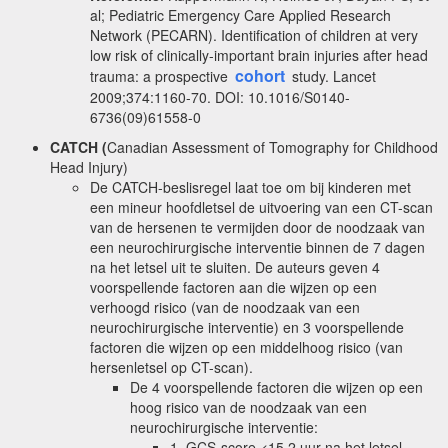
al; Pediatric Emergency Care Applied Research
Network (PECARN). Identification of children at very
low risk of clinically-important brain injuries after head
cohort
trauma: a prospective
study. Lancet
2009;374:1160-70. DOI: 10.1016/S0140-
6736(09)61558-0
CATCH (
Canadian Assessment of Tomography for Childhood
Head Injury)
De CATCH-beslisregel laat toe om bij kinderen met
een mineur hoofdletsel de uitvoering van een CT-scan
van de hersenen te vermijden door de noodzaak van
een neurochirurgische interventie binnen de 7 dagen
na het letsel uit te sluiten. De auteurs geven 4
voorspellende factoren aan die wijzen op een
verhoogd risico (van de noodzaak van een
neurochirurgische interventie) en 3 voorspellende
factoren die wijzen op een middelhoog risico (van
hersenletsel op CT-scan).
De 4 voorspellende factoren die wijzen op een
hoog risico van de noodzaak van een
neurochirurgische interventie:
1. GCS-score <15 2 uur na het letsel