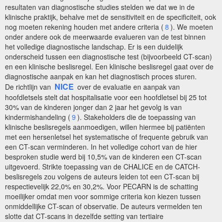
resultaten van diagnostische studies stelden we dat we in de
klinische praktijk, behalve met de sensitiviteit en de specificiteit, ook
nog moeten rekening houden met andere criteria (
8
). We moeten
onder andere ook de meerwaarde evalueren van de test binnen
het volledige diagnostische landschap. Er is een duidelijk
onderscheid tussen een diagnostische test (bijvoorbeeld CT-scan)
en een klinische beslisregel. Een klinische beslisregel gaat over de
diagnostische aanpak en kan het diagnostisch proces sturen.
NICE
De richtlijn van
over de evaluatie en aanpak van
hoofdletsels stelt dat hospitalisatie voor een hoofdletsel bij 25 tot
30% van de kinderen jonger dan 2 jaar het gevolg is van
kindermishandeling (
9
). Stakeholders die de toepassing van
klinische beslisregels aanmoedigen, willen hiermee bij patiënten
met een hersenletsel het systematische of frequente gebruik van
een CT-scan verminderen. In het volledige cohort van de hier
besproken studie werd bij 10,5% van de kinderen een CT-scan
uitgevoerd. Strikte toepassing van de CHALICE en de CATCH-
beslisregels zou volgens de auteurs leiden tot een CT-scan bij
respectievelijk 22,0% en 30,2%. Voor PECARN is de schatting
moeilijker omdat men voor sommige criteria kon kiezen tussen
onmiddellijke CT-scan of observatie. De auteurs vermelden ten
slotte dat CT-scans in dezelfde setting van tertiaire