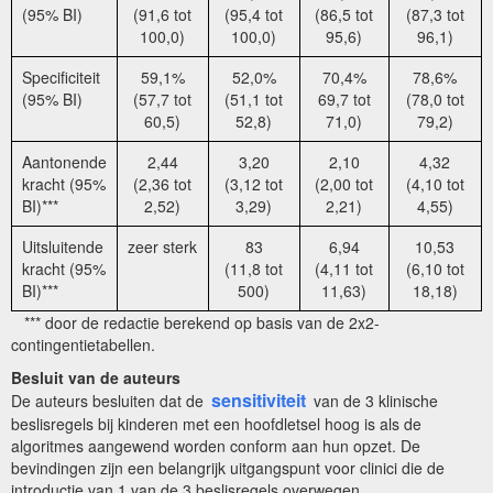
(95% BI)
(91,6 tot
(95,4 tot
(86,5 tot
(87,3 tot
100,0)
100,0)
95,6)
96,1)
Specificiteit
59,1%
52,0%
70,4%
78,6%
(95% BI)
(57,7 tot
(51,1 tot
69,7 tot
(78,0 tot
60,5)
52,8)
71,0)
79,2)
Aantonende
2,44
3,20
2,10
4,32
kracht (95%
(2,36 tot
(3,12 tot
(2,00 tot
(4,10 tot
BI)***
2,52)
3,29)
2,21)
4,55)
Uitsluitende
zeer sterk
83
6,94
10,53
kracht (95%
(11,8 tot
(4,11 tot
(6,10 tot
BI)***
500)
11,63)
18,18)
*** door de redactie berekend op basis van de 2x2-
contingentietabellen.
Besluit van de auteurs
sensitiviteit
De auteurs besluiten dat de
van de 3 klinische
beslisregels bij kinderen met een hoofdletsel hoog is als de
algoritmes aangewend worden conform aan hun opzet. De
bevindingen zijn een belangrijk uitgangspunt voor clinici die de
introductie van 1 van de 3 beslisregels overwegen.