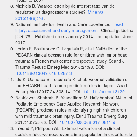
Michiels B. Waarop letten bij de interpretatie van de
resultaten uit diagnostische studies?
Minerva
2015;14(6):76
.
National Institute for Health and Care Excellence.
Head
injury: assessment and early management
. Clinical guideline
[CG176]. Published date: January 2014. Last updated: June
2017.
Lorton F, Poullaouec C, Legallais E, et al. Validation of the
PECARN clinical decision rule for children with minor head
trauma: a French multicenter prospective study.
Scand J
Trauma Resusc Emerg Med
2016;24:98. DOI:
10.1186/s13049-016-0287-3
Ide K, Uematsu S, Tetsuhara K, et al.
External validation of
the PECARN head trauma prediction rules in Japan.
Acad
Emerg Med 2017;24:308-14. DOI:
10.1111/acem.13129
Nakhjavan-Shahraki B, Yousefifard M, Hajighanbari MJ, et al.
Pediatric Emergency Care Applied Research Network
(PECARN) prediction rules in identifying high risk children
with mild traumatic brain injury.
Eur J Trauma Emerg Surg
2017;43:755-62. DOI:
10.1007/s00068-017-0811-9
Freund Y, Philippon AL. External validation of a clinical
decision rule: we need events in a population in order to rule