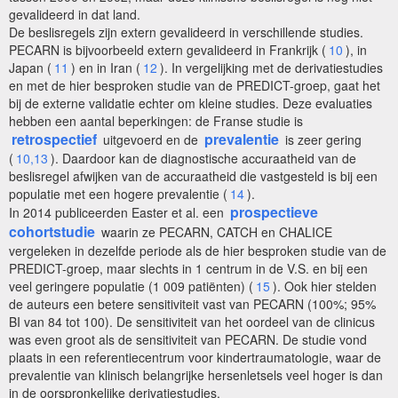
gevalideerd in dat land.
De beslisregels zijn extern gevalideerd in verschillende studies.
PECARN is bijvoorbeeld extern gevalideerd in Frankrijk (
10
), in
Japan (
11
) en in Iran (
12
). In vergelijking met de derivatiestudies
en met de hier besproken studie van de PREDICT-groep, gaat het
bij de externe validatie echter om kleine studies. Deze evaluaties
hebben een aantal beperkingen: de Franse studie is
retrospectief
prevalentie
uitgevoerd en de
is zeer gering
(
10,13
). Daardoor kan de diagnostische accuraatheid van de
beslisregel afwijken van de accuraatheid die vastgesteld is bij een
populatie met een hogere prevalentie (
14
).
prospectieve
In 2014 publiceerden Easter et al. een
cohortstudie
waarin ze PECARN, CATCH en CHALICE
vergeleken in dezelfde periode als de hier besproken studie van de
PREDICT-groep, maar slechts in 1 centrum in de V.S. en bij een
veel geringere populatie (1 009 patiënten) (
15
). Ook hier stelden
de auteurs een betere sensitiviteit vast van PECARN (100%; 95%
BI van 84 tot 100). De sensitiviteit van het oordeel van de clinicus
was even groot als de sensitiviteit van PECARN. De studie vond
plaats in een referentiecentrum voor kindertraumatologie, waar de
prevalentie van klinisch belangrijke hersenletsels veel hoger is dan
in de oorspronkelijke derivatiestudies.