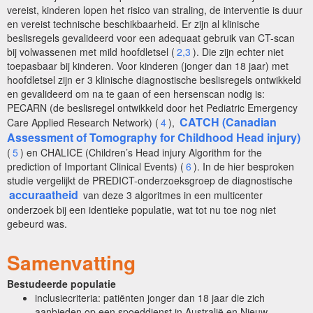
vereist, kinderen lopen het risico van straling, de interventie is duur
en vereist technische beschikbaarheid. Er zijn al klinische
beslisregels gevalideerd voor een adequaat gebruik van CT-scan
bij volwassenen met mild hoofdletsel (
2,3
). Die zijn echter niet
toepasbaar bij kinderen. Voor kinderen (jonger dan 18 jaar) met
hoofdletsel zijn er 3 klinische diagnostische beslisregels ontwikkeld
en gevalideerd om na te gaan of een hersenscan nodig is:
PECARN (de beslisregel ontwikkeld door het Pediatric Emergency
CATCH (Canadian
Care Applied Research Network) (
4
),
Assessment of Tomography for Childhood Head injury)
(
5
) en CHALICE (Children’s Head injury Algorithm for the
prediction of Important Clinical Events) (
6
). In de hier besproken
studie vergelijkt de PREDICT-onderzoeksgroep de diagnostische
accuraatheid
van deze 3 algoritmes in een multicenter
onderzoek bij een identieke populatie, wat tot nu toe nog niet
gebeurd was.
Samenvatting
Bestudeerde populatie
inclusiecriteria: patiënten jonger dan 18 jaar die zich
aanbieden op een spoeddienst in Australië en Nieuw-