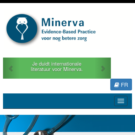
Previous
Next
Je duidt internationale
literatuur voor Minerva.
FR
Toggle
navigat