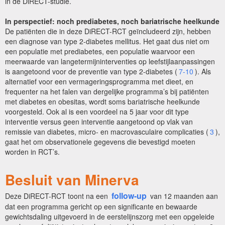
in de DiRECT-studie.
In perspectief: noch prediabetes, noch bariatrische heelkunde
De patiënten die in deze DiRECT-RCT geïncludeerd zijn, hebben
een diagnose van type 2-diabetes mellitus. Het gaat dus niet om
een populatie met prediabetes, een populatie waarvoor een
meerwaarde van langetermijninterventies op leefstijlaanpassingen
is aangetoond voor de preventie van type 2-diabetes (
7-10
). Als
alternatief voor een vermageringsprogramma met dieet, en
frequenter na het falen van dergelijke programma’s bij patiënten
met diabetes en obesitas, wordt soms bariatrische heelkunde
voorgesteld. Ook al is een voordeel na 5 jaar voor dit type
interventie versus geen interventie aangetoond op vlak van
remissie van diabetes, micro- en macrovasculaire complicaties (
3
),
gaat het om observationele gegevens die bevestigd moeten
worden in RCT’s.
Besluit van Minerva
follow-up
Deze DiRECT-RCT toont na een
van 12 maanden aan
dat een programma gericht op een significante en bewaarde
gewichtsdaling uitgevoerd in de eerstelijnszorg met een opgeleide