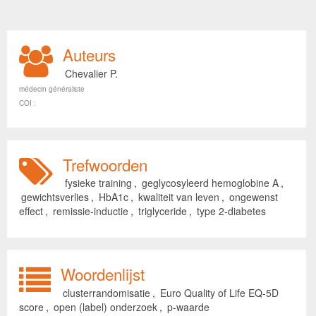
Auteurs
Chevalier P.
médecin généraliste
COI :
Trefwoorden
fysieke training
,
geglycosyleerd hemoglobine A
,
gewichtsverlies
,
HbA1c
,
kwaliteit van leven
,
ongewenst
effect
,
remissie-inductie
,
triglyceride
,
type 2-diabetes
Woordenlijst
clusterrandomisatie
,
Euro Quality of Life EQ-5D
score
,
open (label) onderzoek
,
p-waarde