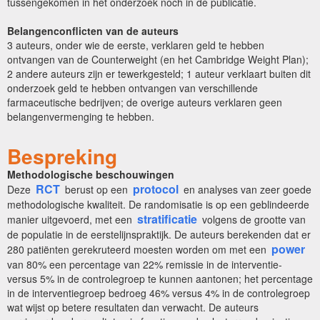
tussengekomen in het onderzoek noch in de publicatie.
Belangenconflicten van de auteurs
3 auteurs, onder wie de eerste, verklaren geld te hebben
ontvangen van de Counterweight (en het Cambridge Weight Plan);
2 andere auteurs zijn er tewerkgesteld; 1 auteur verklaart buiten dit
onderzoek geld te hebben ontvangen van verschillende
farmaceutische bedrijven; de overige auteurs verklaren geen
belangenvermenging te hebben.
Bespreking
Methodologische beschouwingen
RCT
protocol
Deze
berust op een
en analyses van zeer goede
methodologische kwaliteit. De randomisatie is op een geblindeerde
stratificatie
manier uitgevoerd, met een
volgens de grootte van
de populatie in de eerstelijnspraktijk. De auteurs berekenden dat er
power
280 patiënten gerekruteerd moesten worden om met een
van 80% een percentage van 22% remissie in de interventie-
versus 5% in de controlegroep te kunnen aantonen; het percentage
in de interventiegroep bedroeg 46% versus 4% in de controlegroep
wat wijst op betere resultaten dan verwacht. De auteurs