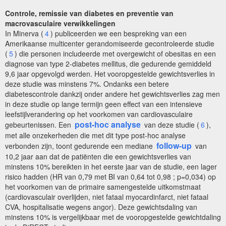
Controle, remissie van diabetes en preventie van
macrovasculaire verwikkelingen
In Minerva (
4
) publiceerden we een bespreking van een
Amerikaanse multicenter gerandomiseerde gecontroleerde studie
(
5
) die personen includeerde met overgewicht of obesitas en een
diagnose van type 2-diabetes mellitus, die gedurende gemiddeld
9,6 jaar opgevolgd werden. Het vooropgestelde gewichtsverlies in
deze studie was minstens 7%. Ondanks een betere
diabetescontrole dankzij onder andere het gewichtsverlies zag men
in deze studie op lange termijn geen effect van een intensieve
leefstijlverandering op het voorkomen van cardiovasculaire
post-hoc analyse
gebeurtenissen. Een
van deze studie (
6
),
met alle onzekerheden die met dit type post-hoc analyse
follow-up
verbonden zijn, toont gedurende een mediane
van
10,2 jaar aan dat de patiënten die een gewichtsverlies van
minstens 10% bereikten in het eerste jaar van de studie, een lager
risico hadden (HR van 0,79 met BI van 0,64 tot 0,98 ; p=0,034) op
het voorkomen van de primaire samengestelde uitkomstmaat
(cardiovasculair overlijden, niet fataal myocardinfarct, niet fataal
CVA, hospitalisatie wegens angor). Deze gewichtsdaling van
minstens 10% is vergelijkbaar met de vooropgestelde gewichtdaling