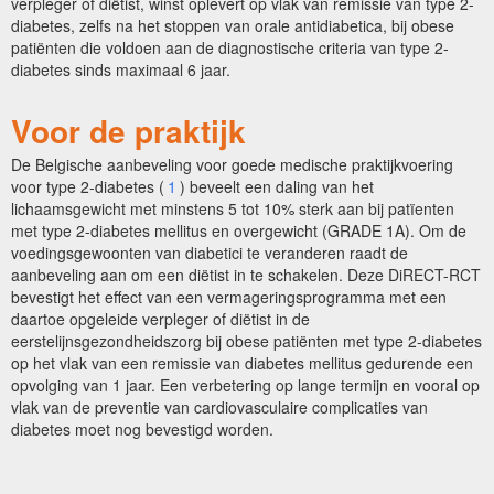
verpleger of diëtist, winst oplevert op vlak van remissie van type 2-
diabetes, zelfs na het stoppen van orale antidiabetica, bij obese
patiënten die voldoen aan de diagnostische criteria van type 2-
diabetes sinds maximaal 6 jaar.
Voor de praktijk
De Belgische aanbeveling voor goede medische praktijkvoering
voor type 2-diabetes (
1
) beveelt een daling van het
lichaamsgewicht met minstens 5 tot 10% sterk aan bij patïenten
met type 2-diabetes mellitus en overgewicht
(GRADE 1A). Om de
voedingsgewoonten van diabetici te veranderen raadt de
aanbeveling aan om een diëtist in te schakelen. Deze DiRECT-RCT
bevestigt het effect van een vermageringsprogramma met een
daartoe opgeleide verpleger of diëtist in de
eerstelijnsgezondheidszorg bij obese patiënten met type 2-diabetes
op het vlak van een remissie van diabetes mellitus gedurende een
opvolging van 1 jaar. Een verbetering op lange termijn en vooral op
vlak van de preventie van cardiovasculaire complicaties van
diabetes moet nog bevestigd worden.