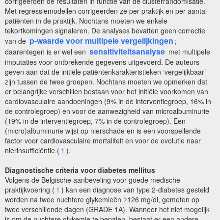
corrigeerden de resultaten in functie van de clusterrandomisatie.
Met regressiemodellen corrigeerden ze per praktijk en per aantal
patiënten in de praktijk. Nochtans moeten we enkele
tekortkomingen signaleren. De analyses bevatten geen correctie
p-waarde voor multipele vergelijkingen
van de
;
sensitiviteitsanalyse
daarentegen is er wel een
met multipele
imputaties voor ontbrekende gegevens uitgevoerd. De auteurs
geven aan dat de initiële patiëntenkarakteristieken ‘vergelijkbaar’
zijn tussen de twee groepen. Nochtans moeten we opmerken dat
er belangrijke verschillen bestaan voor het initiële voorkomen van
cardiovasculaire aandoeningen
(9% in de interventiegroep, 16% in
de controlegroep) en voor de aanwezigheid van microalbuminurie
(19% in de interventiegroep, 7% in de controlegroep). Een
(micro)albuminurie wijst op nierschade en is een voorspellende
factor voor cardiovasculaire mortaliteit en voor de evolutie naar
nierinsufficiëntie (
1
).
Diagnostische criteria voor diabetes mellitus
Volgens de Belgische aanbeveling voor goede medische
praktijkvoering (
1
) kan een diagnose van type 2-diabetes gesteld
worden na twee nuchtere glykemieën ≥126 mg/dl, gemeten op
twee verschillende dagen (GRADE 1A). Wanneer het niet mogelijk
is om de nuchtere glykemie te bepalen, bestaat er een andere