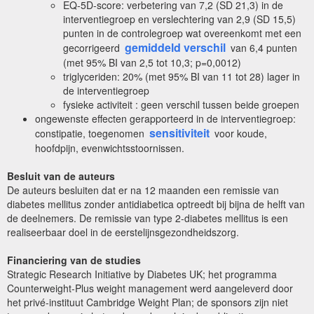
EQ-5D-score: verbetering van 7,2 (SD 21,3) in de
interventiegroep en verslechtering van 2,9 (SD 15,5)
punten in de controlegroep wat overeenkomt met een
gemiddeld verschil
gecorrigeerd
van 6,4 punten
(met 95% BI van 2,5 tot 10,3; p=0,0012)
triglyceriden: 20% (met 95% BI van 11 tot 28) lager in
de interventiegroep
fysieke activiteit : geen verschil tussen beide groepen
ongewenste effecten gerapporteerd in de interventiegroep:
sensitiviteit
constipatie, toegenomen
voor koude,
hoofdpijn, evenwichtsstoornissen.
Besluit van de auteurs
De auteurs besluiten dat er na 12 maanden een remissie van
diabetes mellitus zonder antidiabetica optreedt bij bijna de helft van
de deelnemers. De remissie van type 2-diabetes mellitus is een
realiseerbaar doel in de eerstelijnsgezondheidszorg.
Financiering van de studies
Strategic Research Initiative by Diabetes UK; het programma
Counterweight-Plus weight management werd aangeleverd door
het privé-instituut Cambridge Weight Plan; de sponsors zijn niet