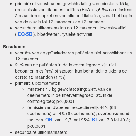
primaire uitkomstmaten: gewichtsdaling van minstens 15 kg
en remissie van diabetes mellitus (HbA1c <6,5% na minstens
2 maanden stopzetten van alle antidiabetica, vanaf het begin
van de studie tot 12 maanden) op 12 maanden
secundaire uitkomstmaten op 12 maanden: levenskwaliteit
EQ-5D
(
), bloedvetten, fysieke activiteit
Resultaten
voor 8% van de geïncludeerde patiënten niet beschikbaar na
12 maanden
21% van de patiënten in de interventiegroep zijn niet
begonnen met (4%) of stopten hun behandeling tijdens de
eerste 12 maanden (17%)
primaire uitkomstmaten:
minstens 15 kg gewichtsdaling: 24% van de
deelnemers in de interventiegroep, 0% in de
controlegroep; p<0,0001
remissie van diabetes: respectievelijk 46% (68
deelnemers) en 4% (6 deelnemers), overeenkomend
OR
BI
met een
van 19,7 met 95%
van 7,8 tot 49,8;
p<0,0001
secundaire uitkomstmaten: