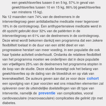
een gewichtsverlies tussen 0 en 5 kg, 57% in geval van
gewichtsverlies tussen 10 en 15 kg, 86% bij gewichtsverlies
van minstens 15 kg).
Na 12 maanden nam 74% van de deelnemers in de
interventiegroep geen antidiabetische medicatie meer tegenover
18% in de controlegroep. Een antihypertensieve medicatie werd in
dit opzicht gebruikt door 32% van de patiënten in de
interventiegroep en 61% van de deelnemers in de controlegroep.
Deze winst wordt bekomen dankzij een programma dat een zekere
flexibiliteit toelaat in de duur van een strikt dieet en van
progressieve herstart van meer voeding, in een populatie die ook
haar fysieke activiteit onderhoudt. Ondanks de relatieve flexibiliteit
van het programma moeten we onderlijnen dat in deze populatie
van vrijwilligers 25% van de deelnemers het programma stopten in
de loop van de studie. Deze studie bevestigt ook het belang van
gewichtsverlies op de daling van de bloeddruk en op vlak van
cohort
levenskwaliteit. De auteurs geven aan dat ze voor deze
een opvolging van 4 jaar voorzien wat ons misschien elementen zal
opleveren over de uiteindelijke doelstellingen van dit type van
preventie
interventie, namelijk de
van complicaties, vooral
cardiovasculaire (macrovasculaire) complicaties die gelinkt zijn met
diabetes.