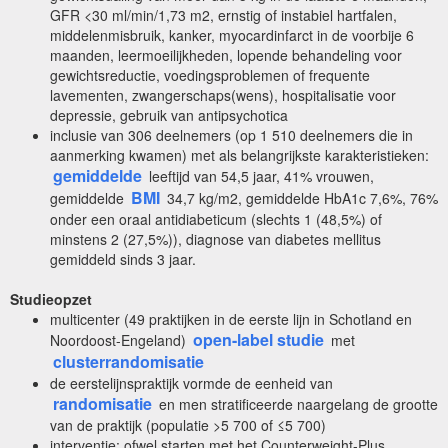
GFR <30 ml/min/1,73 m2, ernstig of instabiel hartfalen,
middelenmisbruik, kanker, myocardinfarct in de voorbije 6
maanden, leermoeilijkheden, lopende behandeling voor
gewichtsreductie, voedingsproblemen of frequente
lavementen, zwangerschaps(wens), hospitalisatie voor
depressie, gebruik van antipsychotica
inclusie van 306 deelnemers (op 1 510 deelnemers die in
aanmerking kwamen) met als belangrijkste karakteristieken:
gemiddelde
leeftijd van 54,5 jaar, 41% vrouwen,
BMI
gemiddelde
34,7 kg/m2, gemiddelde HbA1c 7,6%, 76%
onder een oraal antidiabeticum (slechts 1 (48,5%) of
minstens 2 (27,5%)), diagnose van diabetes mellitus
gemiddeld sinds 3 jaar.
Studieopzet
multicenter (49 praktijken in de eerste lijn in Schotland en
open-label studie
Noordoost-Engeland)
met
clusterrandomisatie
de eerstelijnspraktijk vormde de eenheid van
randomisatie
en men stratificeerde naargelang de grootte
van de praktijk (populatie >5 700 of ≤5 700)
interventie: ofwel starten met het Counterweight-Plus