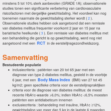
minstens 5 tot 10% sterk aanbevolen (GRADE 1A); observationele
studies tonen een significante verbetering van cardiovasculaire
risicofactoren met dergelijke gewichtsdaling. Het voordeel kan nog
toenemen naarmate de gewichtsdaling sterker wordt (
2
).
Observationele studies hebben ook aangetoond dat een remissie
van diabetes mellitus frequenter voorkomt 2 jaar en 15 jaar na
bariatrische heelkunde (
3
). Een remissie van diabetes mellitus met
een behandeling die gericht is op gewichtsdaling, werd nog niet
RCT
aangetoond met een
in de eerstelijnsgezondheidszorg.
Samenvatting
Bestudeerde populatie
inclusiecriteria : patiënten van 20 tot 65 jaar met een
diagnose van type 2-diabetes mellitus, gesteld in de voorbije
Body Mass Index
6 jaar, met een
(BMI) van 27 tot 45
kg/m2; geen specifieke criteria voor de eerstelijnspraktijken
criteria voor de diagnose van diabetes mellitus: de meest
recente HbA1c-waarde >6,0%; indien HbA1c <6,5% moesten
patiënten een antidiabeticum innemen
exclusiecriteria : behandeling met insuline, HbA1c ≥12%,
gewichtsdaling van meer dan 5 kg in de laatste 6 maanden,