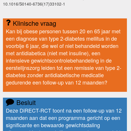
10.1016/S0140-6736(17)33102-1
Klinische vraag
Kan bij obese personen tussen 20 en 65 jaar met
een diagnose van type 2-diabetes mellitus in de
voorbije 6 jaar, die wel of niet behandeld worden
met antidiabetica (niet met insuline), een
intensieve gewichtscontrolebehandeling in de
eerstelijnszorg leiden tot een remissie van type 2-
diabetes zonder antidiabetische medicatie
gedurende een follow-up van 12 maanden?
Besluit
Deze DiRECT-RCT toont na een follow-up van 12
maanden aan dat een programma gericht op een
significante en bewaarde gewichtsdaling