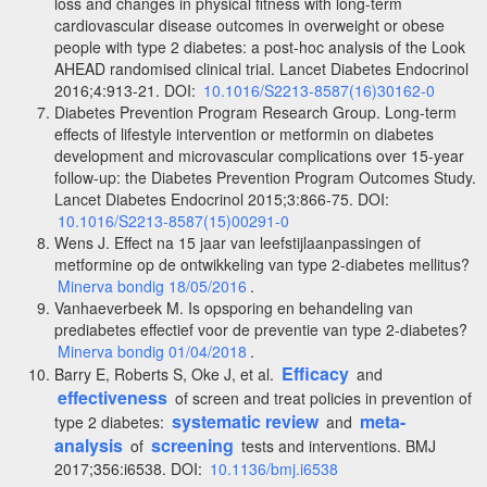
loss and changes in physical fitness with long-term
cardiovascular disease outcomes in overweight or obese
people with type 2 diabetes: a post-hoc analysis of the Look
AHEAD randomised clinical trial. Lancet Diabetes Endocrinol
2016;4:913-21. DOI:
10.1016/S2213-8587(16)30162-0
Diabetes Prevention Program Research Group. Long-term
effects of lifestyle intervention or metformin on diabetes
development and microvascular complications over 15-year
follow-up: the Diabetes Prevention Program Outcomes Study.
Lancet Diabetes Endocrinol 2015;3:866-75. DOI:
10.1016/S2213-8587(15)00291-0
Wens J. Effect na 15 jaar van leefstijlaanpassingen of
metformine op de ontwikkeling van type 2-diabetes mellitus?
Minerva bondig 18/05/2016
.
Vanhaeverbeek M. Is opsporing en behandeling van
prediabetes effectief voor de preventie van type 2-diabetes?
Minerva bondig 01/04/2018
.
Efficacy
Barry E, Roberts S, Oke J, et al.
and
effectiveness
of screen and treat policies in prevention of
systematic review
meta-
type 2 diabetes:
and
analysis
screening
of
tests and interventions. BMJ
2017;356:i6538. DOI:
10.1136/bmj.i6538