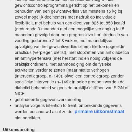
gewichtscontroleprogramma gericht op het bekomen en
behouden van een gewichtsverlies van minstens 15 kg bij
zoveel mogelijk deelnemers met nadruk op individuele
flexibiliteit, met behulp van een dieet van 825 tot 853 kcal/d
(gedurende 3 maanden met een mogelijke verlenging tot 5
maanden) gevolgd door een progressieve herintroductie van
voeding gedurende 2 tot 8 weken, met maandelijkse
opvolging van het gewichtsverlies bij een hiertoe opgeleide
practicus (verpleger, diëtist), met stopzetten van antidiabetica
en antihypertensiva (met herstart indien nodig volgens de
praktijkrichtlijnen), met aanmoediging om de fysieke
activiteiten verder te zetten (maar niet te verhogen
(interventiegroep, n=149), ofwel een controlegroep zonder
specifieke interventie (n=149): in beide groepen werden de
diabetici behandeld volgens de praktijkrichtlijnen van SIGN of
NICE
geblindeerde gegevensverzameling
analyse volgens intention to treat; ontbrekende gegevens
primaire uitkomstmaat
werden beschouwd alsof ze de
niet bereikten.
Uitkomstmeting