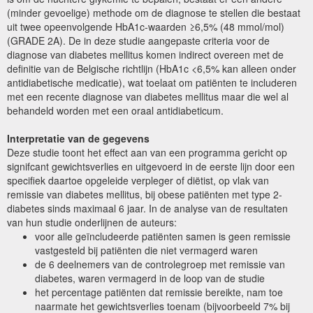
(minder gevoelige) methode om de diagnose te stellen die bestaat
uit twee opeenvolgende HbA1c-waarden ≥6,5% (48 mmol/mol)
(GRADE 2A). De in deze studie aangepaste criteria voor de
diagnose van diabetes mellitus komen indirect overeen met de
definitie van de Belgische richtlijn
(HbA1c <6,5% kan alleen onder
antidiabetische medicatie), wat toelaat om patiënten te includeren
met een recente diagnose van diabetes mellitus maar die wel al
behandeld worden met een oraal antidiabeticum.
Interpretatie van de gegevens
Deze studie toont het effect aan van een programma gericht op
signifcant gewichtsverlies en uitgevoerd in de eerste lijn door een
specifiek daartoe opgeleide verpleger of diëtist, op vlak van
remissie van diabetes mellitus, bij obese patiënten met type 2-
diabetes sinds maximaal 6 jaar. In de analyse van de resultaten
van hun studie onderlijnen de auteurs:
voor alle geïncludeerde patiënten samen is geen remissie
vastgesteld bij patiënten die niet vermagerd waren
de 6 deelnemers van de controlegroep met remissie van
diabetes, waren vermagerd in de loop van de studie
het percentage patiënten dat remissie bereikte, nam toe
naarmate het gewichtsverlies toenam (bijvoorbeeld 7% bij