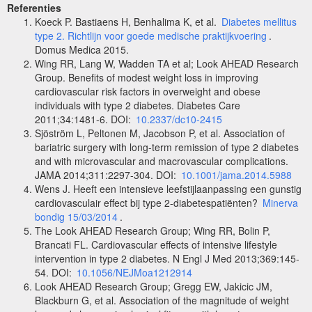
Referenties
Koeck P. Bastiaens H, Benhalima K, et al.
Diabetes mellitus
type 2. Richtlijn voor goede medische praktijkvoering
.
Domus Medica 2015.
Wing RR, Lang W, Wadden TA et al; Look AHEAD Research
Group. Benefits of modest weight loss in improving
cardiovascular risk factors in overweight and obese
individuals with type 2 diabetes. Diabetes Care
2011;34:1481-6. DOI:
10.2337/dc10-2415
Sjöström L, Peltonen M, Jacobson P, et al. Association of
bariatric surgery with long-term remission of type 2 diabetes
and with microvascular and macrovascular complications.
JAMA 2014;311:2297-304. DOI:
10.1001/jama.2014.5988
Wens J. Heeft een intensieve leefstijlaanpassing een gunstig
cardiovasculair effect bij type 2-diabetespatiënten?
Minerva
bondig 15/03/2014
.
The Look AHEAD Research Group; Wing RR, Bolin P,
Brancati FL. Cardiovascular effects of intensive lifestyle
intervention in type 2 diabetes. N Engl J Med 2013;369:145-
54. DOI:
10.1056/NEJMoa1212914
Look AHEAD Research Group; Gregg EW, Jakicic JM,
Blackburn G, et al. Association of the magnitude of weight