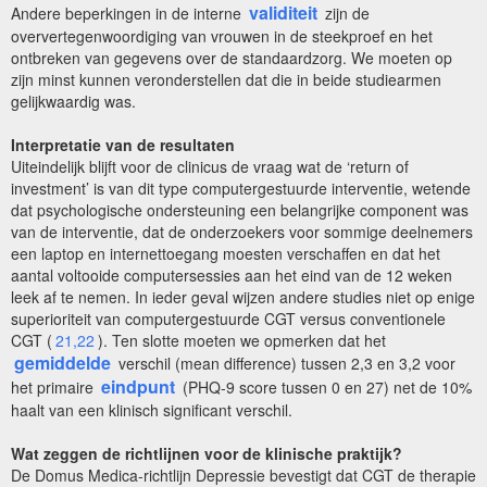
validiteit
Andere beperkingen in de interne
zijn de
oververtegenwoordiging van vrouwen in de steekproef en het
ontbreken van gegevens over de standaardzorg. We moeten op
zijn minst kunnen veronderstellen dat die in beide studiearmen
gelijkwaardig was.
Interpretatie van de resultaten
Uiteindelijk blijft voor de clinicus de vraag wat de ‘return of
investment’ is van dit type computergestuurde interventie, wetende
dat psychologische ondersteuning een belangrijke component was
van de interventie, dat de onderzoekers voor sommige deelnemers
een laptop en internettoegang moesten verschaffen en dat het
aantal voltooide computersessies aan het eind van de 12 weken
leek af te nemen. In ieder geval wijzen andere studies niet op enige
superioriteit van computergestuurde CGT versus conventionele
CGT (
21,22
). Ten slotte moeten we opmerken dat het
gemiddelde
verschil (mean difference) tussen 2,3 en 3,2 voor
eindpunt
het primaire
(PHQ-9 score tussen 0 en 27) net de 10%
haalt van een klinisch significant verschil.
Wat zeggen de richtlijnen voor de klinische praktijk?
De Domus Medica-richtlijn Depressie bevestigt dat CGT de therapie