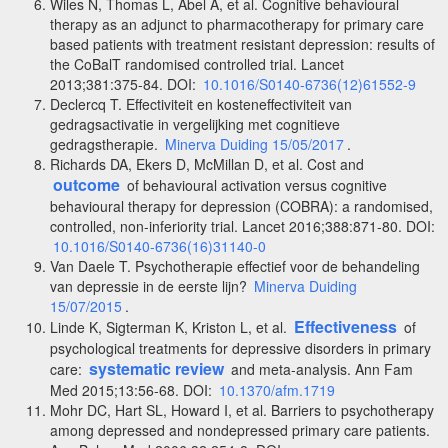
Wiles N, Thomas L, Abel A, et al. Cognitive behavioural
therapy as an adjunct to pharmacotherapy for primary care
based patients with treatment resistant depression: results of
the CoBalT randomised controlled trial. Lancet
2013;381:375-84. DOI:
10.1016/S0140-6736(12)61552-9
Declercq T. Effectiviteit en kosteneffectiviteit van
gedragsactivatie in vergelijking met cognitieve
gedragstherapie.
Minerva Duiding 15/05/2017
.
Richards DA, Ekers D, McMillan D, et al. Cost and
outcome
of behavioural activation versus cognitive
behavioural therapy for depression (COBRA): a randomised,
controlled, non-inferiority trial. Lancet 2016;388:871-80. DOI:
10.1016/S0140-6736(16)31140-0
Van Daele T. Psychotherapie effectief voor de behandeling
van depressie in de eerste lijn?
Minerva Duiding
15/07/2015
.
Effectiveness
Linde K, Sigterman K, Kriston L, et al.
of
psychological treatments for depressive disorders in primary
systematic review
care:
and meta-analysis. Ann Fam
Med 2015;13:56-68. DOI:
10.1370/afm.1719
Mohr DC, Hart SL, Howard I, et al. Barriers to psychotherapy
among depressed and nondepressed primary care patients.