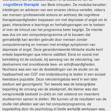
cognitieve therapie
van Beck inhouden. De modules bevatten
inleidingen en adviezen van een ervaren clinicus-verteller, video's
van mensen (professionele acteurs en actrices) die cognitieve
therapievaardigheden toepassen om met depressie of angst om te
gaan, interactieve e-learnings en herhalingsvragen om te toetsen
of men de inhoud van het programma beter begrijpt. De intentie
was dus om een computerprogramma uit te bouwen dat
gemakkelijk kan worden gebruikt door mensen zonder
computerervaring en mensen met ernstige symptomen van
depressie of angst. Deze gerandomiseerde klinische studie kent
enkele beperkingen qua interne validiteit. Eerst en vooral met
betrekking tot de exclusie, bij aanvang van de rekrutering, van
deelnemers met onvoldoende lees- en schrijfvaardigheden.
Nochtans was een van de doelstellingen van de studie om de
haalbaarheid van CGT met ondersteuning te testen in een sociaal
kwetsbare populatie. Deze rekruteringsbias werd in een later
stadium wel gecorrigeerd. Ten tweede was de belangrijkste
beperking de omvang van de steekproef, die kleiner was dan
oorspronkelijk bedoeld (n=240) en niet volstond om meerdere
studiearmen samen te stellen. We kunnen uit de resultaten van de
studie niet afleiden wat van het computerprogramma, de
begeleiding door de psycholoog of beide werkelijk werkzaam was.