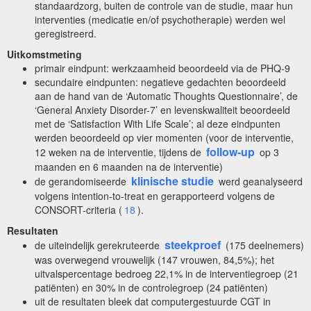
standaardzorg, buiten de controle van de studie, maar hun
interventies (medicatie en/of psychotherapie) werden wel
geregistreerd.
Uitkomstmeting
primair eindpunt: werkzaamheid beoordeeld via de PHQ-9
secundaire eindpunten: negatieve gedachten beoordeeld
aan de hand van de ‘Automatic Thoughts Questionnaire’, de
‘General Anxiety Disorder-7’ en levenskwaliteit beoordeeld
met de ‘Satisfaction With Life Scale’; al deze eindpunten
werden beoordeeld op vier momenten (voor de interventie,
follow-up
12 weken na de interventie, tijdens de
op 3
maanden en 6 maanden na de interventie)
klinische studie
de gerandomiseerde
werd geanalyseerd
volgens intention-to-treat en gerapporteerd volgens de
CONSORT-criteria (
18
).
Resultaten
steekproef
de uiteindelijk gerekruteerde
(175 deelnemers)
was overwegend vrouwelijk (147 vrouwen, 84,5%); het
uitvalspercentage bedroeg 22,1% in de interventiegroep (21
patiënten) en 30% in de controlegroep (24 patiënten)
uit de resultaten bleek dat computergestuurde CGT in