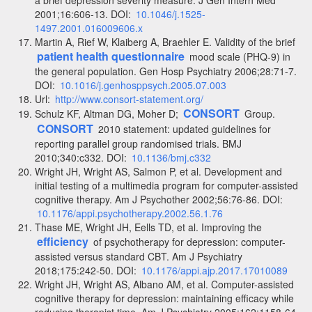
2001;16:606-13. DOI:
10.1046/j.1525-
1497.2001.016009606.x
Martin A, Rief W, Klaiberg A, Braehler E. Validity of the brief
patient health questionnaire
mood scale (PHQ-9) in
the general population. Gen Hosp Psychiatry 2006;28:71-7.
DOI:
10.1016/j.genhosppsych.2005.07.003
Url:
http://www.consort-statement.org/
CONSORT
Schulz KF, Altman DG, Moher D;
Group.
CONSORT
2010 statement: updated guidelines for
reporting parallel group randomised trials. BMJ
2010;340:c332. DOI:
10.1136/bmj.c332
Wright JH, Wright AS, Salmon P, et al. Development and
initial testing of a multimedia program for computer-assisted
cognitive therapy. Am J Psychother 2002;56:76-86. DOI:
10.1176/appi.psychotherapy.2002.56.1.76
Thase ME, Wright JH, Eells TD, et al. Improving the
efficiency
of psychotherapy for depression: computer-
assisted versus standard CBT. Am J Psychiatry
2018;175:242-50. DOI:
10.1176/appi.ajp.2017.17010089
Wright JH, Wright AS, Albano AM, et al. Computer-assisted
cognitive therapy for depression: maintaining efficacy while
reducing therapist time. Am J Psychiatry 2005;162:1158-64.