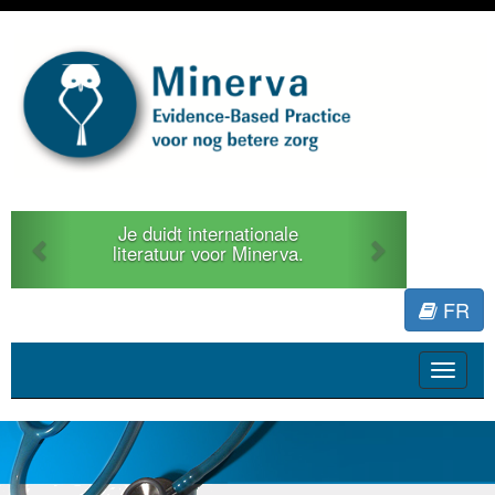
Previous
Next
Je duidt internationale
literatuur voor Minerva.
FR
Toggle
navigat