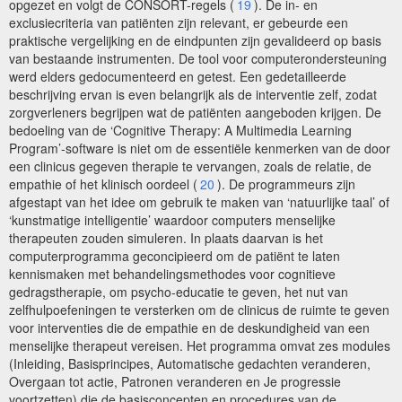
opgezet en volgt de CONSORT-regels (
19
). De in- en
exclusiecriteria van patiënten zijn relevant, er gebeurde een
praktische vergelijking en de eindpunten zijn gevalideerd op basis
van bestaande instrumenten. De tool voor computerondersteuning
werd elders gedocumenteerd en getest. Een gedetailleerde
beschrijving ervan is even belangrijk als de interventie zelf, zodat
zorgverleners begrijpen wat de patiënten aangeboden krijgen. De
bedoeling van de ‘Cognitive Therapy: A Multimedia Learning
Program’-software is niet om de essentiële kenmerken van de door
een clinicus gegeven therapie te vervangen, zoals de relatie, de
empathie of het klinisch oordeel (
20
). De programmeurs zijn
afgestapt van het idee om gebruik te maken van ‘natuurlijke taal’ of
‘kunstmatige intelligentie’ waardoor computers menselijke
therapeuten zouden simuleren. In plaats daarvan is het
computerprogramma geconcipieerd om de patiënt te laten
kennismaken met behandelingsmethodes voor cognitieve
gedragstherapie, om psycho-educatie te geven, het nut van
zelfhulpoefeningen te versterken om de clinicus de ruimte te geven
voor interventies die de empathie en de deskundigheid van een
menselijke therapeut vereisen. Het programma omvat zes modules
(Inleiding, Basisprincipes, Automatische gedachten veranderen,
Overgaan tot actie, Patronen veranderen en Je progressie
voortzetten) die de basisconcepten en procedures van de