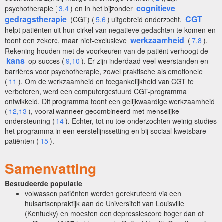
cognitieve
psychotherapie (
3,4
) en in het bijzonder
gedragstherapie
CGT
(CGT) (
5,6
) uitgebreid onderzocht.
helpt patiënten uit hun cirkel van negatieve gedachten te komen en
werkzaamheid
toont een zekere, maar niet-exclusieve
(
7,8
).
Rekening houden met de voorkeuren van de patiënt verhoogt de
kans
op succes (
9,10
). Er zijn inderdaad veel weerstanden en
barrières voor psychotherapie, zowel praktische als emotionele
(
11
). Om de werkzaamheid en toegankelijkheid van CGT te
verbeteren, werd een computergestuurd CGT-programma
ontwikkeld. Dit programma toont een gelijkwaardige werkzaamheid
(
12,13
), vooral wanneer gecombineerd met menselijke
ondersteuning (
14
). Echter, tot nu toe onderzochten weinig studies
het programma in een eerstelijnssetting en bij sociaal kwetsbare
patiënten (
15
).
Samenvatting
Bestudeerde populatie
volwassen patiënten werden gerekruteerd via een
huisartsenpraktijk aan de Universiteit van Louisville
(Kentucky) en moesten een depressiescore hoger dan of