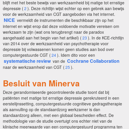
blijft met het beste bewijs van werkzaamheid bij matige tot ernstige
depressie (
2
). Deze richtlijn wijst echter op een gebrek aan bewijs
voor de werkzaamheid van CGT aangeboden via het internet.
NICE
vermeldt de instrumenten die beschikbaar zijn op het
internet en wijst erop dat deze voldoende motivatie vereisen om
werkzaam te zijn (wat ons terugbrengt naar de paradox
aangehaald aan het begin van het artikel) (
23
). In de KCE-richtlijn
van 2014 over de werkzaamheid van psychotherapie voor
depressie bij volwassenen komen geen studies aan bod over
computergestuurde CGT (
24
). Idem dito voor een
systematische review
Cochrane Collaboration
van de
naar de werkzaamheid van CGT (
25
).
Besluit van Minerva
Deze gerandomiseerde gecontroleerde studie toont dat bij
patiënten met matige tot ernstige depressie gerekruteerd in een
eerstelijnssetting, computergestuurde cognitieve gedragstherapie
als aanvulling op de standaardzorg werkzamer is dan
standaardzorg alleen, met een globaal bescheiden effect. De
methodologie van de studie overtuigt ons echter niet van de
klinische meerwaarde van een computergestuurd programma ten