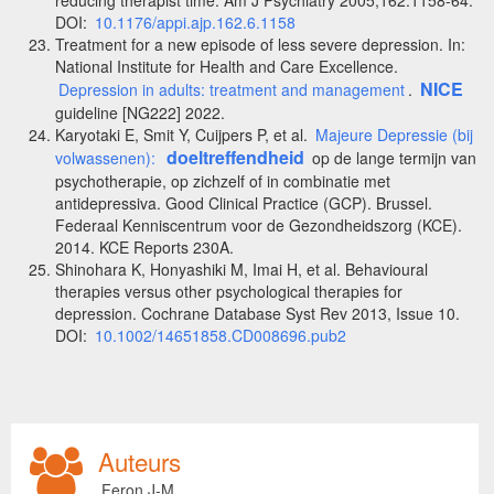
DOI:
10.1176/appi.ajp.162.6.1158
Treatment for a new episode of less severe depression. In:
National Institute for Health and Care Excellence.
NICE
Depression in adults: treatment and management
.
guideline [NG222] 2022.
Karyotaki E, Smit Y, Cuijpers P, et al.
Majeure Depressie (bij
doeltreffendheid
volwassenen):
op de lange termijn van
psychotherapie, op zichzelf of in combinatie met
antidepressiva. Good Clinical Practice (GCP). Brussel.
Federaal Kenniscentrum voor de Gezondheidszorg (KCE).
2014. KCE Reports 230A.
Shinohara K, Honyashiki M, Imai H, et al. Behavioural
therapies versus other psychological therapies for
depression. Cochrane Database Syst Rev 2013, Issue 10.
DOI:
10.1002/14651858.CD008696.pub2
Auteurs
Feron J-M.