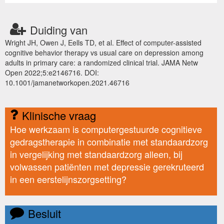
Duiding van
Wright JH, Owen J, Eells TD, et al. Effect of computer-assisted
cognitive behavior therapy vs usual care on depression among
adults in primary care: a randomized clinical trial. JAMA Netw
Open 2022;5:e2146716. DOI:
10.1001/jamanetworkopen.2021.46716
Klinische vraag
Hoe werkzaam is computergestuurde cognitieve
gedragstherapie in combinatie met standaardzorg
in vergelijking met standaardzorg alleen, bij
volwassen patiënten met depressie gerekruteerd
in een eerstelijnszorgsetting?
Besluit