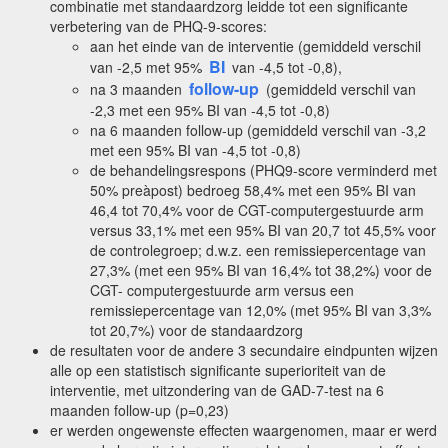
combinatie met standaardzorg leidde tot een significante
verbetering van de PHQ-9-scores:
aan het einde van de interventie (gemiddeld verschil
BI
van -2,5 met 95%
van -4,5 tot -0,8),
follow-up
na 3 maanden
(gemiddeld verschil van
-2,3 met een 95% BI van -4,5 tot -0,8)
na 6 maanden follow-up (gemiddeld verschil van -3,2
met een 95% BI van -4,5 tot -0,8)
de behandelingsrespons (PHQ9-score verminderd met
50% preàpost) bedroeg 58,4% met een 95% BI van
46,4 tot 70,4% voor de CGT-computergestuurde arm
versus 33,1% met een 95% BI van 20,7 tot 45,5% voor
de controlegroep; d.w.z. een remissiepercentage van
27,3% (met een 95% BI van 16,4% tot 38,2%) voor de
CGT- computergestuurde arm versus een
remissiepercentage van 12,0% (met 95% BI van 3,3%
tot 20,7%) voor de standaardzorg
de resultaten voor de andere 3 secundaire eindpunten wijzen
alle op een statistisch significante superioriteit van de
interventie, met uitzondering van de GAD-7-test na 6
maanden follow-up (p=0,23)
er werden ongewenste effecten waargenomen, maar er werd