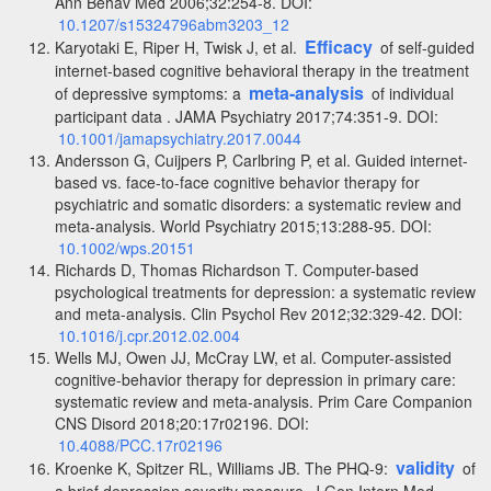
Ann Behav Med 2006;32:254-8. DOI:
10.1207/s15324796abm3203_12
Efficacy
Karyotaki E, Riper H, Twisk J, et al.
of self-guided
internet-based cognitive behavioral therapy in the treatment
meta-analysis
of depressive symptoms: a
of individual
participant data . JAMA Psychiatry 2017;74:351-9. DOI:
10.1001/jamapsychiatry.2017.0044
Andersson G, Cuijpers P, Carlbring P, et al. Guided internet-
based vs. face-to-face cognitive behavior therapy for
psychiatric and somatic disorders: a systematic review and
meta-analysis. World Psychiatry 2015;13:288-95. DOI:
10.1002/wps.20151
Richards D, Thomas Richardson T. Computer-based
psychological treatments for depression: a systematic review
and meta-analysis. Clin Psychol Rev 2012;32:329-42. DOI:
10.1016/j.cpr.2012.02.004
Wells MJ, Owen JJ, McCray LW, et al. Computer-assisted
cognitive-behavior therapy for depression in primary care:
systematic review and meta-analysis. Prim Care Companion
CNS Disord 2018;20:17r02196. DOI:
10.4088/PCC.17r02196
validity
Kroenke K, Spitzer RL, Williams JB. The PHQ-9:
of
a brief depression severity measure. J Gen Intern Med