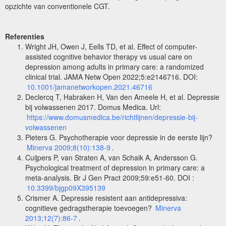
opzichte van conventionele CGT.
Referenties
Wright JH, Owen J, Eells TD, et al. Effect of computer-
assisted cognitive behavior therapy vs usual care on
depression among adults in primary care: a randomized
clinical trial. JAMA Netw Open 2022;5:e2146716. DOI:
10.1001/jamanetworkopen.2021.46716
Declercq T, Habraken H, Van den Ameele H, et al. Depressie
bij volwassenen 2017. Domus Medica. Url:
https://www.domusmedica.be/richtlijnen/depressie-bij-
volwassenen
Pieters G. Psychotherapie voor depressie in de eerste lijn?
Minerva 2009;8(10):138-9
.
Cuijpers P, van Straten A, van Schaik A, Andersson G.
Psychological treatment of depression in primary care: a
meta-analysis. Br J Gen Pract 2009;59:e51-60. DOI :
10.3399/bjgp09X395139
Crismer A. Depressie resistent aan antidepressiva:
cognitieve gedragstherapie toevoegen?
Minerva
2013;12(7):86-7
.