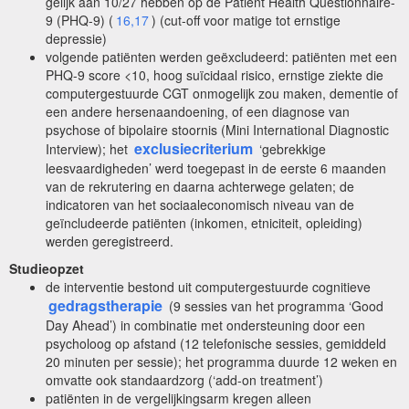
gelijk aan 10/27 hebben op de Patient Health Questionnaire-
9 (PHQ-9) (
16,17
) (cut-off voor matige tot ernstige
depressie)
volgende patiënten werden geëxcludeerd: patiënten met een
PHQ-9 score <10, hoog suïcidaal risico, ernstige ziekte die
computergestuurde CGT onmogelijk zou maken, dementie of
een andere hersenaandoening, of een diagnose van
psychose of bipolaire stoornis (Mini International Diagnostic
exclusiecriterium
Interview); het
‘gebrekkige
leesvaardigheden’ werd toegepast in de eerste 6 maanden
van de rekrutering en daarna achterwege gelaten; de
indicatoren van het sociaaleconomisch niveau van de
geïncludeerde patiënten (inkomen, etniciteit, opleiding)
werden geregistreerd.
Studieopzet
de interventie bestond uit computergestuurde cognitieve
gedragstherapie
(9 sessies van het programma ‘Good
Day Ahead’) in combinatie met ondersteuning door een
psycholoog op afstand (12 telefonische sessies, gemiddeld
20 minuten per sessie); het programma duurde 12 weken en
omvatte ook standaardzorg (‘add-on treatment’)
patiënten in de vergelijkingsarm kregen alleen