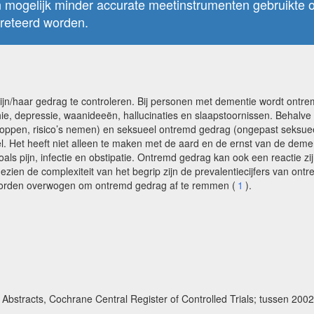
 mogelijk minder accurate meetinstrumenten gebruikte
preteerd worden.
n/haar gedrag te controleren. Bij personen met dementie wordt ontre
ie, depressie, waanideeën, hallucinaties en slaapstoornissen. Behalve
hoppen, risico’s nemen) en seksueel ontremd gedrag (ongepast seksueel
eel. Het heeft niet alleen te maken met de aard en de ernst van de d
zoals pijn, infectie en obstipatie. Ontremd gedrag kan ook een reactie
en de complexiteit van het begrip zijn de prevalentiecijfers van ontr
worden overwogen om ontremd gedrag af te remmen (
1
).
bstracts, Cochrane Central Register of Controlled Trials; tussen 200