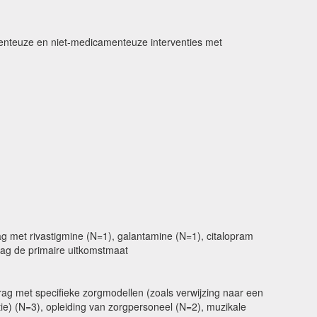
menteuze en niet-medicamenteuze interventies met
ag met rivastigmine (N=1), galantamine (N=1), citalopram
drag de primaire uitkomstmaat
rag met specifieke zorgmodellen (zoals verwijzing naar een
tie) (N=3), opleiding van zorgpersoneel (N=2), muzikale