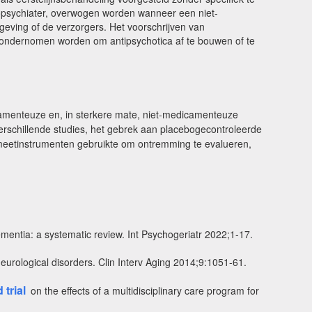
topsychiater, overwogen worden wanneer een niet-
eving of de verzorgers. Het voorschrijven van
 ondernomen worden om antipsychotica af te bouwen of te
camenteuze en, in sterkere mate, niet-medicamenteuze
rschillende studies, het gebrek aan placebogecontroleerde
 meetinstrumenten gebruikte om ontremming te evalueren,
entia: a systematic review. Int Psychogeriatr 2022;1-17.
urological disorders. Clin Interv Aging 2014;9:1051-61.
trial
on the effects of a multidisciplinary care program for