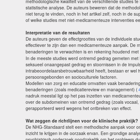
methodologische kwaliteit van de verschillende studies t
statistische analyse. De auteurs beweren dat de methodolo
niet terug te vinden, noch in het artikel zelf, noch in de
of welke studies met niet-medicamenteuze interventies e
Interpretatie van de resultaten
De auteurs geven de effectgroottes van de individuele s
effectiever te zijn dan een medicamenteuze aanpak. De
benaderingen te verwachten is en rekening houdend met 
In de meeste studies werd ontremd gedrag gemeten met b
seksueel onaangepast gedrag en stoornissen in de impuls
intrabeoordelaarsbetrouwbaarheid heeft, bestaan er wel tw
persoonsgebonden en socioculturele factoren.
Modellen van zorg en educatie omvatten vaak benaderi
benaderingen (zoals medicatiereview en management) (
nadruk meestal ligt op het pas inzetten van medicamenteu
over de subdomeinen van ontremd gedrag (zoals vocaal, ve
gerapporteerd werd wegens het ontbreken van effect.
Wat zeggen de richtlijnen voor de klinische praktijk?
De NHG-Standaard stelt een methodische aanpak voor om
inzicht te krijgen in de oorzaak ervan. Een grondige ana
psychiatrisch onderzoek noodzakelijk om het probleem dui