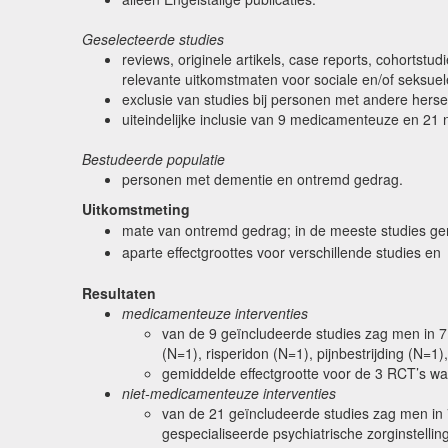
Geselecteerde studies
reviews, originele artikels, case reports, cohort
relevante uitkomstmaten voor sociale en/of seksue
exclusie van studies bij personen met andere her
uiteindelijke inclusie van 9 medicamenteuze en 21 
Bestudeerde populatie
personen met dementie en ontremd gedrag.
Uitkomstmeting
mate van ontremd gedrag; in de meeste studies g
aparte effectgroottes voor verschillende studies en
Resultaten
medicamenteuze interventies
van de 9 geïncludeerde studies zag men in 7 
(N=1), risperidon (N=1), pijnbestrijding (N=
gemiddelde effectgrootte voor de 3 RCT’s was
niet-medicamenteuze interventies
van de 21 geïncludeerde studies zag men in 7
gespecialiseerde psychiatrische zorginstelli