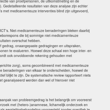
electie van proefpersonen, de uitkomstmeting en de
). Gedetailleerde resultaten van deze analyse zijn echter
T’s met medicamenteuze interventies blind zijn uitgevoerd,
e RCT's. Niet-medicamenteuze benaderingen bleken daarbij
aceborespons die bij sommige niet-medicamenteuze
sultaten overschat hebben.
ef gedrag, onaangepaste gedragingen en uitspraken,
sonen te evalueren. Hoewel deze schaal een hoge inter- en
wordt ook onvoldoende rekening gehouden met
sgerichte zorg), soms gecombineerd met medicamenteuze
e benaderingen van elkaar te onderscheiden, hoewel de
 blijkt te zijn. De systematische review rapporteert niets
et geanalyseerd werden dan wel of hierover niet
 aanpak van probleemgedrag is het belangrijk om vooreerst
derzoek met (hetero-)anamnese, lichamelijk onderzoek en
ls eerstelijnsbehandeling voorgesteld zonder specifiek te