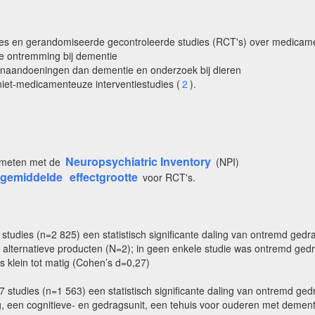
studies en gerandomiseerde gecontroleerde studies (RCT's) over medica
le ontremming bij dementie
senaandoeningen dan dementie en onderzoek bij dieren
niet-medicamenteuze interventiestudies (
2
).
Neuropsychiatric Inventory
emeten met de
(NPI)
gemiddelde
effectgrootte
voor RCT's.
studies (n=2 825) een statistisch significante daling van ontremd gedr
1), alternatieve producten (N=2); in geen enkele studie was ontremd ge
 klein tot matig (Cohen’s d=0,27)
 studies (n=1 563) een statistisch significante daling van ontremd ged
ng, een cognitieve- en gedragsunit, een tehuis voor ouderen met demen