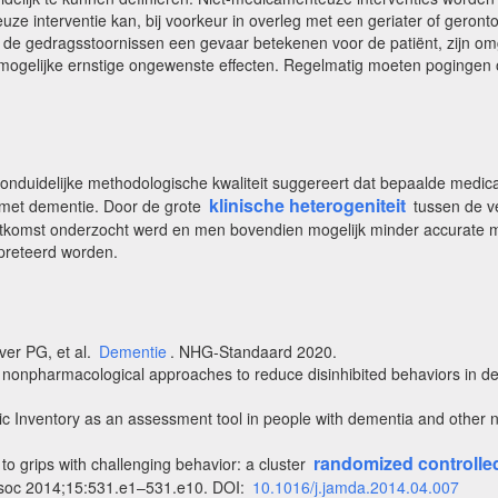
e interventie kan, bij voorkeur in overleg met een geriater of geron
e gedragsstoornissen een gevaar betekenen voor de patiënt, zijn omg
mogelijke ernstige ongewenste effecten. Regelmatig moeten pogingen
 onduidelijke methodologische kwaliteit suggereert dat bepaalde medi
klinische heterogeniteit
met dementie. Door de grote
tussen de ve
re uitkomst onderzocht werd en men bovendien mogelijk minder accurate
rpreteerd worden.
ver PG, et al.
Dementie
. NHG-Standaard 2020.
nonpharmacological approaches to reduce disinhibited behaviors in dem
c Inventory as an assessment tool in people with dementia and other ne
randomized controlled 
to grips with challenging behavior: a cluster
ssoc 2014;15:531.e1–531.e10. DOI:
10.1016/j.jamda.2014.04.007