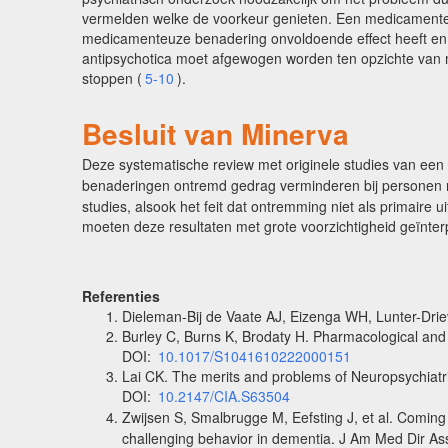
vermelden welke de voorkeur genieten. Een medicamenteuz
medicamenteuze benadering onvoldoende effect heeft en d
antipsychotica moet afgewogen worden ten opzichte van 
stoppen (
5-10
).
Besluit van Minerva
Deze systematische review met originele studies van een
benaderingen ontremd gedrag verminderen bij personen 
studies, alsook het feit dat ontremming niet als primai
moeten deze resultaten met grote voorzichtigheid geïnte
Referenties
Dieleman-Bij de Vaate AJ, Eizenga WH, Lunter-Drie
Burley C, Burns K, Brodaty H. Pharmacological and 
DOI:
10.1017/S1041610222000151
Lai CK. The merits and problems of Neuropsychiatri
DOI:
10.2147/CIA.S63504
Zwijsen S, Smalbrugge M, Eefsting J, et al. Coming 
challenging behavior in dementia. J Am Med Dir A