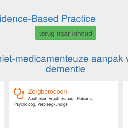
vidence-Based Practice
terug naar inhoud
iet-medicamenteuze aanpak v
dementie
Zorgberoepen
Apotheker,
Ergotherapeut,
Huisarts,
Psycholoog,
Verpleegkundige