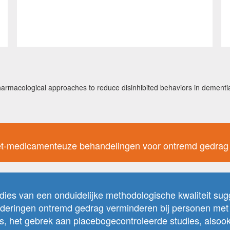
rmacological approaches to reduce disinhibited behaviors in dementia:
iet-medicamenteuze behandelingen voor ontremd gedrag
udies van een onduidelijke methodologische kwaliteit s
deringen ontremd gedrag verminderen bij personen met 
es, het gebrek aan placebogecontroleerde studies, alsook 