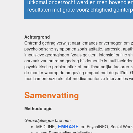
uitkomst onderzocht werd en men bovendien
resultaten met grote voorzichtigheid geïnter
Achtergrond
Ontremd gedrag verwijst naar iemands onvermogen om zij
psychologische symptomen zoals agitatie, agressie, apath
impulsieve gedragingen (zoals gokken, intensief online s
oorzaak van ontremd gedrag bij dementie is multifactori
psychiatrische problematiek of met lichamelijke factoren 
de manier waarop de omgeving omgaat met de patiënt. Gezi
medicamenteuze als niet-medicamenteuze interventies 
Samenvatting
Methodologie
Geraadpleegde bronnen
EMBASE
MEDLINE,
en PsychINFO, Social Work A
alleen Engelstalige publicaties.