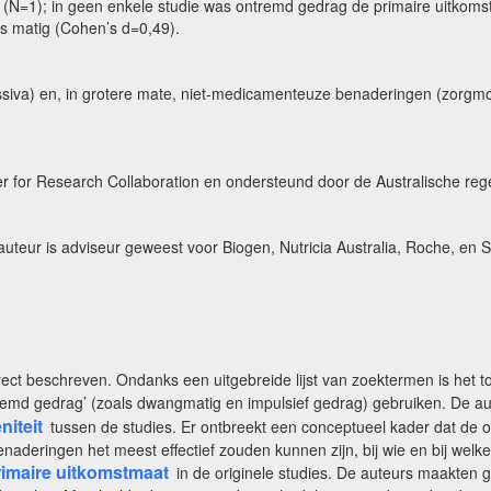
eit (N=1); in geen enkele studie was ontremd gedrag de primaire uitkom
s matig (Cohen’s d=0,49).
siva) en, in grotere mate, niet-medicamenteuze benaderingen (zorgmod
r for Research Collaboration en ondersteund door de Australische rege
teur is adviseur geweest voor Biogen, Nutricia Australia, Roche, en 
rrect beschreven. Ondanks een uitgebreide lijst van zoektermen is het t
md gedrag’ (zoals dwangmatig en impulsief gedrag) gebruiken. De aut
niteit
tussen de studies. Er ontbreekt een conceptueel kader dat de
benaderingen het meest effectief zouden kunnen zijn, bij wie en bij w
rimaire uitkomstmaat
in de originele studies. De auteurs maakten