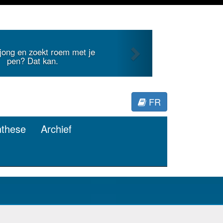
Next
nternationale literatuur voor
Minerva.
FR
nthese
Archief