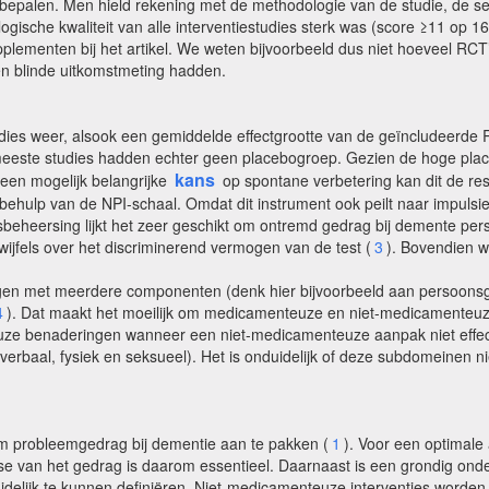
e bepalen. Men hield rekening met de methodologie van de studie, de s
gische kwaliteit van alle interventiestudies sterk was (score ≥11 op 16
 supplementen bij het artikel. We weten bijvoorbeeld dus niet hoeveel RC
en blinde uitkomstmeting hadden.
tudies weer, alsook een gemiddelde effectgrootte van de geïncludeerd
 meeste studies hadden echter geen placebogroep. Gezien de hoge pl
kans
een mogelijk belangrijke
op spontane verbetering kan dit de re
ehulp van de NPI-schaal. Omdat dit instrument ook peilt naar impulsi
beheersing lijkt het zeer geschikt om ontremd gedrag bij demente per
ijfels over het discriminerend vermogen van de test (
3
). Bovendien 
ngen met meerdere componenten (denk hier bijvoorbeeld aan persoon
4
). Dat maakt het moeilijk om medicamenteuze en niet-medicamenteuz
ze benaderingen wanneer een niet-medicamenteuze aanpak niet effectief
rbaal, fysiek en seksueel). Het is onduidelijk of deze subdomeinen ni
 probleemgedrag bij dementie aan te pakken (
1
). Voor een optimale
lyse van het gedrag is daarom essentieel. Daarnaast is een grondig on
delijk te kunnen definiëren. Niet-medicamenteuze interventies worden a