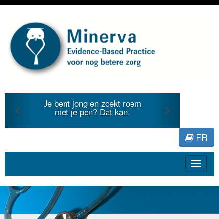
Previous
Next
Je bent jong en zoekt roem
Je duid
met je pen? Dat kan.
literat
FR
Toggle
navigat