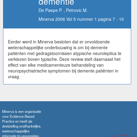
dementie
De Paepe P. , Petrovic M.
Minerva 2006 Vol 5 nummer 1 pagina 7 - 10
Eerder werd in Minerva besloten dat er onvoldoende
wetenschappelijke onderbouwing is om bij demente
patiënten met gedragstoornissen atypische neuroleptica te
verkiezen boven typische. Deze review stelt daarnaast het
effect van elke medicamenteuze behandeling van
neuropsychiatrische symptomen bij demente patiënten in
vraag.
Minerva is een organisatie
voor Evidence-Based
Practice en heeft als
doelstelling onafhankelijke,
wetenschappelijke
informatie te verspreiden.