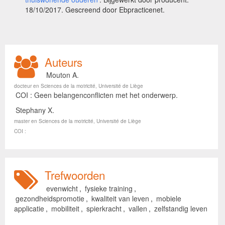
18/10/2017. Gescreend door Ebpracticenet.
Auteurs
Mouton A.
docteur en Sciences de la motricité, Université de Liège
COI : Geen belangenconflicten met het onderwerp.
Stephany X.
master en Sciences de la motricité, Université de Liège
COI :
Trefwoorden
evenwicht
,
fysieke training
,
gezondheidspromotie
,
kwaliteit van leven
,
mobiele
applicatie
,
mobiliteit
,
spierkracht
,
vallen
,
zelfstandig leven