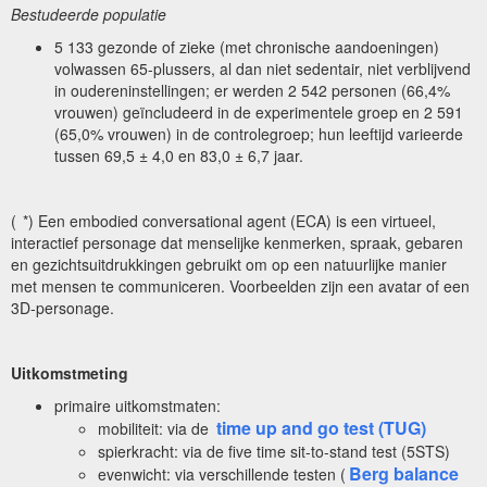
Bestudeerde populatie
5 133 gezonde of zieke (met chronische aandoeningen)
volwassen 65-plussers, al dan niet sedentair, niet verblijvend
in oudereninstellingen; er werden 2 542 personen (66,4%
vrouwen) geïncludeerd in de experimentele groep en 2 591
(65,0% vrouwen) in de controlegroep; hun leeftijd varieerde
tussen 69,5 ± 4,0 en 83,0 ± 6,7 jaar.
(
*) Een embodied conversational agent (ECA) is een virtueel,
interactief personage dat menselijke kenmerken, spraak, gebaren
en gezichtsuitdrukkingen gebruikt om op een natuurlijke manier
met mensen te communiceren. Voorbeelden zijn een avatar of een
3D-personage.
Uitkomstmeting
primaire uitkomstmaten:
time up and go test (TUG)
mobiliteit: via de
spierkracht: via de five time sit-to-stand test (5STS)
Berg balance
evenwicht: via verschillende testen (