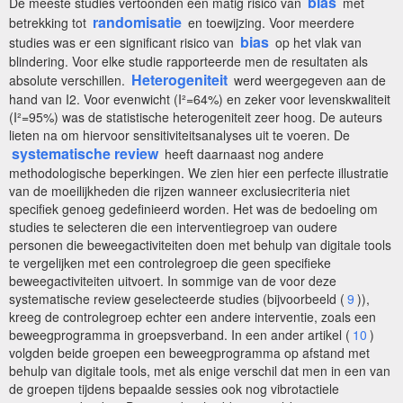
bias
De meeste studies vertoonden een matig risico van
met
randomisatie
betrekking tot
en toewijzing. Voor meerdere
bias
studies was er een significant risico van
op het vlak van
blindering. Voor elke studie rapporteerde men de resultaten als
Heterogeniteit
absolute verschillen.
werd weergegeven aan de
hand van I2. Voor evenwicht (I²=64%) en zeker voor levenskwaliteit
(I²=95%) was de statistische heterogeniteit zeer hoog. De auteurs
lieten na om hiervoor sensitiviteitsanalyses uit te voeren. De
systematische review
heeft daarnaast nog andere
methodologische beperkingen. We zien hier een perfecte illustratie
van de moeilijkheden die rijzen wanneer exclusiecriteria niet
specifiek genoeg gedefinieerd worden. Het was de bedoeling om
studies te selecteren die een interventiegroep van oudere
personen die beweegactiviteiten doen met behulp van digitale tools
te vergelijken met een controlegroep die geen specifieke
beweegactiviteiten uitvoert. In sommige van de voor deze
systematische review geselecteerde studies (bijvoorbeeld (
9
)),
kreeg de controlegroep echter een andere interventie, zoals een
beweegprogramma in groepsverband. In een ander artikel (
10
)
volgden beide groepen een beweegprogramma op afstand met
behulp van digitale tools, met als enige verschil dat men in een van
de groepen tijdens bepaalde sessies ook nog vibrotactiele