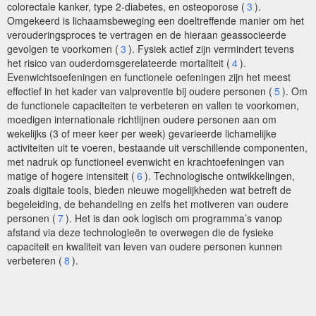
colorectale kanker, type 2-diabetes, en osteoporose (
3
).
Omgekeerd is lichaamsbeweging een doeltreffende manier om het
verouderingsproces te vertragen en de hieraan geassocieerde
gevolgen te voorkomen (
3
). Fysiek actief zijn vermindert tevens
het risico van ouderdomsgerelateerde mortaliteit (
4
).
Evenwichtsoefeningen en functionele oefeningen zijn het meest
effectief in het kader van valpreventie bij oudere personen (
5
). Om
de functionele capaciteiten te verbeteren en vallen te voorkomen,
moedigen internationale richtlijnen oudere personen aan om
wekelijks (3 of meer keer per week) gevarieerde lichamelijke
activiteiten uit te voeren, bestaande uit verschillende componenten,
met nadruk op functioneel evenwicht en krachtoefeningen van
matige of hogere intensiteit (
6
). Technologische ontwikkelingen,
zoals digitale tools, bieden nieuwe mogelijkheden wat betreft de
begeleiding, de behandeling en zelfs het motiveren van oudere
personen (
7
). Het is dan ook logisch om programma’s vanop
afstand via deze technologieën te overwegen die de fysieke
capaciteit en kwaliteit van leven van oudere personen kunnen
verbeteren (
8
).