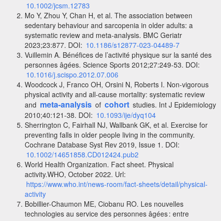
10.1002/jcsm.12783
Mo Y, Zhou Y, Chan H, et al. The association between
sedentary behaviour and sarcopenia in older adults: a
systematic review and meta-analysis. BMC Geriatr
2023;23:877. DOI:
10.1186/s12877-023-04489-7
Vuillemin A. Bénéfices de l’activité physique sur la santé des
personnes âgées. Science Sports 2012;27:249-53. DOI:
10.1016/j.scispo.2012.07.006
Woodcock J, Franco OH, Orsini N, Roberts I. Non-vigorous
physical activity and all-cause mortality: systematic review
meta-analysis
cohort
and
of
studies. Int J Epidemiology
2010;40:121-38. DOI:
10.1093/ije/dyq104
Sherrington C, Fairhall NJ, Wallbank GK, et al. Exercise for
preventing falls in older people living in the community.
Cochrane Database Syst Rev 2019, Issue 1. DOI:
10.1002/14651858.CD012424.pub2
World Health Organization. Fact sheet. Physical
activity.WHO, October 2022. Url:
https://www.who.int/news-room/fact-sheets/detail/physical-
activity
Bobillier-Chaumon ME, Ciobanu RO. Les nouvelles
technologies au service des personnes âgées : entre