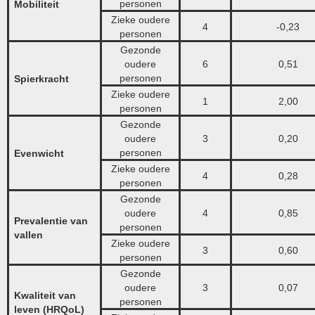
personen
Mobiliteit
Zieke oudere
4
-0,23
personen
Gezonde
oudere
6
0,51
personen
Spierkracht
Zieke oudere
1
2,00
personen
Gezonde
oudere
3
0,20
personen
Evenwicht
Zieke oudere
4
0,28
personen
Gezonde
oudere
4
0,85
Prevalentie van
personen
vallen
Zieke oudere
3
0,60
personen
Gezonde
oudere
3
0,07
Kwaliteit van
personen
leven (HRQoL)