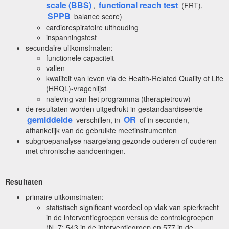
scale (BBS)
functional reach test
,
(FRT),
SPPB
balance score)
cardiorespiratoire uithouding
inspanningstest
secundaire uitkomstmaten:
functionele capaciteit
vallen
kwaliteit van leven via de Health-Related Quality of Life
(HRQL)-vragenlijst
naleving van het programma (therapietrouw)
de resultaten worden uitgedrukt in gestandaardiseerde
gemiddelde
OR
verschillen, in
of in seconden,
afhankelijk van de gebruikte meetinstrumenten
subgroepanalyse naargelang gezonde ouderen of ouderen
met chronische aandoeningen.
Resultaten
primaire uitkomstmaten:
statistisch significant voordeel op vlak van spierkracht
in de interventiegroepen versus de controlegroepen
(N=7; 543 in de interventiegroep en 577 in de