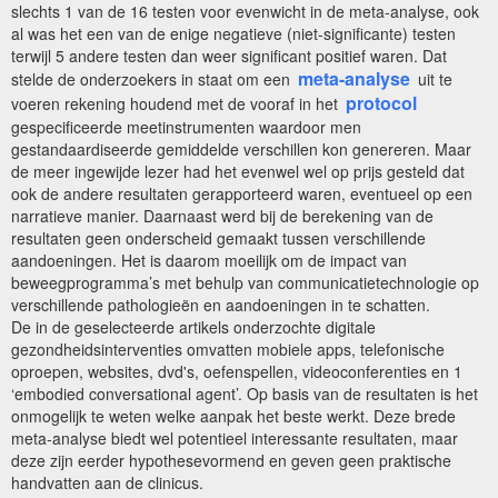
slechts 1 van de 16 testen voor evenwicht in de meta-analyse, ook
al was het een van de enige negatieve (niet-significante) testen
terwijl 5 andere testen dan weer significant positief waren. Dat
meta-analyse
stelde de onderzoekers in staat om een
uit te
protocol
voeren rekening houdend met de vooraf in het
gespecificeerde meetinstrumenten waardoor men
gestandaardiseerde gemiddelde verschillen kon genereren. Maar
de meer ingewijde lezer had het evenwel wel op prijs gesteld dat
ook de andere resultaten gerapporteerd waren, eventueel op een
narratieve manier. Daarnaast werd bij de berekening van de
resultaten geen onderscheid gemaakt tussen verschillende
aandoeningen. Het is daarom moeilijk om de impact van
beweegprogramma’s met behulp van communicatietechnologie op
verschillende pathologieën en aandoeningen in te schatten.
De in de geselecteerde artikels onderzochte digitale
gezondheidsinterventies omvatten mobiele apps, telefonische
oproepen, websites, dvd's, oefenspellen, videoconferenties en 1
‘embodied conversational agent’. Op basis van de resultaten is het
onmogelijk te weten welke aanpak het beste werkt. Deze brede
meta-analyse biedt wel potentieel interessante resultaten, maar
deze zijn eerder hypothesevormend en geven geen praktische
handvatten aan de clinicus.