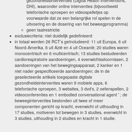
gezondheidsinterventies (Digital Health Interventions,
DHI), waaronder online interventies (bijvoorbeeld
telefonische oproepen en videospelletjes op
voorwaarde dat ze een belangrijke rol spelen in de
uitvoering en de dosering van het beweegprogramma)
geen taalrestrictie
exclusiecriteria: niet duidelijk gedefinieerd
in totaal werden 26 RCT’s geïncludeerd: 11 uit Europa, 6 uit
Noord-Amerika, 6 uit Azië en 4 uit Oceanië; 20 studies waren
monocentrisch en 6 multicentrisch; 13 studies bestudeerden
cardiorespiratoire aandoeningen, 4 evenwichtsstoornissen, 2
aandoeningen van het bewegingsapparaat, 2 kanker en 1
niet nader gespecificeerde aandoeningen; de in de
geselecteerde artikels toegepaste digitale
gezondheidsinterventies waren 9 mobiele apps, 6
telefonische oproepen, 3 websites, 3 dvd's, 2 oefenspellen, 2
videoconferenties en 1 embodied conversational agent
*
; de
beweeginterventies bestonden uit twee of meer
componenten gericht op kracht, evenwicht of uithouding in
17 studies, motiveren tot bewegen in 3 studies, evenwicht in
3 studies, uithouding in 2 studies en kracht in 1 studie.