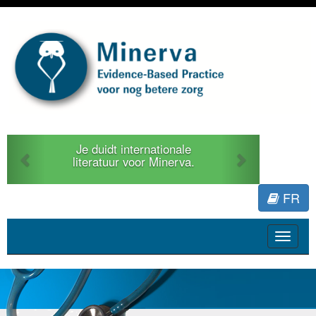
Previous
Next
Je duidt internationale
literatuur voor Minerva.
FR
Toggle
navigat