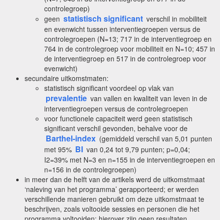
controlegroep)
statistisch significant
geen
verschil in mobiliteit
en evenwicht tussen interventiegroepen versus de
controlegroepen (N=13; 717 in de interventiegroep en
764 in de controlegroep voor mobiliteit en N=10; 457 in
de interventiegroep en 517 in de controlegroep voor
evenwicht)
secundaire uitkomstmaten:
statistisch significant voordeel op vlak van
prevalentie
van vallen en kwaliteit van leven in de
interventiegroepen versus de controlegroepen
voor functionele capaciteit werd geen statistisch
significant verschil gevonden, behalve voor de
Barthel-index
(gemiddeld verschil van 5,01 punten
BI
met 95%
van 0,24 tot 9,79 punten; p=0,04;
I2=39% met N=3 en n=155 in de interventiegroepen en
n=156 in de controlegroepen)
in meer dan de helft van de artikels werd de uitkomstmaat
‘naleving van het programma’ gerapporteerd; er werden
verschillende manieren gebruikt om deze uitkomstmaat te
beschrijven, zoals voltooide sessies en personen die het
programma voltooiden; hierover zijn geen resultaten