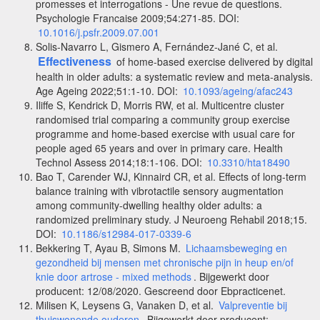
promesses et interrogations - Une revue de questions.
Psychologie Francaise 2009;54:271-85. DOI:
10.1016/j.psfr.2009.07.001
Solis-Navarro L, Gismero A, Fernández-Jané C, et al.
Effectiveness
of home-based exercise delivered by digital
health in older adults: a systematic review and meta-analysis.
Age Ageing 2022;51:1-10. DOI:
10.1093/ageing/afac243
Iliffe S, Kendrick D, Morris RW, et al. Multicentre cluster
randomised trial comparing a community group exercise
programme and home-based exercise with usual care for
people aged 65 years and over in primary care. Health
Technol Assess 2014;18:1-106. DOI:
10.3310/hta18490
Bao T, Carender WJ, Kinnaird CR, et al. Effects of long-term
balance training with vibrotactile sensory augmentation
among community-dwelling healthy older adults: a
randomized preliminary study. J Neuroeng Rehabil 2018;15.
DOI:
10.1186/s12984-017-0339-6
Bekkering T, Ayau B, Simons M.
Lichaamsbeweging en
gezondheid bij mensen met chronische pijn in heup en/of
knie door artrose - mixed methods
. Bijgewerkt door
producent: 12/08/2020. Gescreend door Ebpracticenet.
Milisen K, Leysens G, Vanaken D, et al.
Valpreventie bij
thuiswonende ouderen
. Bijgewerkt door producent: