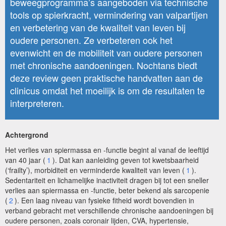
beweegprogramma’s aangeboden via technische
tools op spierkracht, vermindering van valpartijen
en verbetering van de kwaliteit van leven bij
oudere personen. Ze verbeteren ook het
evenwicht en de mobiliteit van oudere personen
met chronische aandoeningen. Nochtans biedt
deze review geen praktische handvatten aan de
clinicus omdat het moeilijk is om de resultaten te
interpreteren.
Achtergrond
Het verlies van spiermassa en -functie begint al vanaf de leeftijd
van 40 jaar (
1
). Dat kan aanleiding geven tot kwetsbaarheid
(‘frailty’), morbiditeit en verminderde kwaliteit van leven (
1
).
Sedentariteit en lichamelijke inactiviteit dragen bij tot een sneller
verlies aan spiermassa en -functie, beter bekend als sarcopenie
(
2
). Een laag niveau van fysieke fitheid wordt bovendien in
verband gebracht met verschillende chronische aandoeningen bij
oudere personen, zoals coronair lijden, CVA, hypertensie,