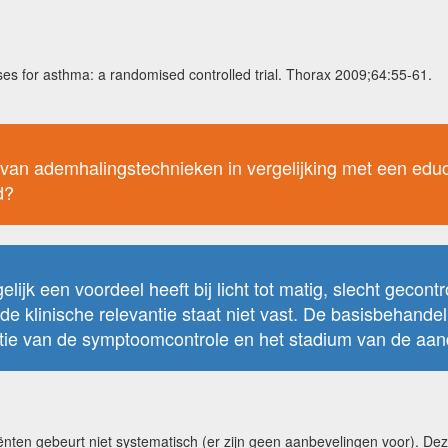
ses for asthma: a randomised controlled trial. Thorax 2009;64:55-61.
n van ademhalingstechnieken in vergelijking met een edu
d?
ijk een voordeel heeft bij licht tot matig, slecht gecont
de klinische relevantie staat niet vast. De basisbehandel
ctie van de symptoomcontrole en het stadium van de aan
en gebeurt niet systematisch (er zijn geen aanbevelingen voor). Deze i