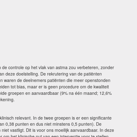
de controle op het vlak van astma zou verbeteren, zonder
n deze doelstelling. De rekrutering van de patiënten
ien waren de deelnemers patiënten die meer openstonden
iden tot bias, maar er is geen procedure om de kwaliteit
 in beide groepen en aanvaardbaar (9% na één maand; 12,6%
ekening.
nisch relevant. In de twee groepen is er een significante
 van 0,38 punten en dus niet minstens 0,5 punten). De
iet vastligt. Dit is voor ons moeilijk aanvaardbaar. In deze
om het klinische nut van een interventie voor te stellen.