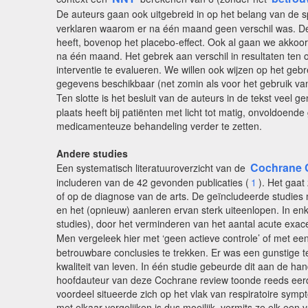
De auteurs gaan ook uitgebreid in op het belang van de 
verklaren waarom er na één maand geen verschil was. De a
heeft, bovenop het placebo-effect. Ook al gaan we akkoo
na één maand. Het gebrek aan verschil in resultaten ten op
interventie te evalueren. We willen ook wijzen op het g
gegevens beschikbaar (net zomin als voor het gebruik v
Ten slotte is het besluit van de auteurs in de tekst veel 
plaats heeft bij patiënten met licht tot matig, onvoldoe
medicamenteuze behandeling verder te zetten.
Andere studies
Cochrane C
Een systematisch literatuuroverzicht van de
includeren van de 42 gevonden publicaties (
1
). Het gaat
of op de diagnose van de arts. De geïncludeerde studies
en het (opnieuw) aanleren ervan sterk uiteenlopen. In e
studies), door het verminderen van het aantal acute exace
Men vergeleek hier met ‘geen actieve controle’ of met e
betrouwbare conclusies te trekken. Er was een gunstige t
kwaliteit van leven. In één studie gebeurde dit aan de ha
hoofdauteur van deze Cochrane review toonde reeds eerde
voordeel situeerde zich op het vlak van respiratoire symp
met elkaar vergelijken is dus moeilijk, vermits ze elk een