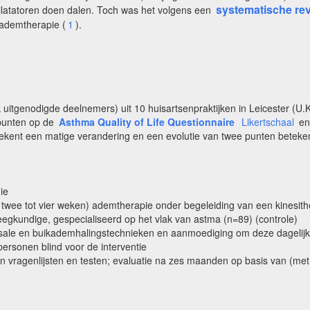
systematische re
dilatatoren doen dalen. Toch was het volgens een
 ademtherapie (
1
).
jk uitgenodigde deelnemers) uit 10 huisartsenpraktijken in Leicester (U
 punten op de
Asthma Quality of Life Questionnaire
Likertschaal
en 
tekent een matige verandering en een evolutie van twee punten beteken
ie
an twee tot vier weken) ademtherapie onder begeleiding van een kinesith
gkundige, gespecialiseerd op het vlak van astma (n=89) (controle)
asale en buikademhalingstechnieken en aanmoediging om deze dagelijk
rsonen blind voor de interventie
 vragenlijsten en testen; evaluatie na zes maanden op basis van (met 