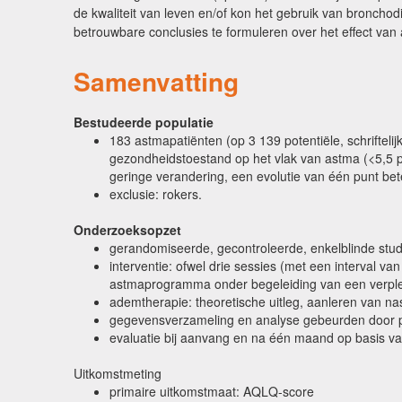
de kwaliteit van leven en/of kon het gebruik van broncho
betrouwbare conclusies te formuleren over het effect van
Samenvatting
Bestudeerde populatie
183 astmapatiënten (op 3 139 potentiële, schrifteli
gezondheidstoestand op het vlak van astma (<5,5
geringe verandering, een evolutie van één punt be
exclusie: rokers.
Onderzoeksopzet
gerandomiseerde, gecontroleerde, enkelblinde stud
interventie: ofwel drie sessies (met een interval v
astmaprogramma onder begeleiding van een verplee
ademtherapie: theoretische uitleg, aanleren van n
gegevensverzameling en analyse gebeurden door pe
evaluatie bij aanvang en na één maand op basis van
Uitkomstmeting
primaire uitkomstmaat: AQLQ-score