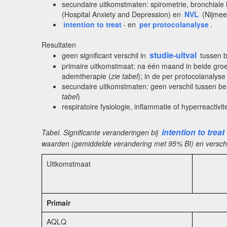
secundaire uitkomstmaten: spirometrie, bronchiale 
(Hospital Anxiety and Depression) en
NVL
(Nijmeeg
intention to treat
- en
per protocolanalyse
.
Resultaten
studie-uitval
geen significant verschil in
tussen b
primaire uitkomstmaat: na één maand in beide groe
ademtherapie (
zie tabel
); in de per protocolanalys
secundaire uitkomstmaten: geen verschil tussen 
tabel
)
respiratoire fysiologie, inflammatie of hyperreactivit
intention to treat
Tabel. Significante veranderingen bij
waarden (gemiddelde verandering met 95% BI) en versch
Uitkomstmaat
Primair
AQLQ