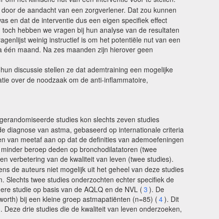
t door de aandacht van een zorgverlener. Dat zou kunnen
 en dat de interventie dus een eigen specifiek effect
 toch hebben we vragen bij hun analyse van de resultaten
genlijst weinig instructief is om het potentiële nut van een
 na één maand. Na zes maanden zijn hierover geen
 hun discussie stellen ze dat ademtraining een mogelijke
atie over de noodzaak om de anti-inflammatoire,
gerandomiseerde studies kon slechts zeven studies
de diagnose van astma, gebaseerd op internationale criteria
ken van meetaf aan op dat de definities van ademoefeningen
n minder beroep deden op bronchodilatatoren (twee
n verbetering van de kwaliteit van leven (twee studies).
ns de auteurs niet mogelijk uit het geheel van deze studies
. Slechts twee studies onderzochten echter specifiek de
dere studie op basis van de AQLQ en de NVL (
3
). De
rth) bij een kleine groep astmapatiënten (n=85) (
4
). Dit
 Deze drie studies die de kwaliteit van leven onderzoeken,