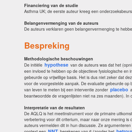
Financiering van de studie
Asthma UK; de eerste auteur kreeg een onderzoeksbeurs
Belangenvermenging van de auteurs
De auteurs verklaren geen belangenvermenging te hebbe
Bespreking
Methodologische beschouwingen
hypothese
De initiële
van de auteurs was dat het (opn
een invloed te hebben op de objectieve fysiologische en 
gebeurde op vrijwillige basis. Het is dus niet zeker dat de
voor de voorgestelde aanpak. De evaluatie gebeurde op ba
placebo
van leven te meten bij een interventie zonder
a
beantwoordde de vragenlijsten niet na zes maanden). In 
Interpretatie van de resultaten
De AQLQ is het meetinstrument voor de primaire uitkomstm
verbetering voor dit criterium, maar naar onze mening is d
auteurs vermelden dit in hun discussie. Ze argumenteren d
NNT
betrou
context een
berekenen van 6 (zonder het