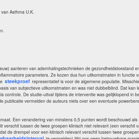
 van Asthma U.K.
n.
ieuw) aanleren van ademhalingstechnieken de gezondheidstoestand en 
inflammatoire parameters. Ze kozen dus hun uitkomstmaten in functie va
steekproef
ze
representatief is voor de algemene populatie. Missch
sis van subjectieve uitkomstmaten en was niet dubbelblind. Dat kan le
ls controle. De studie-uitval tijdens de interventie was gelijklopend
de publicatie vermelden de auteurs niets over een eventuele powerber
aat. Een verandering van minstens 0,5 punten wordt beschouwd als kli
it verschil tussen de twee groepen klinisch niet relevant (een verschil
at de drempel voor een klinisch relevant verschil tussen twee groepen n
wbaarheidsinterval
te vermelden) lijkt ons geen betrouwbare manier 