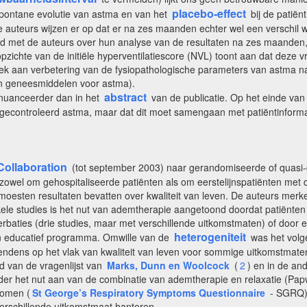
placebo-effect
spontane evolutie van astma en van het
bij de patiën
uteurs wijzen er op dat er na zes maanden echter wel een verschil was
rd met de auteurs over hun analyse van de resultaten na zes maanden,
zichte van de initiële hyperventilatiescore (NVL) toont aan dat deze vra
ebrek aan verbetering van de fysiopathologische parameters van astma
an geneesmiddelen voor astma).
abstract
genuanceerder dan in het
van de publicatie. Op het einde van
nde gecontroleerd astma, maar dat dit moet samengaan met patiëntinform
ollaboration
(tot september 2003) naar gerandomiseerde of quasi-
 zowel om gehospitaliseerde patiënten als om eerstelijnspatiënten met 
 moesten resultaten bevatten over kwaliteit van leven. De auteurs mer
nkele studies is het nut van ademtherapie aangetoond doordat patiënte
rbaties (drie studies, maar met verschillende uitkomstmaten) of door ee
heterogeniteit
en educatief programma. Omwille van de
was het volge
endens op het vlak van kwaliteit van leven voor sommige uitkomstmaten
nd van de vragenlijst van
Marks, Dunn en Woolcock
(
2
) en in de an
r het nut aan van de combinatie van ademtherapie en relaxatie (Papwo
tomen (
St George’s Respiratory Symptoms Questionnaire
- SGRQ).
 verschillende uitkomstmaat hanteren.