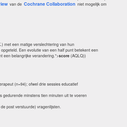
view
Cochrane Collaboration
van de
niet mogelijk om
.K.) met een matige verslechtering van hun
opgeteld. Een evolutie van een half punt betekent een
t een belangrijke verandering.">
score
(AQLQ))
erapeut (n=94); ofwel drie sessies educatief
s gedurende minstens tien minuten uit te voeren
de post verstuurde) vragenlijsten.