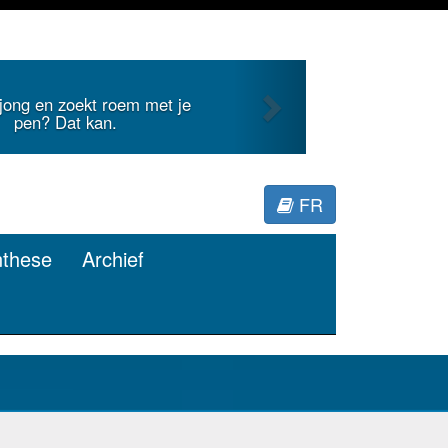
Next
internationale literatuur voor
Minerva.
FR
nthese
Archief