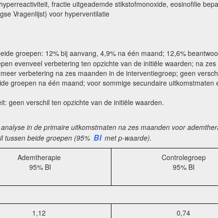
hyperreactiviteit, fractie uitgeademde stikstofmonoxide, eosinofilie b
se Vragenlijst) voor hyperventilatie
eide groepen: 12% bij aanvang, 4,9% na één maand; 12,6% beantwoor
pen evenveel verbetering ten opzichte van de initiële waarden; na ze
e meer verbetering na zes maanden in de interventiegroep; geen verschil
beide groepen na één maand; voor sommige secundaire uitkomstmaten 
eit: geen verschil ten opzichte van de initiële waarden.
analyse in de primaire uitkomstmaten na zes maanden voor ademtherapie 
BI
il tussen beide groepen (95%
met p-waarde).
Ademtherapie
Controlegroep
95% BI
95% BI
1,12
0,74