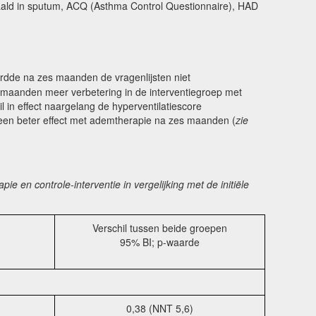
epaald in sputum, ACQ (Asthma Control Questionnaire), HAD
dde na zes maanden de vragenlijsten niet
s maanden meer verbetering in de interventiegroep met
 in effect naargelang de hyperventilatiescore
een beter effect met ademtherapie na zes maanden (
zie
en controle-interventie in vergelijking met de initiële
Verschil tussen beide groepen
95% BI; p-waarde
0,38 (NNT 5,6)