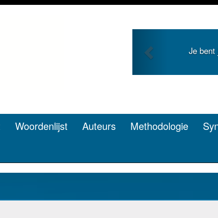
Previous
 en zoekt roem met je
Je duidt 
n? Dat kan.
t
Woordenlijst
Auteurs
Methodologie
Sy