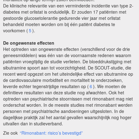
De klinische relevantie van een verminderde incidentie van type 2-
diabetes met orlistat is onduidelijk. Er zouden 17 patiënten met
gestoorde glucosetolerantie gedurende vier jaar met orlistat
behandeld moeten worden om bij één patiënt diabetes te
voorkomen (
5
).
De ongewenste effecten
Het optreden van ongewenste effecten (verschillend voor de drie
geneesmiddelen) was één van de voornaamste redenen waarom
patiënten vroegtijdig de studie verlieten. De bloeddrukstijging met
sibutramine spoort aan tot voorzichtigheid. De SCOUT-studie, die
recent werd opgezet om het uiteindelijke effect van sibutramine op
de cardiovasculaire morbiditeit en mortaliteit te onderzoeken,
leverde echter tegenstrijdige resultaten op (
6
). We moeten de
definitieve resultaten van deze studie nog afwachten. Ook het
optreden van psychiatrische stoornissen met rimonabant mag niet
onderschat worden. In de meeste studies met rimonabant werden
personen met psychiatrische aandoeningen uitgesloten. In de
dagelijkse praktijk zal het aantal gevallen waarschijnlijk nog hoger
uitvallen dan in studieverband.
Zie ook
“Rimonabant: risico’s bevestigd”