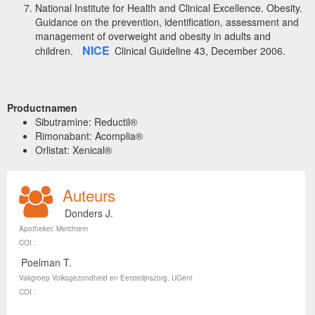
National Institute for Health and Clinical Excellence. Obesity.
Guidance on the prevention, identification, assessment and
management of overweight and obesity in adults and
NICE
children.
Clinical Guideline 43, December 2006.
Productnamen
Sibutramine: Reductil®
Rimonabant: Acomplia®
Orlistat: Xenical®
Auteurs
Donders J.
Apotheker, Merchtem
COI :
Poelman T.
Vakgroep Volksgezondheid en Eerstelijnszorg, UGent
COI :