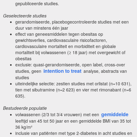
gepubliceerde studies.
Geselecteerde studies
gerandomiseerde, placebogecontroleerde studies met een
duur van minstens één jaar
effect van geneesmiddelen tegen obesitas op
gewichtsverlies, cardiovasculaire risicofactoren,
cardiovasculaire mortaliteit en morbiditeit en globale
mortaliteit bij volwassenen (≥ 18 jaar) met overgewicht of
obesitas
exclusie: quasi-gerandomiseerde, open label, cross-over
intention to treat
studies, geen
analyse, abstracts van
studies
uiteindelijke selectie: zestien studies met orlistat (n=10 631),
tien met sibutramine (n=2 623) en vier met rimonabant (n=6
635).
Bestudeerde populatie
gemiddelde
volwassenen (2/3 tot 3/4 vrouwen) met een
leeftijd van 45 tot 50 jaar en een gemiddelde BMI van 35 tot
36 kg/m²
inclusie van patiënten met type 2-diabetes in acht studies en