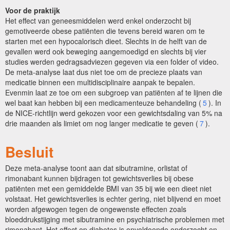
Voor de praktijk
Het effect van geneesmiddelen werd enkel onderzocht bij
gemotiveerde obese patiënten die tevens bereid waren om te
starten met een hypocalorisch dieet. Slechts in de helft van de
gevallen werd ook beweging aangemoedigd en slechts bij vier
studies werden gedragsadviezen gegeven via een folder of video.
De meta-analyse laat dus niet toe om de precieze plaats van
medicatie binnen een multidisciplinaire aanpak te bepalen.
Evenmin laat ze toe om een subgroep van patiënten af te lijnen die
wel baat kan hebben bij een medicamenteuze behandeling (
5
). In
de NICE-richtlijn werd gekozen voor een gewichtsdaling van 5% na
drie maanden als limiet om nog langer medicatie te geven (
7
).
Besluit
Deze meta-analyse toont aan dat sibutramine, orlistat of
rimonabant kunnen bijdragen tot gewichtsverlies bij obese
patiënten met een gemiddelde BMI van 35 bij wie een dieet niet
volstaat. Het gewichtsverlies is echter gering, niet blijvend en moet
worden afgewogen tegen de ongewenste effecten zoals
bloeddrukstijging met sibutramine en psychiatrische problemen met
rimonabant. Het effect op diabetes is onvoldoende onderzocht en