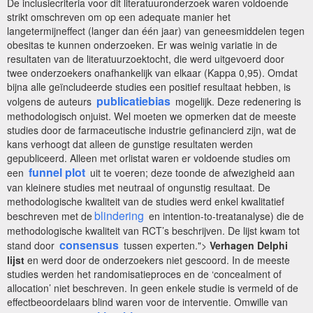
De inclusiecriteria voor dit literatuuronderzoek waren voldoende
strikt omschreven om op een adequate manier het
langetermijneffect (langer dan één jaar) van geneesmiddelen tegen
obesitas te kunnen onderzoeken. Er was weinig variatie in de
resultaten van de literatuurzoektocht, die werd uitgevoerd door
twee onderzoekers onafhankelijk van elkaar (Kappa 0,95). Omdat
bijna alle geïncludeerde studies een positief resultaat hebben, is
publicatiebias
volgens de auteurs
mogelijk. Deze redenering is
methodologisch onjuist. Wel moeten we opmerken dat de meeste
studies door de farmaceutische industrie gefinancierd zijn, wat de
kans verhoogt dat alleen de gunstige resultaten werden
gepubliceerd. Alleen met orlistat waren er voldoende studies om
funnel plot
een
uit te voeren; deze toonde de afwezigheid aan
van kleinere studies met neutraal of ongunstig resultaat. De
methodologische kwaliteit van de studies werd enkel kwalitatief
blindering
beschreven met de
en intention-to-treatanalyse) die de
methodologische kwaliteit van RCT’s beschrijven. De lijst kwam tot
consensus
stand door
tussen experten.">
Verhagen Delphi
lijst
en werd door de onderzoekers niet gescoord. In de meeste
studies werden het randomisatieproces en de ‘concealment of
allocation’ niet beschreven. In geen enkele studie is vermeld of de
effectbeoordelaars blind waren voor de interventie. Omwille van