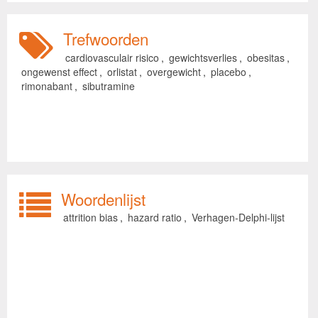
Trefwoorden
cardiovasculair risico
,
gewichtsverlies
,
obesitas
,
ongewenst effect
,
orlistat
,
overgewicht
,
placebo
,
rimonabant
,
sibutramine
Woordenlijst
attrition bias
,
hazard ratio
,
Verhagen-Delphi-lijst