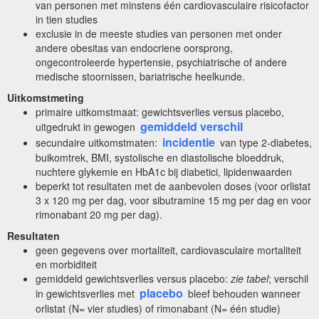
van personen met minstens één cardiovasculaire risicofactor
in tien studies
exclusie in de meeste studies van personen met onder
andere obesitas van endocriene oorsprong,
ongecontroleerde hypertensie, psychiatrische of andere
medische stoornissen, bariatrische heelkunde.
Uitkomstmeting
primaire uitkomstmaat: gewichtsverlies versus placebo,
gemiddeld verschil
uitgedrukt in gewogen
incidentie
secundaire uitkomstmaten:
van type 2-diabetes,
buikomtrek, BMI, systolische en diastolische bloeddruk,
nuchtere glykemie en HbA1c bij diabetici, lipidenwaarden
beperkt tot resultaten met de aanbevolen doses (voor orlistat
3 x 120 mg per dag, voor sibutramine 15 mg per dag en voor
rimonabant 20 mg per dag).
Resultaten
geen gegevens over mortaliteit, cardiovasculaire mortaliteit
en morbiditeit
gemiddeld gewichtsverlies versus placebo:
zie tabel
; verschil
placebo
in gewichtsverlies met
bleef behouden wanneer
orlistat (N= vier studies) of rimonabant (N= één studie)