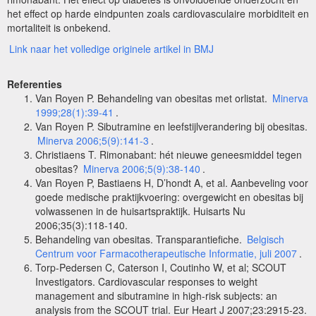
het effect op harde eindpunten zoals cardiovasculaire morbiditeit en
mortaliteit is onbekend.
Link naar het volledige originele artikel in BMJ
Referenties
Van Royen P. Behandeling van obesitas met orlistat.
Minerva
1999;28(1):39-41
.
Van Royen P. Sibutramine en leefstijlverandering bij obesitas.
Minerva 2006;5(9):141-3
.
Christiaens T. Rimonabant: hét nieuwe geneesmiddel tegen
obesitas?
Minerva 2006;5(9):38-140
.
Van Royen P, Bastiaens H, D’hondt A, et al. Aanbeveling voor
goede medische praktijkvoering: overgewicht en obesitas bij
volwassenen in de huisartspraktijk. Huisarts Nu
2006;35(3):118-140.
Behandeling van obesitas. Transparantiefiche.
Belgisch
Centrum voor Farmacotherapeutische Informatie, juli 2007
.
Torp-Pedersen C, Caterson I, Coutinho W, et al; SCOUT
Investigators. Cardiovascular responses to weight
management and sibutramine in high-risk subjects: an
analysis from the SCOUT trial. Eur Heart J 2007;23:2915-23.