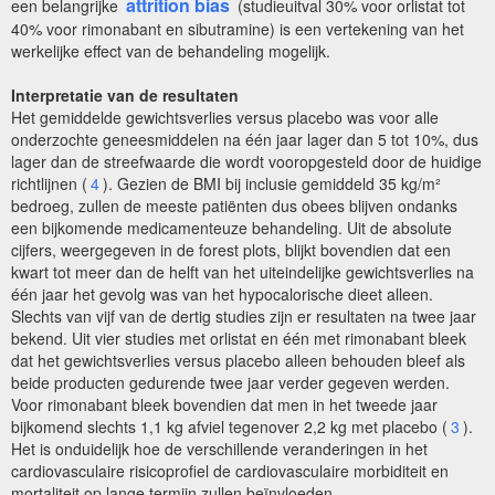
attrition bias
een belangrijke
(studieuitval 30% voor orlistat tot
40% voor rimonabant en sibutramine) is een vertekening van het
werkelijke effect van de behandeling mogelijk.
Interpretatie van de resultaten
Het gemiddelde gewichtsverlies versus placebo was voor alle
onderzochte geneesmiddelen na één jaar lager dan 5 tot 10%, dus
lager dan de streefwaarde die wordt vooropgesteld door de huidige
richtlijnen (
4
). Gezien de BMI bij inclusie gemiddeld 35 kg/m²
bedroeg, zullen de meeste patiënten dus obees blijven ondanks
een bijkomende medicamenteuze behandeling. Uit de absolute
cijfers, weergegeven in de forest plots, blijkt bovendien dat een
kwart tot meer dan de helft van het uiteindelijke gewichtsverlies na
één jaar het gevolg was van het hypocalorische dieet alleen.
Slechts van vijf van de dertig studies zijn er resultaten na twee jaar
bekend. Uit vier studies met orlistat en één met rimonabant bleek
dat het gewichtsverlies versus placebo alleen behouden bleef als
beide producten gedurende twee jaar verder gegeven werden.
Voor rimonabant bleek bovendien dat men in het tweede jaar
bijkomend slechts 1,1 kg afviel tegenover 2,2 kg met placebo (
3
).
Het is onduidelijk hoe de verschillende veranderingen in het
cardiovasculaire risicoprofiel de cardiovasculaire morbiditeit en
mortaliteit op lange termijn zullen beïnvloeden.