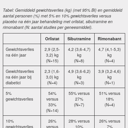
Tabel: Gemiddeld gewichtsverlies (kg) (met 95% BI) en gemiddeld
aantal personen (%) met 5% en 10% gewichtsverlies versus
placebo na één jaar behandeling met orlistat, sibutramine en
rimonabant (N: aantal studies per geneesmiddel).
Orlistat
Sibutramine
Rimonabant
Gewichtsverlies
2,9 (2,5-
4,2 (3,6-4,7)
4,7 (4,1-5,3)
na één jaar
3,2) kg
kg
kg
(N=15)
(N=8)
(N=4)
Gewichtsverlies
2,3 (1,6-
4,9 (3,6-6,2)
3,9 (3,2-4,6)
na één jaar bij
3,0) kg
kg
kg
diabetici
(N=4)
(N=3)
(N=1)
5%
54%
55% versus
51% versus
gewichtsverlies
versus
27%
18%
33%
(N=7)
(N=4)
(N=14)
10%
26%
28% versus
26% versus
gewichtsverlies
versus
10%
7%