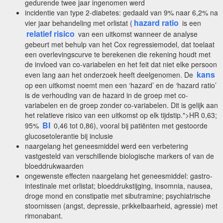
gedurende twee jaar ingenomen werd
incidentie van type 2-diabetes: gedaald van 9% naar 6,2% na
hazard ratio
vier jaar behandeling met orlistat (
is een
relatief risico
van een uitkomst wanneer de analyse
gebeurt met behulp van het Cox regressiemodel, dat toelaat
een overlevingscurve te berekenen die rekening houdt met
de invloed van co-variabelen en het feit dat niet elke persoon
kans
even lang aan het onderzoek heeft deelgenomen. De
op een uitkomst noemt men een ‘hazard’ en de ‘hazard ratio’
is de verhouding van de hazard in de groep met co-
variabelen en de groep zonder co-variabelen. Dit is gelijk aan
het relatieve risico van een uitkomst op elk tijdstip.">HR 0,63;
BI
95%
0,46 tot 0,86), vooral bij patiënten met gestoorde
glucosetolerantie bij inclusie
naargelang het geneesmiddel werd een verbetering
vastgesteld van verschillende biologische markers of van de
bloeddrukwaarden
ongewenste effecten naargelang het geneesmiddel: gastro-
intestinale met orlistat; bloeddrukstijging, insomnia, nausea,
droge mond en constipatie met sibutramine; psychiatrische
stoornissen (angst, depressie, prikkelbaarheid, agressie) met
rimonabant.