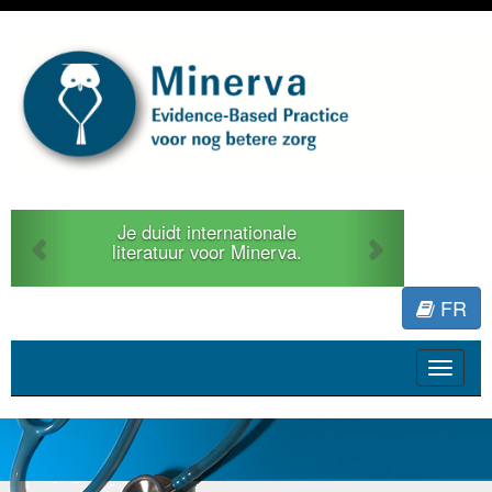
Previous
Next
Je duidt internationale
literatuur voor Minerva.
FR
Toggle
navigat