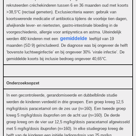
rekruteerden crèchekinderen tussen 6 en 36 maanden oud met koorts
>38,5°C (rectaal gemeten). Exclusiecriteria waren: gebruik van
koortswerende medicatie of antibiotica tijdens de voorbije tien dagen,
afwijkende lever- en niertesten, gastro-intestinale bloeding in de
voorgeschiedenis, allergie voor antipyretica en astma. Uiteindelijk
gemiddelde
werden 480 kinderen met een
leeftijd van 19
maanden (SD 9) geïncludeerd. De diagnose was bij ongeveer de helft
‘bovenste luchtweginfectie’ en bij ongeveer 30% ‘virale infectie’. De
gemiddelde koorts bij inclusie bedroeg ongeveer 40,65°C.
Onderzoeksopzet
In een gecontroleerde, gerandomiseerde en dubbelblinde studie
werden de kinderen verdeeld in drie groepen. Een groep kreeg 12,5
mg/kg/dosis paracetamol om de zes uur (n=160). Een tweede groep
kreeg 5 mg/kg/dosis ibuprofen om de acht uur (n=160). De derde
groep kreeg om de vier uur 12,5 mg/kg/dosis paracetamol afgewisseld
met 5 mg/kg/dosis ibuprofen (n=160). In elke studiegroep kreeg de
helft van de kinderen een initiële ladingsdosis van 25 mg/kg