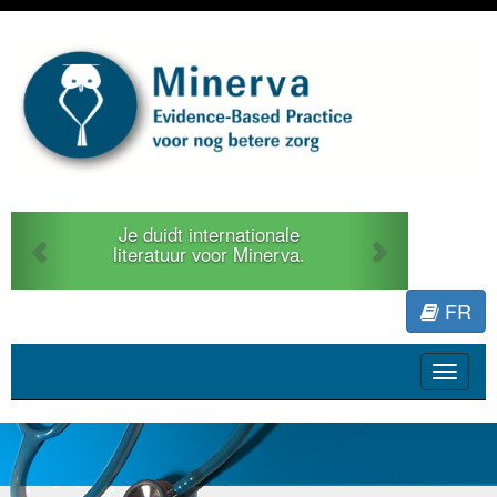
Previous
Next
Je duidt internationale
literatuur voor Minerva.
FR
Toggle
navigat