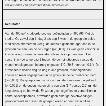
het optreden van gastrointestinaal bloedverlies.
Resultaten
Van de 480 geïncludeerde peuters beëindigden er 466 (96,7%) de
studie. Op zowel dag 1, dag 2 als dag 3 was in de groep die beide
medicijnen alternerend kreeg, de koorts significant lager dan in de
groepen die een van beide kregen (p<0,001). Er was geen verschil in
koortsdaling tussen de paracetamol- en de ibuprofengroep. Het
verschil in koorts op dag 1 tussen de combinatiegroep versus de
monotherapiegroepen bedroeg ongeveer 1°C (39,6° versus 40,6°). De
stressscore daalde dag na dag in alle groepen, maar significant
sneller en meer uitgesproken in de groep die beide medicijnen nam
(p<0,001). Die groep kreeg significant minder dosissen toegediend
(p<0,001) en de ouders waren bijna een dag (1,7 versus 2,6) minder
lang afwezig op het werk. Er waren geen significante verschillen in
aantal spoedopnames, er werden geen ernstige nevenwerkingen
gerapporteerd en tussen de groepen waren er geen verschillen in