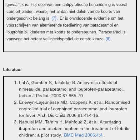
gevaarlijk is. Het doel van een antipyretische behandeling is vooral
comfort bieden, waarbij het al dan niet dalen van de koorts van
ondergeschikt belang is
(7)
. Er is onvoldoende evidentie om het
voorschrijven van alternerende toediening van paracetamol en
ibuprofen bij kinderen met koorts te ondersteunen. Paracetamol is
vanwege het betere veiligheidsprofiel de eerste keuze
(8)
.
Literatuur
Lal A, Gomber S, Talukdar B. Antipyretic effects of
nimesulide, paracetamol and ibuprofen-paracetamol.
Indian J Pediatr 2000;67:865-70.
Erlewyn-Lajeunesse MD, Coppens K, et al. Randomised
controlled trial of combined paracetamol and ibuprofen
for fever. Arch Dis Child 2006;91:414-16.
Nabulsi MM, Tamim H, Mahfoud Z, et al. Alternating
ibuprofen and acetaminophen in the treatment of febrile
children: a pilot study.
BMC Med 2006;4:4
.