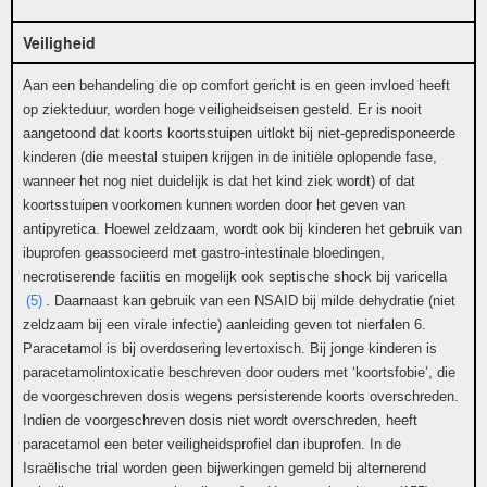
Veiligheid
Aan een behandeling die op comfort gericht is en geen invloed heeft
op ziekteduur, worden hoge veiligheidseisen gesteld. Er is nooit
aangetoond dat koorts koortsstuipen uitlokt bij niet-gepredisponeerde
kinderen (die meestal stuipen krijgen in de initiële oplopende fase,
wanneer het nog niet duidelijk is dat het kind ziek wordt) of dat
koortsstuipen voorkomen kunnen worden door het geven van
antipyretica. Hoewel zeldzaam, wordt ook bij kinderen het gebruik van
ibuprofen geassocieerd met gastro-intestinale bloedingen,
necrotiserende faciitis en mogelijk ook septische shock bij varicella
(5)
. Daarnaast kan gebruik van een NSAID bij milde dehydratie (niet
zeldzaam bij een virale infectie) aanleiding geven tot nierfalen 6.
Paracetamol is bij overdosering levertoxisch. Bij jonge kinderen is
paracetamolintoxicatie beschreven door ouders met ‘koortsfobie’, die
de voorgeschreven dosis wegens persisterende koorts overschreden.
Indien de voorgeschreven dosis niet wordt overschreden, heeft
paracetamol een beter veiligheidsprofiel dan ibuprofen. In de
Israëlische trial worden geen bijwerkingen gemeld bij alternerend