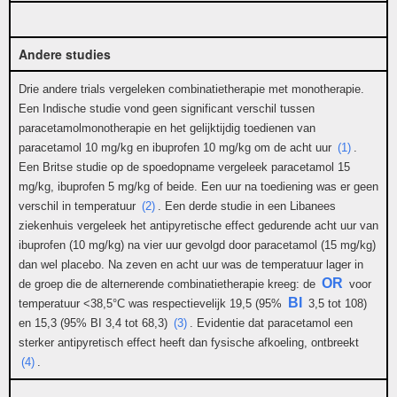
Andere studies
Drie andere trials vergeleken combinatietherapie met monotherapie.
Een Indische studie vond geen significant verschil tussen
paracetamolmonotherapie en het gelijktijdig toedienen van
paracetamol 10 mg/kg en ibuprofen 10 mg/kg om de acht uur
(1)
.
Een Britse studie op de spoedopname vergeleek paracetamol 15
mg/kg, ibuprofen 5 mg/kg of beide. Een uur na toediening was er geen
verschil in temperatuur
(2)
. Een derde studie in een Libanees
ziekenhuis vergeleek het antipyretische effect gedurende acht uur van
ibuprofen (10 mg/kg) na vier uur gevolgd door paracetamol (15 mg/kg)
dan wel placebo. Na zeven en acht uur was de temperatuur lager in
OR
de groep die de alternerende combinatietherapie kreeg: de
voor
BI
temperatuur <38,5°C was respectievelijk 19,5 (95%
3,5 tot 108)
en 15,3 (95% BI 3,4 tot 68,3)
(3)
. Evidentie dat paracetamol een
sterker antipyretisch effect heeft dan fysische afkoeling, ontbreekt
(4)
.