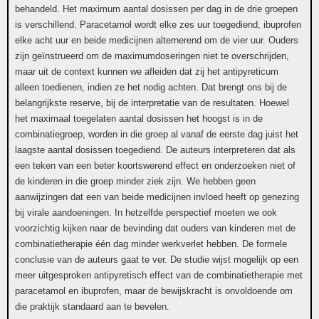
behandeld. Het maximum aantal dosissen per dag in de drie groepen
is verschillend. Paracetamol wordt elke zes uur toegediend, ibuprofen
elke acht uur en beide medicijnen alternerend om de vier uur. Ouders
zijn geïnstrueerd om de maximumdoseringen niet te overschrijden,
maar uit de context kunnen we afleiden dat zij het antipyreticum
alleen toedienen, indien ze het nodig achten. Dat brengt ons bij de
belangrijkste reserve, bij de interpretatie van de resultaten. Hoewel
het maximaal toegelaten aantal dosissen het hoogst is in de
combinatiegroep, worden in die groep al vanaf de eerste dag juist het
laagste aantal dosissen toegediend. De auteurs interpreteren dat als
een teken van een beter koortswerend effect en onderzoeken niet of
de kinderen in die groep minder ziek zijn. We hebben geen
aanwijzingen dat een van beide medicijnen invloed heeft op genezing
bij virale aandoeningen. In hetzelfde perspectief moeten we ook
voorzichtig kijken naar de bevinding dat ouders van kinderen met de
combinatietherapie één dag minder werkverlet hebben. De formele
conclusie van de auteurs gaat te ver. De studie wijst mogelijk op een
meer uitgesproken antipyretisch effect van de combinatietherapie met
paracetamol en ibuprofen, maar de bewijskracht is onvoldoende om
die praktijk standaard aan te bevelen.