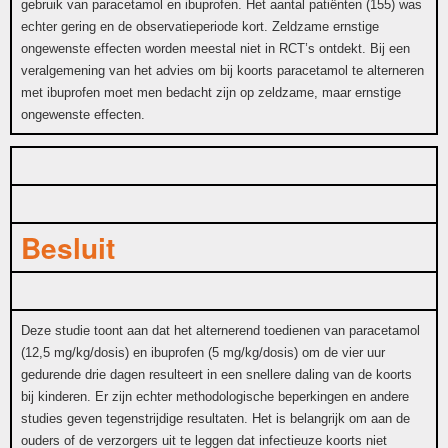
gebruik van paracetamol en ibuprofen. Het aantal patiënten (155) was
echter gering en de observatieperiode kort. Zeldzame ernstige
ongewenste effecten worden meestal niet in RCT’s ontdekt. Bij een
veralgemening van het advies om bij koorts paracetamol te alterneren
met ibuprofen moet men bedacht zijn op zeldzame, maar ernstige
ongewenste effecten.
Besluit
Deze studie toont aan dat het alternerend toedienen van paracetamol
(12,5 mg/kg/dosis) en ibuprofen (5 mg/kg/dosis) om de vier uur
gedurende drie dagen resulteert in een snellere daling van de koorts
bij kinderen. Er zijn echter methodologische beperkingen en andere
studies geven tegenstrijdige resultaten. Het is belangrijk om aan de
ouders of de verzorgers uit te leggen dat infectieuze koorts niet