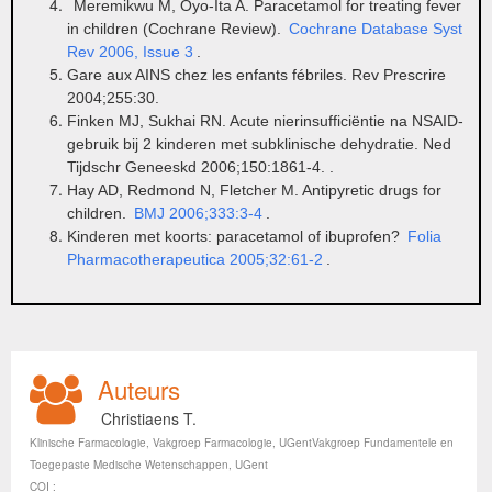
Meremikwu M, Oyo-Ita A. Paracetamol for treating fever
in children (Cochrane Review).
Cochrane Database Syst
Rev 2006, Issue 3
.
Gare aux AINS chez les enfants fébriles. Rev Prescrire
2004;255:30.
Finken MJ, Sukhai RN. Acute nierinsufficiëntie na NSAID-
gebruik bij 2 kinderen met subklinische dehydratie. Ned
Tijdschr Geneeskd 2006;150:1861-4. .
Hay AD, Redmond N, Fletcher M. Antipyretic drugs for
children.
BMJ 2006;333:3-4
.
Kinderen met koorts: paracetamol of ibuprofen?
Folia
Pharmacotherapeutica 2005;32:61-2
.
Auteurs
Christiaens T.
Klinische Farmacologie, Vakgroep Farmacologie, UGentVakgroep Fundamentele en
Toegepaste Medische Wetenschappen, UGent
COI :