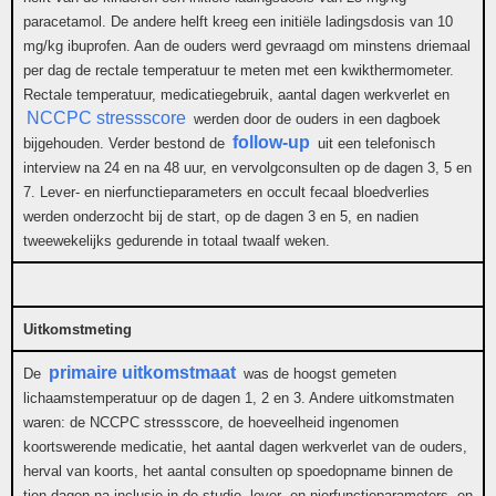
paracetamol. De andere helft kreeg een initiële ladingsdosis van 10
mg/kg ibuprofen. Aan de ouders werd gevraagd om minstens driemaal
per dag de rectale temperatuur te meten met een kwikthermometer.
Rectale temperatuur, medicatiegebruik, aantal dagen werkverlet en
NCCPC stressscore
werden door de ouders in een dagboek
follow-up
bijgehouden. Verder bestond de
uit een telefonisch
interview na 24 en na 48 uur, en vervolgconsulten op de dagen 3, 5 en
7. Lever- en nierfunctieparameters en occult fecaal bloedverlies
werden onderzocht bij de start, op de dagen 3 en 5, en nadien
tweewekelijks gedurende in totaal twaalf weken.
Uitkomstmeting
primaire uitkomstmaat
De
was de hoogst gemeten
lichaamstemperatuur op de dagen 1, 2 en 3. Andere uitkomstmaten
waren: de NCCPC stressscore, de hoeveelheid ingenomen
koortswerende medicatie, het aantal dagen werkverlet van de ouders,
herval van koorts, het aantal consulten op spoedopname binnen de
tien dagen na inclusie in de studie, lever- en nierfunctieparameters, en