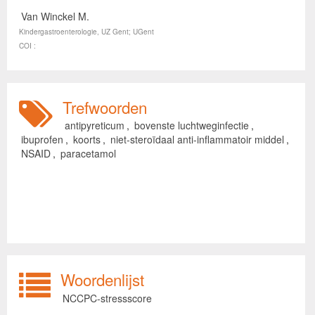
Van Winckel M.
Kindergastroenterologie, UZ Gent; UGent
COI :
Trefwoorden
antipyreticum
,
bovenste luchtweginfectie
,
ibuprofen
,
koorts
,
niet-steroïdaal anti-inflammatoir middel
,
NSAID
,
paracetamol
Woordenlijst
NCCPC-stressscore