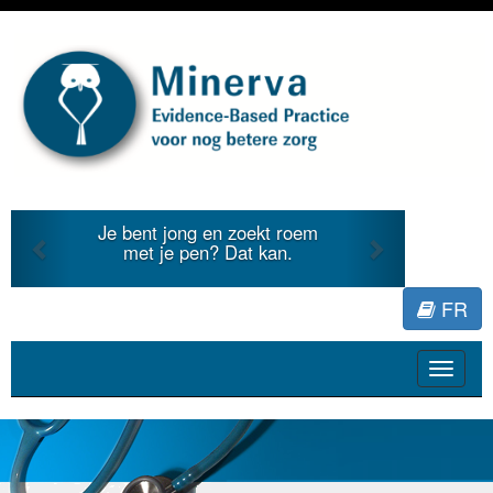
Previous
Next
roem
Je duidt internationale
.
literatuur voor Minerva.
FR
Toggle
navigat