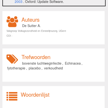
2003
. Oxford: Update Software.
Auteurs
De Sutter A.
Vakgroep Volksgezondheid en Eerstelijnszorg, UGent
COI :
Trefwoorden
bovenste luchtweginfectie
,
Echinacea
,
fytotherapie
,
placebo
,
verkoudheid
Woordenlijst