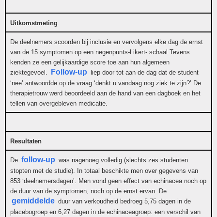
Uitkomstmeting
De deelnemers scoorden bij inclusie en vervolgens elke dag de ernst
van de 15 symptomen op een negenpunts-Likert- schaal.Tevens
kenden ze een gelijkaardige score toe aan hun algemeen
Follow-up
ziektegevoel.
liep door tot aan de dag dat de student
‘nee’ antwoordde op de vraag ‘denkt u vandaag nog ziek te zijn?’ De
therapietrouw werd beoordeeld aan de hand van een dagboek en het
tellen van overgebleven medicatie.
Resultaten
follow-up
De
was nagenoeg volledig (slechts zes studenten
stopten met de studie). In totaal beschikte men over gegevens van
853 ‘deelnemersdagen’. Men vond geen effect van echinacea noch op
de duur van de symptomen, noch op de ernst ervan. De
gemiddelde
duur van verkoudheid bedroeg 5,75 dagen in de
placebogroep en 6,27 dagen in de echinaceagroep: een verschil van