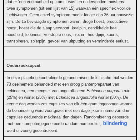
dat er ‘een verkoudheid op komst was’ en ondervonden minstens
twee symptomen (uit een lijst van 15) waarvan één specifiek voor de
luchtwegen. Geen enkel symptoom mocht langer dan 36 uur aanwezig
zijn. De 15 bevraagde symptomen waren: droge hoest, productieve
hoest, hoest die de slaap verstoort, keelpijn, geprikkelde keel,
heesheid, loopneus, verstopte neus, niezen, hoofdpijn, koorts,
transpireren, spierpijn, gevoel van uitputting en verminderde eetlust.
Onderzoeksopzet
In deze placebogecontroleerde gerandomiseerde klinische trial werden
73 deelnemers behandeld met een droog plantenpreparaat van
echinacea, een mengsel van ongeraffineerd
Echinacea purpura
kruid
(25%) en wortel (25%) met
Echinacea angustifolia
wortel (50%). De
eerste dag werden zes capsules van elk één gram ingenomen waarna
de behandeling werd voortgezet met een dagelijkse inname van drie
capsules gedurende maximaal tien dagen. Randomisering gebeurde
blindering
met een computergegenereerde random number list,
werd uitvoerig gecontroleerd.