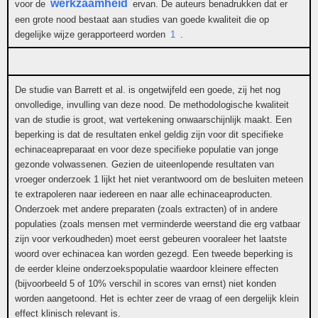
werkzaamheid
voor de
ervan. De auteurs benadrukken dat er
een grote nood bestaat aan studies van goede kwaliteit die op
degelijke wijze gerapporteerd worden
1
.
De studie van Barrett et al. is ongetwijfeld een goede, zij het nog
onvolledige, invulling van deze nood. De methodologische kwaliteit
van de studie is groot, wat vertekening onwaarschijnlijk maakt. Een
beperking is dat de resultaten enkel geldig zijn voor dit specifieke
echinaceapreparaat en voor deze specifieke populatie van jonge
gezonde volwassenen. Gezien de uiteenlopende resultaten van
vroeger onderzoek 1 lijkt het niet verantwoord om de besluiten meteen
te extrapoleren naar iedereen en naar alle echinaceaproducten.
Onderzoek met andere preparaten (zoals extracten) of in andere
populaties (zoals mensen met verminderde weerstand die erg vatbaar
zijn voor verkoudheden) moet eerst gebeuren vooraleer het laatste
woord over echinacea kan worden gezegd. Een tweede beperking is
de eerder kleine onderzoekspopulatie waardoor kleinere effecten
(bijvoorbeeld 5 of 10% verschil in scores van ernst) niet konden
worden aangetoond. Het is echter zeer de vraag of een dergelijk klein
effect klinisch relevant is.