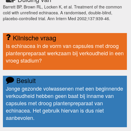
Barrett BP, Brown RL, Locken K, et al. Treatment of the common
cold with unrefined echinacea. A randomised, double-blind,
placebo-controlled trial. Ann Intern Med 2002;137:939-46.
Klinische vraag
Is echinacea in de vorm van capsules met droog
plantenpreparaat werkzaam bij verkoudheid in een
vroeg stadium?
Besluit
Jonge gezonde volwassenen met een beginnende
verkoudheid hebben geen baat bij inname van
capsules met droog plantenpreparaat van
echinacea. Het gebruik hiervan is dus niet
aanbevolen.