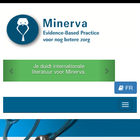
Previous
Next
Je duidt internationale
literatuur voor Minerva.
FR
Toggle
navigat