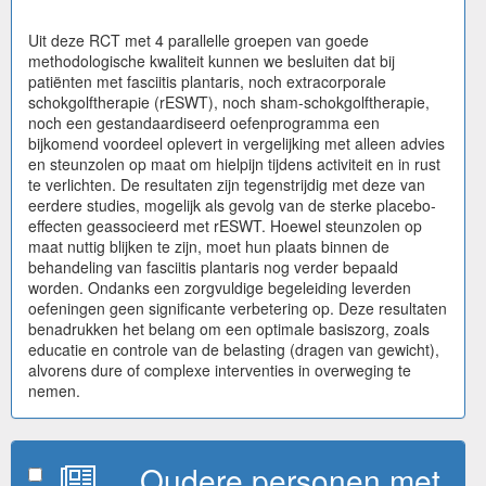
Uit deze RCT met 4 parallelle groepen van goede
methodologische kwaliteit kunnen we besluiten dat bij
patiënten met fasciitis plantaris, noch extracorporale
schokgolftherapie (rESWT), noch sham-schokgolftherapie,
noch een gestandaardiseerd oefenprogramma een
bijkomend voordeel oplevert in vergelijking met alleen advies
en steunzolen op maat om hielpijn tijdens activiteit en in rust
te verlichten. De resultaten zijn tegenstrijdig met deze van
eerdere studies, mogelijk als gevolg van de sterke placebo-
effecten geassocieerd met rESWT. Hoewel steunzolen op
maat nuttig blijken te zijn, moet hun plaats binnen de
behandeling van fasciitis plantaris nog verder bepaald
worden. Ondanks een zorgvuldige begeleiding leverden
oefeningen geen significante verbetering op. Deze resultaten
benadrukken het belang om een optimale basiszorg, zoals
educatie en controle van de belasting (dragen van gewicht),
alvorens dure of complexe interventies in overweging te
nemen.
Oudere personen met