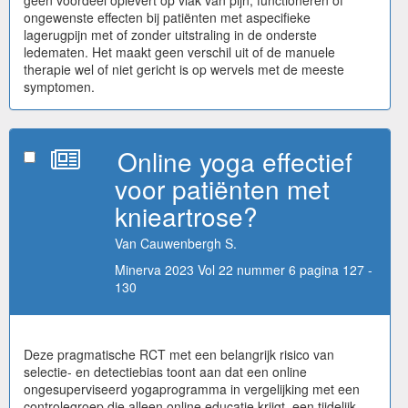
geen voordeel oplevert op vlak van pijn, functioneren of
ongewenste effecten bij patiënten met aspecifieke
lagerugpijn met of zonder uitstraling in de onderste
ledematen. Het maakt geen verschil uit of de manuele
therapie wel of niet gericht is op wervels met de meeste
symptomen.
Online yoga effectief
voor patiënten met
knieartrose?
Van Cauwenbergh S.
Minerva 2023 Vol 22 nummer 6 pagina 127 -
130
Deze pragmatische RCT met een belangrijk risico van
selectie- en detectiebias toont aan dat een online
ongesuperviseerd yogaprogramma in vergelijking met een
controlegroep die alleen online educatie krijgt, een tijdelijk