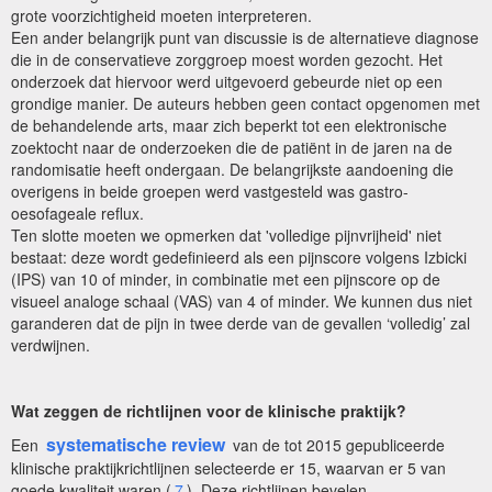
grote voorzichtigheid moeten interpreteren.
Een ander belangrijk punt van discussie is de alternatieve diagnose
die in de conservatieve zorggroep moest worden gezocht. Het
onderzoek dat hiervoor werd uitgevoerd gebeurde niet op een
grondige manier. De auteurs hebben geen contact opgenomen met
de behandelende arts, maar zich beperkt tot een elektronische
zoektocht naar de onderzoeken die de patiënt in de jaren na de
randomisatie heeft ondergaan. De belangrijkste aandoening die
overigens in beide groepen werd vastgesteld was gastro-
oesofageale reflux.
Ten slotte moeten we opmerken dat 'volledige pijnvrijheid' niet
bestaat: deze wordt gedefinieerd als een pijnscore volgens Izbicki
(IPS) van 10 of minder, in combinatie met een pijnscore op de
visueel analoge schaal (VAS) van 4 of minder. We kunnen dus niet
garanderen dat de pijn in twee derde van de gevallen ‘volledig’ zal
verdwijnen.
Wat zeggen de richtlijnen voor de klinische praktijk?
systematische review
Een
van de tot 2015 gepubliceerde
klinische praktijkrichtlijnen selecteerde er 15, waarvan er 5 van
goede kwaliteit waren (
7
). Deze richtlijnen bevelen