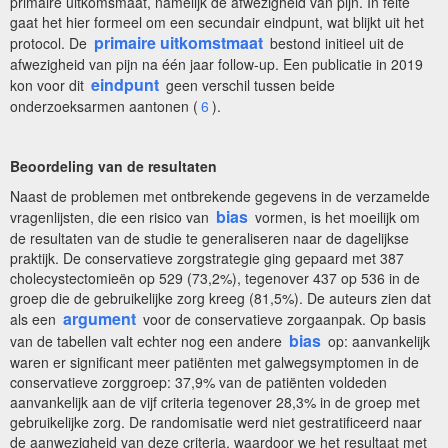
primaire uitkomsmaat, namelijk de afwezigheid van pijn. In feite
gaat het hier formeel om een secundair eindpunt, wat blijkt uit het
primaire uitkomstmaat
protocol. De
bestond initieel uit de
afwezigheid van pijn na één jaar follow-up. Een publicatie in 2019
eindpunt
kon voor dit
geen verschil tussen beide
onderzoeksarmen aantonen (
6
).
Beoordeling van de resultaten
Naast de problemen met ontbrekende gegevens in de verzamelde
bias
vragenlijsten, die een risico van
vormen, is het moeilijk om
de resultaten van de studie te generaliseren naar de dagelijkse
praktijk. De conservatieve zorgstrategie ging gepaard met 387
cholecystectomieën op 529 (73,2%), tegenover 437 op 536 in de
groep die de gebruikelijke zorg kreeg (81,5%). De auteurs zien dat
argument
als een
voor de conservatieve zorgaanpak. Op basis
bias
van de tabellen valt echter nog een andere
op: aanvankelijk
waren er significant meer patiënten met galwegsymptomen in de
conservatieve zorggroep: 37,9% van de patiënten voldeden
aanvankelijk aan de vijf criteria tegenover 28,3% in de groep met
gebruikelijke zorg. De randomisatie werd niet gestratificeerd naar
de aanwezigheid van deze criteria, waardoor we het resultaat met