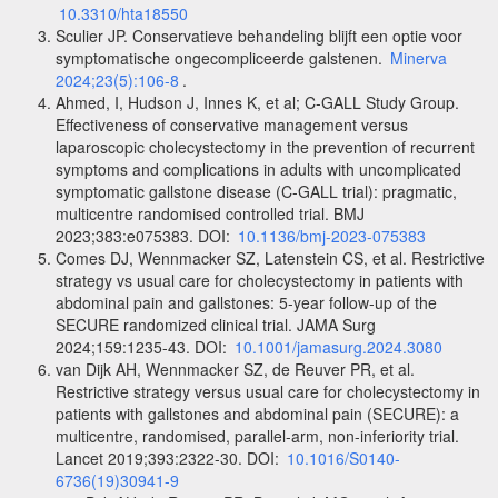
10.3310/hta18550
Sculier JP. Conservatieve behandeling blijft een optie voor
symptomatische ongecompliceerde galstenen.
Minerva
2024;23(5):106-8
.
Ahmed, I, Hudson J, Innes K, et al; C-GALL Study Group.
Effectiveness of conservative management versus
laparoscopic cholecystectomy in the prevention of recurrent
symptoms and complications in adults with uncomplicated
symptomatic gallstone disease (C-GALL trial): pragmatic,
multicentre randomised controlled trial. BMJ
2023;383:e075383. DOI:
10.1136/bmj-2023-075383
Comes DJ, Wennmacker SZ, Latenstein CS, et al. Restrictive
strategy vs usual care for cholecystectomy in patients with
abdominal pain and gallstones: 5-year follow-up of the
SECURE randomized clinical trial. JAMA Surg
2024;159:1235-43. DOI:
10.1001/jamasurg.2024.3080
van Dijk AH, Wennmacker SZ, de Reuver PR, et al.
Restrictive strategy versus usual care for cholecystectomy in
patients with gallstones and abdominal pain (SECURE): a
multicentre, randomised, parallel-arm, non-inferiority trial.
Lancet 2019;393:2322-30. DOI:
10.1016/S0140-
6736(19)30941-9