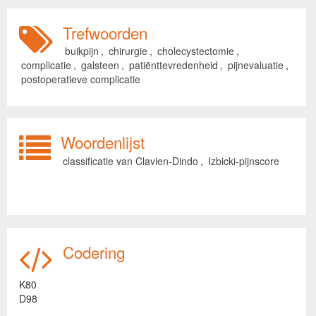
Trefwoorden
buikpijn
,
chirurgie
,
cholecystectomie
,
complicatie
,
galsteen
,
patiënttevredenheid
,
pijnevaluatie
,
postoperatieve complicatie
Woordenlijst
classificatie van Clavien-Dindo
,
Izbicki-pijnscore
Codering
K80
D98