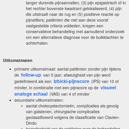
langer durende pijnaanvallen, (3) pijn epigastrisch of in
het rechter bovenste kwadrant gelokaliseerd, (4) pijn
die uitstraalt naar de rug en (5) positieve reactie op
pijnstillers; patiënten die niet aan deze vooraf
vastgestelde criteria voldeden, kregen een
conservatieve behandeling met aanvullend onderzoek
om een alternatieve diagnose voor de buikklachten te
achterhalen.
Uitkomstmaten
primaire uitkomstmaat: aantal patiënten zonder pijn tijdens
follow-up
de
van 5 jaar; afwezigheid van pijn werd
Izbicki-pijnscore
gedefinieerd als een
(IPS) van 10 of
visueel
minder, in combinatie met een pijnscore op de
analoge schaal
(VAS) van 4 of minder
secundaire uitkomstmaten:
aantal cholecystectomieën, complicaties als gevolg
van galstenen, chirurgische complicaties
geclassificeerd volgens de classificatie van Clavien-
Dindo
tevredenheid van de patiënten over de behandeling,