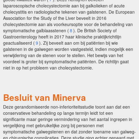
laparoscopische cholecystectomie aan bij galkolieken of acute
cholecystitis en radiologische tekenen van galstenen. De European
Association for the Study of the Liver beveelt in 2016
cholecystectomie aan als voorkeursoptie voor de behandeling van
symptomatische galblaasstenen (
8
). De British Society of
Gastroenterology heeft in 2017 haar klinische praktijkrichtlijn
geactualiseerd (
9
). Zij beveelt aan om bij patiënten bij wie
galstenen in de galwegen worden vastgesteld, indien mogelijk een
verwijdering van de stenen voor te stellen. Het bewijs van het
voordeel is groter bij symptomatische patiënten. De richtlijn gaat
niet in op het probleem van cholecystectomie.
Besluit van Minerva
Deze gerandomiseerde non-inferioriteitsstudie toont aan dat een
conservatieve behandeling op lange termijn leidt tot een
significante maar geringe vermindering van het aantal ingrepen in
vergelijking met gebruikelijke zorg bij personen met
symptomatische galwegstenen en dat zonder toename van galweg-
en chirurgische complicaties. Deze studie ging echter gepaard met