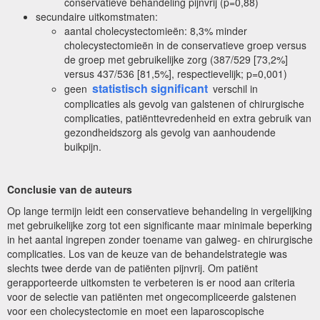
conservatieve behandeling pijnvrij (p=0,88)
secundaire uitkomstmaten:
aantal cholecystectomieën: 8,3% minder
cholecystectomieën in de conservatieve groep versus
de groep met gebruikelijke zorg (387/529 [73,2%]
versus 437/536 [81,5%], respectievelijk; p=0,001)
statistisch significant
geen
verschil in
complicaties als gevolg van galstenen of chirurgische
complicaties, patiënttevredenheid en extra gebruik van
gezondheidszorg als gevolg van aanhoudende
buikpijn.
Conclusie van de auteurs
Op lange termijn leidt een conservatieve behandeling in vergelijking
met gebruikelijke zorg tot een significante maar minimale beperking
in het aantal ingrepen zonder toename van galweg- en chirurgische
complicaties. Los van de keuze van de behandelstrategie was
slechts twee derde van de patiënten pijnvrij. Om patiënt
gerapporteerde uitkomsten te verbeteren is er nood aan criteria
voor de selectie van patiënten met ongecompliceerde galstenen
voor een cholecystectomie en moet een laparoscopische