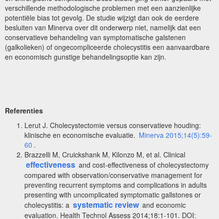
verschillende methodologische problemen met een aanzienlijke
potentiële bias tot gevolg. De studie wijzigt dan ook de eerdere
besluiten van Minerva over dit onderwerp niet, namelijk dat een
conservatieve behandeling van symptomatische galstenen
(galkolieken) of ongecompliceerde cholecystitis een aanvaardbare
en economisch gunstige behandelingsoptie kan zijn.
Referenties
Lerut J. Cholecystectomie versus conservatieve houding:
klinische en economische evaluatie.
Minerva 2015;14(5):59-
60
.
Brazzelli M, Cruickshank M, Kilonzo M, et al. Clinical
effectiveness
and cost-effectiveness of cholecystectomy
compared with observation/conservative management for
preventing recurrent symptoms and complications in adults
presenting with uncomplicated symptomatic gallstones or
systematic review
cholecystitis: a
and economic
evaluation. Health Technol Assess 2014;18:1-101. DOI: