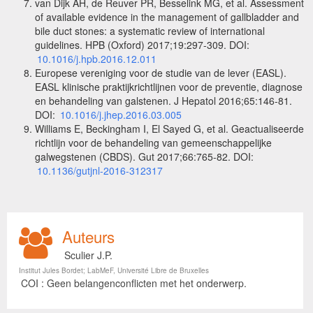
van Dijk AH, de Reuver PR, Besselink MG, et al. Assessment
of available evidence in the management of gallbladder and
bile duct stones: a systematic review of international
guidelines. HPB (Oxford) 2017;19:297-309. DOI:
10.1016/j.hpb.2016.12.011
Europese vereniging voor de studie van de lever (EASL).
EASL klinische praktijkrichtlijnen voor de preventie, diagnose
en behandeling van galstenen. J Hepatol 2016;65:146-81.
DOI:
10.1016/j.jhep.2016.03.005
Williams E, Beckingham I, El Sayed G, et al. Geactualiseerde
richtlijn voor de behandeling van gemeenschappelijke
galwegstenen (CBDS). Gut 2017;66:765-82. DOI:
10.1136/gutjnl-2016-312317
Auteurs
Sculier J.P.
Institut Jules Bordet; LabMeF, Université Libre de Bruxelles
COI : Geen belangenconflicten met het onderwerp.