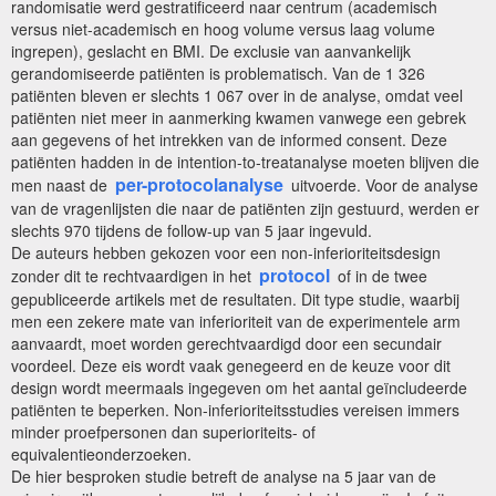
randomisatie werd gestratificeerd naar centrum (academisch
versus niet-academisch en hoog volume versus laag volume
ingrepen), geslacht en BMI. De exclusie van aanvankelijk
gerandomiseerde patiënten is problematisch. Van de 1 326
patiënten bleven er slechts 1 067 over in de analyse, omdat veel
patiënten niet meer in aanmerking kwamen vanwege een gebrek
aan gegevens of het intrekken van de informed consent. Deze
patiënten hadden in de intention-to-treatanalyse moeten blijven die
per-protocolanalyse
men naast de
uitvoerde. Voor de analyse
van de vragenlijsten die naar de patiënten zijn gestuurd, werden er
slechts 970 tijdens de follow-up van 5 jaar ingevuld.
De auteurs hebben gekozen voor een non-inferioriteitsdesign
protocol
zonder dit te rechtvaardigen in het
of in de twee
gepubliceerde artikels met de resultaten. Dit type studie, waarbij
men een zekere mate van inferioriteit van de experimentele arm
aanvaardt, moet worden gerechtvaardigd door een secundair
voordeel. Deze eis wordt vaak genegeerd en de keuze voor dit
design wordt meermaals ingegeven om het aantal geïncludeerde
patiënten te beperken. Non-inferioriteitsstudies vereisen immers
minder proefpersonen dan superioriteits- of
equivalentieonderzoeken.
De hier besproken studie betreft de analyse na 5 jaar van de