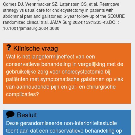
Comes DJ, Wennmacker SZ, Latenstein CS, et al. Restrictive
strategy vs usual care for cholecystectomy in patients with
abdominal pain and gallstones: 5-year follow-up of the SECURE
randomized clinical trial. JAMA Surg 2024;159:1235-43.DOI :
10.1001/jamasurg.2024.3080
Klinische vraag
Wat is het langetermijneffect van een
conservatieve behandeling in vergelijking met de
gebruikelijke zorg voor cholecystectomie bij
patiënten met symptomatische galstenen op vlak
van aanhoudende pijn en gal- en chirurgische
complicaties?
Besluit
Deze gerandomiseerde non-inferioriteitsstudie
toont aan dat een conservatieve behandeling op