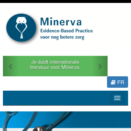
Previous
Next
Je duidt internationale
literatuur voor Minerva.
FR
Toggle
navigat