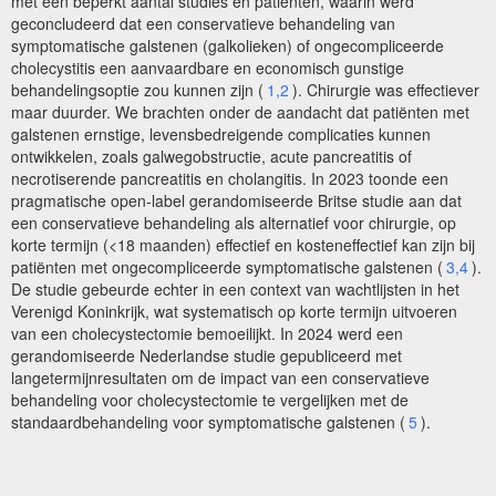
met een beperkt aantal studies en patiënten, waarin werd
geconcludeerd dat een conservatieve behandeling van
symptomatische galstenen (galkolieken) of ongecompliceerde
cholecystitis een aanvaardbare en economisch gunstige
behandelingsoptie zou kunnen zijn (
1,2
). Chirurgie was effectiever
maar duurder. We brachten onder de aandacht dat patiënten met
galstenen ernstige, levensbedreigende complicaties kunnen
ontwikkelen, zoals galwegobstructie, acute pancreatitis of
necrotiserende pancreatitis en cholangitis. In 2023 toonde een
pragmatische open-label gerandomiseerde Britse studie aan dat
een conservatieve behandeling als alternatief voor chirurgie, op
korte termijn (<18 maanden) effectief en kosteneffectief kan zijn bij
patiënten met ongecompliceerde symptomatische galstenen (
3,4
).
De studie gebeurde echter in een context van wachtlijsten in het
Verenigd Koninkrijk, wat systematisch op korte termijn uitvoeren
van een cholecystectomie bemoeilijkt. In 2024 werd een
gerandomiseerde Nederlandse studie gepubliceerd met
langetermijnresultaten om de impact van een conservatieve
behandeling voor cholecystectomie te vergelijken met de
standaardbehandeling voor symptomatische galstenen (
5
).