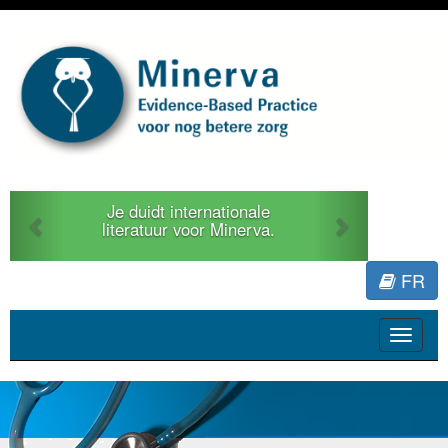
Previous
Next
Je duidt internationale
literatuur voor Minerva.
FR
Toggle
navigat