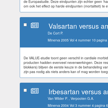
de Europastudie. Deze eindpunten zijn echter geen ‘ha
om ook het effect op harde eindpunten (mortaliteit) te 
Valsartan versus am
De Cort P.
Minerva 2005 Vol 4 nummer 10 pagina 
De VALUE-studie toont geen verschil in cardiale morbidi
producten hadden evenveel nevenwerkingen. Deze resul
blokkers) blijven de eerste keuze in de behandeling v
zijn pas nodig als niets anders kan of mag worden toe
Irbesartan versus a
Van Wilder P. , Verpooten G.A.
Minerva 2004 Vol 3 nummer 4 pagina 6