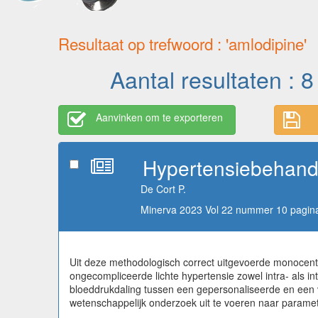
Resultaat op trefwoord : 'amlodipine'
Aantal resultaten : 8
Aanvinken om te exporteren
Hypertensiebehande
De Cort P.
Minerva 2023 Vol 22 nummer 10 pagina
Uit deze methodologisch correct uitgevoerde monocent
ongecompliceerde lichte hypertensie zowel intra- als in
bloeddrukdaling tussen een gepersonaliseerde en een vas
wetenschappelijk onderzoek uit te voeren naar parame