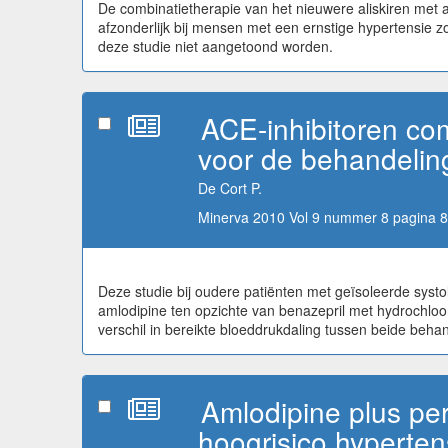
De combinatietherapie van het nieuwere aliskiren met a
afzonderlijk bij mensen met een ernstige hypertensie zo
deze studie niet aangetoond worden.
ACE-inhibitoren co
voor de behandelin
De Cort P.
Minerva 2010 Vol 9 nummer 8 pagina 8
Deze studie bij oudere patiënten met geïsoleerde systo
amlodipine ten opzichte van benazepril met hydrochloo
verschil in bereikte bloeddrukdaling tussen beide behan
Amlodipine plus per
hoogrisico hyperte