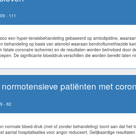
09 - 111
risico een hyper-tensiebehandeling gebaseerd op amlodipidine, waaraa
en behandeling op basis van atenolol waaraan bendroflumethiazide kan 
en fatale coronaire ischemie) en de resultaten worden beïnvloed door de
oepen. De significante bloeddruk-verschillen die worden bereikt laten 
j normotensieve patiënten met coron
9 - 82
 een normale bloed-druk (met of zonder behandeling) toont aan dat he
et aantal hospitalisaties voor angor reduceert. Gelijkaardige resultaten