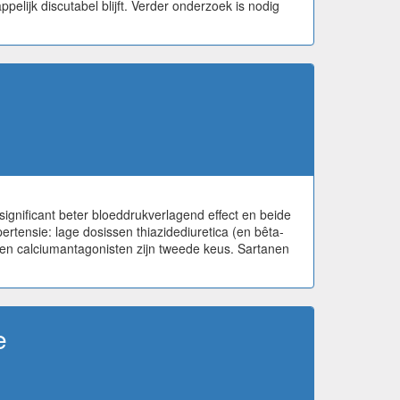
lijk discutabel blijft. Verder onderzoek is nodig
significant beter bloeddrukverlagend effect en beide
ensie: lage dosissen thiazidediuretica (en bêta-
 en calciumantagonisten zijn tweede keus. Sartanen
e