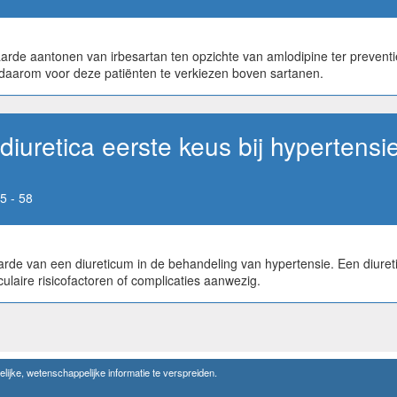
e aantonen van irbesartan ten opzichte van amlodipine ter preventie 
n daarom voor deze patiënten te verkiezen boven sartanen.
iuretica eerste keus bij hypertensi
5 - 58
rde van een diureticum in de behandeling van hypertensie. Een diuret
culaire risicofactoren of complicaties aanwezig.
lijke, wetenschappelijke informatie te verspreiden.