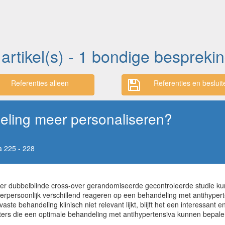
 artikel(s) - 1 bondige bespreki
Referenties alleen
Referenties en besluit
ling meer personaliseren?
 225 - 228
er dubbelblinde cross-over gerandomiseerde gecontroleerde studie k
terpersoonlijk verschillend reageren op een behandeling met antihyperte
te behandeling klinisch niet relevant lijkt, blijft het een interessan
ters die een optimale behandeling met antihypertensiva kunnen bepale