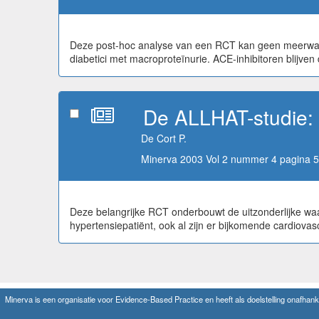
Deze post-hoc analyse van een RCT kan geen meerwaard
diabetici met macroproteïnurie. ACE-inhibitoren blijve
De ALLHAT-studie: d
De Cort P.
Minerva 2003 Vol 2 nummer 4 pagina 5
Deze belangrijke RCT onderbouwt de uitzonderlijke waa
hypertensiepatiënt, ook al zijn er bijkomende cardiovas
Minerva is een organisatie voor Evidence-Based Practice en heeft als doelstelling onafhanke