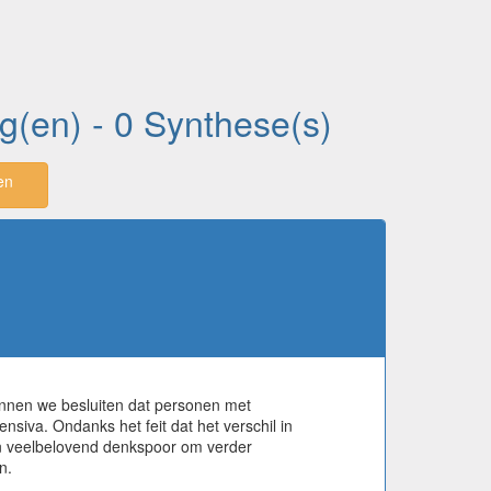
ng(en) - 0 Synthese(s)
en
unnen we besluiten dat personen met
nsiva. Ondanks het feit dat het verschil in
t en veelbelovend denkspoor om verder
n.