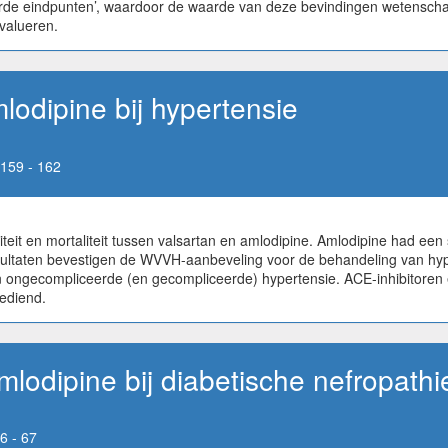
rde eindpunten’, waardoor de waarde van deze bevindingen wetenschappe
evalueren.
lodipine bij hypertensie
159 - 162
teit en mortaliteit tussen valsartan en amlodipine. Amlodipine had een 
taten bevestigen de WVVH-aanbeveling voor de behandeling van hypert
an ongecompliceerde (en gecompliceerde) hypertensie. ACE-inhibitoren
gediend.
mlodipine bij diabetische nefropathi
6 - 67