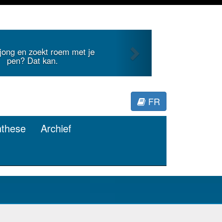
Next
ekt roem met je
Je duidt interna
 kan.
M
FR
nthese
Archief