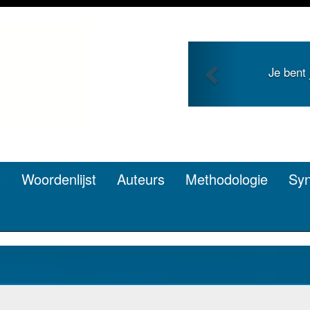
Previous
Je bent jong en zo
pen? Dat
t
Woordenlijst
Auteurs
Methodologie
Sy