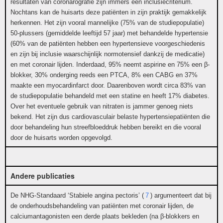
resultaten van coronarografie zijn immers een inclusiecriterium.
Nochtans kan de huisarts deze patiënten in zijn praktijk gemakkelijk
herkennen. Het zijn vooral mannelijke (75% van de studiepopulatie)
50-plussers (gemiddelde leeftijd 57 jaar) met behandelde hypertensie
(60% van de patiënten hebben een hypertensieve voorgeschiedenis
en zijn bij inclusie waarschijnlijk normotensief dankzij de medicatie)
en met coronair lijden. Inderdaad, 95% neemt aspirine en 75% een β-
blokker, 30% onderging reeds een PTCA, 8% een CABG en 37%
maakte een myocardinfarct door. Daarenboven wordt circa 83% van
de studiepopulatie behandeld met een statine en heeft 17% diabetes.
Over het eventuele gebruik van nitraten is jammer genoeg niets
bekend. Het zijn dus cardiovasculair belaste hypertensiepatiënten die
door behandeling hun streefbloeddruk hebben bereikt en die vooral
door de huisarts worden opgevolgd.
Andere publicaties
De NHG-Standaard ‘Stabiele angina pectoris’ (
7
) argumenteert dat bij
de onderhoudsbehandeling van patiënten met coronair lijden, de
calciumantagonisten een derde plaats bekleden (na β-blokkers en