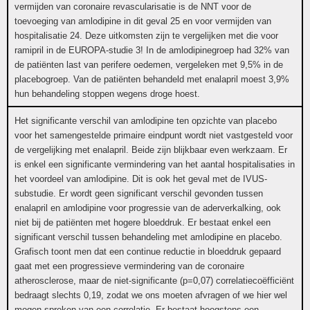
vermijden van coronaire revascularisatie is de NNT voor de
toevoeging van amlodipine in dit geval 25 en voor vermijden van
hospitalisatie 24. Deze uitkomsten zijn te vergelijken met die voor
ramipril in de EUROPA-studie 3! In de amlodipinegroep had 32% van
de patiënten last van perifere oedemen, vergeleken met 9,5% in de
placebogroep. Van de patiënten behandeld met enalapril moest 3,9%
hun behandeling stoppen wegens droge hoest.
Het significante verschil van amlodipine ten opzichte van placebo
voor het samengestelde primaire eindpunt wordt niet vastgesteld voor
de vergelijking met enalapril. Beide zijn blijkbaar even werkzaam. Er
is enkel een significante vermindering van het aantal hospitalisaties in
het voordeel van amlodipine. Dit is ook het geval met de IVUS-
substudie. Er wordt geen significant verschil gevonden tussen
enalapril en amlodipine voor progressie van de aderverkalking, ook
niet bij de patiënten met hogere bloeddruk. Er bestaat enkel een
significant verschil tussen behandeling met amlodipine en placebo.
Grafisch toont men dat een continue reductie in bloeddruk gepaard
gaat met een progressieve vermindering van de coronaire
atherosclerose, maar de niet-significante (p=0,07) correlatiecoëfficiënt
bedraagt slechts 0,19, zodat we ons moeten afvragen of we hier wel
mogen spreken van een correlatie. Er bestaat hoogstens een