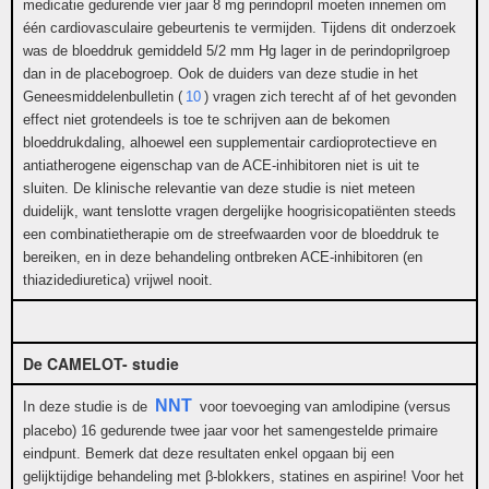
medicatie gedurende vier jaar 8 mg perindopril moeten innemen om
één cardiovasculaire gebeurtenis te vermijden. Tijdens dit onderzoek
was de bloeddruk gemiddeld 5/2 mm Hg lager in de perindoprilgroep
dan in de placebogroep. Ook de duiders van deze studie in het
Geneesmiddelenbulletin (
10
) vragen zich terecht af of het gevonden
effect niet grotendeels is toe te schrijven aan de bekomen
bloeddrukdaling, alhoewel een supplementair cardioprotectieve en
antiatherogene eigenschap van de ACE-inhibitoren niet is uit te
sluiten. De klinische relevantie van deze studie is niet meteen
duidelijk, want tenslotte vragen dergelijke hoogrisicopatiënten steeds
een combinatietherapie om de streefwaarden voor de bloeddruk te
bereiken, en in deze behandeling ontbreken ACE-inhibitoren (en
thiazidediuretica) vrijwel nooit.
De CAMELOT- studie
NNT
In deze studie is de
voor toevoeging van amlodipine (versus
placebo) 16 gedurende twee jaar voor het samengestelde primaire
eindpunt. Bemerk dat deze resultaten enkel opgaan bij een
gelijktijdige behandeling met β-blokkers, statines en aspirine! Voor het