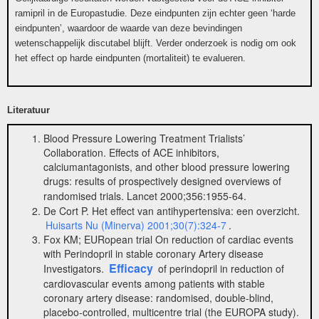
ramipril in de Europastudie. Deze eindpunten zijn echter geen ‘harde
eindpunten’, waardoor de waarde van deze bevindingen
wetenschappelijk discutabel blijft. Verder onderzoek is nodig om ook
het effect op harde eindpunten (mortaliteit) te evalueren.
Literatuur
Blood Pressure Lowering Treatment Trialists’
Collaboration. Effects of ACE inhibitors,
calciumantagonists, and other blood pressure lowering
drugs: results of prospectively designed overviews of
randomised trials. Lancet 2000;356:1955-64.
De Cort P. Het effect van antihypertensiva: een overzicht.
Huisarts Nu (Minerva) 2001;30(7):324-7
.
Fox KM; EURopean trial On reduction of cardiac events
with Perindopril in stable coronary Artery disease
Efficacy
Investigators.
of perindopril in reduction of
cardiovascular events among patients with stable
coronary artery disease: randomised, double-blind,
placebo-controlled, multicentre trial (the EUROPA study).