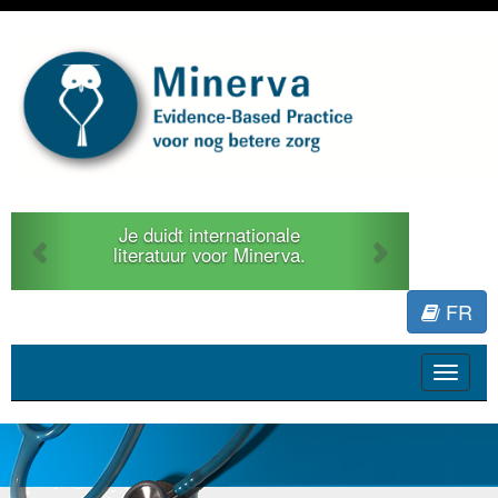
Previous
Next
Je duidt internationale
literatuur voor Minerva.
FR
Toggle
navigat