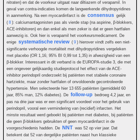
nitraten) en dat de voorkeur uitgaat naar diltiazem of verapamil. In
geval van contra-indicaties komen de langwerkende dihydropyridines
consensus
in aanmerking. Na een myocardinfarct is de
gelijk
(
8
): calciumantagonisten pas als vierde stap (na aspirine, β-blokkers,
ACE-inhibitoren) en dan enkel als men zeker is dat er geen hartfalen
aanwezig is. Ook hier is verapamil het voorkeursmedicament. De
systematische review
enige
(
9
) hierover vindt zelfs een niet-
significante verhoogde mortaliteit met dihydropyridines vergeleken
met placebo (OR 1,16; 95% BI 0,99 tot 1,35) in afwezigheid van een
β-blokker. Interessant in dit verband is de EUROPA-studie 3, die met
een ongeveer gelijkaardig studieprotocol het effect van de ACE-
inhibitor perindopril onderzoekt bij patiënten met stabiele coronaire
hartziekte, maar zonder hartfalen of onvoldoende gecontroleerde
hypertensie. Men selecteerde hier 13 655 patiënten (gemiddeld 60
follow-up
jaar, 85% man, 12% diabetes). De
bedroeg 4,2 jaar, en
pas na drie jaar was er een significant voordeel voor het gebruik van
perindopril, vooral een vermindering van (recidief) infarcten. Het
minste resultaat werd geboekt bij patiënten met diabetes, bij patiënten
die geen β-blokkers gebruikten of geen myocardinfarct in de
NNT
voorgeschiedenis hadden. De
was 52 op vier jaar. Dat
betekent dat 52 van dergelijke patiënten naast hun klassieke