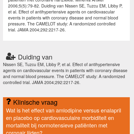
2006;5(5):79-82. Duiding van Nissen SE, Tuzcu EM, Libby P,
et al. Effect of antihypertensive agents on cardiovascular
events in patients with coronary disease and normal blood
pressure. The CAMELOT study: A randomized controlled
trial. JAMA 2004;292:2217-26.
Duiding van
Nissen SE, Tuzcu EM, Libby P, et al. Effect of antihypertensive
agents on cardiovascular events in patients with coronary disease
and normal blood pressure. The CAMELOT study: A randomized
controlled trial. JAMA 2004;292:2217-26.
Klinische vraag
Wat is het effect van amlodipine versus enalapril
en placebo op cardiovasculaire morbiditeit en
mortaliteit bij normotensieve patiënten met
coronair lijden?