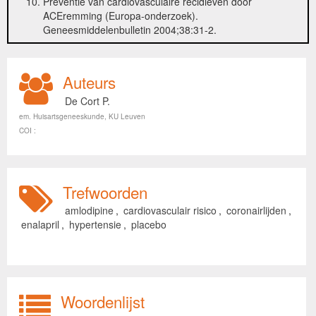
Preventie van cardiovasculaire recidieven door
ACEremming (Europa-onderzoek).
Geneesmiddelenbulletin 2004;38:31-2.
Auteurs
De Cort P.
em. Huisartsgeneeskunde, KU Leuven
COI :
Trefwoorden
amlodipine
,
cardiovasculair risico
,
coronairlijden
,
enalapril
,
hypertensie
,
placebo
Woordenlijst