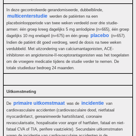
In deze gecontroleerde gerandomiseerde, dubbelblinde,
multicenterstudie
werden de patiënten na een
placeboinloopperiode van twee weken verdeeld over drie studie-
armen: één groep kreeg dagelijks 5 mg amlodipine (n=665), één groep
placebo
dagelijks 10 mg enelapril (n=675) en één groep
(n=657).
Indien de patiënt dit goed verdroeg, werd de dosis na twee weken
verdubbeld. Met uitzondering van calciumantagonisten, ACE-
inhibitoren en angiotensine-II-receptorantagonisten was het toegelaten
om de vroegere medicatie tijdens de studie verder te nemen. De
totale studieduur bedroeg 24 maanden.
Uitkomstmeting
primaire uitkomstmaat
incidentie
De
was de
van
cardiovasculaire accidenten (cardiovasculaire dood, nietfataal
myocardinfarct, gereanimeerde hartstilstand, coronaire
revascularisatie, hospalisatie voor angor of hartfalen, fataal en niet-
fataal CVA of TIA, perifere vaatziekte). Secundaire uitkomstmaten
waren de incidentie van cardiovasculaire accidenten in de