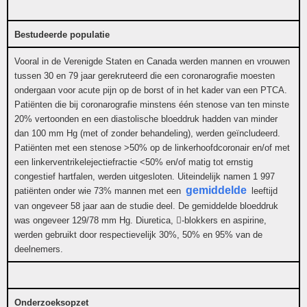
Bestudeerde populatie
Vooral in de Verenigde Staten en Canada werden mannen en vrouwen
tussen 30 en 79 jaar gerekruteerd die een coronarografie moesten
ondergaan voor acute pijn op de borst of in het kader van een PTCA.
Patiënten die bij coronarografie minstens één stenose van ten minste
20% vertoonden en een diastolische bloeddruk hadden van minder
dan 100 mm Hg (met of zonder behandeling), werden geïncludeerd.
Patiënten met een stenose >50% op de linkerhoofdcoronair en/of met
een linkerventrikelejectiefractie <50% en/of matig tot ernstig
congestief hartfalen, werden uitgesloten. Uiteindelijk namen 1 997
gemiddelde
patiënten onder wie 73% mannen met een
leeftijd
van ongeveer 58 jaar aan de studie deel. De gemiddelde bloeddruk
was ongeveer 129/78 mm Hg. Diuretica,

-blokkers en aspirine,
werden gebruikt door respectievelijk 30%, 50% en 95% van de
deelnemers.
Onderzoeksopzet