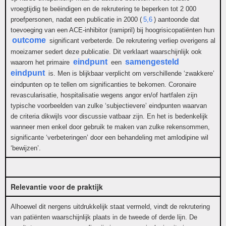
vroegtijdig te beëindigen en de rekrutering te beperken tot 2 000
proefpersonen, nadat een publicatie in 2000 (
5,6
) aantoonde dat
toevoeging van een ACE-inhibitor (ramipril) bij hoogrisicopatiënten hun
outcome
significant verbeterde. De rekrutering verliep overigens al
moeizamer sedert deze publicatie. Dit verklaart waarschijnlijk ook
eindpunt
samengesteld
waarom het primaire
een
eindpunt
is. Men is blijkbaar verplicht om verschillende ‘zwakkere’
eindpunten op te tellen om significanties te bekomen. Coronaire
revascularisatie, hospitalisatie wegens angor en/of hartfalen zijn
typische voorbeelden van zulke ‘subjectievere’ eindpunten waarvan
de criteria dikwijls voor discussie vatbaar zijn. En het is bedenkelijk
wanneer men enkel door gebruik te maken van zulke rekensommen,
significante ‘verbeteringen’ door een behandeling met amlodipine wil
‘bewijzen’.
Relevantie voor de praktijk
Alhoewel dit nergens uitdrukkelijk staat vermeld, vindt de rekrutering
van patiënten waarschijnlijk plaats in de tweede of derde lijn. De