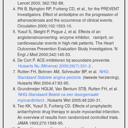
Lancet 2003; 362:782-88.
Pitt B, Byington RP, Furberg CD, et al., for the PREVENT
Investigators. Effect of amlodipine on the progression of
atherosclerosis and the occurrence of clinical events.
Circulation 2000;102:1503-10.
Yusuf S, Sleight P, Pogue J, et al. Effects of an
angiotensinconverting- enzyme inhibitor,
ramipril, on
cardiovascular events in high-risk patients. The Heart
Outcomes Prevention Evaluation Study Investigators. N
Engl J Med 2000;342:145-53.
De Cort P. ACE-inhibitoren bij secundaire preventie.
Huisarts Nu (Minerva) 2000;29(7):331-2
.
Rutten FH, Bohnen AM, Schreuder BP, et al.
NHG-
Standaard Stabiele angina pectoris
(tweede herziening).
Huisarts Wet 2004;47:83-95.
Grundmeijer HGLM, Van Bentum STB, Rutten FH, et al.
NHG-Standaard Beleid na een doorgemaakt
myocardinfarct
. Huisarts Wet 2005;48:220-31.
Teo KK, Yusuf S, Furberg CD. Effects of prophylactic
antiarrhytmic drug therapy in acute myocardial infarction.
An overview of results from randomized controlled trials.
JAMA 1993;270:1589-95.