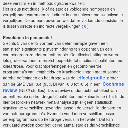
deze verschillen in methodologische kwaliteit.
Het is dus niet duidelijk of de studies voldoende homogeen en
vergelijkbaar waren om ze indirect in een netwerk meta-analyse te
vergelijken. De auteurs beweren wel dat er voldoende consistentie
is tussen directe en indirecte vergelijkingen (
6
).
Resultaten in perspectief
Slechts 5 van de 12 vormen van oefentherapie gaven een
statistisch significante pijnvermindering ten opzichte van een
controlegroep zonder oefentherapie. De effectschattingen waren
iets groter wanneer men zich beperkte tot studies bij patiënten met
knieartrose. Voor krachtoefeningen en gecombineerde
programma’s van lenigheids- en krachtoefeningen met of zonder
effectgrootte
aërobe oefeningen op het droge was de
groter
Cochrane
dan de SMD van -0,4 (95% BI van -0,3 tot -0,5) in een
review
(N=32 studies). Deze review onderzocht het effect van
oefentherapie op het droge bij patiënten met knieartrose (
1
). In de
hier besproken netwerk meta-analyse zijn er geen statistisch
significante verschillen gevonden tussen de verschillende vormen
van oefenprogramma’s. Evenmin vond men verschillen tussen
oefenprogramma’s op het droge versus in het water. Dat kan
verklaard worden door het kleine aantal studies die verschillende