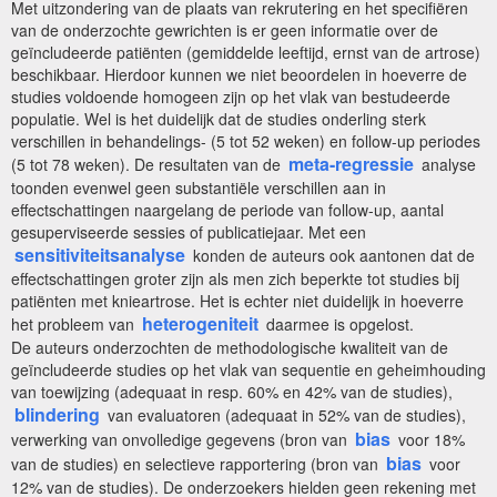
Met uitzondering van de plaats van rekrutering en het specifiëren
van de onderzochte gewrichten is er geen informatie over de
geïncludeerde patiënten (gemiddelde leeftijd, ernst van de artrose)
beschikbaar. Hierdoor kunnen we niet beoordelen in hoeverre de
studies voldoende homogeen zijn op het vlak van bestudeerde
populatie. Wel is het duidelijk dat de studies onderling sterk
verschillen in behandelings- (5 tot 52 weken) en follow-up periodes
meta-regressie
(5 tot 78 weken). De resultaten van de
analyse
toonden evenwel geen substantiële verschillen aan in
effectschattingen naargelang de periode van follow-up, aantal
gesuperviseerde sessies of publicatiejaar. Met een
sensitiviteitsanalyse
konden de auteurs ook aantonen dat de
effectschattingen groter zijn als men zich beperkte tot studies bij
patiënten met knieartrose. Het is echter niet duidelijk in hoeverre
heterogeniteit
het probleem van
daarmee is opgelost.
De auteurs onderzochten de methodologische kwaliteit van de
geïncludeerde studies op het vlak van sequentie en geheimhouding
van toewijzing (adequaat in resp. 60% en 42% van de studies),
blindering
van evaluatoren (adequaat in 52% van de studies),
bias
verwerking van onvolledige gegevens (bron van
voor 18%
bias
van de studies) en selectieve rapportering (bron van
voor
12% van de studies). De onderzoekers hielden geen rekening met