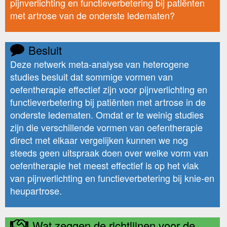
pijnverlichting en functieverbetering bij patiënten
met artrose van de onderste ledematen?
Besluit
Deze netwerk meta-analyse van heterogene
studies besluit dat sommige vormen van
oefentherapie effectief zijn voor pijnverlichting en
functieverbetering bij patiënten met artrose in de
onderste ledematen. Omdat er te weinig studies
zijn die verschillende vormen van oefentherapie
direct met elkaar vergelijken kunnen we nog
steeds geen uitspraak doen over welke vorm van
oefentherapie het meest effectief is op het vlak
van pijnverlichting en functieverbetering bij knie-en
heupartrose.
Wat zeggen de richtlijnen voor de