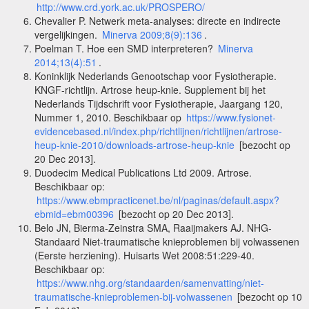
http://www.crd.york.ac.uk/PROSPERO/
Chevalier P.
Netwerk meta-analyses: directe en indirecte
vergelijkingen
.
Minerva 2009;8(9):136
.
Poelman T. Hoe een SMD interpreteren?
Minerva
2014;13(4):51
.
Koninklijk Nederlands Genootschap voor Fysiotherapie.
KNGF-richtlijn. Artrose heup-knie. Supplement bij het
Nederlands Tijdschrift voor Fysiotherapie, Jaargang 120,
Nummer 1, 2010. Beschikbaar op
https://www.fysionet-
evidencebased.nl/index.php/richtlijnen/richtlijnen/artrose-
heup-knie-2010/downloads-artrose-heup-knie
[bezocht op
20 Dec 2013].
Duodecim Medical Publications Ltd 2009. Artrose.
Beschikbaar op:
https://www.ebmpracticenet.be/nl/paginas/default.aspx?
ebmid=ebm00396
[bezocht op 20 Dec 2013].
Belo JN, Bierma-Zeinstra SMA, Raaijmakers AJ. NHG-
Standaard Niet-traumatische knieproblemen bij volwassenen
(Eerste herziening). Huisarts Wet 2008:51:229-40.
Beschikbaar op:
https://www.nhg.org/standaarden/samenvatting/niet-
traumatische-knieproblemen-bij-volwassenen
[bezocht op 10