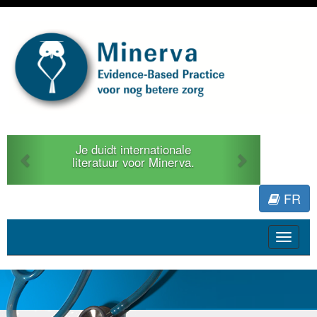
Previous
Next
Je duidt internationale
literatuur voor Minerva.
FR
Toggle
navigat