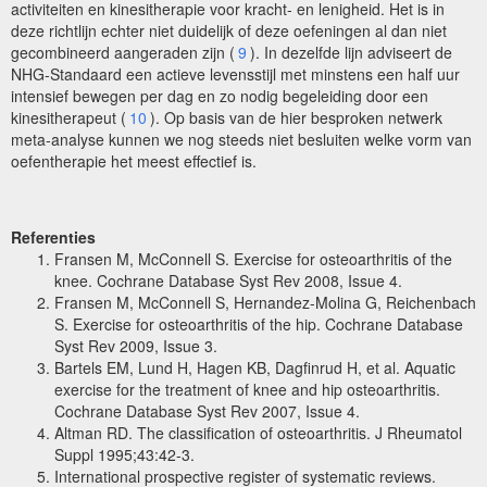
activiteiten en kinesitherapie voor kracht- en lenigheid. Het is in
deze richtlijn echter niet duidelijk of deze oefeningen al dan niet
gecombineerd aangeraden zijn (
9
). In dezelfde lijn adviseert de
NHG-Standaard een actieve levensstijl met minstens een half uur
intensief bewegen per dag en zo nodig begeleiding door een
kinesitherapeut (
10
). Op basis van de hier besproken netwerk
meta-analyse kunnen we nog steeds niet besluiten welke vorm van
oefentherapie het meest effectief is.
Referenties
Fransen M, McConnell S. Exercise for osteoarthritis of the
knee. Cochrane Database Syst Rev 2008, Issue 4.
Fransen M, McConnell S, Hernandez-Molina G, Reichenbach
S. Exercise for osteoarthritis of the hip. Cochrane Database
Syst Rev 2009, Issue 3.
Bartels EM, Lund H, Hagen KB, Dagfinrud H, et al. Aquatic
exercise for the treatment of knee and hip osteoarthritis.
Cochrane Database Syst Rev 2007, Issue 4.
Altman RD. The classification of osteoarthritis. J Rheumatol
Suppl 1995;43:42-3.
International prospective register of systematic reviews.