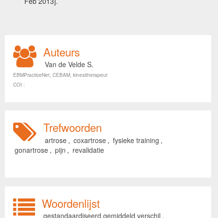
Feb 2013].
Auteurs
Van de Velde S.
EBMPracticeNet, CEBAM, kinesitherapeut
COI :
Trefwoorden
artrose
,
coxartrose
,
fysieke training
,
gonartrose
,
pijn
,
revalidatie
Woordenlijst
gestandaardiseerd gemiddeld verschil
,