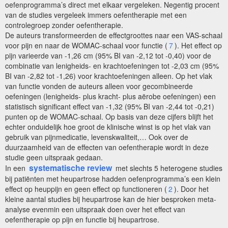
oefenprogramma’s direct met elkaar vergeleken. Negentig procent
van de studies vergeleek immers oefentherapie met een
controlegroep zonder oefentherapie.
De auteurs transformeerden de effectgroottes naar een VAS-schaal
voor pijn en naar de WOMAC-schaal voor functie (
7
). Het effect op
pijn varieerde van -1,26 cm (95% BI van -2,12 tot -0,40) voor de
combinatie van lenigheids- en krachtoefeningen tot -2,03 cm (95%
BI van -2,82 tot -1,26) voor krachtoefeningen alleen. Op het vlak
van functie vonden de auteurs alleen voor gecombineerde
oefeningen (lenigheids- plus kracht- plus aërobe oefeningen) een
statistisch significant effect van -1,32 (95% BI van -2,44 tot -0,21)
punten op de WOMAC-schaal. Op basis van deze cijfers blijft het
echter onduidelijk hoe groot de klinische winst is op het vlak van
gebruik van pijnmedicatie, levenskwaliteit,… Ook over de
duurzaamheid van de effecten van oefentherapie wordt in deze
studie geen uitspraak gedaan.
systematische review
In een
met slechts 5 heterogene studies
bij patiënten met heupartrose hadden oefenprogramma’s een klein
effect op heuppijn en geen effect op functioneren (
2
). Door het
kleine aantal studies bij heupartrose kan de hier besproken meta-
analyse evenmin een uitspraak doen over het effect van
oefentherapie op pijn en functie bij heupartrose.