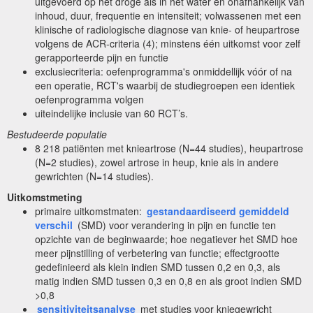
uitgevoerd op het droge als in het water en onafhankelijk van
inhoud, duur, frequentie en intensiteit; volwassenen met een
klinische of radiologische diagnose van knie- of heupartrose
volgens de ACR-criteria (4); minstens één uitkomst voor zelf
gerapporteerde pijn en functie
exclusiecriteria: oefenprogramma's onmiddellijk vóór of na
een operatie, RCT's waarbij de studiegroepen een identiek
oefenprogramma volgen
uiteindelijke inclusie van 60 RCT’s.
Bestudeerde populatie
8 218 patiënten met knieartrose (N=44 studies), heupartrose
(N=2 studies), zowel artrose in heup, knie als in andere
gewrichten (N=14 studies).
Uitkomstmeting
primaire uitkomstmaten:
gestandaardiseerd gemiddeld
verschil
(SMD) voor verandering in pijn en functie ten
opzichte van de beginwaarde; hoe negatiever het SMD hoe
meer pijnstilling of verbetering van functie; effectgrootte
gedefinieerd als klein indien SMD tussen 0,2 en 0,3, als
matig indien SMD tussen 0,3 en 0,8 en als groot indien SMD
>0,8
sensitiviteitsanalyse
met studies voor kniegewricht