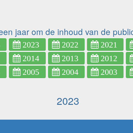
een jaar om de inhoud van de public
4
2023
2022
2021
5
2014
2013
2012
6
2005
2004
2003
2023