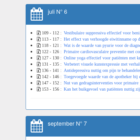
juli N° 6
109 - 112 :
Vestibulaire suppressiva effectief voor ben
113 - 117 :
Het effect van verhoogde eiwitinname op de
118 - 121 :
Wat is de waarde van pyurie voor de diagn
122 - 126 :
Primaire cardiovasculaire preventie met com
127 - 130 :
Online yoga effectief voor patiënten met k
131 - 135 :
Verbetert visuele kunstexpressie met verha
136 - 141 :
Antidepressiva nuttig om pijn te behandele
142 - 146 :
Toegevoegde waarde van de apotheker bij d
147 - 152 :
Nut van gedragsinterventies voor primaire
153 - 156 :
Kan het buikgevoel van patiënten nuttig zij
september N° 7