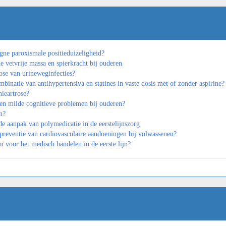
igne paroxismale positieduizeligheid?
 vetvrije massa en spierkracht bij ouderen
ose van urineweginfecties?
binatie van antihypertensiva en statines in vaste dosis met of zonder aspirine?
nieartrose?
len milde cognitieve problemen bij ouderen?
n?
e aanpak van polymedicatie in de eerstelijnszorg
 preventie van cardiovasculaire aandoeningen bij volwassenen?
n voor het medisch handelen in de eerste lijn?