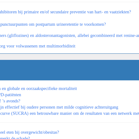
bitoren bij primaire en/of secundaire preventie van hart- en vaatziekten?
punctuurpunten om postpartum urineretentie te voorkomen?
s (gliflozines) en aldosteronantagonisten, allebei gecombineerd met renine-ang
org voor volwassenen met multimorbiditeit
en globale en oorzaakspecifieke mortaliteit
PD-patiënten
 ’s avonds?
jn effectief bij oudere personen met milde cognitieve achteruitgang
curve (SUCRA) een betrouwbare manier om de resultaten van een netwerk meta-
el eten bij overgewicht/obesitas?
eperkt de schade?