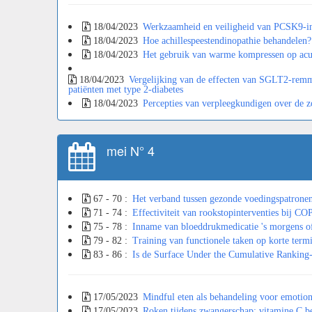
18/04/2023
Werkzaamheid en veiligheid van PCSK9-inhi
18/04/2023
Hoe achillespeestendinopathie behandelen?
18/04/2023
Het gebruik van warme kompressen op acu
18/04/2023
Vergelijking van de effecten van SGLT2-remmer
patiënten met type 2-diabetes
18/04/2023
Percepties van verpleegkundigen over de z
mei N° 4
67 - 70 :
Het verband tussen gezonde voedingspatronen 
71 - 74 :
Effectiviteit van rookstopinterventies bij CO
75 - 78 :
Inname van bloeddrukmedicatie 's morgens of
79 - 82 :
Training van functionele taken op korte termi
83 - 86 :
Is de Surface Under the Cumulative Ranking-
17/05/2023
Mindful eten als behandeling voor emotione
17/05/2023
Roken tijdens zwangerschap: vitamine C b