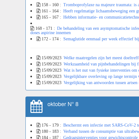
158 - 160 :
Tromboprofylaxe na majeure traumata: is as
161 - 164 :
Heeft regelmatige lichaamsbeweging een g
165 - 167 :
Hebben informatie- en communicatietechno
168 - 171 :
De behandeling van een asymptomatische infect
doses aspirine innemen
172 - 174 :
Semaglutide eenmaal per week effectief bi
15/09/2023
Welke maatregelen zijn het meest doeltreff
15/09/2023
Werkzaamheid van pijnbehandelingen bij fas
15/09/2023
Wat is het nut van fysieke interventies om 
15/09/2023
Vergelijkbare overleving op lange termijn v
15/09/2023
Vergelijking van antwoorden tussen artsen
oktober N° 8
176 - 179 :
Beschermt een infectie met SARS-CoV-2 te
180 - 183 :
Verband tussen de consumptie van ultrabew
184 - 187 :
Gedragsinterventies voor gewichtscontrole e