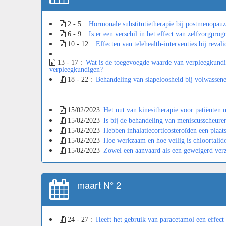
2 - 5 :
Hormonale substitutietherapie bij postmenopauz
6 - 9 :
Is er een verschil in het effect van zelfzorgpr
10 - 12 :
Effecten van telehealth-interventies bij reval
13 - 17 :
Wat is de toegevoegde waarde van verpleegkundig
verpleegkundigen?
18 - 22 :
Behandeling van slapeloosheid bij volwassen
15/02/2023
Het nut van kinesitherapie voor patiënten
15/02/2023
Is bij de behandeling van meniscusscheuren
15/02/2023
Hebben inhalatiecorticosteroïden een plaat
15/02/2023
Hoe werkzaam en hoe veilig is chloortalido
15/02/2023
Zowel een aanvaard als een geweigerd verz
maart N° 2
24 - 27 :
Heeft het gebruik van paracetamol een effect