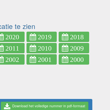
atie te zien
2020
2019
2018
2011
2010
2009
2002
2001
2000
Download het volledige nummer in pdf-formaat