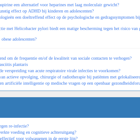
pirine een alternatief voor heparines met laag moleculair gewicht?
unstig effect op ADHD bij kinderen en adolescenten?
logieën een doeltreffend effect op de psychologische en gedragssymptomen bi
ie met Helicobacter pylori biedt een matige bescherming tegen het risico van g
j obese adolescenten?
end om de frequentie en/of de kwaliteit van sociale contacten te verhogen?
ciitis plantaris
de verspreiding van acute respiratoire virale infecties te voorkomen?
an actieve opvolging, chirurgie of radiotherapie bij patiënten met gelokaliseer
 en artificiële intelligentie op medische vragen op een openbaar gezondheidsf
gen re-infectie?
erkte voeding en cognitieve achteruitgang?
ffectief voor volwassenen in de eerste lijn?