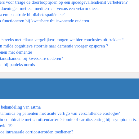
ers voor triage de doorlooptijden op een spoedgevallendienst verbeteren?
ndoeningen met een mediterraan versus een vetarm dieet.
ycemiecontrole bij diabetespatiënten?
en functioneren bij kwetsbare thuiswonende ouderen.
streeks met elkaar vergelijken: mogen we hier conclusies uit trekken?
an milde cognitieve stoornis naar dementie vroeger opsporen ?
sonen met dementie
standsbanden bij kwetsbare ouderen?
n bij paniekstoornis
e behandeling van astma
aminica bij patiënten met acute vertigo van verschillende etiologie?
in combinatie met carotisendarteriëctomie of carotisstenting bij asymptomatisch
covid-19
oe intranasale corticosteroïden toedienen?