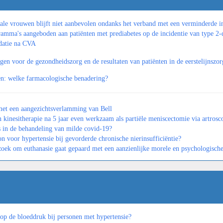
ale vrouwen blijft niet aanbevolen ondanks het verband met een verminderde i
ogramma's aangeboden aan patiënten met prediabetes op de incidentie van type 2-
idatie na CVA
en voor de gezondheidszorg en de resultaten van patiënten in de eerstelijnszor
en: welke farmacologische benadering?
 met een aangezichtsverlamming van Bell
 kinesitherapie na 5 jaar even werkzaam als partiële meniscectomie via artrosc
s in de behandeling van milde covid-19?
n voor hypertensie bij gevorderde chronische nierinsufficiëntie?
oek om euthanasie gaat gepaard met een aanzienlijke morele en psychologische
 op de bloeddruk bij personen met hypertensie?