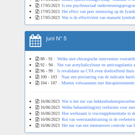
17/05/2023
Is een psychosociaal ondersteuningsprogra
17/05/2023
Het effect van peer mentoring op de fysiek
17/05/2023
Wat is de effectiviteit van manuele lymfe
juni N° 5
88 - 91 :
Welke niet-chirurgische interventies voorstel
92 - 94 :
Nut van acetylsalicylzuur en anticoagulantia 
96 - 99 :
Is revalidatie na CVA even doeltreffend thuis 
100 - 103 :
Naar een precisering van de indicatie hartf
104 - 107 :
Moeten volwassenen met therapieresistente
16/06/2023
Wat is het nut van bekkenbodemspieroefeni
16/06/2023
Welke behandeling(en) verkiezen voor me
16/06/2023
Hoe werkzaam is viscosupplementatie in d
16/06/2023
Rol van weerstandstraining in de verbeteri
16/06/2023
Het nut van een intensievere controle van