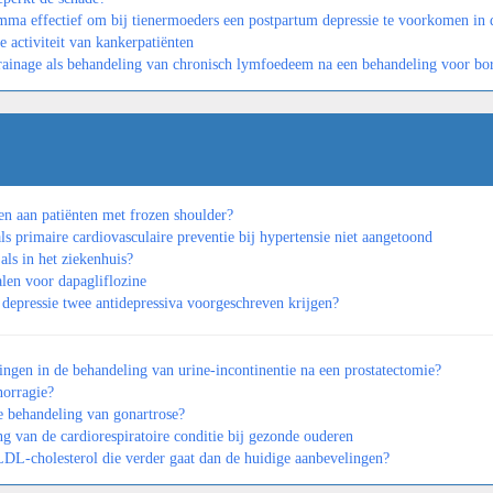
mma effectief om bij tienermoeders een postpartum depressie te voorkomen in d
e activiteit van kankerpatiënten
drainage als behandeling van chronisch lymfoedeem na een behandeling voor bo
len aan patiënten met frozen shoulder?
als primaire cardiovasculaire preventie bij hypertensie niet aangetoond
als in het ziekenhuis?
alen voor dapagliflozine
 depressie twee antidepressiva voorgeschreven krijgen?
ngen in de behandeling van urine-incontinentie na een prostatectomie?
norragie?
e behandeling van gonartrose?
ng van de cardiorespiratoire conditie bij gezonde ouderen
 LDL-cholesterol die verder gaat dan de huidige aanbevelingen?