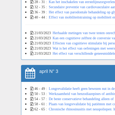
28 - 31 :
Kan het inschakelen van eerstelijnszorgverlen
32 - 35 :
Secundaire preventie van cardiovasculaire aa
36 - 39 :
Het effect van parodontale behandeling op gl
40 - 44 :
Effect van mobiliteitstraining op mobiliteit 
21/03/2023
Herhaalde metingen van twee testen onrecht
21/03/2023
Kan een cognitieve zelftest de conversie v
21/03/2023
Effecten van cognitieve stimulatie bij per
21/03/2023
Wat is het effect van oefeningen met weer
21/03/2023
Het effect van verschillende geneesmiddele
april N° 3
46 - 49 :
Longrevalidatie heeft geen bewezen nut in d
50 - 53 :
Werkzaamheid van benzodiazepines of antihist
54 - 57 :
De beste conservatieve behandeling alleen of 
58 - 61 :
Plaats van longrevalidatie bij patiënten met 
62 - 65 :
Chronische rhinosinusitis met neuspoliepen: h