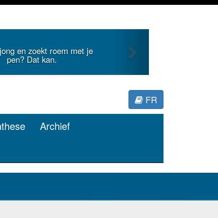
Next
 internationale literatuur voor
Minerva.
FR
nthese
Archief