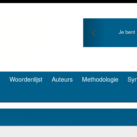
Previous
ng en zoekt roem met je
Je duidt
en? Dat kan.
t
Woordenlijst
Auteurs
Methodologie
Sy