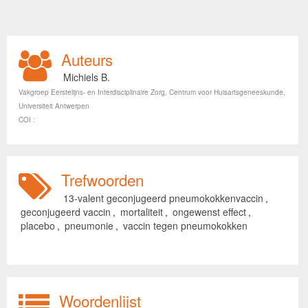
Auteurs
Michiels B.
Vakgroep Eerstelijns- en Interdisciplinaire Zorg, Centrum voor Huisartsgeneeskunde,
Universiteit Antwerpen
COI :
Trefwoorden
13-valent geconjugeerd pneumokokkenvaccin
,
geconjugeerd vaccin
,
mortaliteit
,
ongewenst effect
,
placebo
,
pneumonie
,
vaccin tegen pneumokokken
Woordenlijst