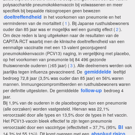
polysaccharide pneumokokkenvaccin bij volwassenen en meer
specifiek bij bepaalde risicogroepen geen bewezen
doeltreffendheid
in het voorkomen van pneumonie en het
verminderen van de mortaliteit (
1
). Bij Japanse rusthuisbewoners
ouder dan 85 jaar was er mogelijks wel een gunstig effect (
2
).
Om deze reden is lang uitgekeken naar de resultaten van de
CAPITA-RCT waarbij men de klinische doeltreffendheid van een
eenmalige vaccinatie met een 13-valent geconjugeerd
pneumokokkenvaccin (PCV13) naging, in vergelijking met placebo,
op het voorkomen van pneumonie bij 84 496 gezonde
thuiswonende ouderen (≥65 jaar) (
3
). Alle deelnemers werden ook
gemiddelde
jaarlijks tegen influenza gevaccineerd. De
leeftijd
bedroeg 72,8 jaar (3,5% was ouder dan 85 jaar) en 56% waren
mannen. Immuungecompromitteerden en rusthuisbewoners waren
follow-up
per definitie uitgesloten. De gemiddelde
bedroeg 4
jaar.
Bij 1,9% van de ouderen in de placebogroep kon een pneumonie
(alle oorzaken) worden vastgesteld. Hiervan was 22,1%
veroorzaakt door alle types en 13,5% door de types in het vaccin.
Het PCV13-vaccin bleek effectief te zijn tegen pneumonie
BI
veroorzaakt door een vaccintype (effectiviteit = 37,7% (95%
van
absoluut risico
14,3% tot 55,1%)). Dit komt overeen met een