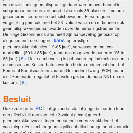
van deze studie geen uitspraak gedaan worden over bepaalde
subgroepen met een verhoogd risico zoals 85-plussers, immuun-
gecompromitteerden en rusthuisbewoners. Er werd geen
vergelijking gemaakt met het 23- valent vaccin en er kunnen ook
geen uitspraken gedaan worden over de herhalingsfrequentie.
De Hoge Gezondheidsraad heeft zijn aanbeveling gefocust op
kans
diegenen met een hogere
op ernstige
pneumokokkeninfecties (19-85 jaar), volwassenen met co-
morbiditeit (50 tot 85 jaar), maar ook op gezonde ouderen (65 tot
85 jaar) (
5
). Deze aanbeveling is gebaseerd op indirecte evidentie
en consensus. Kosten-baten worden heden onderzocht door het
Federaal Kenniscentrum voor de Gezondheidszorg (KCE), maar
die lijken eerder negatief uit te vallen gezien de hoge NNT en de
kostprijs (
6
).
Besluit
RCT
Deze zeer grote
bij gezonde relatief jonge bejaarden toont
een effectiviteit aan van het 13-valent geconjugeerd
pneumokokkenvaccin tegen pneumonie veroorzaakt door het
vaccintype. Er is echter geen significant effect aangetoond voor alle
pneumonieën of voor sterfte ten gevolge van een pneumonie.