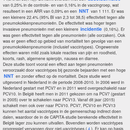
van 0,25% in de controle- en van 0,16% in de vaccingroep, wat
NNT
resulteert in een ARR van 0,09% en een
van 1 111. Er was
een kleinere 22.4% (95% BI van 2,3 tot 38,5) effectiviteit tegen alle
pneumokokkenpneumonieën. De effectiviteit was hoger tegen
incidentie
invasieve pneumonieën met een kleinere
(0,16%). Er
was geen effectiviteit tegen alle pneumonieën (alle oorzaken). Ook
was er geen effect op gebied van mortaliteit ten gevolge van een
pneumokokkenpneumonie (inclusief vaccintypes). Ongewenste
effecten waren mild zoals lokale reacties van pijn en roodheid,
koorts, rash, algemene spierpijn, nausea en diarree.
Deze studie toont vooral een effect aan tegen pneumonieën
veroorzaakt door vaccintypes bij gezonde bejaarden met een hoge
NNT
en zonder effect op de mortaliteit. Deze studie werd
uitgevoerd in Nederland in de periode 2008-2010. In 2006 werd in
Nederland gestart met PCV7 en in 2011 werd overgeschakeld naar
PCV10. In België heeft men in 2011 gekozen om na PCV7 (gestart
in 2005) over te schakelen naar PCV13. Vanaf dit jaar (2015)
schakelt men ook over naar PCV10. PCV7, PCV10 en PCV13
kunnen het aantal vaccintypes in de gemeenschap indirect doen
dalen, waardoor de in de CAPITA-studie berekende effectiviteit in
België lager zou kunnen uitvallen. Bovendien worden vaccintypes
progressief vervangen door niet-vaccintypes (
4
). Er kan op basis