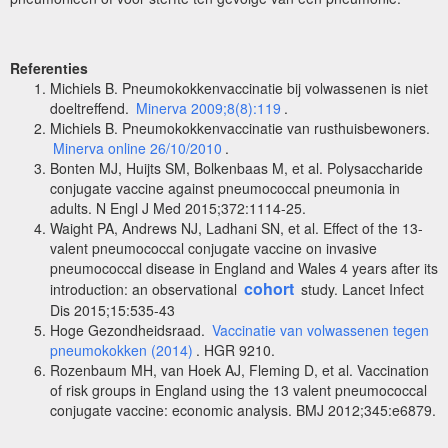
Referenties
Michiels B. Pneumokokkenvaccinatie bij volwassenen is niet
doeltreffend.
Minerva 2009;8(8):119
.
Michiels B. Pneumokokkenvaccinatie van rusthuisbewoners.
Minerva online 26/10/2010
.
Bonten MJ, Huijts SM, Bolkenbaas M, et al. Polysaccharide
conjugate vaccine against pneumococcal pneumonia in
adults. N Engl J Med 2015;372:1114-25.
Waight PA, Andrews NJ, Ladhani SN, et al. Effect of the 13-
valent pneumococcal conjugate vaccine on invasive
pneumococcal disease in England and Wales 4 years after its
cohort
introduction: an observational
study. Lancet Infect
Dis 2015;15:535-43
Hoge Gezondheidsraad.
Vaccinatie van volwassenen tegen
pneumokokken (2014)
. HGR 9210.
Rozenbaum MH, van Hoek AJ, Fleming D, et al. Vaccination
of risk groups in England using the 13 valent pneumococcal
conjugate vaccine: economic analysis. BMJ 2012;345:e6879.