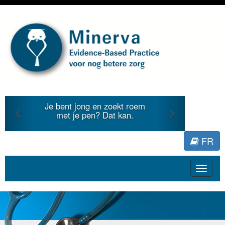
Previous
Next
Je bent jong en zoekt roem
Je duid
met je pen? Dat kan.
literat
FR
Toggle
navigat