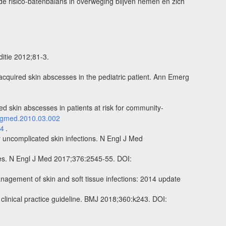
 de risico-batenbalans in overweging blijven nemen en zich
ditie 2012;81-3.
cquired skin abscesses in the pediatric patient. Ann Emerg
d skin abscesses in patients at risk for community-
rgmed.2010.03.002
-4
.
 uncomplicated skin infections. N Engl J Med
sses. N Engl J Med 2017;376:2545-55. DOI:
nagement of skin and soft tissue infections: 2014 update
 clinical practice guideline. BMJ 2018;360:k243. DOI: