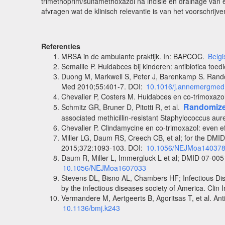
trimethoprim/sulfamethoxazol na incisie en drainage van e
afvragen wat de klinisch relevantie is van het voorschrijv
Referenties
MRSA in de ambulante praktijk. In: BAPCOC.
Belgi
Semaille P. Huidabces bij kinderen: antibiotica toe
Duong M, Markwell S, Peter J, Barenkamp S. Randomi
Med 2010;55:401-7. DOI:
10.1016/j.annemergmed
Chevalier P, Costers M. Huidabces en co-trimoxazo
Randomized
Schmitz GR, Bruner D, Pitotti R, et al.
associated methicillin-resistant Staphylococcus a
Chevalier P. Clindamycine en co-trimoxazol: even e
Miller LG, Daum RS, Creech CB, et al; for the DMI
2015;372:1093-103. DOI:
10.1056/NEJMoa14037
Daum R, Miller L, Immergluck L et al; DMID 07-0051
10.1056/NEJMoa1607033
Stevens DL, Bisno AL, Chambers HF; Infectious Dise
by the infectious diseases society of America. Clin
Vermandere M, Aertgeerts B, Agoritsas T, et al. Ant
10.1136/bmj.k243