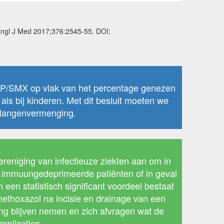
N Engl J Med 2017;376:2545-55. DOI:
TMP/SMX op vlak van het percentage genezen
ls bij kinderen. Met dit besluit moeten we
belangenvermenging.
niging van infectieuze ziekten aan om in
ij immuungedeprimeerde patiënten of in geval
een statistisch significant voordeel bestaat
methoxazol na incisie en drainage van een
ing blijven nemen en zich afvragen wat de
mplicaties.