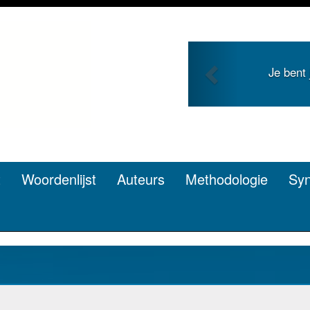
Previous
Je bent jong en zoekt 
pen? Dat kan
t
Woordenlijst
Auteurs
Methodologie
Sy