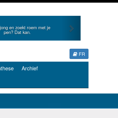
Next
roem met je
Je duidt internationa
.
Miner
FR
nthese
Archief