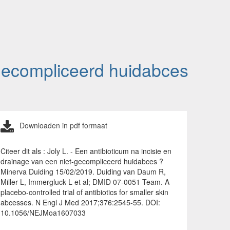
-gecompliceerd huidabces
Downloaden in pdf formaat
Citeer dit als : Joly L. - Een antibioticum na incisie en
drainage van een niet-gecompliceerd huidabces ?
Minerva Duiding 15/02/2019. Duiding van Daum R,
Miller L, Immergluck L et al; DMID 07-0051 Team. A
placebo-controlled trial of antibiotics for smaller skin
abcesses. N Engl J Med 2017;376:2545-55. DOI:
10.1056/NEJMoa1607033