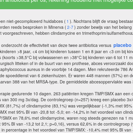
 een niet-gecompliceerd huidabces (
1
). Nochtans blijft de vraag besta
werden reeds besproken in Minerva (
2-7
) zonder bewijs van het belan
t voorgeschreven, hebben clindamycine en trimethoprim/sulfamethoxazol
placebo
onderzocht de effectiviteit van deze twee antibiotica versus
deren >8 jaar, <4 cm bij kinderen tussen 1 en 8 jaar en <3 cm bij ki
ns (koorts >38,5°C bij volwassenen en >38°C bij kinderen van 6 tot 1
urgisch litteken of in de buurt van een prothese, abces veroorzaakt 
n Staphylococcus aureus in de voorbije 14 dagen. Men rekruteerde 786 
p de spoeddienst van 6 ziekenhuizen. Er waren 448 mannen (57%) en 
arvan 388 van het MRSA-type. De gemiddelde abcesoppervlakte was 3
therapie gedurende 10 dagen. 263 patiënten kregen TMP/SMX aan een 
is van 300 mg 3x/dag. De controlegroep (n=257) kreeg een placebo 3
MX (81,7%) of clindamycine (83,1%) was vergelijkbaar (-1,3% met 95
MX met 95% BI van -20,8 tot -5,0; en -14,2% in het voordeel van clind
P/SMX en 78,6% met clindamycine, waren nog steeds genezen na 1 maa
5% BI van -13,2 tot 2,1; p=0,16), versus 62,6% in de controlegroep (v
l in percentage in het voordeel van TMP/SMX: -10,4% met 95% BI van -