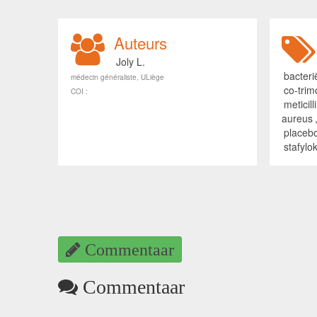
Auteurs
Joly L.
bacteri
médecin généraliste, ULiège
co-trim
COI :
meticil
aureus
placeb
stafylo
Commentaar
Commentaar