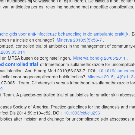
en huidabces bij volwassenen of bij kinderen. De clinicus moet echter
en van antibiotica per os, rekening houdend met mogelijke complicaties.
sche gids voor anti-infectieuze behandeling in de ambulante praktijk
. E
dienen na incisie en drainage?
Minerva 2010;9(5):56-7
.
zed, controlled trial of antibiotics in the management of community-a
.2009.03.014
l en MRSA buiten de zorginstellingen.
Minerva bondig 28/05/2011
.
 controlled trial
of trimethoprim-sulfamethoxazole for uncomplicate
ureus infection. Ann Emerg Med 2010;56:283-7. DOI:
10.1016/j.anneme
ffectief voor ongecompliceerde huidinfecties?
Minerva 2015;14(9):113
D 07-0051 Team. Clindamycin versus trimethoprim-sulfamethoxazole for
89
 Team. A placebo-controlled trial of antibiotics for smaller skin abce
ases Society of America. Practice guidelines for the diagnosis and ma
 Infect Dis 2014;59:e10–e52. DOI:
10.1093/cid/ciu296
ibiotics after incision and drainage for uncomplicated skin abscesses: a