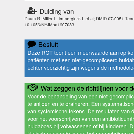
Duiding van
Daum R, Miller L, Immergluck L et al; DMID 07-0051 Team.
10.1056/NEJMoa1607033
Besluit
Deze RCT toont een meerwaarde aan op kort
patiënten met een niet-gecompliceerd huidab
echter voorzichtig zijn wegens de methodol
Wat zeggen de richtlijnen voor de
Voor de behandeling van een niet-gecompli
te snijden en te draineren. Een systematisc
van systemische tekens. De resultaten van de
voor het voorschrijven van een antibioticum
huidabces bij volwassenen of bij kinderen. D
klinisch relevantie is van het voorschrijven 