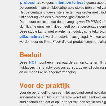
protocol
intention to treat
als volgens
geanalyseerd.
De voordelen van antibioticatherapie stelde men enkel v
Het percentage ongewenste effecten was groter met clin
uitzondering van een overgevoeligheidsreactie.
De auteurs besluiten dat de toevoeging van TMP/SMX of c
significante gunstige invloed heeft op het percentage gen
Deze studie kampt met enkele methodologische tekortkom
uitkomstmaat
werd a posteriori vastgelegd. Merken we
werden door de firma Pfizer die dat product commercialis
Besluit
RCT
Deze
toont een meerwaarde aan op korte termijn v
huidabces met Staphylococcus aureus, zowel bij volwassen
en de mogelijke belangenvermenging.
Voor de praktijk
Voor de behandeling van een niet-gecompliceerd huidabce
systematische antibioticumtherapie wordt niet aanbevole
studie tonen aan dat er op korte termijn een statistisch s