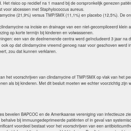
 Het risico op recidief na 1 maand bij de oorspronkelijk genezen pati
ast voor abcessen met Staphylococcus aureus.
damycine (21,9%) versus TMP/SMX (11,1%) en placebo (12,5%). De ong
lindamycine na incisie en drainage van een niet-gecompliceerd klein 
ezing op korte termijn bij kinderen en volwassenen.
ingen: een van de deelnemende centra werd geïncludeerd 3 jaar na de
 ook op dat clindamycine vreemd genoeg naar voor geschoven werd in h
eert, zou dat kunnen verklaren.
an het voorschrijven van clindamycine of TMP/SMX op vlak van het p
en als bij kinderen. Met dit besluit moeten we echter voorzichtig zij
s bevelen BAPCOC en de Amerikaanse vereniging van infectieuze ziekt
n behalve bij immuungedeprimeerde patiënten of in geval van systemisc
ignificant voordeel bestaat voor het voorschrijven van een antibioticumt