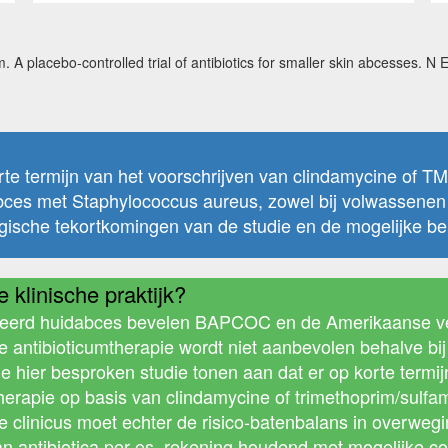
 A placebo-controlled trial of antibiotics for smaller skin abcesses. 
e termijn van het voorschrijven van clindamycine of 
ces met Staphylococcus aureus, zowel bij volwassenen a
ogische tekortkomingen van de studie en de mogelijke 
 klinische praktijk?
ceerd huidabces bevelen BAPCOC en de Amerikaanse vere
he antibioticumtherapie wordt niet aanbevolen behalve b
 hier besproken studie tonen aan dat er op korte termijn 
therapie op basis van clindamycine of trimethoprim/sulfa
e clinicus moet echter de risico-batenbalans in overweg
van antibiotica per os, rekening houdend met mogelijke co