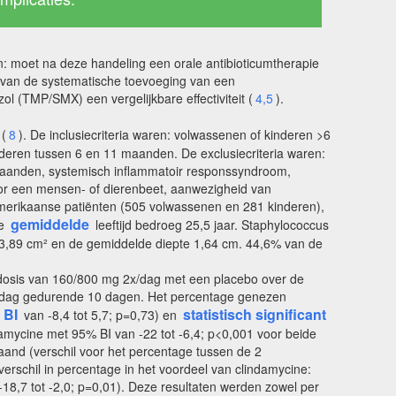
an: moet na deze handeling een orale antibioticumtherapie
g van de systematische toevoeging van een
 (TMP/SMX) een vergelijkbare effectiviteit (
4,5
).
(
8
). De inclusiecriteria waren: volwassenen of kinderen >6
nderen tussen 6 en 11 maanden. De exclusiecriteria waren:
1 maanden, systemisch inflammatoir responssyndroom,
door een mensen- of dierenbeet, aanwezigheid van
Amerikaanse patiënten (505 volwassenen en 281 kinderen),
gemiddelde
de
leeftijd bedroeg 25,5 jaar. Staphylococcus
,89 cm² en de gemiddelde diepte 1,64 cm. 44,6% van de
dosis van 160/800 mg 2x/dag met een placebo over de
x/dag gedurende 10 dagen. Het percentage genezen
BI
statistisch significant
%
van -8,4 tot 5,7; p=0,73) en
amycine met 95% BI van -22 tot -6,4; p<0,001 voor beide
nd (verschil voor het percentage tussen de 2
erschil in percentage in het voordeel van clindamycine:
18,7 tot -2,0; p=0,01). Deze resultaten werden zowel per