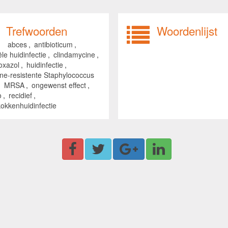
Trefwoorden
Woordenlijst
abces
,
antibioticum
,
ële huidinfectie
,
clindamycine
,
oxazol
,
huidinfectie
,
line-resistente Staphylococcus
,
MRSA
,
ongewenst effect
,
o
,
recidief
,
kokkenhuidinfectie