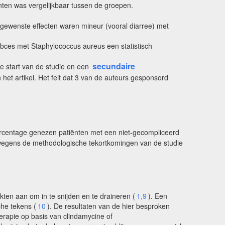
ënten was vergelijkbaar tussen de groepen.
ewenste effecten waren mineur (vooral diarree) met
abces met Staphylococcus aureus een statistisch
secundaire
 start van de studie en een
et artikel. Het feit dat 3 van de auteurs gesponsord
ercentage genezen patiënten met een niet-gecompliceerd
n wegens de methodologische tekortkomingen van de studie
en aan om in te snijden en te draineren (
1,9
). Een
he tekens (
10
). De resultaten van de hier besproken
herapie op basis van clindamycine of