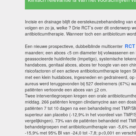
Incisie en drainage blijft de eerstekeuzebehandeling van
volgen en zo ja, welke ? Drie RCT’s over dit onderwerp 
antibioticumtherapie. Wanneer toch een antibioticum word
RCT
Een nieuwe prospectieve, dubbelblinde multicenter
maanden; een abces <5 cm diameter bij volwassenen en kin
geassocieerde huidinfectie (impetigo), systemische teke
handabces, genitaal abces, abces ter hoogte van een chir
risicofactoren of een actieve antibioticumtherapie tege
met een klein huidabces, ingesneden en gedraineerd, o
aureus werd teruggevonden bij 527 deelnemers (67%) wa
patiënten vertoonde een abces van
≤
2 cm.
Twee interventiegroepen kregen een orale antibioticum
middag. 266 patiënten kregen clindamycine aan een dos
patiënten 7 tot 10 dagen na een behandeling met TMP/S
superieur aan placebo (-12,9% in het voordeel van TMP/S
vergelijkingen). 73% van de patiënten behandeld met TM
behandelgroepen met antibioticumtherapie van -5,6% met 9
-15,9% met 95% BI van -24,0 tot -7,8; p<0,001 en verschi