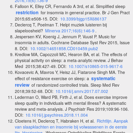
2016;15(6):136-9
Falloon K, Elley CR, Fernando A 3rd, et al. Simplified sleep
restriction
for insomnia in general practice. Br J Gen Pract
2015;65:e508-15. DOI:
10.3399/bjgp15X686137
Declercq T, Poelman T. Helpt muziek luisteren bij
slapeloosheid?
Minerva 2017;16(6):146-9
.
Jespersen KV, Koenig J, Jennum P, Vuust P. Music for
insomnia in adults. Cochrane Database Syst Rev 2015, Issue
8. DOI:
10.1002/14651858.CD010459.pub2
Kredlow MA, Capozzoli MC, Hearon BA, et al. The effects of
physical activity on sleep: a meta-analytic review. J Behav
Med 2015;38:427-49. DOI:
10.1007/s10865-015-9617-6
Kovacevic A, Mavros Y, Heisz JJ, Fiatarone Singh MA. The
systematic
effect of resistance exercise on sleep: a
review
of randomized controlled trials. Sleep Med Rev
2018;39:52-68. DOI:
10.1016/j.smrv.2017.07.002
Lederman O, Ward PB, Firth J, et al. Does exercise improve
sleep quality in individuals with mental illness? A systematic
review and meta-analysis. J Psychiatr Res 2019;109:96-106.
DOI:
10.1016/j.jpsychires.2018.11.004
Cloetens H, Declercq T, Habraken H, et al.
Richtlijn. Aanpak
van slaapklachten en insomnie bij volwassenen in de eerste
lijn. Herziening
. Werkgroep Ontwikkeling Richtlijnen Eerste