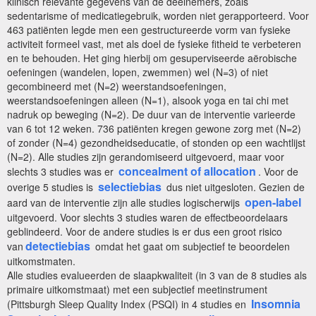
klinisch relevante gegevens van de deelnemers, zoals
sedentarisme of medicatiegebruik, worden niet gerapporteerd. Voor
463 patiënten legde men een gestructureerde vorm van fysieke
activiteit formeel vast, met als doel de fysieke fitheid te verbeteren
en te behouden. Het ging hierbij om gesuperviseerde aërobische
oefeningen (wandelen, lopen, zwemmen) wel (N=3) of niet
gecombineerd met (N=2) weerstandsoefeningen,
weerstandsoefeningen alleen (N=1), alsook yoga en tai chi met
nadruk op beweging (N=2). De duur van de interventie varieerde
van 6 tot 12 weken. 736 patiënten kregen gewone zorg met (N=2)
of zonder (N=4) gezondheidseducatie, of stonden op een wachtlijst
(N=2). Alle studies zijn gerandomiseerd uitgevoerd, maar voor
concealment of allocation
slechts 3 studies was er
. Voor de
selectiebias
overige 5 studies is
dus niet uitgesloten. Gezien de
open-label
aard van de interventie zijn alle studies logischerwijs
uitgevoerd. Voor slechts 3 studies waren de effectbeoordelaars
geblindeerd. Voor de andere studies is er dus een groot risico
detectiebias
van
omdat het gaat om subjectief te beoordelen
uitkomstmaten.
Alle studies evalueerden de slaapkwaliteit (in 3 van de 8 studies als
primaire uitkomstmaat) met een subjectief meetinstrument
Insomnia
(Pittsburgh Sleep Quality Index (PSQI) in 4 studies en