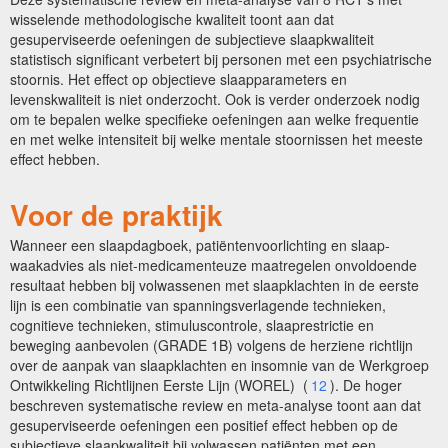
wisselende methodologische kwaliteit toont aan dat
gesuperviseerde oefeningen de subjectieve slaapkwaliteit
statistisch significant verbetert bij personen met een psychiatrische
stoornis. Het effect op objectieve slaapparameters en
levenskwaliteit is niet onderzocht. Ook is verder onderzoek nodig
om te bepalen welke specifieke oefeningen aan welke frequentie
en met welke intensiteit bij welke mentale stoornissen het meeste
effect hebben.
Voor de praktijk
Wanneer een slaapdagboek, patiëntenvoorlichting en slaap-
waakadvies als niet-medicamenteuze maatregelen onvoldoende
resultaat hebben bij volwassenen met slaapklachten in de eerste
lijn is een combinatie van spanningsverlagende technieken,
cognitieve technieken, stimuluscontrole, slaaprestrictie en
beweging aanbevolen (GRADE 1B) volgens de herziene richtlijn
over de aanpak van slaapklachten en insomnie van de Werkgroep
Ontwikkeling Richtlijnen Eerste Lijn (WOREL) (
12
). De hoger
beschreven systematische review en meta-analyse toont aan dat
gesuperviseerde oefeningen een positief effect hebben op de
subjectieve slaapkwaliteit bij volwassen patiënten met een