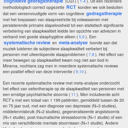
cognitieve gedragstherapie
(CGT) (
1-4
). Uit een recentere
RCT
methodologisch correct opgezette
konden we ook besluiten
gedragstherapie
dat een vereenvoudigde vorm van cognitieve
met het toepassen van slaaprestrictie bij volwassenen met
persisterende primaire slapeloosheid tot een statistisch significante
verbetering van slaapkwaliteit leidde ten opzichte van adviezen in
verband met goede slaaphygiëne alleen (
5,6
). Een
systematische review
meta-analyse
en
toonde aan dat
muziek luisteren de subjectieve slaapkwaliteit verbetert bij
personen met uiteenlopende slaapproblemen (
7,8
). Het effect van
meer bewegen op slaapkwaliteit kwam nog niet aan bod in
Minerva, nochtans zag men in meerdere systematische reviews
een positief effect van deze interventie (
9,10
).
Een recente systematische review met meta-analyse onderzocht
het effect van oefentherapie op de slaapkwaliteit van personen met
een ernstige psychiatrische stoornis (
11
). Men includeerde acht
RCT’s met een totaal van 1 199 patiënten, gemiddeld tussen de 20
en 75 jaar oud, met een diagnose van depressie (N=3 studies),
middelenmisbruik (N=2 studies), gegeneraliseerde angststoornis
(N=1 studie), post-traumatische stressstoornis (N=1 studie) of een
mix van verschillende mentale stoornissen (N=1 studie). Andere