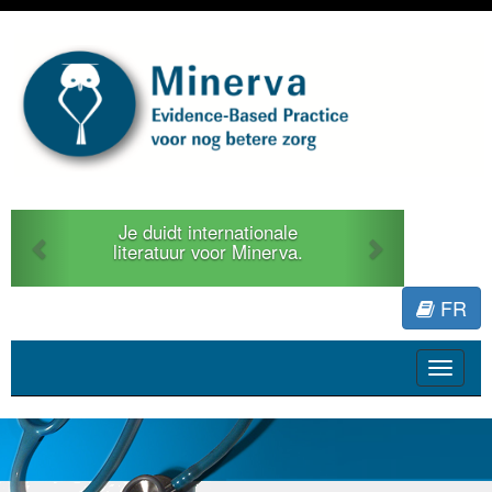
Previous
Next
Je duidt internationale
literatuur voor Minerva.
FR
Toggle
navigat