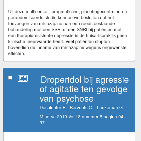
Uit deze multicenter-, pragmatische, placebogecontroleerde
gerandomiseerde studie kunnen we besluiten dat het
toevoegen van mirtazapine aan een reeds bestaande
behandeling met een SSRI of een SNRI bij patiënten met
een therapieresistente depressie in de huisartspraktijk geen
klinische meerwaarde heeft. Veel patiënten stopten
bovendien de inname van mirtazapine wegens ongewenste
effecten.
Droperidol bij agressie
of agitatie ten gevolge
van psychose
Desplenter F. , Bervoets C. , Laekeman G.
Minerva 2019 Vol 18 nummer 8 pagina 94 -
97