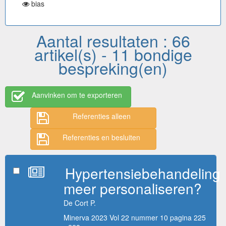
bias
Aantal resultaten : 66
artikel(s) - 11 bondige
bespreking(en)
Aanvinken om te exporteren
Referenties alleen
Referenties en besluiten
Hypertensiebehandeling
meer personaliseren?
De Cort P.
Minerva 2023 Vol 22 nummer 10 pagina 225