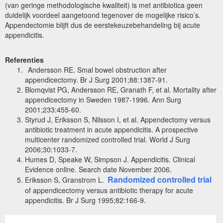
(van geringe methodologische kwaliteit) is met antibiotica geen
duidelijk voordeel aangetoond tegenover de mogelijke risico’s.
Appendectomie blijft dus de eerstekeuzebehandeling bij acute
appendicitis.
Referenties
Andersson RE. Smal bowel obstruction after
appendicectomy. Br J Surg 2001;88:1387-91.
Blomqvist PG, Andersson RE, Granath F, et al. Mortality after
appendicectomy in Sweden 1987-1996. Ann Surg
2001;233:455-60.
Styrud J, Eriksson S, Nilsson I, et al. Appendectomy versus
antibiotic treatment in acute appendicitis. A prospective
multicenter randomized controlled trial. World J Surg
2006;30:1033-7.
Humes D, Speake W, Simpson J. Appendicitis. Clinical
Evidence online. Search date November 2006.
Randomized controlled trial
Eriksson S, Granstrom L.
of appendicectomy versus antibiotic therapy for acute
appendicitis. Br J Surg 1995;82:166-9.