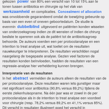
power
gekozen
van 80% een verschil van 10 tot 15% aan te
tonen tussen antibiotica en chirurgie op het vlak van
werkzaamheid
en complicaties.
Concealment of allocation
was onvoldoende gegarandeerd omdat de toewijzing gebeurde op
basis van een even of oneven geboortedatum. De studie is
dubbelblind
evenmin
uitgevoerd en patiënten konden wisselen
van onderzoeksgroep indien ze dit wensten of indien de chirurg
besliste te opereren ook als de patiënt tot de antibioticagroep
behoorde. De auteurs voerden een per protocolanalyse en een
intention to treat analyse uit, wat toeliet om de resultaten
nauwkeuriger te interpreteren. De resultaten verschilden nogal
naargelang de toegepaste analyse. Gezien veel factoren de
resultaten konden beïnvloeden, hadden de resultaten van een
regressie-analyse hier verheldering kunnen brengen.
Interpretatie van de resultaten
abstract
In het
vermelden de auteurs alleen de resultaten van de
per protocolanalyse. Deze resultaten waren iets gunstiger maar
niet significant voor antibiotica (90,8% versus 89,2%) tijdens de
eerste ziekenhuisopname. Na één jaar was er zowel in de per
protocolanalyse als in de intention to treat analyse een voordeel
voor chirurgie (resp. 78,2% versus 89,2% en 41,1% versus 85%).
Dit verschil in resultaten illustreert goed het verschil in