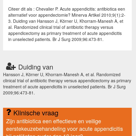
Citeer dit als : Chevalier P. Acute appendicitis: antibiotica een
alternatief voor appendectomie? Minerva Artikel 2010;9(1):2-
3. Duiding van Hansson J, Körner U, Khorram-Manesh A, et
al. Randomized clinical trial of antibiotic therapy versus
appendicectomy as primary treatment of acute appendicitis
in unselected patients. Br J Surg 2009;96:473-81.
Duiding van
Hansson J, Körner U, Khorram-Manesh A, et al. Randomized
clinical trial of antibiotic therapy versus appendicectomy as primary
treatment of acute appendicitis in unselected patients. Br J Surg
2009;96:473-81.
Klinische vraag
Zijn antibiotica een effectieve en veilige
eerstekeuzebehandeling voor acute appendicitis
bij patiënten ouder dan 18 jaar?