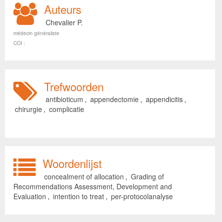
Auteurs
Chevalier P.
médecin généraliste
COI :
Trefwoorden
antibioticum
,
appendectomie
,
appendicitis
,
chirurgie
,
complicatie
Woordenlijst
concealment of allocation
,
Grading of
Recommendations Assessment, Development and
Evaluation
,
intention to treat
,
per-protocolanalyse