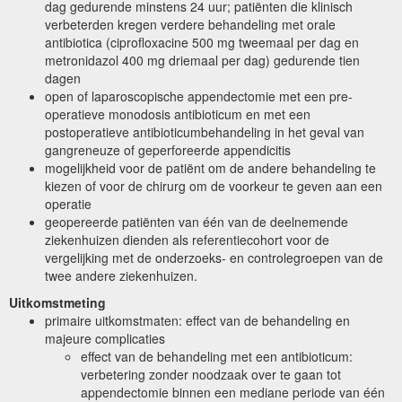
dag gedurende minstens 24 uur; patiënten die klinisch
verbeterden kregen verdere behandeling met orale
antibiotica (ciprofloxacine 500 mg tweemaal per dag en
metronidazol 400 mg driemaal per dag) gedurende tien
dagen
open of laparoscopische appendectomie met een pre-
operatieve monodosis antibioticum en met een
postoperatieve antibioticumbehandeling in het geval van
gangreneuze of geperforeerde appendicitis
mogelijkheid voor de patiënt om de andere behandeling te
kiezen of voor de chirurg om de voorkeur te geven aan een
operatie
geopereerde patiënten van één van de deelnemende
ziekenhuizen dienden als referentiecohort voor de
vergelijking met de onderzoeks- en controlegroepen van de
twee andere ziekenhuizen.
Uitkomstmeting
primaire uitkomstmaten: effect van de behandeling en
majeure complicaties
effect van de behandeling met een antibioticum:
verbetering zonder noodzaak over te gaan tot
appendectomie binnen een mediane periode van één