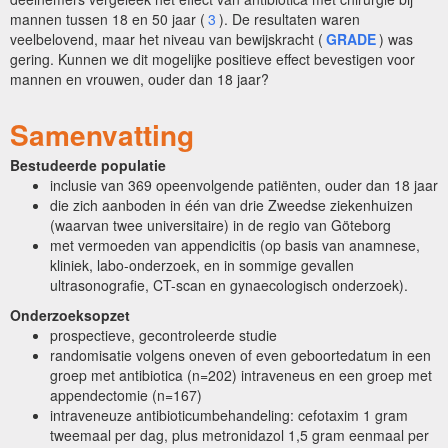
mannen tussen 18 en 50 jaar (
3
). De resultaten waren
veelbelovend, maar het niveau van bewijskracht (
GRADE
) was
gering. Kunnen we dit mogelijke positieve effect bevestigen voor
mannen en vrouwen, ouder dan 18 jaar?
Samenvatting
Bestudeerde populatie
inclusie van 369 opeenvolgende patiënten, ouder dan 18 jaar
die zich aanboden in één van drie Zweedse ziekenhuizen
(waarvan twee universitaire) in de regio van Göteborg
met vermoeden van appendicitis (op basis van anamnese,
kliniek, labo-onderzoek, en in sommige gevallen
ultrasonografie, CT-scan en gynaecologisch onderzoek).
Onderzoeksopzet
prospectieve, gecontroleerde studie
randomisatie volgens oneven of even geboortedatum in een
groep met antibiotica (n=202) intraveneus en een groep met
appendectomie (n=167)
intraveneuze antibioticumbehandeling: cefotaxim 1 gram
tweemaal per dag, plus metronidazol 1,5 gram eenmaal per