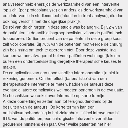
analysetechniek: enerzijds de werkzaamheid van een interventie
‘op zich’ (per protocolanalyse) en anderzijds de werkzaamheid van
een interventie in studiecontext (intention to treat analyse), die dan
ook nog verschilt met de dagelijkse praktijk.
De rol van de chirurgen in deze studie was belangrijk. Bij 32% van
de patiënten in de antibioticagroep beslisten zij om de patiënt toch
te opereren. Dertien procent van de patiënten in deze groep koos
zelf voor operatie. Bij 70% van de patiënten motiveerde de chirurg
zijn beslissing om toch te opereren niet. Door deze vaststelling
kunnen we ons afvragen of het voor patiënten wel mogelijk is om
buiten een onderzoekssetting dergelijke therapeutische keuzes te
maken.
De complicaties van een noodzakelijke latere operatie zijn niet in
rekening genomen. Om het effect (baten/risico’s) van een
therapeutische interventie te meten, hadden de auteurs deze
eventuele latere complicaties wel moeten opnemen in de evaluatie.
Nu beschikken we enkel over informatie op korte termijn.
Al deze opmerkingen zetten aan tot terughoudendheid bij de
besluiten van de auteurs. Op korte termijn kan een
antibioticumbehandeling in het ziekenhuis, initieel intraveneus bij
91% van de patiënten, een chirurgische interventie vermijden
gedurende minstens één jaar. Over welke patiënten het hier