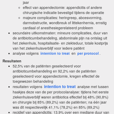
jaar
effect van appendectomie: appendicitis of andere
chirurgische indicatie bevestigd tijdens de operatie
majeure complicaties: heringreep, abcesvorming,
darmobstructie, wondbreuk of littekenhernia, ernstig
cardiaal of anesthesiegerelateerd probleem
secundaire uitkomstmaten: mineure complicaties, duur van
de antibioticumbehandeling, abdominale pijn na ontslag uit
het ziekenhuis, hospitalisatie- en ziekteduur, totale kostprijs
van het ziekenhuisverblijf voor iedere patiënt
analyse volgens
intention to treat
en
per protocol
.
Resultaten
52,5% van de patiënten geselecteerd voor
antibioticumbehandeling en 92,2% van de patiënten
geselecteerd voor appendectomie, kregen effectief de
toegewezen behandeling
intention to treat
resultaten volgens
analyse met tussen
haakjes deze van de per protocolanalyse: tijdens het eerste
ziekenhuisverblijf waren antibiotica effectief bij 48% (90,8%)
en chirurgie bij 85% (89,2%) van de patiënten; na één jaar
was dit respectievelijk 41,1% (78,2%) en 85% (89,2%)
recidief van appendicitis: 13,9% over een mediane duur van