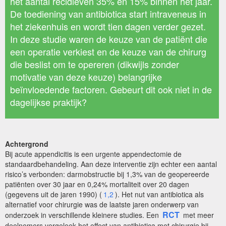
het aantal recidieven 35% en 15% binnen het jaar.
De toediening van antibiotica start intraveneus in
het ziekenhuis en wordt tien dagen verder gezet.
In deze studie waren de keuze van de patiënt die
een operatie verkiest en de keuze van de chirurg
die beslist om te opereren (dikwijls zonder
motivatie van deze keuze) belangrijke
beïnvloedende factoren. Gebeurt dit ook niet in de
dagelijkse praktijk?
Achtergrond
Bij acute appendicitis is een urgente appendectomie de
standaardbehandeling. Aan deze interventie zijn echter een aantal
risico’s verbonden: darmobstructie bij 1,3% van de geopereerde
patiënten over 30 jaar en 0,24% mortaliteit over 20 dagen
(gegevens uit de jaren 1990) (
1,2
). Het nut van antibiotica als
alternatief voor chirurgie was de laatste jaren onderwerp van
RCT
onderzoek in verschillende kleinere studies. Een
met meer
deelnemers vergeleek het effect van antibiotica met chirurgie bij