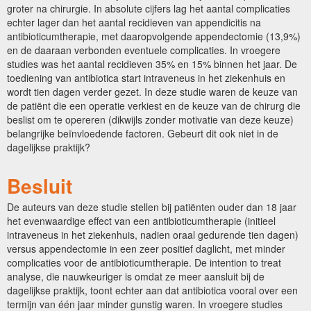
groter na chirurgie. In absolute cijfers lag het aantal complicaties
echter lager dan het aantal recidieven van appendicitis na
antibioticumtherapie, met daaropvolgende appendectomie (13,9%)
en de daaraan verbonden eventuele complicaties. In vroegere
studies was het aantal recidieven 35% en 15% binnen het jaar. De
toediening van antibiotica start intraveneus in het ziekenhuis en
wordt tien dagen verder gezet. In deze studie waren de keuze van
de patiënt die een operatie verkiest en de keuze van de chirurg die
beslist om te opereren (dikwijls zonder motivatie van deze keuze)
belangrijke beïnvloedende factoren. Gebeurt dit ook niet in de
dagelijkse praktijk?
Besluit
De auteurs van deze studie stellen bij patiënten ouder dan 18 jaar
het evenwaardige effect van een antibioticumtherapie (initieel
intraveneus in het ziekenhuis, nadien oraal gedurende tien dagen)
versus appendectomie in een zeer positief daglicht, met minder
complicaties voor de antibioticumtherapie. De intention to treat
analyse, die nauwkeuriger is omdat ze meer aansluit bij de
dagelijkse praktijk, toont echter aan dat antibiotica vooral over een
termijn van één jaar minder gunstig waren. In vroegere studies