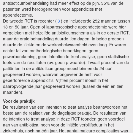
antibioticumbehandeling had meer effect op de pijn. 35% van de
patiënten werd heropgenomen voor appendicitis met
appendectomie.
De tweede RCT is recenter (
3
) en includeerde 252 mannen tussen
18 en 50 jaar. Open of laparoscopische appendectomie werd hier
vergeleken met hetzelfde antibioticumschema als in de eerste RCT,
maar de orale behandeling duurde tien dagen. In beide groepen
duurde de ziekte en de werkonbekwaamheid even lang. Er waren
echter tal van methodologische beperkingen: geen
powerberekening, geen intention to treat analyse, geen statistische
toets van de resultaten (bv. geen p-waarde). Twaalf procent van de
patiënten in de antibioticumgroep moest binnen de 24 uur
geopereerd worden, waarvan ongeveer de helft voor
geperforeerde appendicitis. Vijftien procent moest in het
daaropvolgende jaar geopereerd worden (tussen de één en tien
maanden).
Voor de praktijk
De resultaten van een intention to treat analyse beantwoorden het
beste aan de realiteit van de dagelijkse praktijk. De resultaten van
de intention to treat analyse in deze RCT toonden geen voordeel
aan van antibiotica, noch voor de initiële verblijfsduur in het
ziekenhuis, noch na één jaar. Het aantal majeure complicaties was