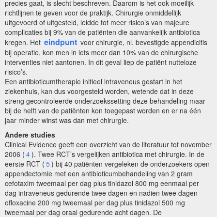
precies gaat, is slecht beschreven. Daarom is het ook moeilijk
richtlijnen te geven voor de praktijk. Chirurgie onmiddellijk
uitgevoerd of uitgesteld, leidde tot meer risico’s van majeure
complicaties bij 9% van de patiënten die aanvankelijk antibiotica
eindpunt
kregen. Het
voor chirurgie, nl. bevestigde appendicitis
bij operatie, kon men in iets meer dan 10% van de chirurgische
interventies niet aantonen. In dit geval liep de patiënt nutteloze
risico’s.
Een antibioticumtherapie initieel intraveneus gestart in het
ziekenhuis, kan dus voorgesteld worden, wetende dat in deze
streng gecontroleerde onderzoekssetting deze behandeling maar
bij de helft van de patiënten kon toegepast worden en er na één
jaar minder winst was dan met chirurgie.
Andere studies
Clinical Evidence geeft een overzicht van de literatuur tot november
2006 (
4
). Twee RCT’s vergelijken antibiotica met chirurgie. In de
eerste RCT (
5
) bij 40 patiënten vergeleken de onderzoekers open
appendectomie met een antibioticumbehandeling van 2 gram
cefotaxim tweemaal per dag plus tinidazol 800 mg eenmaal per
dag intraveneus gedurende twee dagen en nadien twee dagen
ofloxacine 200 mg tweemaal per dag plus tinidazol 500 mg
tweemaal per dag oraal gedurende acht dagen. De