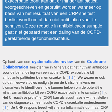
exacerbatie toont aan dat er minder antibiotica
voorgeschreven en gebruikt worden wanneer op
basis van het resultaat van een CRP-sneltest
beslist wordt om al dan niet antibiotica voor te
schrijven. Deze reductie in antibioticaconsumptie
gaat niet gepaard met een daling van de COPD-
gerelateerde gezondheidsstatus.
systematische review
Cochrane
Op basis van een
van de
Collaboration
besloten we in Minerva dat het nut van antibiotica
voor de behandeling van een acute COPD-exacerbatie bij
ambulante patiënten klein en onzeker is (
1,2
). We wezen er ook
op dat nieuwe studies nodig zijn om de klinische tekens en
biomarkers te identificeren die kunnen helpen om de potentiële
winst van antibiotica bij een COPD-exacerbatie in te schatten (
1
).
Het C-reactieve proteïne (CRP) kan als acuut-fase-eiwit het stellen
van de diagnose van een acute COPD-exacerbatie ondersteunen
(
3
). De CRP-respons treedt vrij snel na inflammatie op, maar CRP