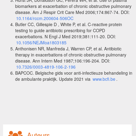
biomarkers at exacerbation of chronic obstructive pulmonary
disease. Am J Respir Crit Care Med 2006;174:867-74. DOI:
10.1164/rccm.200604-506OC
Butler CC, Gillespie D , White P, et al. C-reactive protein
testing to guide antibiotic prescribing for COPD
exacerbations. N Engl J Med 2019;381:111-20. DOI:
10.1056/NEJMoa1803185
Anthonisen NR, Manfreda J, Warren CP, et al. Antibiotic
therapy in exacerbations of chronic obstructive pulmonary
disease. Ann Intern Med 1987;106:196-204. DOI
:
10.7326/0003-4819-106-2-196
BAPCOC. Belgische gids voor anti-infectieuze behandeling in
de ambulante praktijk. Update 2021 via
www.bcfi.be
.
Auteurs