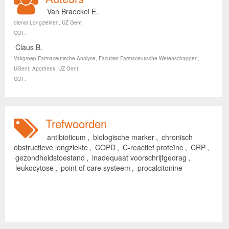
Van Braeckel E.
dienst Longziekten, UZ Gent
COI :
Claus B.
Vakgroep Farmaceutische Analyse, Faculteit Farmaceutische Wetenschappen,
UGent; Apotheek, UZ Gent
COI :
Trefwoorden
antibioticum
,
biologische marker
,
chronisch
obstructieve longziekte
,
COPD
,
C-reactief proteïne
,
CRP
,
gezondheidstoestand
,
inadequaat voorschrijfgedrag
,
leukocytose
,
point of care systeem
,
procalcitonine