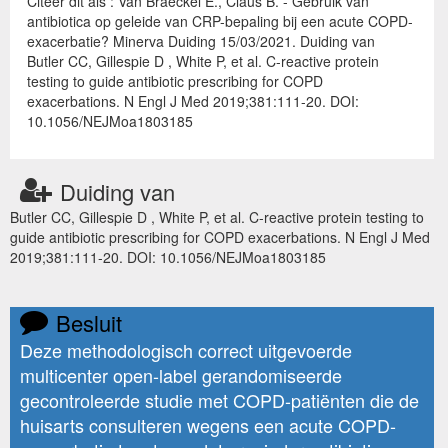
Citeer dit als : Van Braeckel E., Claus B. - Gebruik van
antibiotica op geleide van CRP-bepaling bij een acute COPD-
exacerbatie? Minerva Duiding 15/03/2021. Duiding van
Butler CC, Gillespie D , White P, et al. C-reactive protein
testing to guide antibiotic prescribing for COPD
exacerbations. N Engl J Med 2019;381:111-20. DOI:
10.1056/NEJMoa1803185
Duiding van
Butler CC, Gillespie D , White P, et al. C-reactive protein testing to
guide antibiotic prescribing for COPD exacerbations. N Engl J Med
2019;381:111-20. DOI: 10.1056/NEJMoa1803185
Besluit
Deze methodologisch correct uitgevoerde
multicenter open-label gerandomiseerde
gecontroleerde studie met COPD-patiënten die de
huisarts consulteren wegens een acute COPD-