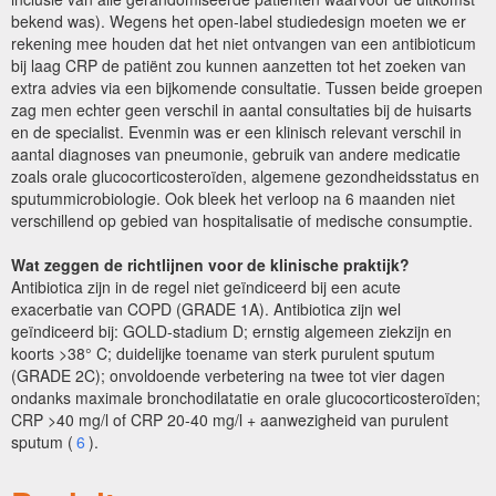
bekend was). Wegens het open-label studiedesign moeten we er
rekening mee houden dat het niet ontvangen van een antibioticum
bij laag CRP de patiënt zou kunnen aanzetten tot het zoeken van
extra advies via een bijkomende consultatie. Tussen beide groepen
zag men echter geen verschil in aantal consultaties bij de huisarts
en de specialist. Evenmin was er een klinisch relevant verschil in
aantal diagnoses van pneumonie, gebruik van andere medicatie
zoals orale glucocorticosteroïden, algemene gezondheidsstatus en
sputummicrobiologie. Ook bleek het verloop na 6 maanden niet
verschillend op gebied van hospitalisatie of medische consumptie.
Wat zeggen de richtlijnen voor de klinische praktijk?
Antibiotica zijn in de regel niet geïndiceerd bij een acute
exacerbatie van COPD (GRADE 1A). Antibiotica zijn wel
geïndiceerd bij: GOLD-stadium D; ernstig algemeen ziekzijn en
koorts >38° C; duidelijke toename van sterk purulent sputum
(GRADE 2C); onvoldoende verbetering na twee tot vier dagen
ondanks maximale bronchodilatatie en orale glucocorticosteroïden;
CRP >40 mg/l of CRP 20-40 mg/l + aanwezigheid van purulent
sputum (
6
).