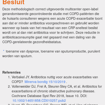
Besluit
Deze methodologisch correct uitgevoerde multicenter open-label
gerandomiseerde gecontroleerde studie met COPD-patiënten die
de huisarts consulteren wegens een acute COPD-exacerbatie toont
aan dat er minder antibiotica voorgeschreven en gebruikt worden
wanneer op basis van het resultaat van een CRP-sneltest beslist
wordt om al dan niet antibiotica voor te schrijven. Deze reductie in
antibioticaconsumptie gaat niet gepaard met een daling van de
COPD-gerelateerde gezondheidsstatus.
*
toename van dyspnoe, toename van sputumproductie, purulent
worden van sputum.
Referenties
Verbakel JY. Antibiotica nuttig voor acute exacerbaties van
COPD?
Minerva bondig 15/10/2019
.
Vollenweider DJ, Frei A, Steurer-Stey CA, et al. Antibiotics for
exacerbations of chronic obstructive pulmonary disease.
Cochrane Database Syst Rev 2018, Issue 10. DOI:
10.1002/14651858.CD010257.pub2
Hurst JR, Donaldson GC, Perera WR, et al. Use of plasma