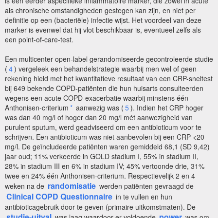
is een eerder aspecifieke inflammatoire marker, die zowel in acute
als chronische omstandigheden gestegen kan zijn, en niet per
definitie op een (bacteriële) infectie wijst. Het voordeel van deze
marker is evenwel dat hij vlot beschikbaar is, eventueel zelfs als
een point-of-care-test.
Een multicenter open-label gerandomiseerde gecontroleerde studie
(
4
) vergeleek een behandelstrategie waarbij men wel of geen
rekening hield met het kwantitatieve resultaat van een CRP-sneltest
bij 649 bekende COPD-patiënten die hun huisarts consulteerden
wegens een acute COPD-exacerbatie waarbij minstens één
Anthonisen-criterium
*
aanwezig was (
5
). Indien het CRP hoger
was dan 40 mg/l of hoger dan 20 mg/l mét aanwezigheid van
purulent sputum, werd geadviseerd om een antibioticum voor te
schrijven. Een antibioticum was niet aanbevolen bij een CRP <20
mg/l. De geïncludeerde patiënten waren gemiddeld 68,1 (SD 9,42)
jaar oud; 11% verkeerde in GOLD stadium I, 55% in stadium II,
28% in stadium III en 6% in stadium IV; 45% vertoonde drie, 31%
twee en 24% één Anthonisen-criterium. Respectievelijk 2 en 4
randomisatie
weken na de
werden patiënten gevraagd de
Clinical COPD Questionnaire
in te vullen en hun
antibioticagebruik door te geven (primaire uitkomstmaten). De
studie-uitval
power
was laag waardoor er voldoende
was om