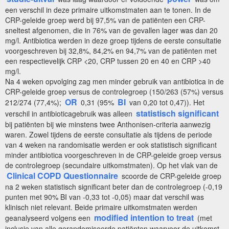
een verschil in deze primaire uitkomstmaten aan te tonen. In de
CRP-geleide groep werd bij 97,5% van de patiënten een CRP-
sneltest afgenomen, die in 76% van de gevallen lager was dan 20
mg/l. Antibiotica werden in deze groep tijdens de eerste consultatie
voorgeschreven bij 32,8%, 84,2% en 94,7% van de patiënten met
een respectievelijk CRP <20, CRP tussen 20 en 40 en CRP >40
mg/l.
Na 4 weken opvolging zag men minder gebruik van antibiotica in de
CRP-geleide groep versus de controlegroep (150/263 (57%) versus
OR
BI
212/274 (77,4%);
0,31 (95%
van 0,20 tot 0,47)). Het
statistisch significant
verschil in antibioticagebruik was alleen
bij patiënten bij wie minstens twee Anthonisen-criteria aanwezig
waren. Zowel tijdens de eerste consultatie als tijdens de periode
van 4 weken na randomisatie werden er ook statistisch significant
minder antibiotica voorgeschreven in de CRP-geleide groep versus
de controlegroep (secundaire uitkomstmaten). Op het vlak van de
Clinical COPD Questionnaire
scoorde de CRP-geleide groep
na 2 weken statistisch significant beter dan de controlegroep (-0,19
punten met 90% BI van -0,33 tot -0,05) maar dat verschil was
klinisch niet relevant. Beide primaire uitkomstmaten werden
modified intention to treat
geanalyseerd volgens een
(met
inclusie van alle gerandomiseerde patiënten waarvoor de uitkomst