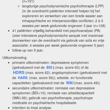
(n=101)
langdurige psychodynamische psychotherapie (LPP)
(in de overdracht patiënten intensief helpen bij het
exploreren en verwerken van een brede waaier aan
intrapsychische en interpersoonlijke conflicten; 2 à 3
sessies per week gedurende ongeveer 3 jaar (n=128)
41 patiënten vrijwillig behandeld met psychoanalyse (PA)
(zeer intensieve psychodynamische aanpak met maximaal
doorwerken van de overdracht via gebruik van sofa en vrije
associatie; 4 sessies per week gedurende ongeveer 5 jaar)
follow-up van 5 jaar.
Uitkomstmeting
primaire uitkomstmaten: depressieve symptomen
(geëvalueerd met de
BDI
)
(max. score 63) of de
HDRS
(max. score 62); angstsymptomen (geëvalueerd met
de
HARS
(max. score 56)); arbeids- en functionele
WAI
capaciteiten (geëvalueerd met de
(max. score 49))
secundaire uitkomstmaten: remissie van depressieve
symptomen (BDI<10); remissie van arbeidscapaciteit
(WAI>36); gebruik van psychotherapie, psychotrope
medicatie en psychiatrische hospitalisatie
intention-to-treat analyse.