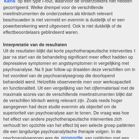
kans
op een type I-fout, waarvoor de onderzoekers niet hebben
gecorrigeerd. Welke drempel voor de verschillende
meetinstrumenten de onderzoekers als klinisch relevant
beschouwden is niet vermeld en evenmin is duidelijk of er een
powerberekening werd uitgevoerd. Ook is niet duidelijk of de
effectbeoordelaars geblindeerd waren.
Interpretatie van de resultaten
Uit de resultaten blijkt dat korte psychotherapeutische interventies 1
jaar na start van de behandeling significant meer effect hadden op
depressieve symptomen en angstsymptomen in vergelijking met
psychoanalyse. Na 5 jaar follow-up draaiden deze verschillen om in
het voordeel van de psychoanalysegroep die doorlopend
behandeld werd. Hetzelfde observeerde men voor werkcapaciteit
en functionaliteit. Uit een vergelijking van het cijfermateriaal met de
maximale scores van de verschillende meetinstrumenten blijkt dat
de verschillen klinisch weinig relevant zijn. Zoals reeds hoger
aangegeven had deze studie evenmin als objectief om de
superioriteit van psychoanalyse aan te tonen. De vraag was hoe
het effect van andere psychotherapeutische interventies zich
verhoudt ten opzichte van het effect bij een selecte groep patiënten
die een langdurige psychoanalytische therapie volgen. In de
proportie
psychoanalysegroep was de
van patiënten met een