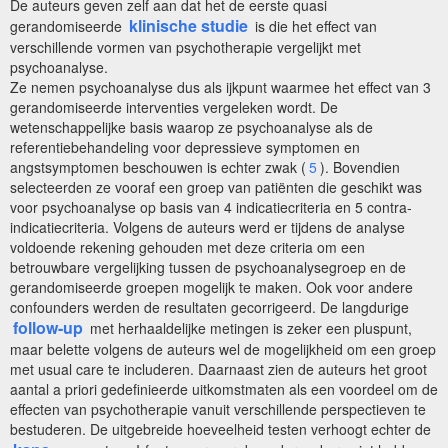
De auteurs geven zelf aan dat het de eerste quasi
klinische studie
gerandomiseerde
is die het effect van
verschillende vormen van psychotherapie vergelijkt met
psychoanalyse.
Ze nemen psychoanalyse dus als ijkpunt waarmee het effect van 3
gerandomiseerde interventies vergeleken wordt. De
wetenschappelijke basis waarop ze psychoanalyse als de
referentiebehandeling voor depressieve symptomen en
angstsymptomen beschouwen is echter zwak (
5
). Bovendien
selecteerden ze vooraf een groep van patiënten die geschikt was
voor psychoanalyse op basis van 4 indicatiecriteria en 5 contra-
indicatiecriteria. Volgens de auteurs werd er tijdens de analyse
voldoende rekening gehouden met deze criteria om een
betrouwbare vergelijking tussen de psychoanalysegroep en de
gerandomiseerde groepen mogelijk te maken. Ook voor andere
confounders werden de resultaten gecorrigeerd. De langdurige
follow-up
met herhaaldelijke metingen is zeker een pluspunt,
maar belette volgens de auteurs wel de mogelijkheid om een groep
met usual care te includeren. Daarnaast zien de auteurs het groot
aantal a priori gedefinieerde uitkomstmaten als een voordeel om de
effecten van psychotherapie vanuit verschillende perspectieven te
bestuderen. De uitgebreide hoeveelheid testen verhoogt echter de