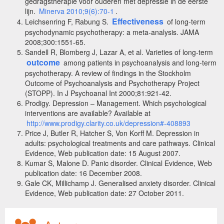
gedragstherapie voor ouderen met depressie in de eerste
lijn.
Minerva 2010;9(6):70-1
.
Effectiveness
Leichsenring F, Rabung S.
of long-term
psychodynamic psychotherapy: a meta-analysis. JAMA
2008;300:1551-65.
Sandell R, Blomberg J, Lazar A, et al. Varieties of long-term
outcome
among patients in psychoanalysis and long-term
psychotherapy. A review of findings in the Stockholm
Outcome of Psychoanalysis and Psychotherapy Project
(STOPP). In J Psychoanal Int 2000;81:921-42.
Prodigy. Depression – Management. Which psychological
interventions are available? Available at
http://www.prodigy.clarity.co.uk/depression#-408893
Price J, Butler R, Hatcher S, Von Korff M. Depression in
adults: psychological treatments and care pathways. Clinical
Evidence, Web publication date: 15 August 2007.
Kumar S, Malone D. Panic disorder. Clinical Evidence, Web
publication date: 16 December 2008.
Gale CK, Millichamp J. Generalised anxiety disorder. Clinical
Evidence, Web publication date: 27 October 2011.