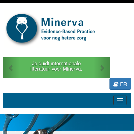
Previous
Next
Je duidt internationale
literatuur voor Minerva.
FR
Toggle
navigat