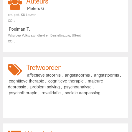
Auteurs
Pieters G.
em. prof. KU Leuven
COI :
Poelman T.
Vakgroep Volksgezondheid en Eerstelijnszorg, UGent
COI :
Trefwoorden
affectieve stoornis
,
angststoornis
,
angststoornis
,
cognitieve therapie
,
cognitieve therapie
,
majeure
depressie
,
problem solving
,
psychoanalyse
,
psychotherapie
,
revalidatie
,
sociale aanpassing