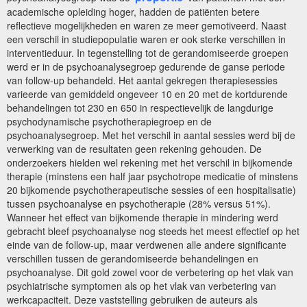
academische opleiding hoger, hadden de patiënten betere
reflectieve mogelijkheden en waren ze meer gemotiveerd. Naast
een verschil in studiepopulatie waren er ook sterke verschillen in
interventieduur. In tegenstelling tot de gerandomiseerde groepen
werd er in de psychoanalysegroep gedurende de ganse periode
van follow-up behandeld. Het aantal gekregen therapiesessies
varieerde van gemiddeld ongeveer 10 en 20 met de kortdurende
behandelingen tot 230 en 650 in respectievelijk de langdurige
psychodynamische psychotherapiegroep en de
psychoanalysegroep. Met het verschil in aantal sessies werd bij de
verwerking van de resultaten geen rekening gehouden. De
onderzoekers hielden wel rekening met het verschil in bijkomende
therapie (minstens een half jaar psychotrope medicatie of minstens
20 bijkomende psychotherapeutische sessies of een hospitalisatie)
tussen psychoanalyse en psychotherapie (28% versus 51%).
Wanneer het effect van bijkomende therapie in mindering werd
gebracht bleef psychoanalyse nog steeds het meest effectief op het
einde van de follow-up, maar verdwenen alle andere significante
verschillen tussen de gerandomiseerde behandelingen en
psychoanalyse. Dit gold zowel voor de verbetering op het vlak van
psychiatrische symptomen als op het vlak van verbetering van
werkcapaciteit. Deze vaststelling gebruiken de auteurs als