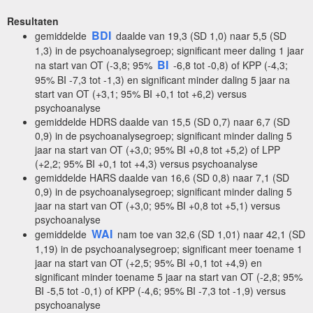
Resultaten
BDI
gemiddelde
daalde van 19,3 (SD 1,0) naar 5,5 (SD
1,3) in de psychoanalysegroep; significant meer daling 1 jaar
BI
na start van OT (-3,8; 95%
-6,8 tot -0,8) of KPP (-4,3;
95% BI -7,3 tot -1,3) en significant minder daling 5 jaar na
start van OT (+3,1; 95% BI +0,1 tot +6,2) versus
psychoanalyse
gemiddelde HDRS daalde van 15,5 (SD 0,7) naar 6,7 (SD
0,9) in de psychoanalysegroep; significant minder daling 5
jaar na start van OT (+3,0; 95% BI +0,8 tot +5,2) of LPP
(+2,2; 95% BI +0,1 tot +4,3) versus psychoanalyse
gemiddelde HARS daalde van 16,6 (SD 0,8) naar 7,1 (SD
0,9) in de psychoanalysegroep; significant minder daling 5
jaar na start van OT (+3,0; 95% BI +0,8 tot +5,1) versus
psychoanalyse
WAI
gemiddelde
nam toe van 32,6 (SD 1,01) naar 42,1 (SD
1,19) in de psychoanalysegroep; significant meer toename 1
jaar na start van OT (+2,5; 95% BI +0,1 tot +4,9) en
significant minder toename 5 jaar na start van OT (-2,8; 95%
BI -5,5 tot -0,1) of KPP (-4,6; 95% BI -7,3 tot -1,9) versus
psychoanalyse