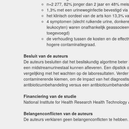
n=2 277, 82% jonger dan 2 jaar en 48% meis
1,3% met een urineweginfectie bevestigd via
het klinisch oordeel van de arts kon 13,3% v
4 symptomen (slecht ruikende urine, donkere u
leukocyten) waren onafhankelijk geassocie
toegevoegd)
de verhouding tussen de kosten en de effectiv
hogere contaminatiegraad.
Besluit van de auteurs
De auteurs besluiten dat het besliskundig algoritme beter
een midstreamurinestaal kunnen afleveren. Een dipstick on
vergelijking met het wachten op de laboresultaten. Ver
contaminerende kiemen, om de impact van het diagnostisch
antibioticumbehandeling versus een antibioticumbehandel
Financiering van de studie
National Institute for Health Research Health Technolo
Belangenconflicten van de auteurs
De auteurs verklaren geen belangenconflicten te hebben.