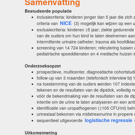
Samenvatting
Bestudeerde populatie
inclusiecriteria: kinderen jonger dan 5 jaar die zi
NICE
criteria van
(3) mogelijk kan wijzen op een u
exclusiecriteria: kinderen ≥5 jaar; ziekte geduren
van de ouders om hun kind te laten deelnemen aan 
intermittente urinaire catheter; trauma als hoofdkla
screening van 14 724 kinderen; rekrutering tussen a
pediatrische spoeddiensten en 4 medische huizen i
Onderzoeksopzet
prospectieve, multicenter, diagnostische cohortstud
follow-up van 3 maanden (telefonisch interview bij
na toestemming van de ouders werden 107 indextes
tekenen en de resultaten van de dipstick, volledig 
vóór de bekendmaking van de resultaten van de dips
intentie om de urine te laten analyseren en een ant
identificatie van uropathogenen (≥105 CFU/ml) be
urinestaal bekomen via midstreamurine in propere cont
logistische regressie
sequentieel uitgevoerde
Uitkomstmeting