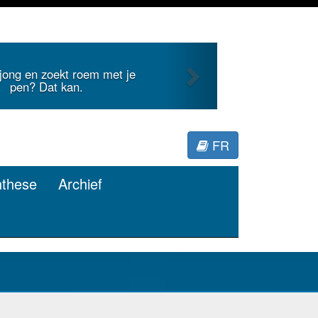
Next
nternationale literatuur voor
Minerva.
FR
nthese
Archief