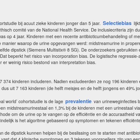
Selectiebias
rtstudie bij acuut zieke kinderen jonger dan 5 jaar.
lij
hisch comité van de National Health Service. De inclusiecriteria zijn d
 was op 4 jaar. Kinderen met een recente antibioticumbehandeling of m
manier waarop de urine opgevangen werd: midstreamurine in propere cont
elfde dipstick (Siemens Multistix® 8 SG). De onderzoekers gebruikten e
Dat beperkt het risico van incorporation bias. De logistische regressi
r weinig risico bestond van interpretation bias.
7 374 kinderen includeren. Nadien excludeerden ze nog 196 kinderen
dus uit 7 163 kinderen (de helft meisjes en de helft jongens en 49% j
prevalentie
eal world’ cohortstudie is de lage
van urineweginfecties b
n midstreamurinestaal en 1,3% bij de kinderen met een urinestaal via 
ethode om de urine op te vangen op de efficiëntie en de accuraatheid
indelijk is het algoritme gebaseerd op symptomen en tekenen efficiënt
 de dipstick kunnen helpen bij de beslissing om te starten met antibiot
vast dat 4 klinische symptomen en 3 tekenen voorspellers zijn van een