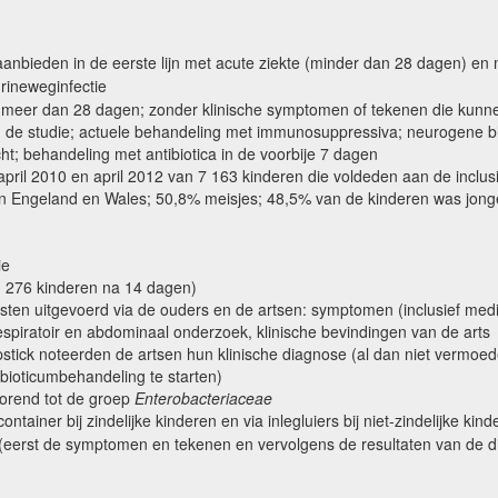
ch aanbieden in de eerste lijn met acute ziekte (minder dan 28 dagen) e
rineweginfectie
de meer dan 28 dagen; zonder klinische symptomen of tekenen die kunnen
de studie; actuele behandeling met immunosuppressiva; neurogene bla
cht; behandeling met antibiotica in de voorbije 7 dagen
pril 2010 en april 2012 van 7 163 kinderen die voldeden aan de inclusi
n Engeland en Wales; 50,8% meisjes; 48,5% van de kinderen was jonge
ie
 1 276 kinderen na 14 dagen)
ten uitgevoerd via de ouders en de artsen: symptomen (inclusief med
respiratoir en abdominaal onderzoek, klinische bevindingen van de arts
tick noteerden de artsen hun klinische diagnose (al dan niet vermoede
ibioticumbehandeling te starten)
horend tot de groep
Enterobacteriaceae
ainer bij zindelijke kinderen en via inlegluiers bij niet-zindelijke kind
(eerst de symptomen en tekenen en vervolgens de resultaten van de di