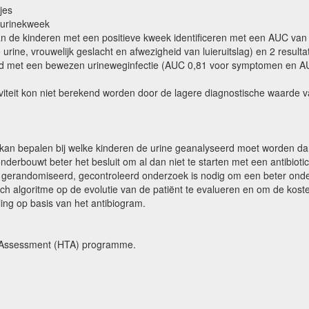
jes
 urinekweek
an de kinderen met een positieve kweek identificeren met een AUC van 
rine, vrouwelijk geslacht en afwezigheid van luieruitslag) en 2 resulta
erd met een bewezen urineweginfectie (AUC 0,81 voor symptomen en A
iteit kon niet berekend worden door de lagere diagnostische waarde van 
 kan bepalen bij welke kinderen de urine geanalyseerd moet worden dan h
derbouwt beter het besluit om al dan niet te starten met een antibioti
der gerandomiseerd, gecontroleerd onderzoek is nodig om een beter o
 algoritme op de evolutie van de patiënt te evalueren en om de kosten
ing op basis van het antibiogram.
gy Assessment (HTA) programme.