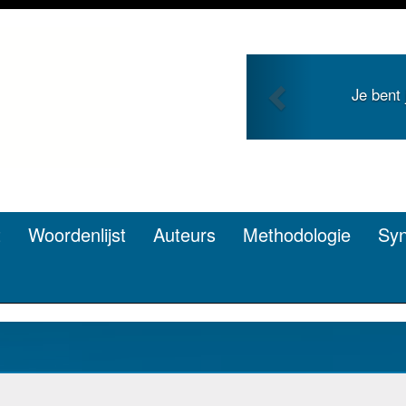
Previous
 en zoekt roem met je
Je duidt i
n? Dat kan.
t
Woordenlijst
Auteurs
Methodologie
Sy