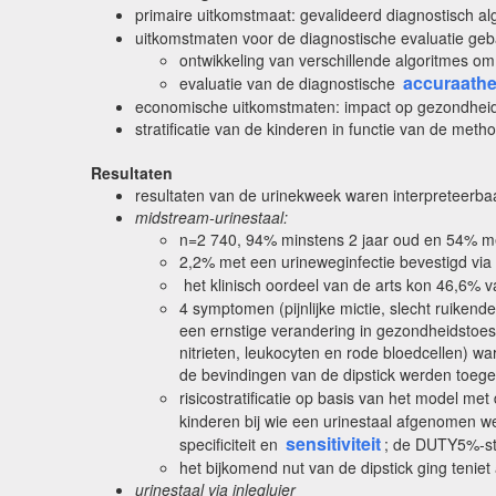
primaire uitkomstmaat: gevalideerd diagnostisch a
uitkomstmaten voor de diagnostische evaluatie ge
ontwikkeling van verschillende algoritmes om
accuraathe
evaluatie van de diagnostische
economische uitkomstmaten: impact op gezondheid u
stratificatie van de kinderen in functie van de met
Resultaten
resultaten van de urinekweek waren interpreteerba
midstream-urinestaal:
n=2 740, 94% minstens 2 jaar oud en 54% m
2,2% met een urineweginfectie bevestigd via
het klinisch oordeel van de arts kon 46,6% 
4 symptomen (pijnlijke mictie, slecht ruikend
een ernstige verandering in gezondheidstoest
nitrieten, leukocyten en rode bloedcellen)
de bevindingen van de dipstick werden toeg
risicostratificatie op basis van het model me
kinderen bij wie een urinestaal afgenomen wer
sensitiviteit
specificiteit en
; de DUTY5%-str
het bijkomend nut van de dipstick ging teniet
urinestaal via inlegluier