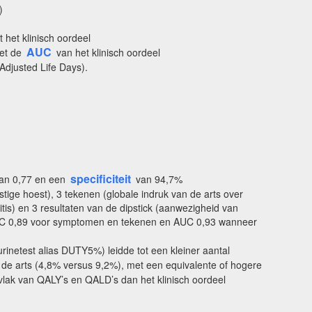
)
 het klinisch oordeel
AUC
met de
van het klinisch oordeel
Adjusted Life Days).
specificiteit
an 0,77 en een
van 94,7%
stige hoest), 3 tekenen (globale indruk van de arts over
tis) en 3 resultaten van de dipstick (aanwezigheid van
(AUC 0,89 voor symptomen en tekenen en AUC 0,93 wanneer
rinetest alias DUTY5%) leidde tot een kleiner aantal
an de arts (4,8% versus 9,2%), met een equivalente of hogere
 vlak van QALY’s en QALD’s dan het klinisch oordeel