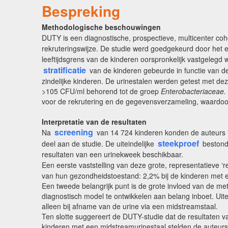
Bespreking
Methodologische beschouwingen
DUTY is een diagnostische, prospectieve, multicenter coho
rekruteringswijze. De studie werd goedgekeurd door het et
leeftijdsgrens van de kinderen oorspronkelijk vastgelegd
stratificatie
van de kinderen gebeurde in functie van de 
zindelijke kinderen. De urinestalen werden getest met dez
>105 CFU/ml behorend tot de groep
Enterobacteriaceae.
voor de rekrutering en de gegevensverzameling, waardoor e
Interpretatie van de resultaten
screening
Na
van 14 724 kinderen konden de auteurs 
steekproef
deel aan de studie. De uiteindelijke
bestond 
resultaten van een urinekweek beschikbaar.
Een eerste vaststelling van deze grote, representatieve ‘r
van hun gezondheidstoestand: 2,2% bij de kinderen met ee
Een tweede belangrijk punt is de grote invloed van de m
diagnostisch model te ontwikkelen aan belang inboet. Uite
alleen bij afname van de urine via een midstreamstaal.
Ten slotte suggereert de DUTY-studie dat de resultaten van
kinderen met een midstreamurinestaal stelden de auteurs 