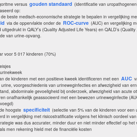
gouden standaard
lgoritme versus
(identificatie van uropathogenen
baseerd op:
 de beste medisch-economische strategie te bepalen in vergelijking met
id
ROC-curve
via de oppervlakte onder de
(AUC) en vergelijking 
itgedrukt in QALY’s (Quality Adjusted Life Years) en QALD’s (Quality 
hode van urine-opvang.
ar voor 5 017 kinderen (70%)
eisjes
 urinekweek
AUC
van de kinderen met een positieve kweek identificeren met een
v
e urine, voorgeschiedenis van urineweginfecties en afwezigheid van ern
and, abdominale gevoeligheid bij onderzoek, afwezigheid van acute oti
 waren onafhankelijk geassocieerd met een bewezen urineweginfectie 
evoegd)
specificiteit
t de hoogste
(selectie van 5% van de kinderen voor een u
d in vergelijking met risicostratificatie volgens het klinisch oordeel v
ategie was dus accurater, minder duur en niet minder effectief op het
 als men rekening hield met de financiële kosten