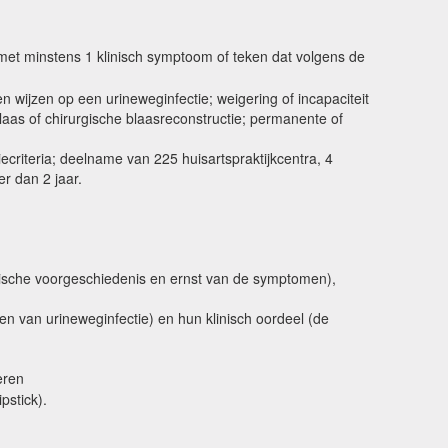
n met minstens 1 klinisch symptoom of teken dat volgens de
 wijzen op een urineweginfectie; weigering of incapaciteit
as of chirurgische blaasreconstructie; permanente of
ecriteria; deelname van 225 huisartspraktijkcentra, 4
r dan 2 jaar.
ische voorgeschiedenis en ernst van de symptomen),
n van urineweginfectie) en hun klinisch oordeel (de
eren
pstick).