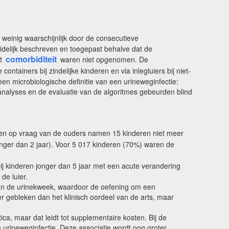
kt weinig waarschijnlijk door de consecutieve
uidelijk beschreven en toegepast behalve dat de
comorbiditeit
et
waren niet opgenomen. De
ainers bij zindelijke kinderen en via inlegluiers bij niet-
en microbiologische definitie van een urineweginfectie:
e-analyses en de evaluatie van de algoritmes gebeurden blind
 en op vraag van de ouders namen 15 kinderen niet meer
onger dan 2 jaar). Voor 5 017 kinderen (70%) waren de
ij kinderen jonger dan 5 jaar met een acute verandering
de luier.
 van de urinekweek, waardoor de oefening om een
er gebleken dan het klinisch oordeel van de arts, maar
ica, maar dat leidt tot supplementaire kosten. Bij de
 urineweginfectie. Deze associatie wordt nog groter