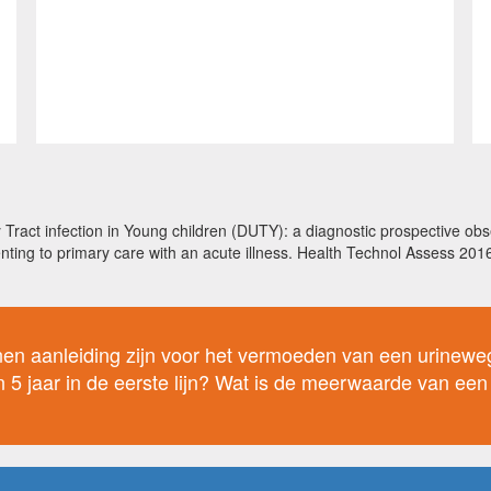
 Tract infection in Young children (DUTY): a diagnostic prospective obse
resenting to primary care with an acute illness. Health Technol Assess 
n aanleiding zijn voor het vermoeden van een urineweg
n 5 jaar in de eerste lijn? Wat is de meerwaarde van een