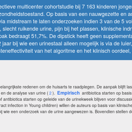
tieve multicenter cohortstudie bij 7 163 kinderen jonger
gezondheidstoestand. Op basis van een nauwgezette en 
l via midstream te laten onderzoeken indien 3 van de 5
 slecht ruikende urine, pijn bij het plassen, klinische in
anpak bedraagt 51,7%. De dipstick heeft geen supplemen
jaar bij wie een urinestaal alleen mogelijk is via de luie
effectiviteit van het algoritme en het klinisch oordeel, 
belangrijkste redenen om de huisarts te raadplegen. De aanpak blijft la
Empirisch
 en de analyse van urine (
2
).
antibiotica starten op basi
f antibiotica starten op geleide van de urinekweek blijven voor discussi
ract infection in Young children) willen de auteurs op basis van klini
bij wie een onderzoek van de urine aangewezen is. Bovendien stellen d