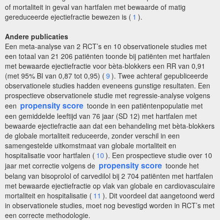
of mortaliteit in geval van hartfalen met bewaarde of matig
gereduceerde ejectiefractie bewezen is (
1
).
Andere publicaties
Een meta-analyse van 2 RCT’s en 10 observationele studies met
een totaal van 21 206 patiënten toonde bij patiënten met hartfalen
met bewaarde ejectiefractie voor bèta-blokkers een RR van 0,91
(met 95% BI van 0,87 tot 0,95) (
9
). Twee achteraf gepubliceerde
observationele studies hadden eveneens gunstige resultaten. Een
prospectieve observationele studie met regressie-analyse volgens
propensity score
een
toonde in een patiëntenpopulatie met
een gemiddelde leeftijd van 76 jaar (SD 12) met hartfalen met
bewaarde ejectiefractie aan dat een behandeling met bèta-blokkers
de globale mortaliteit reduceerde, zonder verschil in een
samengestelde uitkomstmaat van globale mortaliteit en
hospitalisatie voor hartfalen (
10
). Een prospectieve studie over 10
propensity score
jaar met correctie volgens de
toonde het
belang van bisoprolol of carvedilol bij 2 704 patiënten met hartfalen
met bewaarde ejectiefractie op vlak van globale en cardiovasculaire
mortaliteit en hospitalisatie (
11
). Dit voordeel dat aangetoond werd
in observationele studies, moet nog bevestigd worden in RCT’s met
een correcte methodologie.