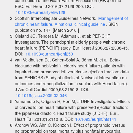
contribution of the Heart Failure Association (HFA) of the
ESC.
Eur Heart J 2016;37:2129-200
. DOI:
10.1093/eurheartj/ehw128
Scottish Intercollegiate Guidelines Network.
Management of
chronic heart failure. A national clinical guideline
. SIGN
publication no. 147. [March 2016
.
]
Cleland JG, Tendera M, Adamus J, et al; PEP-CHF
Investigators. The perindopril in elderly people with chronic
heart failure (PEP-CHF) study. Eur Heart J 2006;27:2338-45.
DOI:
10.1093/eurheartj/ehl250
van Veldhuisen DJ, Cohen-Solal A, Böhm M, et al. Beta-
blockade with nebivolol in elderly heart failure patients with
impaired and preserved left ventricular ejection fraction: data
from SENIORS (Study of effects of Nebivolol intervention on
outcomes and rehospitalization in seniors with Heart failure).
J Am Coll Cardiol 2009;53:2150-8. DOI:
10.1016/j.jacc.2009.02.046
Yamamoto K, Origasa H, Hori M; J-DHF Investigators. Effects
of carvedilol on heart failure with preserved ejection fraction:
the japanese diastolic Heart failure study (J-DHF). Eur J
Heart Fail 2013;15:110-8. DOI:
10.1093/eurjhf/hfs141
Aronow WS, Ahn C, Kronzon I. Effect of propranolol versus
no propranolol on total mortality plus nonfatal myocardial