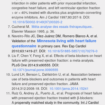
infarction in older patients with prior myocardial infarction,
congestive heart failure, and left ventricular ejection fraction
> or = 40% treated with diuretics plus angiotensin-converting
enzyme inhibitors. Am J Cardiol 1997;80:207-9. DOI:
10.1016/S0002-9149(97)00320-2
Cucherat M.
Méta-analyse des essais thérapeutiques
.
Elsevier Masson 1995, p. 36.
Naveiro-Rilo
JC, Diez-Juárez
DM, Romero Blanco A, et al.
Minnesota living with heart failure
Validation of the
questionnaire
in primary care. Rev Esp Cardiol
2010;63:1419-27.
DOI:
10.1016/S1885-5857(10)70276-0
Liu F, Chen Y, Feng X, et al. Effects of beta-blockers on heart
failure with preserved ejection fraction: a meta-analysis.
PLoS One 2014;9:e90555. DOI:
10.1371/journal.pone.0090555
Lund LH, Benson L, Dahlström U, et al. Association between
use of beta-blockers and outcomes in patients with heart
failure and preserved ejection fraction. JAMA
2014;312:2008-18. DOI:
10.1001/jama.2014.15241
Ruiz G, Andrey JL, Puerto JL, et al. Prognosis of heart failure
with preserved ejection fraction treated with β-blockers:
A
propensity
matched study in the community. Int J Cardiol