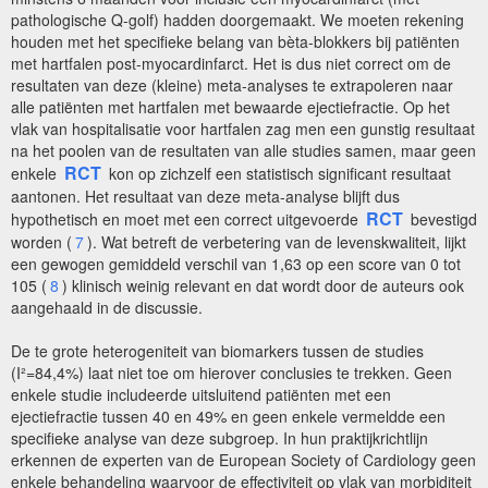
pathologische Q-golf) hadden doorgemaakt. We moeten rekening
houden met het specifieke belang van bèta-blokkers bij patiënten
met hartfalen post-myocardinfarct. Het is dus niet correct om de
resultaten van deze (kleine) meta-analyses te extrapoleren naar
alle patiënten met hartfalen met bewaarde ejectiefractie. Op het
vlak van hospitalisatie voor hartfalen zag men een gunstig resultaat
na het poolen van de resultaten van alle studies samen, maar geen
RCT
enkele
kon op zichzelf een statistisch significant resultaat
aantonen. Het resultaat van deze meta-analyse blijft dus
RCT
hypothetisch en moet met een correct uitgevoerde
bevestigd
worden (
7
). Wat betreft de verbetering van de levenskwaliteit, lijkt
een gewogen gemiddeld verschil van 1,63 op een score van 0 tot
105 (
8
) klinisch weinig relevant en dat wordt door de auteurs ook
aangehaald in de discussie.
De te grote heterogeniteit van biomarkers tussen de studies
(I²=84,4%) laat niet toe om hierover conclusies te trekken. Geen
enkele studie includeerde uitsluitend patiënten met een
ejectiefractie tussen 40 en 49% en geen enkele vermeldde een
specifieke analyse van deze subgroep. In hun praktijkrichtlijn
erkennen de experten van de European Society of Cardiology geen
enkele behandeling waarvoor de effectiviteit op vlak van morbiditeit