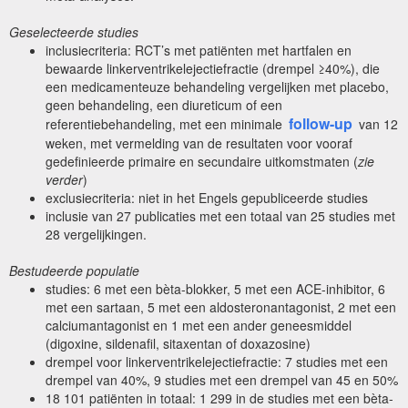
Geselecteerde studies
inclusiecriteria: RCT’s met patiënten met hartfalen en
bewaarde linkerventrikelejectiefractie (drempel ≥40%), die
een medicamenteuze behandeling vergelijken met placebo,
geen behandeling, een diureticum of een
follow-up
referentiebehandeling, met een minimale
van 12
weken, met vermelding van de resultaten voor vooraf
gedefinieerde primaire en secundaire uitkomstmaten (
zie
verder
)
exclusiecriteria: niet in het Engels gepubliceerde studies
inclusie van 27 publicaties met een totaal van 25 studies met
28 vergelijkingen.
Bestudeerde populatie
studies: 6 met een bèta-blokker, 5 met een ACE-inhibitor, 6
met een sartaan, 5 met een aldosteronantagonist, 2 met een
calciumantagonist en 1 met een ander geneesmiddel
(digoxine, sildenafil, sitaxentan of doxazosine)
drempel voor linkerventrikelejectiefractie: 7 studies met een
drempel van 40%, 9 studies met een drempel van 45 en 50%
18 101 patiënten in totaal: 1 299 in de studies met een bèta-