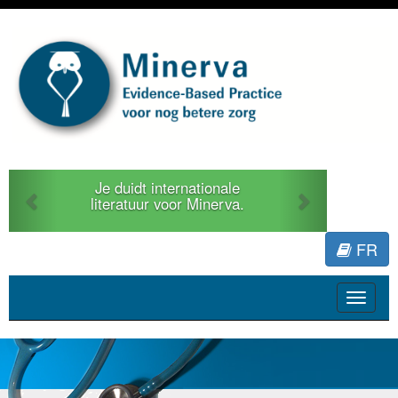
Previous
Next
Je duidt internationale
literatuur voor Minerva.
FR
Toggle
navigat