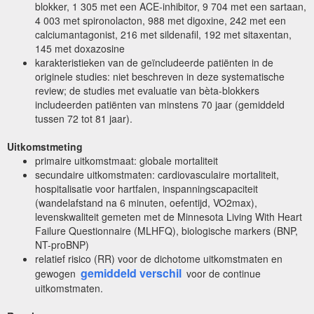
blokker, 1 305 met een ACE-inhibitor, 9 704 met een sartaan,
4 003 met spironolacton, 988 met digoxine, 242 met een
calciumantagonist, 216 met sildenafil, 192 met sitaxentan,
145 met doxazosine
karakteristieken van de geïncludeerde patiënten in de
originele studies: niet beschreven in deze systematische
review; de studies met evaluatie van bèta-blokkers
includeerden patiënten van minstens 70 jaar (gemiddeld
tussen 72 tot 81 jaar).
Uitkomstmeting
primaire uitkomstmaat: globale mortaliteit
secundaire uitkomstmaten: cardiovasculaire mortaliteit,
hospitalisatie voor hartfalen, inspanningscapaciteit
(wandelafstand na 6 minuten, oefentijd,
VO2max),
levenskwaliteit gemeten met de
Minnesota Living With Heart
Failure Questionnaire (MLHFQ), biologische markers (BNP,
NT-proBNP)
relatief risico (RR) voor de dichotome uitkomstmaten en
gemiddeld verschil
gewogen
voor de continue
uitkomstmaten.