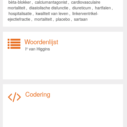
bèta-blokker
,
calciumantagonist
,
cardiovasculaire
mortaliteit
,
diastolische disfunctie
,
diureticum
,
hartfalen
,
hospitalisatie
,
kwaliteit van leven
,
linkerventrikel-
ejectiefractie
,
mortaliteit
,
placebo
,
sartaan
Woordenlijst
I² van Higgins
Codering