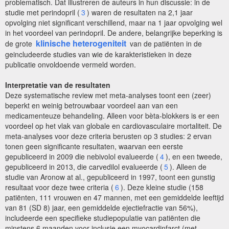
problematisch. Dat illustreren de auteurs in hun discussie: in de
studie met perindopril (
3
) waren de resultaten na 2,1 jaar
opvolging niet significant verschillend, maar na 1 jaar opvolging wel
in het voordeel van perindopril. De andere, belangrijke beperking is
klinische heterogeniteit
de grote
van de patiënten in de
geincludeerde studies van wie de karakteristieken in deze
publicatie onvoldoende vermeld worden.
Interpretatie van de resultaten
Deze systematische review met meta-analyses toont een (zeer)
beperkt en weinig betrouwbaar voordeel aan van een
medicamenteuze behandeling. Alleen voor bèta-blokkers is er een
voordeel op het vlak van globale en cardiovasculaire mortaliteit. De
meta-analyses voor deze criteria berusten op 3 studies: 2 ervan
tonen geen significante resultaten, waarvan een eerste
gepubliceerd in 2009 die nebivolol evalueerde (
4
), en een tweede,
gepubliceerd in 2013, die carvedilol evalueerde (
5
). Alleen de
studie van Aronow at al., gepubliceerd in 1997, toont een gunstig
resultaat voor deze twee criteria (
6
). Deze kleine studie (158
patiënten, 111 vrouwen en 47 mannen, met een gemiddelde leeftijd
van 81 (SD 8) jaar, een gemiddelde ejectiefractie van 56%),
includeerde een specifieke studiepopulatie van patiënten die
minstens 6 maanden voor inclusie een myocardinfarct (met