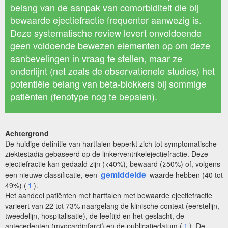
belang van de aanpak van comorbiditeit die bij
bewaarde ejectiefractie frequenter aanwezig is.
Deze systematische review levert onvoldoende
geen voldoende bewezen elementen op om deze
aanbevelingen in vraag te stellen, maar ze
onderlijnt (net zoals de observationele studies) het
potentiële belang van bèta-blokkers bij sommige
patiënten (fenotype nog te bepalen).
Achtergrond
De huidige definitie van hartfalen beperkt zich tot symptomatische
ziektestadia gebaseerd op de linkerventrikelejectiefractie. Deze
ejectiefractie kan gedaald zijn (<40%), bewaard (≥50%) of, volgens
gemiddelde
een nieuwe classificatie, een
waarde hebben (40 tot
49%) (
1
).
Het aandeel patiënten met hartfalen met bewaarde ejectiefractie
varieert van 22 tot 73% naargelang de klinische context (eerstelijn,
tweedelijn, hospitalisatie), de leeftijd en het geslacht, de
antecedenten (myocardinfarct) en de publicatiedatum (
1
). De