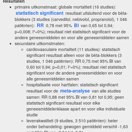
Resultaten
primaire uitkomstmaat: globale mortaliteit (16 studies):
statistisch significant
resultaat uitsluitend voor de bèta-
blokkers (3 studies (carvedilol, nebivolol, propranolol), 1 046
RR
BI
patiënten):
0,78 met 95%
van 0,65 tot 0,94;
p=0,008; I²=0%); resultaat niet statistisch significant voor de
andere geneesmiddelen en voor alle geneesmiddelen samen
secundaire uitkomstmaten:
cardiovasculaire mortaliteit (11 studies): statistisch
significant resultaat alleen voor de bèta-blokkers (3
studies, 1 046 patiënten): RR 0,75 met 95% BI van
0,60 tot 0,94; p=0,01; I²=0%); resultaat niet statistisch
significant voor de andere geneesmiddelen en voor
alle geneesmiddelen samen
hospitalisatie voor hartfalen: statistisch significant
meta-analyse
resultaat voor de
van alle studies
samen: RR 0,88 met 95% BI van 0,81 tot 0,95; geen
statistisch significant resultaat voor elke
geneesmiddelenklasse apart en voor elke individuele
studie
levenskwaliteit (9 studies, 3 510 patiënten): beter
onder behandeling: gewogen gemiddeld verschil -1,63