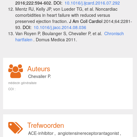
2016;222:594-602. DOI:
10.1016/j.ijcard.2016.07.292
Mentz RJ, Kelly JP, von Lueder TG, et al. Noncardiac
comorbidities in heart failure with reduced versus
preserved ejection fraction.
J Am Coll Cardiol
2014;64:2281-
93.
DOI:
10.1016/j.jacc.2014.08.036
Van Royen P, Boulanger S, Chevalier P, et al.
Chronisch
hartfalen
. Domus Medica 2011.
Auteurs
Chevalier P.
médecin généraliste
COI :
Trefwoorden
ACE-inhibitor
,
angiotensinereceptorantagonist
,