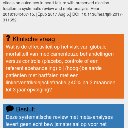
effects on outcomes in heart failure with preserved ejection
fraction: a systematic review and meta-analysis. Heart
2018;104:407-15. [Epub 2017 Aug 5.] DOI: 10.1136/heartjnl-2017-
311652
Klinische vraag
Wat is de effectiviteit op het vlak van globale
mortaliteit van medicamenteuze behandelingen
versus controle (placebo, controle of een
referentiebehandeling) bij (hoog-)bejaarde
patiënten met hartfalen met een
linkerventrikelejectiefractie ≥40% na 3 maanden
tot 3 jaar opvolging?
Besluit
Deze systematische review met meta-analyses
levert geen echt bewijsmateriaal op voor het