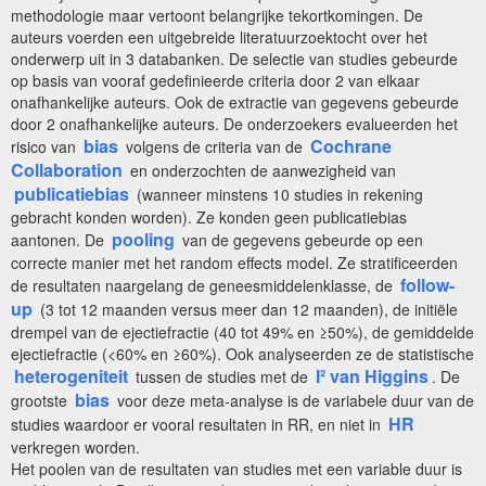
methodologie maar vertoont belangrijke tekortkomingen. De
auteurs voerden een uitgebreide literatuurzoektocht over het
onderwerp uit in 3 databanken. De selectie van studies gebeurde
op basis van vooraf gedefinieerde criteria door 2 van elkaar
onafhankelijke auteurs. Ook de extractie van gegevens gebeurde
door 2 onafhankelijke auteurs. De onderzoekers evalueerden het
bias
Cochrane
risico van
volgens de criteria van de
Collaboration
en onderzochten de aanwezigheid van
publicatiebias
(wanneer minstens 10 studies in rekening
gebracht konden worden). Ze konden geen publicatiebias
pooling
aantonen. De
van de gegevens gebeurde op een
correcte manier met het random effects model. Ze stratificeerden
follow-
de resultaten naargelang de geneesmiddelenklasse, de
up
(3 tot 12 maanden versus meer dan 12 maanden), de initiële
drempel van de ejectiefractie (40 tot 49% en ≥50%), de gemiddelde
ejectiefractie (<60% en ≥60%). Ook analyseerden ze de statistische
heterogeniteit
I² van Higgins
tussen de studies met de
. De
bias
grootste
voor deze meta-analyse is de variabele duur van de
HR
studies waardoor er vooral resultaten in RR, en niet in
verkregen worden.
Het poolen van de resultaten van studies met een variable duur is