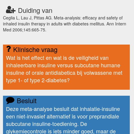
Duiding van
Ceglia L, Lau J, Pittas AG. Meta-analysis: efficacy and safety of
inhaled insulin therapy in adults with diabetes mellitus. Ann Intern
Med 2006;145:665-75.
Klinische vraag
Wat is het effect en wat is de veiligheid van
inhaleerbare insuline versus subcutane humane
insuline of orale antidiabetica bij volwassene met
type 1- of type 2-diabetes?
Besluit
Deze meta-analyse besluit dat inhalatie-insuline
een niet-invasief alternatief is voor preprandiale
subcutane insuline-toediening. De
glykemiecontrole is iets minder goed, maar de