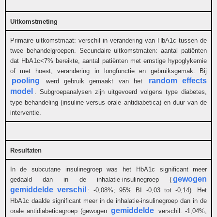
Uitkomstmeting
Primaire uitkomstmaat: verschil in verandering van HbA1c tussen de
twee behandelgroepen. Secundaire uitkomstmaten: aantal patiënten
dat HbA1c<7% bereikte, aantal patiënten met ernstige hypoglykemie
of met hoest, verandering in longfunctie en gebruiksgemak. Bij
pooling
random effects
werd gebruik gemaakt van het
model
. Subgroepanalysen zijn uitgevoerd volgens type diabetes,
type behandeling (insuline versus orale antidiabetica) en duur van de
interventie.
Resultaten
In de subcutane insulinegroep was het HbA1c significant meer
gewogen
gedaald dan in de inhalatie-insulinegroep (
gemiddelde verschil
: -0,08%; 95% BI -0,03 tot -0,14). Het
HbA1c daalde significant meer in de inhalatie-insulinegroep dan in de
gemiddelde
orale antidiabeticagroep (gewogen
verschil: -1,04%;