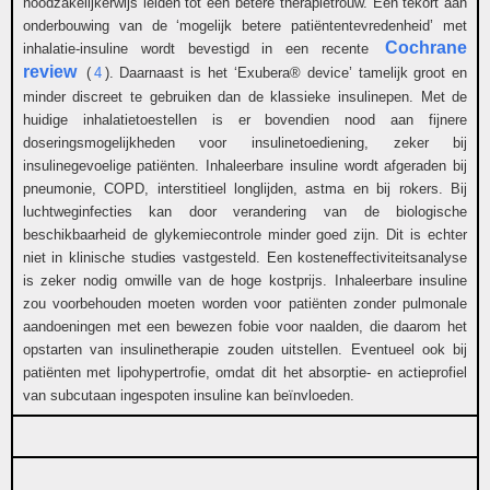
noodzakelijkerwijs leiden tot een betere therapietrouw. Een tekort aan
onderbouwing van de ‘mogelijk betere patiëntentevredenheid’ met
Cochrane
inhalatie-insuline wordt bevestigd in een recente
review
(
4
). Daarnaast is het ‘Exubera® device’ tamelijk groot en
minder discreet te gebruiken dan de klassieke insulinepen. Met de
huidige inhalatietoestellen is er bovendien nood aan fijnere
doseringsmogelijkheden voor insulinetoediening, zeker bij
insulinegevoelige patiënten. Inhaleerbare insuline wordt afgeraden bij
pneumonie, COPD, interstitieel longlijden, astma en bij rokers. Bij
luchtweginfecties kan door verandering van de biologische
beschikbaarheid de glykemiecontrole minder goed zijn. Dit is echter
niet in klinische studies vastgesteld. Een kosteneffectiviteitsanalyse
is zeker nodig omwille van de hoge kostprijs. Inhaleerbare insuline
zou voorbehouden moeten worden voor patiënten zonder pulmonale
aandoeningen met een bewezen fobie voor naalden, die daarom het
opstarten van insulinetherapie zouden uitstellen. Eventueel ook bij
patiënten met lipohypertrofie, omdat dit het absorptie- en actieprofiel
van subcutaan ingespoten insuline kan beïnvloeden.