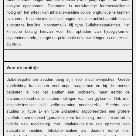
analyse opgenomen. Daarnaast is nauwkeurige farmacovigilantie
nodig om het effect van inhalatie-insuline op de longfunctie te kunnen
evalueren. Inhalatie-insuline gaf hogere insuline-antilichaamtiters dan
subcutane insuline, voornamelijk bij type 1-diabetespatiënten. Het
klinische belang hiervan voor het optreden van hypoglykemie,
glykemiecontrole, allergie en pulmonale nevenwerkingen is echter niet
duidelijk.
Voor de praktijk
Diabetespatiënten zouden bang zijn voor insuline-injecties. Goede
voorlichting kan echter veel angst wegnemen en bij de meeste
patiënten is niet het spuiten een probleem, maar eerder de
onvoorspelbaarheid en schommelingen van hun glykemie. Ook met
inhalatie-insuline blijft zelfmonitoring noodzakelijk. Slechts vier
studies bij type 1- en type 2-diabetici rapporteerden een grotere
patiëntentevredenheid (gemakkelijkere toediening, meer flexibiliteit in
tijdstip van toediening) met inhalatie-insuline ten opzichte van
subcutane insuline. Inhalatie-insuline zal daarom echter niet