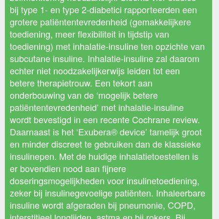
bij type 1- en type 2-diabetici rapporteerden een
grotere patiëntentevredenheid (gemakkelijkere
toediening, meer flexibiliteit in tijdstip van
toediening) met inhalatie-insuline ten opzichte van
subcutane insuline. Inhalatie-insuline zal daarom
echter niet noodzakelijkerwijs leiden tot een
betere therapietrouw. Een tekort aan
onderbouwing van de ‘mogelijk betere
patiëntentevredenheid’ met inhalatie-insuline
wordt bevestigd in een recente Cochrane review.
Daarnaast is het ‘Exubera® device’ tamelijk groot
en minder discreet te gebruiken dan de klassieke
insulinepen. Met de huidige inhalatietoestellen is
er bovendien nood aan fijnere
doseringsmogelijkheden voor insulinetoediening,
zeker bij insulinegevoelige patiënten. Inhaleerbare
insuline wordt afgeraden bij pneumonie, COPD,
interstitieel longlijden, astma en bij rokers. Bij