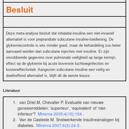
Besluit
Deze meta-analyse besluit dat inhalatie-insuline een niet-invasief
alternatief is voor preprandiale subcutane insuline-toediening. De
glykemiecontrole is iets minder goed, maar de behandeling zou beter
aanvaard worden dan subcutane injecties met insuline. Er zijn
onvoldoende gegevens over pulmonale veiligheid op lange termijn,
effect op de glykemie bij acute bovenste luchtweginfecties en
kosteneffectiviteit. Aangezien subcutane insuline een veilig en
doeltreffend alternatief is, blijft dit de eerste keuze.
Literatuur
van Driel M, Chevalier P. Evaluatie van nieuwe
geneesmiddelen: 'superieur', 'equivalent' of 'niet-
inferieur'?
Minerva 2005;4(10):154
.
Van de Casteele M. Snelwerkende insulineanalogen bij
diabetes.
Minerva 2007;6(2):24-5
.