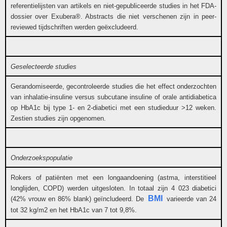
referentielijsten van artikels en niet-gepubliceerde studies in het FDA-
dossier over Exubera®. Abstracts die niet verschenen zijn in peer-
reviewed tijdschriften werden geëxcludeerd.
Geselecteerde studies
Gerandomiseerde, gecontroleerde studies die het effect onderzochten
van inhalatie-insuline versus subcutane insuline of orale antidiabetica
op HbA1c bij type 1- en 2-diabetici met een studieduur >12 weken.
Zestien studies zijn opgenomen.
Onderzoekspopulatie
Rokers of patiënten met een longaandoening (astma, interstitieel
longlijden, COPD) werden uitgesloten. In totaal zijn 4 023 diabetici
BMI
(42% vrouw en 86% blank) geïncludeerd. De
varieerde van 24
tot 32 kg/m2 en het HbA1c van 7 tot 9,8%.