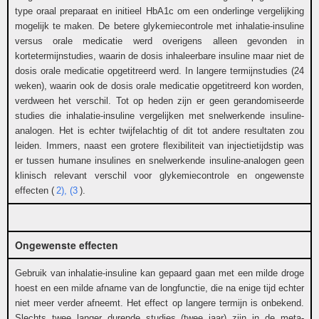
type oraal preparaat en initieel HbA1c om een onderlinge vergelijking
mogelijk te maken. De betere glykemiecontrole met inhalatie-insuline
versus orale medicatie werd overigens alleen gevonden in
kortetermijnstudies, waarin de dosis inhaleerbare insuline maar niet de
dosis orale medicatie opgetitreerd werd. In langere termijnstudies (24
weken), waarin ook de dosis orale medicatie opgetitreerd kon worden,
verdween het verschil. Tot op heden zijn er geen gerandomiseerde
studies die inhalatie-insuline vergelijken met snelwerkende insuline-
analogen. Het is echter twijfelachtig of dit tot andere resultaten zou
leiden. Immers, naast een grotere flexibiliteit van injectietijdstip was
er tussen humane insulines en snelwerkende insuline-analogen geen
klinisch relevant verschil voor glykemiecontrole en ongewenste
effecten (
2), (3
).
Ongewenste effecten
Gebruik van inhalatie-insuline kan gepaard gaan met een milde droge
hoest en een milde afname van de longfunctie, die na enige tijd echter
niet meer verder afneemt. Het effect op langere termijn is onbekend.
Slechts twee langer durende studies (twee jaar) zijn in de meta-