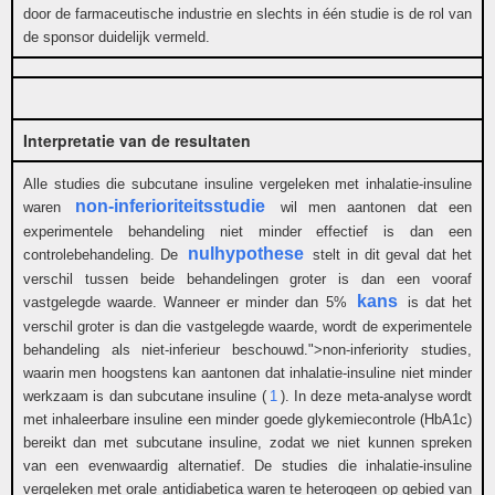
door de farmaceutische industrie en slechts in één studie is de rol van
de sponsor duidelijk vermeld.
Interpretatie van de resultaten
Alle studies die subcutane insuline vergeleken met inhalatie-insuline
non-inferioriteitsstudie
waren
wil men aantonen dat een
experimentele behandeling niet minder effectief is dan een
nulhypothese
controlebehandeling. De
stelt in dit geval dat het
verschil tussen beide behandelingen groter is dan een vooraf
kans
vastgelegde waarde. Wanneer er minder dan 5%
is dat het
verschil groter is dan die vastgelegde waarde, wordt de experimentele
behandeling als niet-inferieur beschouwd.">non-inferiority studies,
waarin men hoogstens kan aantonen dat inhalatie-insuline niet minder
werkzaam is dan subcutane insuline (
1
). In deze meta-analyse wordt
met inhaleerbare insuline een minder goede glykemiecontrole (HbA1c)
bereikt dan met subcutane insuline, zodat we niet kunnen spreken
van een evenwaardig alternatief. De studies die inhalatie-insuline
vergeleken met orale antidiabetica waren te heterogeen op gebied van