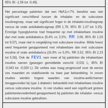
95% BI -1,59 tot -0,49).
Het percentage patiënten dat een HbA1c<7% bereikte was niet
significant verschillend tussen de inhalatie- en de subcutane
insulinegroep, maar wel significant hoger in de inhalatie-insulinegroep
versus de orale antidiabeticagroep (RR 1,78; 95% BI 1,07 tot 3,25).
Ernstige hypoglykemie trad frequenter op met inhaleerbare insuline
RR
dan met orale antidiabetica (9,4% vs 3,5%;
3,06; 95% BI 1,03
tot 9,07), maar niet in vergelijking met subcutane insuline. Milde hoest
werd frequenter gerapporteerd met inhaleerbare dan met subcutane
insuline of orale antidiabetica (16,9% vs 5,0%; RR 3,52; 95% BI 2,23
FEV1
tot 5,56). Ook de
nam meer af bij patiënten die inhaleerbare
insuline namen (gewogen gemiddelde verschil -0,031 L; 95% BI
-0,043 tot -0,020 L). Dit verlies was traag progressief over de eerste
zes maanden en stabiliseerde na twee jaar behandeling. In zeven
studies werden hogere waarden van insuline-antilichamen
teruggevonden bij type 1-diabetici behandeld met inhaleerbare insuline
versus subcutane insuline. In vier studies werd een significant grotere
patiëntentevredenheid gerapporteerd bij patiënten die inhalatie- versus
subcutane insuline gebruikten.