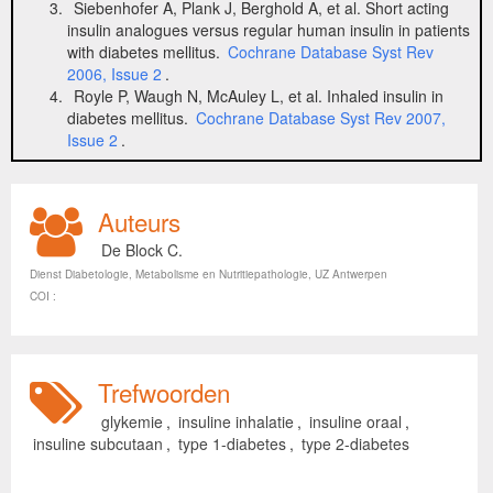
Siebenhofer A, Plank J, Berghold A, et al. Short acting
insulin analogues versus regular human insulin in patients
with diabetes mellitus.
Cochrane Database Syst Rev
2006, Issue 2
.
Royle P, Waugh N, McAuley L, et al.
Inhaled insulin in
diabetes mellitus.
Cochrane Database Syst Rev 2007,
Issue 2
.
Auteurs
De Block C.
Dienst Diabetologie, Metabolisme en Nutritiepathologie, UZ Antwerpen
COI :
Trefwoorden
glykemie
,
insuline inhalatie
,
insuline oraal
,
insuline subcutaan
,
type 1-diabetes
,
type 2-diabetes