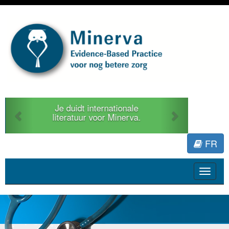
Previous
Next
Je duidt internationale
literatuur voor Minerva.
FR
Toggle
navigat