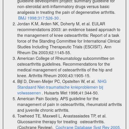
guideline development project: summary guideline for
non-steroidal anti-inflammatory drugs versus basic
analgesia in treating the pain of degenerative arthritis.
BMJ 1998;317:526-30
.
Jordan K.M, Arden NK, Doherty M, et al. EULAR
recommendations 2003: an evidence based approach to
the management of knee osteoarthritis: Report of a task
force of the Standing Committee for International Clinical
Studies Including Therapeutic Trials (ESCISIT). Ann
Rheum Dis 2003;62:1145-55.
American College of Rheumatology subcommittee on
osteoarthritis guidelines. Recommendations for the
medical management of osteoarthritis of the hip and
knee. Arthritis Rheum 2000;43:1905-15.
Bijl D, Dirven-Meijer PC, Opstelten W, et al.
NHG
Standaard Niet-traumatische knieproblemen bij
volwassenen
. Huisarts Wet 1998;41:344-50.
American Pain Society. APS guideline for the
management of pain in osteoarthritis, rheumatoid arthritis
and juvenile chronic arthritis.
Towheed TE, Maxwell L, Anastassiades TP, et al.
Glucosamine therapy for treating
osteoarthritis.
(Cochrane Review).
Cochrane Database Syst Rev 2005,