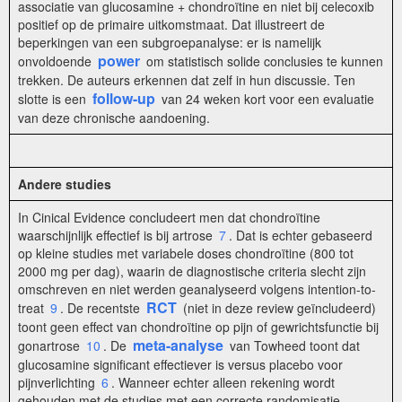
associatie van glucosamine + chondroïtine en niet bij celecoxib
positief op de primaire uitkomstmaat. Dat illustreert de
beperkingen van een subgroepanalyse: er is namelijk
power
onvoldoende
om statistisch solide conclusies te kunnen
trekken. De auteurs erkennen dat zelf in hun discussie. Ten
follow-up
slotte is een
van 24 weken kort voor een evaluatie
van deze chronische aandoening.
Andere studies
In Cinical Evidence concludeert men dat chondroïtine
waarschijnlijk effectief is bij artrose
7
. Dat is echter gebaseerd
op kleine studies met variabele doses chondroïtine (800 tot
2000 mg per dag), waarin de diagnostische criteria slecht zijn
omschreven en niet werden geanalyseerd volgens intention-to-
RCT
treat
9
. De recentste
(niet in deze review geïncludeerd)
toont geen effect van chondroïtine op pijn of gewrichtsfunctie bij
meta-analyse
gonartrose
10
. De
van Towheed toont dat
glucosamine significant effectiever is versus placebo voor
pijnverlichting
6
. Wanneer echter alleen rekening wordt
gehouden met de studies met een correcte randomisatie