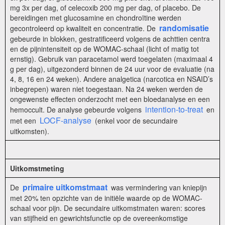
mg 3x per dag, of celecoxib 200 mg per dag, of placebo. De
bereidingen met glucosamine en chondroïtine werden
randomisatie
gecontroleerd op kwaliteit en concentratie. De
gebeurde in blokken, gestratificeerd volgens de achttien centra
en de pijnintensiteit op de WOMAC-schaal (licht of matig tot
ernstig). Gebruik van paracetamol werd toegelaten (maximaal 4
g per dag), uitgezonderd binnen de 24 uur voor de evaluatie (na
4, 8, 16 en 24 weken). Andere analgetica (narcotica en NSAID’s
inbegrepen) waren niet toegestaan. Na 24 weken werden de
ongewenste effecten onderzocht met een bloedanalyse en een
intention-to-treat
hemoccult. De analyse gebeurde volgens
en
LOCF-analyse
met een
(enkel voor de secundaire
uitkomsten).
Uitkomstmeting
primaire uitkomstmaat
De
was vermindering van kniepijn
met 20% ten opzichte van de initiële waarde op de WOMAC-
schaal voor pijn. De secundaire uitkomstmaten waren: scores
van stijfheid en gewrichtsfunctie op de overeenkomstige