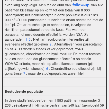
follow-up
even lang opgevolgd. Men telt de duur van
van alle
patiënten bij elkaar op en komt tot een totaal van 8 000
patiëntjaren; het incidentiecijfer in deze populatie is dus 16/8
000 of 2/1 000 patiëntjaren.">incidentie ervan neemt toe met de
leeftijd. Om artrotische pijn te behandelen, is volgens de
richtlijnen paracetamol de eerste keus. Pas wanneer
paracetamol onvoldoende effectief is, worden NSAID’s
aangeraden
1-5
. Niet-farmacologische interventies zijn
eveneens effectief gebleken
2
. Alternatieven voor paracetamol
en NSAID’s worden steeds vaker gepromoot, zoals
glucosamine, chondroïtine en hyaluronzuur. De meest recente
studies tonen aan dat glucosamine effectief is op enkele
WOMAC-criteria, maar niet op alle uitkomsten samen (pijn,
stijfheid, gewrichtsfunctie)
6
. Chondroïtine zou effectief zijn bij
gonartrose
7
, maar de studiepopulaties waren klein.
Bestudeerde populatie
In deze studie includeerde men 1 583 patiënten (waaronder 3
238 geëvalueerd in klinische centra) van ≥40 jaar (gemiddeld 59