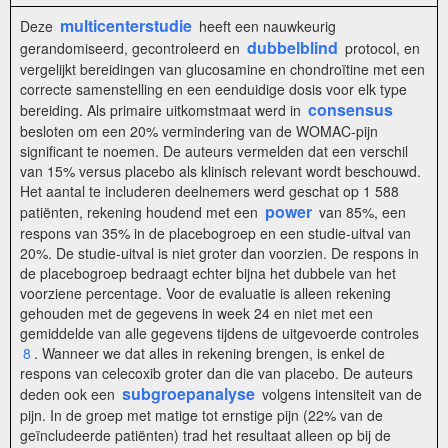
multicenterstudie
Deze
heeft een nauwkeurig
dubbelblind
gerandomiseerd, gecontroleerd en
protocol, en
vergelijkt bereidingen van glucosamine en chondroïtine met een
correcte samenstelling en een eenduidige dosis voor elk type
consensus
bereiding. Als primaire uitkomstmaat werd in
besloten om een 20% vermindering van de WOMAC-pijn
significant te noemen. De auteurs vermelden dat een verschil
van 15% versus placebo als klinisch relevant wordt beschouwd.
Het aantal te includeren deelnemers werd geschat op 1 588
power
patiënten, rekening houdend met een
van 85%, een
respons van 35% in de placebogroep en een studie-uitval van
20%. De studie-uitval is niet groter dan voorzien. De respons in
de placebogroep bedraagt echter bijna het dubbele van het
voorziene percentage. Voor de evaluatie is alleen rekening
gehouden met de gegevens in week 24 en niet met een
gemiddelde van alle gegevens tijdens de uitgevoerde controles
8
. Wanneer we dat alles in rekening brengen, is enkel de
respons van celecoxib groter dan die van placebo. De auteurs
subgroepanalyse
deden ook een
volgens intensiteit van de
pijn. In de groep met matige tot ernstige pijn (22% van de
geïncludeerde patiënten) trad het resultaat alleen op bij de