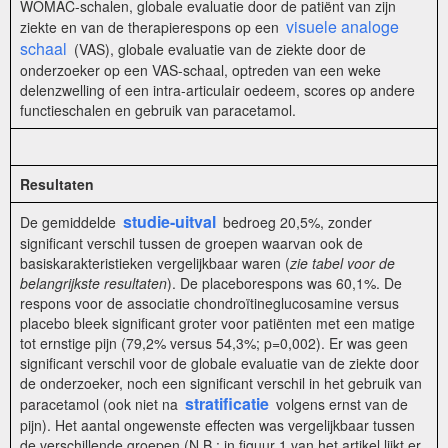
WOMAC-schalen, globale evaluatie door de patiënt van zijn
visuele analoge
ziekte en van de therapierespons op een
schaal
(VAS), globale evaluatie van de ziekte door de
onderzoeker op een VAS-schaal, optreden van een weke
delenzwelling of een intra-articulair oedeem, scores op andere
functieschalen en gebruik van paracetamol.
Resultaten
studie-uitval
De gemiddelde
bedroeg 20,5%, zonder
significant verschil tussen de groepen waarvan ook de
basiskarakteristieken vergelijkbaar waren (
zie tabel voor de
belangrijkste resultaten
). De placeborespons was 60,1%. De
respons voor de associatie chondroïtineglucosamine versus
placebo bleek significant groter voor patiënten met een matige
tot ernstige pijn (79,2% versus 54,3%; p=0,002). Er was geen
significant verschil voor de globale evaluatie van de ziekte door
de onderzoeker, noch een significant verschil in het gebruik van
stratificatie
paracetamol (ook niet na
volgens ernst van de
pijn). Het aantal ongewenste effecten was vergelijkbaar tussen
de verschillende groepen (N.B.: in figuur 1 van het artikel lijkt er