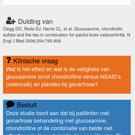
Duiding van
Clegg DO, Reda DJ, Harris CL, et al. Glucosamine, chondroitin
sulfate and the two in combination for painful knee osteoarthritis. N
Engl J Med 2006;354:795-808.
Klinische vraag
Wat is het effect en wat is de veiligheid van
glucosamine en/of chondroïtine versus NSAID’s
(celecoxib) en placebo bij gonartrose?
Besluit
Deze studie toont aan dat bij patiënten met
gonartrose behandeling met glucosamine,
chondroïtine of de combinatie van beide niet