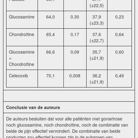
(±22,5)
Glucosamine
64,0
0,30
37,9
0,23
(±23,3)
Chondroïtine
65,4
0,17
37,6
0,64
(±22,7)
Glucosamine
66,6
0,09
35,7
0,60
+
(±21,9)
Chondroïtine
Celecoxib
70,1
0,008
36,2
0,49
(±21,9)
Conclusie van de auteurs
De auteurs besluiten dat voor alle patiënten met gonartrose
noch glucosamine, noch chondroïtine, noch de combinatie van
beide de pijn effectief vermindert. De combinatie van beide
producten zou effectief kunnen zijn in de subgroep van