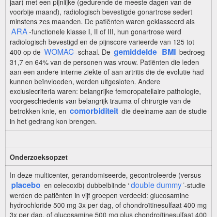
jaar) met een pijnlijke (gedurende de meeste dagen van de
voorbije maand), radiologisch bevestigde gonartrose sedert
minstens zes maanden. De patiënten waren geklasseerd als
ARA
-functionele klasse I, II of III, hun gonartrose werd
radiologisch bevestigd en de pijnscore varieerde van 125 tot
WOMAC
gemiddelde
BMI
400 op de
-schaal. De
bedroeg
31,7 en 64% van de personen was vrouw. Patiënten die leden
aan een andere interne ziekte of aan artritis die de evolutie had
kunnen beïnvloeden, werden uitgesloten. Andere
exclusiecriteria waren: belangrijke femoropatellaire pathologie,
voorgeschiedenis van belangrijk trauma of chirurgie van de
comorbiditeit
betrokken knie, en
die deelname aan de studie
in het gedrang kon brengen.
Onderzoeksopzet
In deze multicenter, gerandomiseerde, gecontroleerde (versus
placebo
double dummy
en celecoxib) dubbelblinde ‘
’-studie
werden de patiënten in vijf groepen verdeeld: glucosamine
hydrochloride 500 mg 3x per dag, of chondroïtinesulfaat 400 mg
3x per dag, of glucosamine 500 mg plus chondroïtinesulfaat 400