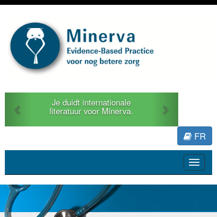
Previous
Next
Je duidt internationale
literatuur voor Minerva.
FR
Toggle
navigat