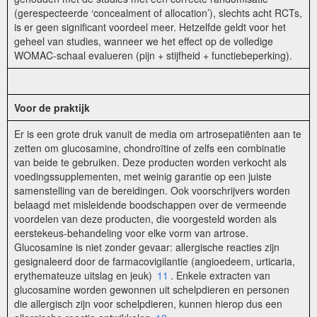
(gerespecteerde ‘concealment of allocation’), slechts acht RCTs,
is er geen significant voordeel meer. Hetzelfde geldt voor het
geheel van studies, wanneer we het effect op de volledige
WOMAC-schaal evalueren (pijn + stijfheid + functiebeperking).
Voor de praktijk
Er is een grote druk vanuit de media om artrosepatiënten aan te
zetten om glucosamine, chondroïtine of zelfs een combinatie
van beide te gebruiken. Deze producten worden verkocht als
voedingssupplementen, met weinig garantie op een juiste
samenstelling van de bereidingen. Ook voorschrijvers worden
belaagd met misleidende boodschappen over de vermeende
voordelen van deze producten, die voorgesteld worden als
eerstekeus-behandeling voor elke vorm van artrose.
Glucosamine is niet zonder gevaar: allergische reacties zijn
gesignaleerd door de farmacovigilantie (angioedeem, urticaria,
erythemateuze uitslag en jeuk)
11
. Enkele extracten van
glucosamine worden gewonnen uit schelpdieren en personen
die allergisch zijn voor schelpdieren, kunnen hierop dus een