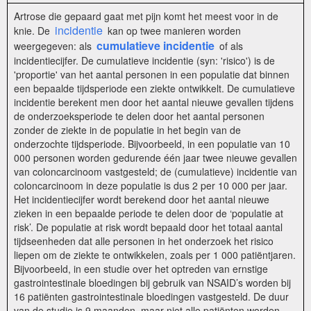
Artrose die gepaard gaat met pijn komt het meest voor in de
incidentie
knie. De
kan op twee manieren worden
cumulatieve incidentie
weergegeven: als
of als
incidentiecijfer. De cumulatieve incidentie (syn: 'risico') is de
'proportie' van het aantal personen in een populatie dat binnen
een bepaalde tijdsperiode een ziekte ontwikkelt. De cumulatieve
incidentie berekent men door het aantal nieuwe gevallen tijdens
de onderzoeksperiode te delen door het aantal personen
zonder de ziekte in de populatie in het begin van de
onderzochte tijdsperiode. Bijvoorbeeld, in een populatie van 10
000 personen worden gedurende één jaar twee nieuwe gevallen
van coloncarcinoom vastgesteld; de (cumulatieve) incidentie van
coloncarcinoom in deze populatie is dus 2 per 10 000 per jaar.
Het incidentiecijfer wordt berekend door het aantal nieuwe
zieken in een bepaalde periode te delen door de ‘populatie at
risk’. De populatie at risk wordt bepaald door het totaal aantal
tijdseenheden dat alle personen in het onderzoek het risico
liepen om de ziekte te ontwikkelen, zoals per 1 000 patiëntjaren.
Bijvoorbeeld, in een studie over het optreden van ernstige
gastrointestinale bloedingen bij gebruik van NSAID’s worden bij
16 patiënten gastrointestinale bloedingen vastgesteld. De duur
van de studie is 9 maanden, maar niet alle patiënten worden