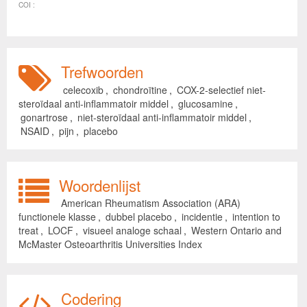
COI :
Trefwoorden
celecoxib
,
chondroïtine
,
COX-2-selectief niet-
steroïdaal anti-inflammatoir middel
,
glucosamine
,
gonartrose
,
niet-steroïdaal anti-inflammatoir middel
,
NSAID
,
pijn
,
placebo
Woordenlijst
American Rheumatism Association (ARA)
functionele klasse
,
dubbel placebo
,
incidentie
,
intention to
treat
,
LOCF
,
visueel analoge schaal
,
Western Ontario and
McMaster Osteoarthritis Universities Index
Codering