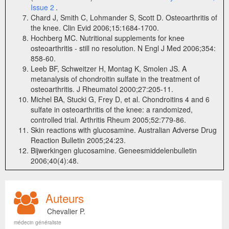
Issue 2
.
Chard J, Smith C, Lohmander S, Scott D. Osteoarthritis of
the knee. Clin Evid 2006;15:1684-1700.
Hochberg MC. Nutritional supplements for knee
osteoarthritis - still no resolution. N Engl J Med 2006;354:
858-60.
Leeb BF, Schweitzer H, Montag K, Smolen JS. A
metanalysis of chondroitin sulfate in the treatment of
osteoarthritis. J Rheumatol 2000;27:205-11.
Michel BA, Stucki G, Frey D, et al. Chondroitins 4 and 6
sulfate in osteoarthritis of the knee: a randomized,
controlled trial. Arthritis Rheum 2005;52:779-86.
Skin reactions with glucosamine. Australian Adverse Drug
Reaction Bulletin 2005;24:23.
Bijwerkingen glucosamine. Geneesmiddelenbulletin
2006;40(4):48.
Auteurs
Chevalier P.
médecin généraliste