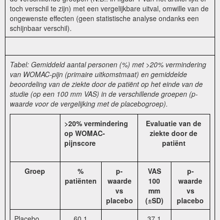
toch verschil te zijn) met een vergelijkbare uitval, omwille van de
ongewenste effecten (geen statistische analyse ondanks een
schijnbaar verschil).
Tabel: Gemiddeld aantal personen (%) met >20% vermindering
van WOMAC-pijn (primaire uitkomstmaat) en gemiddelde
beoordeling van de ziekte door de patiënt op het einde van de
studie (op een 100 mm VAS) in de verschillende groepen (p-
waarde voor de vergelijking met de placebogroep).
>20% vermindering
Evaluatie van de
op WOMAC-
ziekte door de
pijnscore
patiënt
Groep
%
p-
VAS
p-
patiënten
waarde
100
waarde
vs
mm
vs
placebo
(±SD)
placebo
Placebo
60,1
37,1